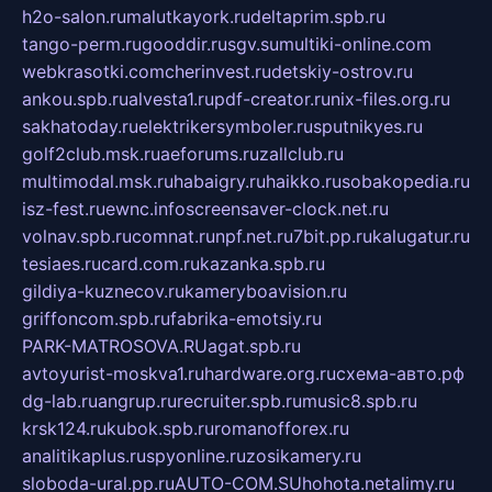
h2o-salon.ru
malutkayork.ru
deltaprim.spb.ru
tango-perm.ru
gooddir.ru
sgv.su
multiki-online.com
webkrasotki.com
cherinvest.ru
detskiy-ostrov.ru
ankou.spb.ru
alvesta1.ru
pdf-creator.ru
nix-files.org.ru
sakhatoday.ru
elektrikersymboler.ru
sputnikyes.ru
golf2club.msk.ru
aeforums.ru
zallclub.ru
multimodal.msk.ru
habaigry.ru
haikko.ru
sobakopedia.ru
isz-fest.ru
ewnc.info
screensaver-clock.net.ru
volnav.spb.ru
comnat.ru
npf.net.ru
7bit.pp.ru
kalugatur.ru
tesiaes.ru
card.com.ru
kazanka.spb.ru
gildiya-kuznecov.ru
kameryboavision.ru
griffoncom.spb.ru
fabrika-emotsiy.ru
PARK-MATROSOVA.RU
agat.spb.ru
avtoyurist-moskva1.ru
hardware.org.ru
схема-авто.рф
dg-lab.ru
angrup.ru
recruiter.spb.ru
music8.spb.ru
krsk124.ru
kubok.spb.ru
romanofforex.ru
analitikaplus.ru
spyonline.ru
zosikamery.ru
sloboda-ural.pp.ru
AUTO-COM.SU
hohota.net
alimy.ru