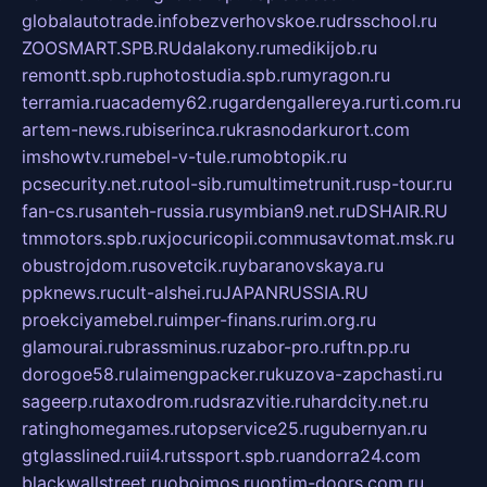
globalautotrade.info
bezverhovskoe.ru
drsschool.ru
ZOOSMART.SPB.RU
dalakony.ru
medikijob.ru
remontt.spb.ru
photostudia.spb.ru
myragon.ru
terramia.ru
academy62.ru
gardengallereya.ru
rti.com.ru
artem-news.ru
biserinca.ru
krasnodarkurort.com
imshowtv.ru
mebel-v-tule.ru
mobtopik.ru
pcsecurity.net.ru
tool-sib.ru
multimetrunit.ru
sp-tour.ru
fan-cs.ru
santeh-russia.ru
symbian9.net.ru
DSHAIR.RU
tmmotors.spb.ru
xjocuricopii.com
musavtomat.msk.ru
obustrojdom.ru
sovetcik.ru
ybaranovskaya.ru
ppknews.ru
cult-alshei.ru
JAPANRUSSIA.RU
proekciyamebel.ru
imper-finans.ru
rim.org.ru
glamourai.ru
brassminus.ru
zabor-pro.ru
ftn.pp.ru
dorogoe58.ru
laimengpacker.ru
kuzova-zapchasti.ru
sageerp.ru
taxodrom.ru
dsrazvitie.ru
hardcity.net.ru
ratinghomegames.ru
topservice25.ru
gubernyan.ru
gtglasslined.ru
ii4.ru
tssport.spb.ru
andorra24.com
blackwallstreet.ru
oboimos.ru
optim-doors.com.ru