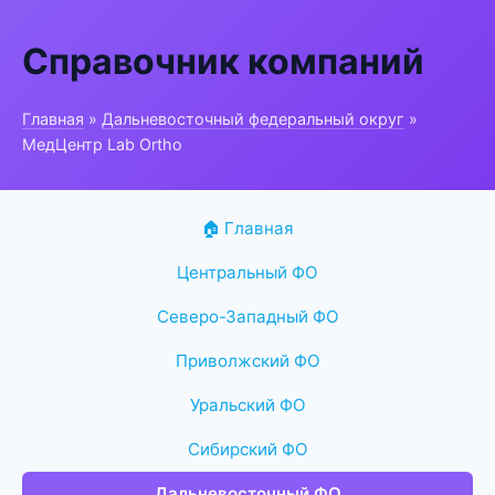
Справочник компаний
Главная
»
Дальневосточный федеральный округ
»
МедЦентр Lab Ortho
🏠 Главная
Центральный ФО
Северо-Западный ФО
Приволжский ФО
Уральский ФО
Сибирский ФО
Дальневосточный ФО