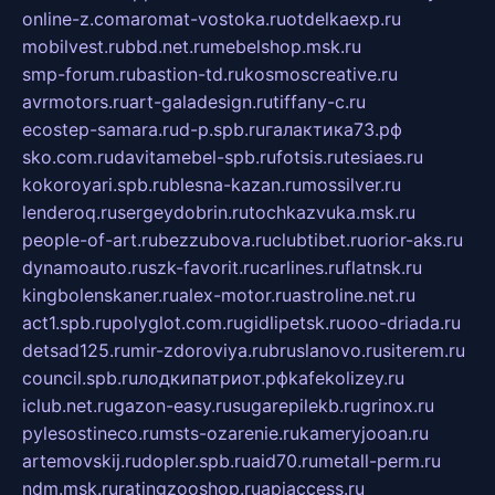
online-z.com
aromat-vostoka.ru
otdelkaexp.ru
mobilvest.ru
bbd.net.ru
mebelshop.msk.ru
smp-forum.ru
bastion-td.ru
kosmoscreative.ru
avrmotors.ru
art-galadesign.ru
tiffany-c.ru
ecostep-samara.ru
d-p.spb.ru
галактика73.рф
sko.com.ru
davitamebel-spb.ru
fotsis.ru
tesiaes.ru
kokoroyari.spb.ru
blesna-kazan.ru
mossilver.ru
lenderoq.ru
sergeydobrin.ru
tochkazvuka.msk.ru
people-of-art.ru
bezzubova.ru
clubtibet.ru
orior-aks.ru
dynamoauto.ru
szk-favorit.ru
carlines.ru
flatnsk.ru
kingbolenskaner.ru
alex-motor.ru
astroline.net.ru
act1.spb.ru
polyglot.com.ru
gidlipetsk.ru
ooo-driada.ru
detsad125.ru
mir-zdoroviya.ru
bruslanovo.ru
siterem.ru
council.spb.ru
лодкипатриот.рф
kafekolizey.ru
iclub.net.ru
gazon-easy.ru
sugarepilekb.ru
grinox.ru
pylesostineco.ru
msts-ozarenie.ru
kameryjooan.ru
artemovskij.ru
dopler.spb.ru
aid70.ru
metall-perm.ru
ndm.msk.ru
ratingzooshop.ru
apiaccess.ru