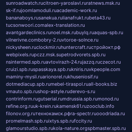
sunroadwatch.ru
citroen-yaroslavl.ru
ratnews.msk.ru
sk-if.ru
joomlamoduli.ru
academic-work.ru
bananaboys.ru
sanekua.ru
lianafrukt.ru
beta43.ru
tucsonwoori.com
alex-translation.ru
avantgardeclinics.ru
noel.msk.ru
buylq.ru
aquas-spb.ru
vilnerivne.com
bobry-2.ru
vtoroe-solnce.ru
nickysheen.ru
clockmir.ru
huntercraft.ru
стройокт.рф
webpixels.ru
pczz.msk.su
petrodvorets.spb.ru
nsintermed.spb.ru
avtovirazh-24.ru
jazzq.ru
czecot.ru
cruizi.spb.ru
spasskaya.spb.ru
kniris.ru
vkpeople.com
maminy-mysli.ru
arionorel.ru
khuseniosif.ru
dotmediacup.spb.ru
mebel-tiraspol.ru
all-books.biz
vmauto.spb.ru
shop-astyle.ru
derevo-s.ru
contrinform.ru
gutserial.ru
mdrussia.spb.ru
monod.ru
refine.org.ru
uk-krein.ru
kamensk61.ru
zooclub.info
filonov.org.ru
технокамск.рф
ra-spectr.ru
ooodriada.ru
promelmash.spb.ru
ixtys.spb.ru
fccity.ru
glamourstudio.spb.ru
kola-nature.org
spbmaster.spb.ru