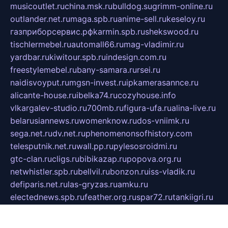
musicoutlet.ru
china.msk.ru
bulldog.su
grimm-online.ru
outlander.net.ru
maga.spb.ru
anime-sell.ru
keseloy.ru
газприборсервис.рф
karmin.spb.ru
shekswood.ru
tischlermebel.ru
automall66.ru
mag-vladimir.ru
yardbar.ru
kiwitour.spb.ru
indesign.com.ru
freestylemebel.ru
bany-samara.ru
rsei.ru
naidisvoyput.ru
mgsn-invest.ru
ipkamerasannce.ru
alicante-house.ru
ibelka74.ru
cozyhouse.info
vlkargalev-studio.ru
700mb.ru
figura-ufa.ru
alina-live.ru
belarusiannews.ru
womenknow.ru
dos-vniimk.ru
sega.net.ru
dv.net.ru
phenomenonsofhistory.com
telesputnik.net.ru
wall.pp.ru
pylesosroidmi.ru
gtc-clan.ru
cligs.ru
bibikazap.ru
popova.org.ru
netwhistler.spb.ru
bellvil.ru
bonzon.ru
iss-vladik.ru
defiparis.net.ru
las-gryzas.ru
amku.ru
electednews.spb.ru
feather.org.ru
spar72.ru
tankiigri.ru
dominus.com.ru
ibtree.ru
sanykool.pp.ru
unixlib.org.ru
menatep.spb.ru
gartenterrassen.ru
printeka.ru