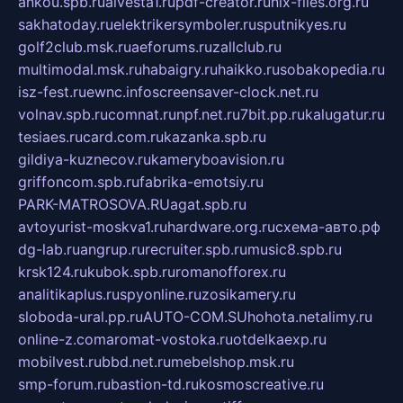
ankou.spb.ru
alvesta1.ru
pdf-creator.ru
nix-files.org.ru
sakhatoday.ru
elektrikersymboler.ru
sputnikyes.ru
golf2club.msk.ru
aeforums.ru
zallclub.ru
multimodal.msk.ru
habaigry.ru
haikko.ru
sobakopedia.ru
isz-fest.ru
ewnc.info
screensaver-clock.net.ru
volnav.spb.ru
comnat.ru
npf.net.ru
7bit.pp.ru
kalugatur.ru
tesiaes.ru
card.com.ru
kazanka.spb.ru
gildiya-kuznecov.ru
kameryboavision.ru
griffoncom.spb.ru
fabrika-emotsiy.ru
PARK-MATROSOVA.RU
agat.spb.ru
avtoyurist-moskva1.ru
hardware.org.ru
схема-авто.рф
dg-lab.ru
angrup.ru
recruiter.spb.ru
music8.spb.ru
krsk124.ru
kubok.spb.ru
romanofforex.ru
analitikaplus.ru
spyonline.ru
zosikamery.ru
sloboda-ural.pp.ru
AUTO-COM.SU
hohota.net
alimy.ru
online-z.com
aromat-vostoka.ru
otdelkaexp.ru
mobilvest.ru
bbd.net.ru
mebelshop.msk.ru
smp-forum.ru
bastion-td.ru
kosmoscreative.ru