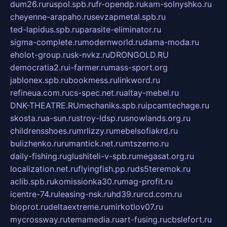
dum26.ru
ruspol.spb.ru
fr-opendp.ru
kam-solnyshko.ru
cheyenne-arapaho.ru
sevzapmetal.spb.ru
ted-lapidus.spb.ru
parasite-eliminator.ru
sigma-complete.ru
modernworld.ru
dama-moda.ru
eholot-group.ru
sk-nvkz.ru
DRONGOLD.RU
democratia2.ru
i-farmer.ru
mass-sport.org
jablonex.spb.ru
bookmess.ru
linkword.ru
refineua.com.ru
cs-spec.net.ru
altay-mebel.ru
DNK-THEATRE.RU
mechaniks.spb.ru
ipcamtechage.ru
skosta.ru
a-sun.ru
stroy-ldsp.ru
snowlands.org.ru
childrensshoes.ru
mrlizzy.ru
mebelsofiakrd.ru
bulizhenko.ru
rumantick.net.ru
mtszerno.ru
daily-fishing.ru
glushiteli-v-spb.ru
megasat.org.ru
localization.net.ru
flyingfish.pp.ru
ds5teremok.ru
aclib.spb.ru
komissionka30.ru
mag-profit.ru
icentre-74.ru
leasing-nsk.ru
hd39.ru
rcd.com.ru
bioprot.ru
deltaextreme.ru
mirkotlov07.ru
mycrossway.ru
temamedia.ru
art-fusing.ru
cbslefort.ru