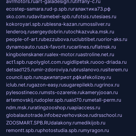
avrmotors.ru
art-galadesign.ru
tiffany-c.ru
ecostep-samara.ru
d-p.spb.ru
галактика73.рф
sko.com.ru
davitamebel-spb.ru
fotsis.ru
tesiaes.ru
kokoroyari.spb.ru
blesna-kazan.ru
mossilver.ru
lenderoq.ru
sergeydobrin.ru
tochkazvuka.msk.ru
people-of-art.ru
bezzubova.ru
clubtibet.ru
orior-aks.ru
dynamoauto.ru
szk-favorit.ru
carlines.ru
flatnsk.ru
kingbolenskaner.ru
alex-motor.ru
astroline.net.ru
act1.spb.ru
polyglot.com.ru
gidlipetsk.ru
ooo-driada.ru
detsad125.ru
mir-zdoroviya.ru
bruslanovo.ru
siterem.ru
council.spb.ru
лодкипатриот.рф
kafekolizey.ru
iclub.net.ru
gazon-easy.ru
sugarepilekb.ru
grinox.ru
pylesostineco.ru
msts-ozarenie.ru
kameryjooan.ru
artemovskij.ru
dopler.spb.ru
aid70.ru
metall-perm.ru
ndm.msk.ru
ratingzooshop.ru
apiaccess.ru
globalautotrade.info
bezverhovskoe.ru
drsschool.ru
ZOOSMART.SPB.RU
dalakony.ru
medikijob.ru
remontt.spb.ru
photostudia.spb.ru
myragon.ru