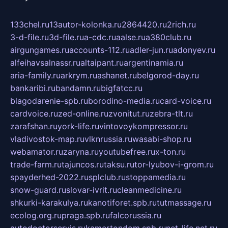
133chel.ru
13autor-kolonka.ru
2864420.ru
2rich.ru
3-d-file.ru
3d-file.ru
a-cdc.ru
aalse.ru
a380club.ru
airgungames.ru
accounts-112.ru
adler-jun.ru
adonyev.ru
alfeihavsalnassr.ru
altaipant.ru
argentinamia.ru
aria-family.ru
arkrym.ru
ashanet.ru
belgorod-day.ru
bankaribi.ru
bandamn.ru
bigfatcc.ru
blagodarenie-spb.ru
borodino-media.ru
card-voice.ru
cardvoice.ru
zed-online.ru
zvonitut.ru
zebra-tlt.ru
zarafshan.ru
york-life.ru
vintovoykompressor.ru
vladivostok-map.ru
vlknrussia.ru
wasabi-shop.ru
webamator.ru
zaryna.ru
youtubefree.ru
x-ton.ru
trade-farm.ru
tajuncos.ru
taksu.ru
tor-lyubov-i-grom.ru
spayderhed-2022.ru
splclub.ru
stoppamedia.ru
snow-guard.ru
slovar-ivrit.ru
cleanmedicine.ru
shkurki-karakulya.ru
kanotiforet.spb.ru
tutmassage.ru
ecolog.org.ru
praga.spb.ru
falcorussia.ru
autodoctorservis.ru
kamertondom.spb.ru
net-life.net.ru