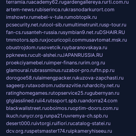
terramia.ru
academy62.ru
gardengallereya.ru
rti.com.ru
artem-news.ru
biserinca.ru
krasnodarkurort.com
imshowtv.ru
mebel-v-tule.ru
mobtopik.ru
pcsecurity.net.ru
tool-sib.ru
multimetrunit.ru
sp-tour.ru
fan-cs.ru
santeh-russia.ru
symbian9.net.ru
DSHAIR.RU
tmmotors.spb.ru
xjocuricopii.com
musavtomat.msk.ru
obustrojdom.ru
sovetcik.ru
ybaranovskaya.ru
ppknews.ru
cult-alshei.ru
JAPANRUSSIA.RU
proekciyamebel.ru
imper-finans.ru
rim.org.ru
glamourai.ru
brassminus.ru
zabor-pro.ru
ftn.pp.ru
dorogoe58.ru
laimengpacker.ru
kuzova-zapchasti.ru
sageerp.ru
taxodrom.ru
dsrazvitie.ru
hardcity.net.ru
ratinghomegames.ru
topservice25.ru
gubernyan.ru
gtglasslined.ru
ii4.ru
tssport.spb.ru
andorra24.com
blackwallstreet.ru
oboimos.ru
optim-doors.com.ru
ikuch.ru
nycr.org.ru
npa21.ru
vremya-ch.spb.ru
desert000.ru
ivtorgi.ru
ifiori.ru
catalog-statei.ru
dcv.org.ru
spetsmaster174.ru
ipkameryhiseeu.ru