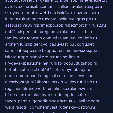
avto-vozim.ru
sakhcamera.ru
alliance-electro.spb.ru
stroyavt.ru
controlweb1.ru
tdsak74.ru
kinzozo-ru.ru
kvotka.ru
iron-snab.ru
costa-bella.ru
eugrus.pp.ru
associaciya39.ru
primexpo.spb.ru
bezmorchin.ru
ia2.ru
cpt21.ru
ispecspb.ru
regahost.ru
kolosok-elita.ru
tae-kwon.ru
consrio.com.ru
insiam.ru
avegainfo.ru
archery161.ru
bigencyclica.ru
vlast16.ru
korru.net
sarmiento.spb.su
extelopedia.ru
lammin-suo.spb.ru
iskatour.spb.ru
snpi.org.ru
running-line.ru
krygeva-spa.ru
chel.net.ru
rust-loco.ru
dugshop.ru
hl-beta.spb.ru
school494.spb.ru
mymubaby.ru
epoha-metalband.ru
ngr.spb.ru
rusgosnews.com
dieselvostok.ru
24hostel.msk.ru
w-dev.ru
f-ship.ru
regsmi.ru
filmnetwork.ru
malinasp.ru
kinosvin.ru
h2o-salon.ru
malutkayork.ru
deltaprim.spb.ru
tango-perm.ru
gooddir.ru
sgv.su
multiki-online.com
webkrasotki.com
cherinvest.ru
detskiy-ostrov.ru