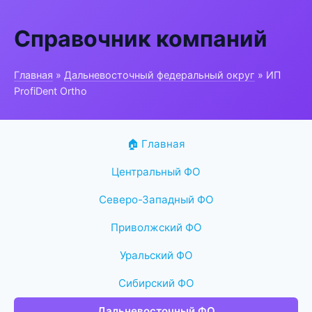
Справочник компаний
Главная
»
Дальневосточный федеральный округ
» ИП
ProfiDent Ortho
🏠 Главная
Центральный ФО
Северо-Западный ФО
Приволжский ФО
Уральский ФО
Сибирский ФО
Дальневосточный ФО