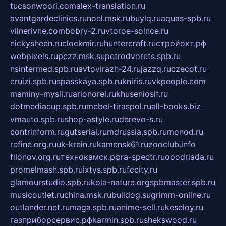
tucsonwoori.com
alex-translation.ru
avantgardeclinics.ru
noel.msk.ru
buylq.ru
aquas-spb.ru
vilnerivne.com
bobry-2.ru
vtoroe-solnce.ru
nickysheen.ru
clockmir.ru
huntercraft.ru
стройокт.рф
webpixels.ru
pczz.msk.su
petrodvorets.spb.ru
nsintermed.spb.ru
avtovirazh-24.ru
jazzq.ru
czecot.ru
cruizi.spb.ru
spasskaya.spb.ru
kniris.ru
vkpeople.com
maminy-mysli.ru
arionorel.ru
khuseniosif.ru
dotmediacup.spb.ru
mebel-tiraspol.ru
all-books.biz
vmauto.spb.ru
shop-astyle.ru
derevo-s.ru
contrinform.ru
gutserial.ru
mdrussia.spb.ru
monod.ru
refine.org.ru
uk-krein.ru
kamensk61.ru
zooclub.info
filonov.org.ru
технокамск.рф
ra-spectr.ru
ooodriada.ru
promelmash.spb.ru
ixtys.spb.ru
fccity.ru
glamourstudio.spb.ru
kola-nature.org
spbmaster.spb.ru
musicoutlet.ru
china.msk.ru
bulldog.su
grimm-online.ru
outlander.net.ru
maga.spb.ru
anime-sell.ru
keseloy.ru
газприборсервис.рф
karmin.spb.ru
shekswood.ru