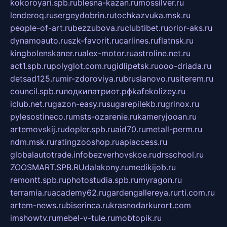
kokoroyari.spb.ru
blesna-kazan.ru
mossilver.ru
lenderoq.ru
sergeydobrin.ru
tochkazvuka.msk.ru
people-of-art.ru
bezzubova.ru
clubtibet.ru
orior-aks.ru
dynamoauto.ru
szk-favorit.ru
carlines.ru
flatnsk.ru
kingbolenskaner.ru
alex-motor.ru
astroline.net.ru
act1.spb.ru
polyglot.com.ru
gidlipetsk.ru
ooo-driada.ru
detsad125.ru
mir-zdoroviya.ru
bruslanovo.ru
siterem.ru
council.spb.ru
лодкипатриот.рф
kafekolizey.ru
iclub.net.ru
gazon-easy.ru
sugarepilekb.ru
grinox.ru
pylesostineco.ru
msts-ozarenie.ru
kameryjooan.ru
artemovskij.ru
dopler.spb.ru
aid70.ru
metall-perm.ru
ndm.msk.ru
ratingzooshop.ru
apiaccess.ru
globalautotrade.info
bezverhovskoe.ru
drsschool.ru
ZOOSMART.SPB.RU
dalakony.ru
medikijob.ru
remontt.spb.ru
photostudia.spb.ru
myragon.ru
terramia.ru
academy62.ru
gardengallereya.ru
rti.com.ru
artem-news.ru
biserinca.ru
krasnodarkurort.com
imshowtv.ru
mebel-v-tule.ru
mobtopik.ru