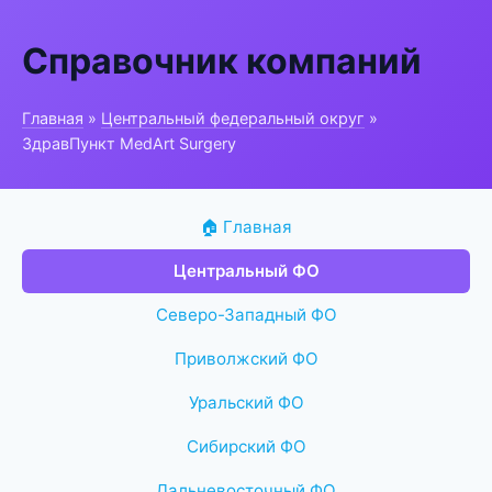
Справочник компаний
Главная
»
Центральный федеральный округ
»
ЗдравПункт MedArt Surgery
🏠 Главная
Центральный ФО
Северо-Западный ФО
Приволжский ФО
Уральский ФО
Сибирский ФО
Дальневосточный ФО