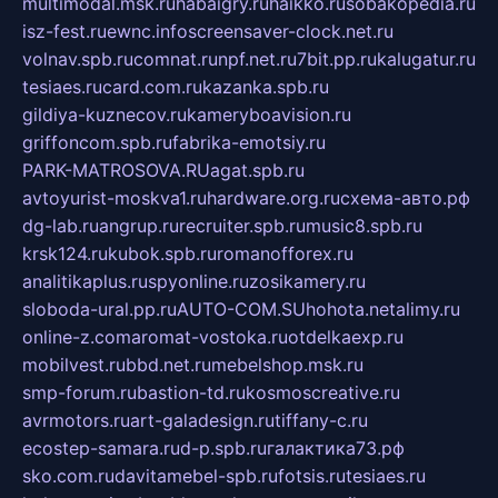
multimodal.msk.ru
habaigry.ru
haikko.ru
sobakopedia.ru
isz-fest.ru
ewnc.info
screensaver-clock.net.ru
volnav.spb.ru
comnat.ru
npf.net.ru
7bit.pp.ru
kalugatur.ru
tesiaes.ru
card.com.ru
kazanka.spb.ru
gildiya-kuznecov.ru
kameryboavision.ru
griffoncom.spb.ru
fabrika-emotsiy.ru
PARK-MATROSOVA.RU
agat.spb.ru
avtoyurist-moskva1.ru
hardware.org.ru
схема-авто.рф
dg-lab.ru
angrup.ru
recruiter.spb.ru
music8.spb.ru
krsk124.ru
kubok.spb.ru
romanofforex.ru
analitikaplus.ru
spyonline.ru
zosikamery.ru
sloboda-ural.pp.ru
AUTO-COM.SU
hohota.net
alimy.ru
online-z.com
aromat-vostoka.ru
otdelkaexp.ru
mobilvest.ru
bbd.net.ru
mebelshop.msk.ru
smp-forum.ru
bastion-td.ru
kosmoscreative.ru
avrmotors.ru
art-galadesign.ru
tiffany-c.ru
ecostep-samara.ru
d-p.spb.ru
галактика73.рф
sko.com.ru
davitamebel-spb.ru
fotsis.ru
tesiaes.ru