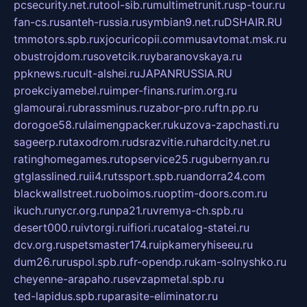
pcsecurity.net.ru
tool-sib.ru
multimetrunit.ru
sp-tour.ru
fan-cs.ru
santeh-russia.ru
symbian9.net.ru
DSHAIR.RU
tmmotors.spb.ru
xjocuricopii.com
musavtomat.msk.ru
obustrojdom.ru
sovetcik.ru
ybaranovskaya.ru
ppknews.ru
cult-alshei.ru
JAPANRUSSIA.RU
proekciyamebel.ru
imper-finans.ru
rim.org.ru
glamourai.ru
brassminus.ru
zabor-pro.ru
ftn.pp.ru
dorogoe58.ru
laimengpacker.ru
kuzova-zapchasti.ru
sageerp.ru
taxodrom.ru
dsrazvitie.ru
hardcity.net.ru
ratinghomegames.ru
topservice25.ru
gubernyan.ru
gtglasslined.ru
ii4.ru
tssport.spb.ru
andorra24.com
blackwallstreet.ru
oboimos.ru
optim-doors.com.ru
ikuch.ru
nycr.org.ru
npa21.ru
vremya-ch.spb.ru
desert000.ru
ivtorgi.ru
ifiori.ru
catalog-statei.ru
dcv.org.ru
spetsmaster174.ru
ipkameryhiseeu.ru
dum26.ru
ruspol.spb.ru
fr-opendp.ru
kam-solnyshko.ru
cheyenne-arapaho.ru
sevzapmetal.spb.ru
ted-lapidus.spb.ru
parasite-eliminator.ru