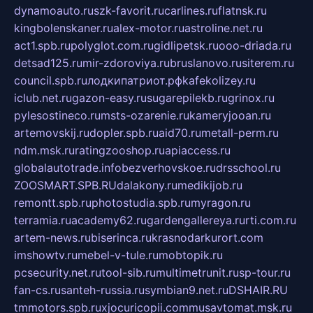
dynamoauto.ru
szk-favorit.ru
carlines.ru
flatnsk.ru
kingbolenskaner.ru
alex-motor.ru
astroline.net.ru
act1.spb.ru
polyglot.com.ru
gidlipetsk.ru
ooo-driada.ru
detsad125.ru
mir-zdoroviya.ru
bruslanovo.ru
siterem.ru
council.spb.ru
лодкипатриот.рф
kafekolizey.ru
iclub.net.ru
gazon-easy.ru
sugarepilekb.ru
grinox.ru
pylesostineco.ru
msts-ozarenie.ru
kameryjooan.ru
artemovskij.ru
dopler.spb.ru
aid70.ru
metall-perm.ru
ndm.msk.ru
ratingzooshop.ru
apiaccess.ru
globalautotrade.info
bezverhovskoe.ru
drsschool.ru
ZOOSMART.SPB.RU
dalakony.ru
medikijob.ru
remontt.spb.ru
photostudia.spb.ru
myragon.ru
terramia.ru
academy62.ru
gardengallereya.ru
rti.com.ru
artem-news.ru
biserinca.ru
krasnodarkurort.com
imshowtv.ru
mebel-v-tule.ru
mobtopik.ru
pcsecurity.net.ru
tool-sib.ru
multimetrunit.ru
sp-tour.ru
fan-cs.ru
santeh-russia.ru
symbian9.net.ru
DSHAIR.RU
tmmotors.spb.ru
xjocuricopii.com
musavtomat.msk.ru