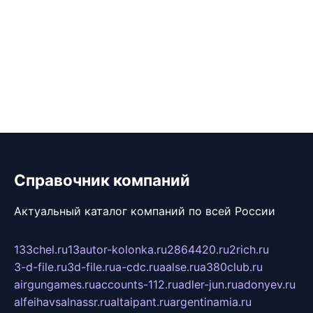
Справочник компаний
Актуальный каталог компаний по всей России
133chel.ru
13autor-kolonka.ru
2864420.ru
2rich.ru
3-d-file.ru
3d-file.ru
a-cdc.ru
aalse.ru
a380club.ru
airgungames.ru
accounts-112.ru
adler-jun.ru
adonyev.ru
alfeihavsalnassr.ru
altaipant.ru
argentinamia.ru