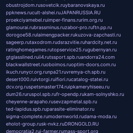
obustrojdom.ru
sovetcik.ru
ybaranovskaya.ru
ppknews.ru
cult-alshei.ru
JAPANRUSSIA.RU
proekciyamebel.ru
imper-finans.ru
rim.org.ru
glamourai.ru
brassminus.ru
zabor-pro.ru
ftn.pp.ru
dorogoe58.ru
laimengpacker.ru
kuzova-zapchasti.ru
sageerp.ru
taxodrom.ru
dsrazvitie.ru
hardcity.net.ru
ratinghomegames.ru
topservice25.ru
gubernyan.ru
gtglasslined.ru
ii4.ru
tssport.spb.ru
andorra24.com
blackwallstreet.ru
oboimos.ru
optim-doors.com.ru
ikuch.ru
nycr.org.ru
npa21.ru
vremya-ch.spb.ru
desert000.ru
ivtorgi.ru
ifiori.ru
catalog-statei.ru
dcv.org.ru
spetsmaster174.ru
ipkameryhiseeu.ru
dum26.ru
ruspol.spb.ru
fr-opendp.ru
kam-solnyshko.ru
cheyenne-arapaho.ru
sevzapmetal.spb.ru
ted-lapidus.spb.ru
parasite-eliminator.ru
sigma-complete.ru
modernworld.ru
dama-moda.ru
eholot-group.ru
sk-nvkz.ru
DRONGOLD.RU
democratia2.ru
i-farmer.ru
mass-sport.org