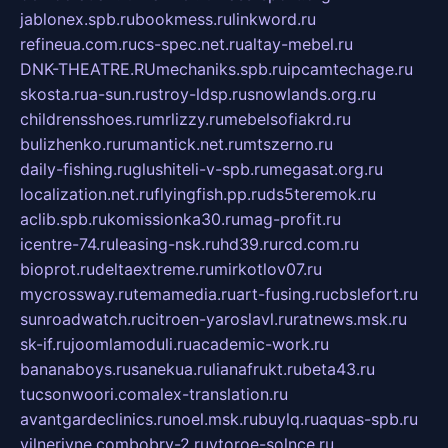
jablonex.spb.ru
bookmess.ru
linkword.ru
refineua.com.ru
cs-spec.net.ru
altay-mebel.ru
DNK-THEATRE.RU
mechaniks.spb.ru
ipcamtechage.ru
skosta.ru
a-sun.ru
stroy-ldsp.ru
snowlands.org.ru
childrensshoes.ru
mrlizzy.ru
mebelsofiakrd.ru
bulizhenko.ru
rumantick.net.ru
mtszerno.ru
daily-fishing.ru
glushiteli-v-spb.ru
megasat.org.ru
localization.net.ru
flyingfish.pp.ru
ds5teremok.ru
aclib.spb.ru
komissionka30.ru
mag-profit.ru
icentre-74.ru
leasing-nsk.ru
hd39.ru
rcd.com.ru
bioprot.ru
deltaextreme.ru
mirkotlov07.ru
mycrossway.ru
temamedia.ru
art-fusing.ru
cbslefort.ru
sunroadwatch.ru
citroen-yaroslavl.ru
ratnews.msk.ru
sk-if.ru
joomlamoduli.ru
academic-work.ru
bananaboys.ru
sanekua.ru
lianafrukt.ru
beta43.ru
tucsonwoori.com
alex-translation.ru
avantgardeclinics.ru
noel.msk.ru
buylq.ru
aquas-spb.ru
vilnerivne.com
bobry-2.ru
vtoroe-solnce.ru