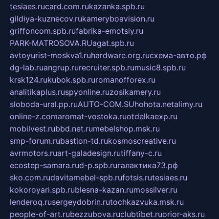
tesiaes.ru
card.com.ru
kazanka.spb.ru
gildiya-kuznecov.ru
kameryboavision.ru
griffoncom.spb.ru
fabrika-emotsiy.ru
PARK-MATROSOVA.RU
agat.spb.ru
avtoyurist-moskva1.ru
hardware.org.ru
схема-авто.рф
dg-lab.ru
angrup.ru
recruiter.spb.ru
music8.spb.ru
krsk124.ru
kubok.spb.ru
romanofforex.ru
analitikaplus.ru
spyonline.ru
zosikamery.ru
sloboda-ural.pp.ru
AUTO-COM.SU
hohota.net
alimy.ru
online-z.com
aromat-vostoka.ru
otdelkaexp.ru
mobilvest.ru
bbd.net.ru
mebelshop.msk.ru
smp-forum.ru
bastion-td.ru
kosmoscreative.ru
avrmotors.ru
art-galadesign.ru
tiffany-c.ru
ecostep-samara.ru
d-p.spb.ru
галактика73.рф
sko.com.ru
davitamebel-spb.ru
fotsis.ru
tesiaes.ru
kokoroyari.spb.ru
blesna-kazan.ru
mossilver.ru
lenderoq.ru
sergeydobrin.ru
tochkazvuka.msk.ru
people-of-art.ru
bezzubova.ru
clubtibet.ru
orior-aks.ru