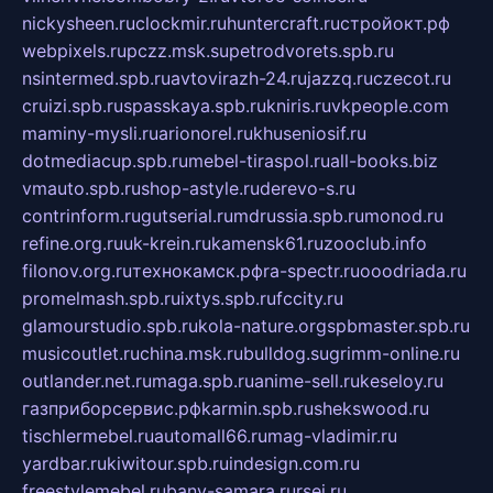
nickysheen.ru
clockmir.ru
huntercraft.ru
стройокт.рф
webpixels.ru
pczz.msk.su
petrodvorets.spb.ru
nsintermed.spb.ru
avtovirazh-24.ru
jazzq.ru
czecot.ru
cruizi.spb.ru
spasskaya.spb.ru
kniris.ru
vkpeople.com
maminy-mysli.ru
arionorel.ru
khuseniosif.ru
dotmediacup.spb.ru
mebel-tiraspol.ru
all-books.biz
vmauto.spb.ru
shop-astyle.ru
derevo-s.ru
contrinform.ru
gutserial.ru
mdrussia.spb.ru
monod.ru
refine.org.ru
uk-krein.ru
kamensk61.ru
zooclub.info
filonov.org.ru
технокамск.рф
ra-spectr.ru
ooodriada.ru
promelmash.spb.ru
ixtys.spb.ru
fccity.ru
glamourstudio.spb.ru
kola-nature.org
spbmaster.spb.ru
musicoutlet.ru
china.msk.ru
bulldog.su
grimm-online.ru
outlander.net.ru
maga.spb.ru
anime-sell.ru
keseloy.ru
газприборсервис.рф
karmin.spb.ru
shekswood.ru
tischlermebel.ru
automall66.ru
mag-vladimir.ru
yardbar.ru
kiwitour.spb.ru
indesign.com.ru
freestylemebel.ru
bany-samara.ru
rsei.ru