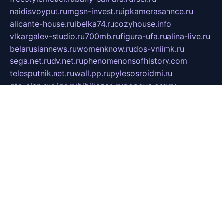
naidisvoyput.ru
mgsn-invest.ru
ipkamerasannce.ru
alicante-house.ru
ibelka74.ru
cozyhouse.info
vlkargalev-studio.ru
700mb.ru
figura-ufa.ru
alina-live.ru
belarusiannews.ru
womenknow.ru
dos-vniimk.ru
sega.net.ru
dv.net.ru
phenomenonsofhistory.com
telesputnik.net.ru
wall.pp.ru
pylesosroidmi.ru
gtc-clan.ru
cligs.ru
bibikazap.ru
popova.org.ru
netwhistler.spb.ru
bellvil.ru
bonzon.ru
iss-vladik.ru
defiparis.net.ru
las-gryzas.ru
amku.ru
electednews.spb.ru
feather.org.ru
spar72.ru
tankiigri.ru
dominus.com.ru
ibtree.ru
sanykool.pp.ru
unixlib.org.ru
menatep.spb.ru
gartenterrassen.ru
printeka.ru
skvozilka.com.ru
parkovka-pub.ru
lovemobi.ru
art-ru.ru
emulatorz.com.ru
alucomp.com.ru
tatforum.com.ru
alternativa-profi.ru
dermakler.ru
artsurvey.ru
aredir.ru
khimspas.ru
centr-maxi.ru
2018r.ru
bort-stomer-defort.ru
professional2.ru
gibsons.ru