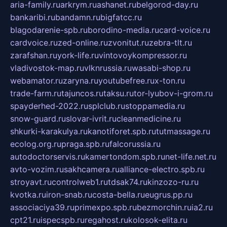
aria-family.ru
arkrym.ru
ashanet.ru
belgorod-day.ru
bankaribi.ru
bandamn.ru
bigfatcc.ru
blagodarenie-spb.ru
borodino-media.ru
card-voice.ru
cardvoice.ru
zed-online.ru
zvonitut.ru
zebra-tlt.ru
zarafshan.ru
york-life.ru
vintovoykompressor.ru
vladivostok-map.ru
vlknrussia.ru
wasabi-shop.ru
webamator.ru
zaryna.ru
youtubefree.ru
x-ton.ru
trade-farm.ru
tajuncos.ru
taksu.ru
tor-lyubov-i-grom.ru
spayderhed-2022.ru
splclub.ru
stoppamedia.ru
snow-guard.ru
slovar-ivrit.ru
cleanmedicine.ru
shkurki-karakulya.ru
kanotiforet.spb.ru
tutmassage.ru
ecolog.org.ru
praga.spb.ru
falcorussia.ru
autodoctorservis.ru
kamertondom.spb.ru
net-life.net.ru
avto-vozim.ru
sakhcamera.ru
alliance-electro.spb.ru
stroyavt.ru
controlweb1.ru
tdsak74.ru
kinzozo-ru.ru
kvotka.ru
iron-snab.ru
costa-bella.ru
eugrus.pp.ru
associaciya39.ru
primexpo.spb.ru
bezmorchin.ru
ia2.ru
cpt21.ru
ispecspb.ru
regahost.ru
kolosok-elita.ru