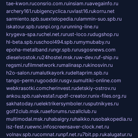
tae-kwon.ru
consrio.com.ru
insiam.ru
avegainfo.ru
archery161.ru
bigencyclica.ru
vlast16.ru
korru.net
sarmiento.spb.su
extelopedia.ru
lammin-suo.spb.ru
iskatour.spb.ru
snpi.org.ru
running-line.ru
krygeva-spa.ru
chel.net.ru
rust-loco.ru
dugshop.ru
hl-beta.spb.ru
school494.spb.ru
mymubaby.ru
epoha-metalband.ru
ngr.spb.ru
rusgosnews.com
dieselvostok.ru
24hostel.msk.ru
w-dev.ru
f-ship.ru
regsmi.ru
filmnetwork.ru
malinasp.ru
kinosvin.ru
h2o-salon.ru
malutkayork.ru
deltaprim.spb.ru
tango-perm.ru
gooddir.ru
sgv.su
multiki-online.com
webkrasotki.com
cherinvest.ru
detskiy-ostrov.ru
ankou.spb.ru
alvesta1.ru
pdf-creator.ru
nix-files.org.ru
sakhatoday.ru
elektrikersymboler.ru
sputnikyes.ru
golf2club.msk.ru
aeforums.ru
zallclub.ru
multimodal.msk.ru
habaigry.ru
haikko.ru
sobakopedia.ru
isz-fest.ru
ewnc.info
screensaver-clock.net.ru
volnav.spb.ru
comnat.ru
npf.net.ru
7bit.pp.ru
kalugatur.ru