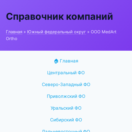
Справочник компаний
Главная
»
Южный федеральный округ
» ООО MedArt
Ortho
🏠 Главная
Центральный ФО
Северо-Западный ФО
Приволжский ФО
Уральский ФО
Сибирский ФО
Дальневосточный ФО