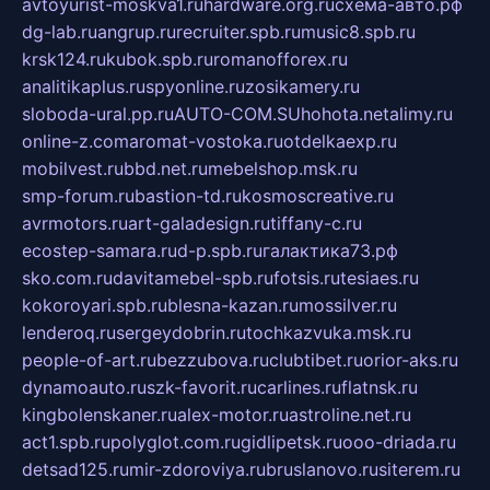
avtoyurist-moskva1.ru
hardware.org.ru
схема-авто.рф
dg-lab.ru
angrup.ru
recruiter.spb.ru
music8.spb.ru
krsk124.ru
kubok.spb.ru
romanofforex.ru
analitikaplus.ru
spyonline.ru
zosikamery.ru
sloboda-ural.pp.ru
AUTO-COM.SU
hohota.net
alimy.ru
online-z.com
aromat-vostoka.ru
otdelkaexp.ru
mobilvest.ru
bbd.net.ru
mebelshop.msk.ru
smp-forum.ru
bastion-td.ru
kosmoscreative.ru
avrmotors.ru
art-galadesign.ru
tiffany-c.ru
ecostep-samara.ru
d-p.spb.ru
галактика73.рф
sko.com.ru
davitamebel-spb.ru
fotsis.ru
tesiaes.ru
kokoroyari.spb.ru
blesna-kazan.ru
mossilver.ru
lenderoq.ru
sergeydobrin.ru
tochkazvuka.msk.ru
people-of-art.ru
bezzubova.ru
clubtibet.ru
orior-aks.ru
dynamoauto.ru
szk-favorit.ru
carlines.ru
flatnsk.ru
kingbolenskaner.ru
alex-motor.ru
astroline.net.ru
act1.spb.ru
polyglot.com.ru
gidlipetsk.ru
ooo-driada.ru
detsad125.ru
mir-zdoroviya.ru
bruslanovo.ru
siterem.ru