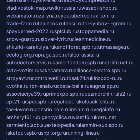
zarafshan.ru
york-life.ru
vintovoykompressor.ru
vladivostok-map.ru
vlknrussia.ru
wasabi-shop.ru
webamator.ru
zaryna.ru
youtubefree.ru
x-ton.ru
trade-farm.ru
tajuncos.ru
taksu.ru
tor-lyubov-i-grom.ru
spayderhed-2022.ru
splclub.ru
stoppamedia.ru
snow-guard.ru
slovar-ivrit.ru
cleanmedicine.ru
shkurki-karakulya.ru
kanotiforet.spb.ru
tutmassage.ru
ecolog.org.ru
praga.spb.ru
falcorussia.ru
autodoctorservis.ru
kamertondom.spb.ru
net-life.net.ru
avto-vozim.ru
sakhcamera.ru
alliance-electro.spb.ru
stroyavt.ru
controlweb1.ru
tdsak74.ru
kinzozo-ru.ru
kvotka.ru
iron-snab.ru
costa-bella.ru
eugrus.pp.ru
associaciya39.ru
primexpo.spb.ru
bezmorchin.ru
ia2.ru
cpt21.ru
ispecspb.ru
regahost.ru
kolosok-elita.ru
tae-kwon.ru
consrio.com.ru
insiam.ru
avegainfo.ru
archery161.ru
bigencyclica.ru
vlast16.ru
korru.net
sarmiento.spb.su
extelopedia.ru
lammin-suo.spb.ru
iskatour.spb.ru
snpi.org.ru
running-line.ru