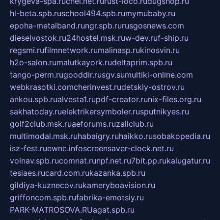
krygeva-spa.ru
chel.net.ru
rust-loco.ru
dugshop.ru
hl-beta.spb.ru
school494.spb.ru
mymubaby.ru
epoha-metalband.ru
ngr.spb.ru
rusgosnews.com
dieselvostok.ru
24hostel.msk.ru
w-dev.ru
f-ship.ru
regsmi.ru
filmnetwork.ru
malinasp.ru
kinosvin.ru
h2o-salon.ru
malutkayork.ru
deltaprim.spb.ru
tango-perm.ru
gooddir.ru
sgv.su
multiki-online.com
webkrasotki.com
cherinvest.ru
detskiy-ostrov.ru
ankou.spb.ru
alvesta1.ru
pdf-creator.ru
nix-files.org.ru
sakhatoday.ru
elektrikersymboler.ru
sputnikyes.ru
golf2club.msk.ru
aeforums.ru
zallclub.ru
multimodal.msk.ru
habaigry.ru
haikko.ru
sobakopedia.ru
isz-fest.ru
ewnc.info
screensaver-clock.net.ru
volnav.spb.ru
comnat.ru
npf.net.ru
7bit.pp.ru
kalugatur.ru
tesiaes.ru
card.com.ru
kazanka.spb.ru
gildiya-kuznecov.ru
kameryboavision.ru
griffoncom.spb.ru
fabrika-emotsiy.ru
PARK-MATROSOVA.RU
agat.spb.ru