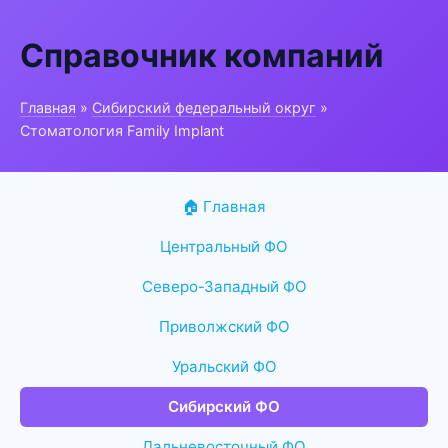
Справочник компаний
Главная
»
Сибирский федеральный округ
»
Стоматология Family Implant
🏠 Главная
Центральный ФО
Северо-Западный ФО
Приволжский ФО
Уральский ФО
Сибирский ФО
Дальневосточный ФО