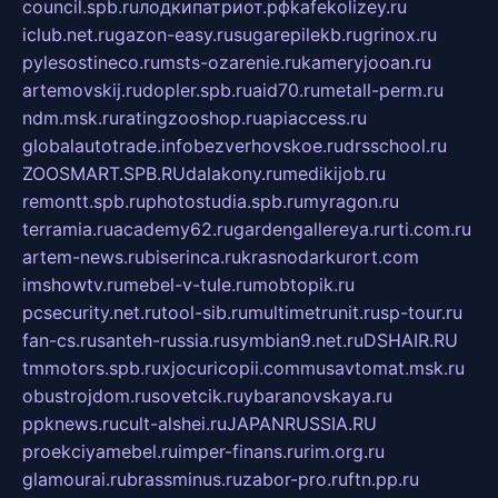
council.spb.ru
лодкипатриот.рф
kafekolizey.ru
iclub.net.ru
gazon-easy.ru
sugarepilekb.ru
grinox.ru
pylesostineco.ru
msts-ozarenie.ru
kameryjooan.ru
artemovskij.ru
dopler.spb.ru
aid70.ru
metall-perm.ru
ndm.msk.ru
ratingzooshop.ru
apiaccess.ru
globalautotrade.info
bezverhovskoe.ru
drsschool.ru
ZOOSMART.SPB.RU
dalakony.ru
medikijob.ru
remontt.spb.ru
photostudia.spb.ru
myragon.ru
terramia.ru
academy62.ru
gardengallereya.ru
rti.com.ru
artem-news.ru
biserinca.ru
krasnodarkurort.com
imshowtv.ru
mebel-v-tule.ru
mobtopik.ru
pcsecurity.net.ru
tool-sib.ru
multimetrunit.ru
sp-tour.ru
fan-cs.ru
santeh-russia.ru
symbian9.net.ru
DSHAIR.RU
tmmotors.spb.ru
xjocuricopii.com
musavtomat.msk.ru
obustrojdom.ru
sovetcik.ru
ybaranovskaya.ru
ppknews.ru
cult-alshei.ru
JAPANRUSSIA.RU
proekciyamebel.ru
imper-finans.ru
rim.org.ru
glamourai.ru
brassminus.ru
zabor-pro.ru
ftn.pp.ru