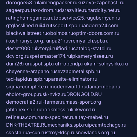
dorogoe58.ru
laimengpacker.ru
kuzova-zapchasti.ru
sageerp.ru
taxodrom.ru
dsrazvitie.ru
hardcity.net.ru
ratinghomegames.ru
topservice25.ru
gubernyan.ru
gtglasslined.ru
ii4.ru
tssport.spb.ru
andorra24.com
blackwallstreet.ru
oboimos.ru
optim-doors.com.ru
ikuch.ru
nycr.org.ru
npa21.ru
vremya-ch.spb.ru
desert000.ru
ivtorgi.ru
ifiori.ru
catalog-statei.ru
dcv.org.ru
spetsmaster174.ru
ipkameryhiseeu.ru
dum26.ru
ruspol.spb.ru
fr-opendp.ru
kam-solnyshko.ru
cheyenne-arapaho.ru
sevzapmetal.spb.ru
ted-lapidus.spb.ru
parasite-eliminator.ru
sigma-complete.ru
modernworld.ru
dama-moda.ru
eholot-group.ru
sk-nvkz.ru
DRONGOLD.RU
democratia2.ru
i-farmer.ru
mass-sport.org
jablonex.spb.ru
bookmess.ru
linkword.ru
refineua.com.ru
cs-spec.net.ru
altay-mebel.ru
DNK-THEATRE.RU
mechaniks.spb.ru
ipcamtechage.ru
skosta.ru
a-sun.ru
stroy-ldsp.ru
snowlands.org.ru