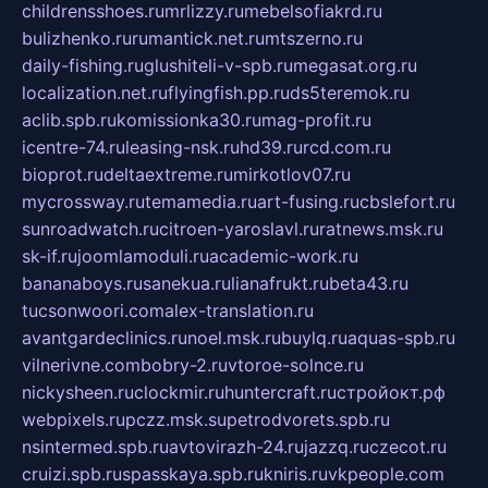
childrensshoes.ru
mrlizzy.ru
mebelsofiakrd.ru
bulizhenko.ru
rumantick.net.ru
mtszerno.ru
daily-fishing.ru
glushiteli-v-spb.ru
megasat.org.ru
localization.net.ru
flyingfish.pp.ru
ds5teremok.ru
aclib.spb.ru
komissionka30.ru
mag-profit.ru
icentre-74.ru
leasing-nsk.ru
hd39.ru
rcd.com.ru
bioprot.ru
deltaextreme.ru
mirkotlov07.ru
mycrossway.ru
temamedia.ru
art-fusing.ru
cbslefort.ru
sunroadwatch.ru
citroen-yaroslavl.ru
ratnews.msk.ru
sk-if.ru
joomlamoduli.ru
academic-work.ru
bananaboys.ru
sanekua.ru
lianafrukt.ru
beta43.ru
tucsonwoori.com
alex-translation.ru
avantgardeclinics.ru
noel.msk.ru
buylq.ru
aquas-spb.ru
vilnerivne.com
bobry-2.ru
vtoroe-solnce.ru
nickysheen.ru
clockmir.ru
huntercraft.ru
стройокт.рф
webpixels.ru
pczz.msk.su
petrodvorets.spb.ru
nsintermed.spb.ru
avtovirazh-24.ru
jazzq.ru
czecot.ru
cruizi.spb.ru
spasskaya.spb.ru
kniris.ru
vkpeople.com