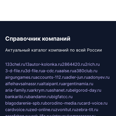
Справочник компаний
Актуальный каталог компаний по всей России
133chel.ru
13autor-kolonka.ru
2864420.ru
2rich.ru
3-d-file.ru
3d-file.ru
a-cdc.ru
aalse.ru
a380club.ru
airgungames.ru
accounts-112.ru
adler-jun.ru
adonyev.ru
alfeihavsalnassr.ru
altaipant.ru
argentinamia.ru
aria-family.ru
arkrym.ru
ashanet.ru
belgorod-day.ru
bankaribi.ru
bandamn.ru
bigfatcc.ru
blagodarenie-spb.ru
borodino-media.ru
card-voice.ru
cardvoice.ru
zed-online.ru
zvonitut.ru
zebra-tlt.ru