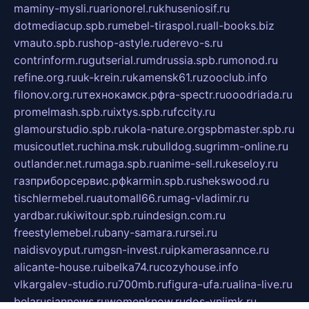
maminy-mysli.ru
arionorel.ru
khuseniosif.ru
dotmediacup.spb.ru
mebel-tiraspol.ru
all-books.biz
vmauto.spb.ru
shop-astyle.ru
derevo-s.ru
contrinform.ru
gutserial.ru
mdrussia.spb.ru
monod.ru
refine.org.ru
uk-krein.ru
kamensk61.ru
zooclub.info
filonov.org.ru
технокамск.рф
ra-spectr.ru
ooodriada.ru
promelmash.spb.ru
ixtys.spb.ru
fccity.ru
glamourstudio.spb.ru
kola-nature.org
spbmaster.spb.ru
musicoutlet.ru
china.msk.ru
bulldog.su
grimm-online.ru
outlander.net.ru
maga.spb.ru
anime-sell.ru
keseloy.ru
газприборсервис.рф
karmin.spb.ru
shekswood.ru
tischlermebel.ru
automall66.ru
mag-vladimir.ru
yardbar.ru
kiwitour.spb.ru
indesign.com.ru
freestylemebel.ru
bany-samara.ru
rsei.ru
naidisvoyput.ru
mgsn-invest.ru
ipkamerasannce.ru
alicante-house.ru
ibelka74.ru
cozyhouse.info
vlkargalev-studio.ru
700mb.ru
figura-ufa.ru
alina-live.ru
belarusiannews.ru
womenknow.ru
dos-vniimk.ru