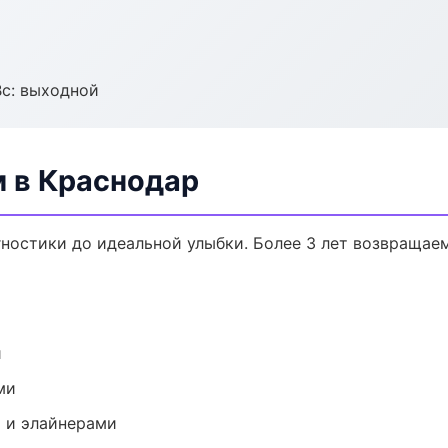
Вс: выходной
м в Краснодар
гностики до идеальной улыбки. Более 3 лет возвращае
и
ми
 и элайнерами