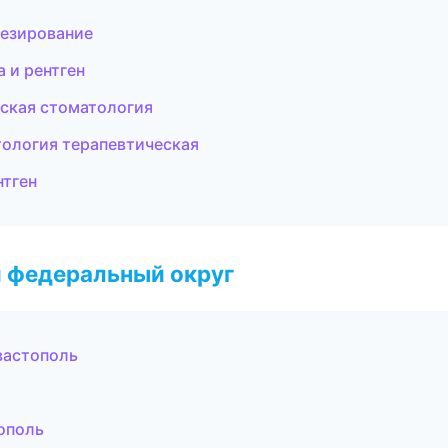
тезирование
 и рентген
тская стоматология
ология терапевтическая
нтген
 федеральный округ
вастополь
ополь