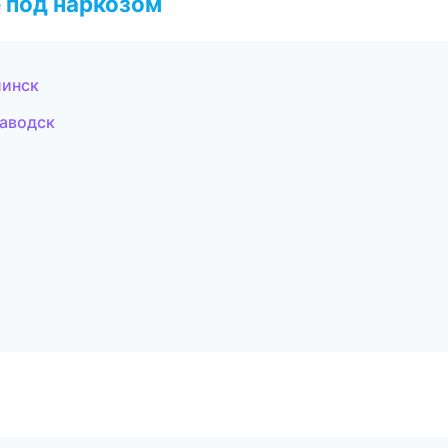
 под наркозом
линск
заводск