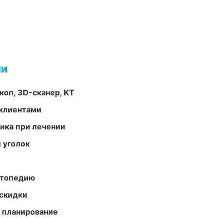
ми
оп, 3D-сканер, КТ
 клиентами
тика при лечении
 уголок
ортопедию
скидки
 планирование