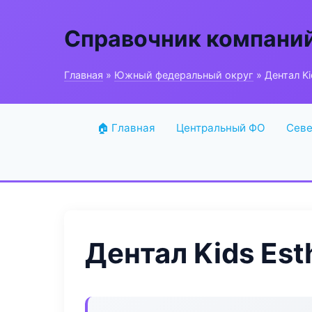
Справочник компани
Главная
»
Южный федеральный округ
» Дентал Ki
🏠 Главная
Центральный ФО
Севе
Дентал Kids Est