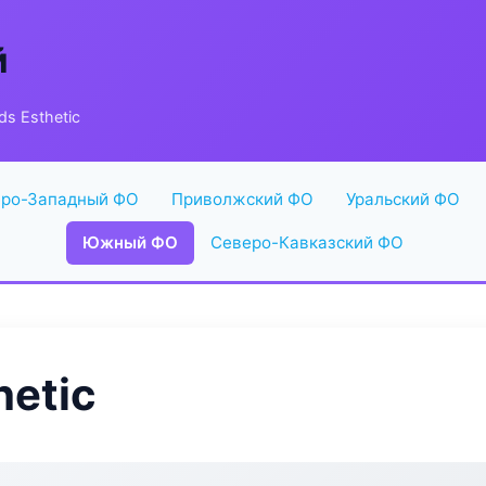
й
ds Esthetic
ро-Западный ФО
Приволжский ФО
Уральский ФО
Южный ФО
Северо-Кавказский ФО
hetic