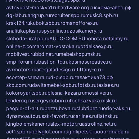
avtoyurist-moskva1.ru
hardware.org.ru
схема-авто.рф
dg-lab.ru
angrup.ru
recruiter.spb.ru
music8.spb.ru
krsk124.ru
kubok.spb.ru
romanofforex.ru
analitikaplus.ru
spyonline.ru
zosikamery.ru
sloboda-ural.pp.ru
AUTO-COM.SU
hohota.net
alimy.ru
online-z.com
aromat-vostoka.ru
otdelkaexp.ru
mobilvest.ru
bbd.net.ru
mebelshop.msk.ru
smp-forum.ru
bastion-td.ru
kosmoscreative.ru
avrmotors.ru
art-galadesign.ru
tiffany-c.ru
ecostep-samara.ru
d-p.spb.ru
галактика73.рф
sko.com.ru
davitamebel-spb.ru
fotsis.ru
tesiaes.ru
kokoroyari.spb.ru
blesna-kazan.ru
mossilver.ru
lenderoq.ru
sergeydobrin.ru
tochkazvuka.msk.ru
people-of-art.ru
bezzubova.ru
clubtibet.ru
orior-aks.ru
dynamoauto.ru
szk-favorit.ru
carlines.ru
flatnsk.ru
kingbolenskaner.ru
alex-motor.ru
astroline.net.ru
act1.spb.ru
polyglot.com.ru
gidlipetsk.ru
ooo-driada.ru