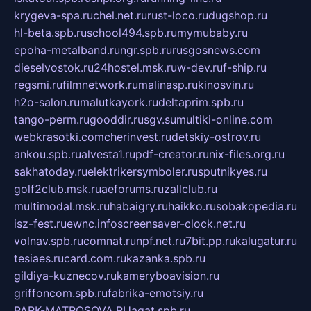
krygeva-spa.ru
chel.net.ru
rust-loco.ru
dugshop.ru
hl-beta.spb.ru
school494.spb.ru
mymubaby.ru
epoha-metalband.ru
ngr.spb.ru
rusgosnews.com
dieselvostok.ru
24hostel.msk.ru
w-dev.ru
f-ship.ru
regsmi.ru
filmnetwork.ru
malinasp.ru
kinosvin.ru
h2o-salon.ru
malutkayork.ru
deltaprim.spb.ru
tango-perm.ru
gooddir.ru
sgv.su
multiki-online.com
webkrasotki.com
cherinvest.ru
detskiy-ostrov.ru
ankou.spb.ru
alvesta1.ru
pdf-creator.ru
nix-files.org.ru
sakhatoday.ru
elektrikersymboler.ru
sputnikyes.ru
golf2club.msk.ru
aeforums.ru
zallclub.ru
multimodal.msk.ru
habaigry.ru
haikko.ru
sobakopedia.ru
isz-fest.ru
ewnc.info
screensaver-clock.net.ru
volnav.spb.ru
comnat.ru
npf.net.ru
7bit.pp.ru
kalugatur.ru
tesiaes.ru
card.com.ru
kazanka.spb.ru
gildiya-kuznecov.ru
kameryboavision.ru
griffoncom.spb.ru
fabrika-emotsiy.ru
PARK-MATROSOVA.RU
agat.spb.ru