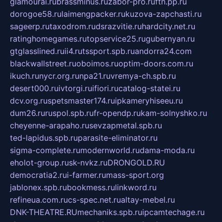
glamourai.ru
brassminus.ru
zabor-pro.ru
ftn.pp.ru
dorogoe58.ru
laimengpacker.ru
kuzova-zapchasti.ru
sageerp.ru
taxodrom.ru
dsrazvitie.ru
hardcity.net.ru
ratinghomegames.ru
topservice25.ru
gubernyan.ru
gtglasslined.ru
ii4.ru
tssport.spb.ru
andorra24.com
blackwallstreet.ru
oboimos.ru
optim-doors.com.ru
ikuch.ru
nycr.org.ru
npa21.ru
vremya-ch.spb.ru
desert000.ru
ivtorgi.ru
ifiori.ru
catalog-statei.ru
dcv.org.ru
spetsmaster174.ru
ipkameryhiseeu.ru
dum26.ru
ruspol.spb.ru
fr-opendp.ru
kam-solnyshko.ru
cheyenne-arapaho.ru
sevzapmetal.spb.ru
ted-lapidus.spb.ru
parasite-eliminator.ru
sigma-complete.ru
modernworld.ru
dama-moda.ru
eholot-group.ru
sk-nvkz.ru
DRONGOLD.RU
democratia2.ru
i-farmer.ru
mass-sport.org
jablonex.spb.ru
bookmess.ru
linkword.ru
refineua.com.ru
cs-spec.net.ru
altay-mebel.ru
DNK-THEATRE.RU
mechaniks.spb.ru
ipcamtechage.ru