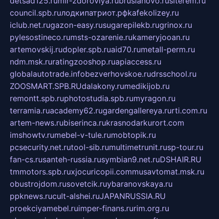
detsad125.ru
mir-zdoroviya.ru
bruslanovo.ru
siterem.ru
council.spb.ru
лодкипатриот.рф
kafekolizey.ru
iclub.net.ru
gazon-easy.ru
sugarepilekb.ru
grinox.ru
pylesostineco.ru
msts-ozarenie.ru
kameryjooan.ru
artemovskij.ru
dopler.spb.ru
aid70.ru
metall-perm.ru
ndm.msk.ru
ratingzooshop.ru
apiaccess.ru
globalautotrade.info
bezverhovskoe.ru
drsschool.ru
ZOOSMART.SPB.RU
dalakony.ru
medikijob.ru
remontt.spb.ru
photostudia.spb.ru
myragon.ru
terramia.ru
academy62.ru
gardengallereya.ru
rti.com.ru
artem-news.ru
biserinca.ru
krasnodarkurort.com
imshowtv.ru
mebel-v-tule.ru
mobtopik.ru
pcsecurity.net.ru
tool-sib.ru
multimetrunit.ru
sp-tour.ru
fan-cs.ru
santeh-russia.ru
symbian9.net.ru
DSHAIR.RU
tmmotors.spb.ru
xjocuricopii.com
musavtomat.msk.ru
obustrojdom.ru
sovetcik.ru
ybaranovskaya.ru
ppknews.ru
cult-alshei.ru
JAPANRUSSIA.RU
proekciyamebel.ru
imper-finans.ru
rim.org.ru