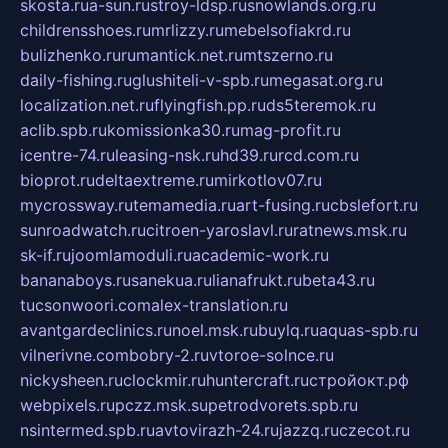
skosta.ru
a-sun.ru
stroy-ldsp.ru
snowlands.org.ru
childrensshoes.ru
mrlizzy.ru
mebelsofiakrd.ru
bulizhenko.ru
rumantick.net.ru
mtszerno.ru
daily-fishing.ru
glushiteli-v-spb.ru
megasat.org.ru
localization.net.ru
flyingfish.pp.ru
ds5teremok.ru
aclib.spb.ru
komissionka30.ru
mag-profit.ru
icentre-74.ru
leasing-nsk.ru
hd39.ru
rcd.com.ru
bioprot.ru
deltaextreme.ru
mirkotlov07.ru
mycrossway.ru
temamedia.ru
art-fusing.ru
cbslefort.ru
sunroadwatch.ru
citroen-yaroslavl.ru
ratnews.msk.ru
sk-if.ru
joomlamoduli.ru
academic-work.ru
bananaboys.ru
sanekua.ru
lianafrukt.ru
beta43.ru
tucsonwoori.com
alex-translation.ru
avantgardeclinics.ru
noel.msk.ru
buylq.ru
aquas-spb.ru
vilnerivne.com
bobry-2.ru
vtoroe-solnce.ru
nickysheen.ru
clockmir.ru
huntercraft.ru
стройокт.рф
webpixels.ru
pczz.msk.su
petrodvorets.spb.ru
nsintermed.spb.ru
avtovirazh-24.ru
jazzq.ru
czecot.ru