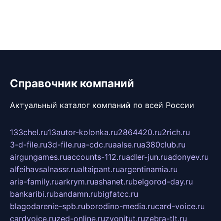
Справочник компаний
Актуальный каталог компаний по всей России
133chel.ru
13autor-kolonka.ru
2864420.ru
2rich.ru
3-d-file.ru
3d-file.ru
a-cdc.ru
aalse.ru
a380club.ru
airgungames.ru
accounts-112.ru
adler-jun.ru
adonyev.ru
alfeihavsalnassr.ru
altaipant.ru
argentinamia.ru
aria-family.ru
arkrym.ru
ashanet.ru
belgorod-day.ru
bankaribi.ru
bandamn.ru
bigfatcc.ru
blagodarenie-spb.ru
borodino-media.ru
card-voice.ru
cardvoice.ru
zed-online.ru
zvonitut.ru
zebra-tlt.ru