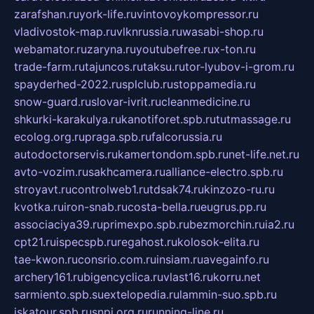
zarafshan.ru
york-life.ru
vintovoykompressor.ru
vladivostok-map.ru
vlknrussia.ru
wasabi-shop.ru
webamator.ru
zaryna.ru
youtubefree.ru
x-ton.ru
trade-farm.ru
tajuncos.ru
taksu.ru
tor-lyubov-i-grom.ru
spayderhed-2022.ru
splclub.ru
stoppamedia.ru
snow-guard.ru
slovar-ivrit.ru
cleanmedicine.ru
shkurki-karakulya.ru
kanotiforet.spb.ru
tutmassage.ru
ecolog.org.ru
praga.spb.ru
falcorussia.ru
autodoctorservis.ru
kamertondom.spb.ru
net-life.net.ru
avto-vozim.ru
sakhcamera.ru
alliance-electro.spb.ru
stroyavt.ru
controlweb1.ru
tdsak74.ru
kinzozo-ru.ru
kvotka.ru
iron-snab.ru
costa-bella.ru
eugrus.pp.ru
associaciya39.ru
primexpo.spb.ru
bezmorchin.ru
ia2.ru
cpt21.ru
ispecspb.ru
regahost.ru
kolosok-elita.ru
tae-kwon.ru
consrio.com.ru
insiam.ru
avegainfo.ru
archery161.ru
bigencyclica.ru
vlast16.ru
korru.net
sarmiento.spb.su
extelopedia.ru
lammin-suo.spb.ru
iskatour.spb.ru
snpi.org.ru
running-line.ru