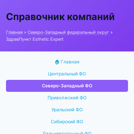
Справочник компаний
Главная
»
Северо-Западный федеральный округ
»
ЗдравПункт Esthetic Expert
🏠 Главная
Центральный ФО
Северо-Западный ФО
Приволжский ФО
Уральский ФО
Сибирский ФО
Дальневосточный ФО