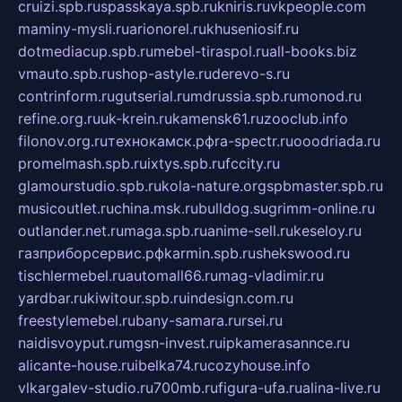
cruizi.spb.ru
spasskaya.spb.ru
kniris.ru
vkpeople.com
maminy-mysli.ru
arionorel.ru
khuseniosif.ru
dotmediacup.spb.ru
mebel-tiraspol.ru
all-books.biz
vmauto.spb.ru
shop-astyle.ru
derevo-s.ru
contrinform.ru
gutserial.ru
mdrussia.spb.ru
monod.ru
refine.org.ru
uk-krein.ru
kamensk61.ru
zooclub.info
filonov.org.ru
технокамск.рф
ra-spectr.ru
ooodriada.ru
promelmash.spb.ru
ixtys.spb.ru
fccity.ru
glamourstudio.spb.ru
kola-nature.org
spbmaster.spb.ru
musicoutlet.ru
china.msk.ru
bulldog.su
grimm-online.ru
outlander.net.ru
maga.spb.ru
anime-sell.ru
keseloy.ru
газприборсервис.рф
karmin.spb.ru
shekswood.ru
tischlermebel.ru
automall66.ru
mag-vladimir.ru
yardbar.ru
kiwitour.spb.ru
indesign.com.ru
freestylemebel.ru
bany-samara.ru
rsei.ru
naidisvoyput.ru
mgsn-invest.ru
ipkamerasannce.ru
alicante-house.ru
ibelka74.ru
cozyhouse.info
vlkargalev-studio.ru
700mb.ru
figura-ufa.ru
alina-live.ru