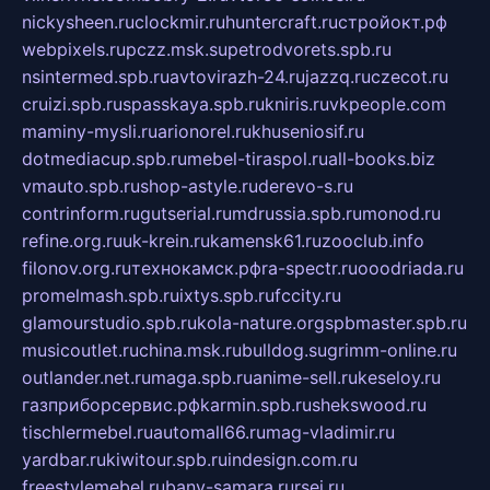
nickysheen.ru
clockmir.ru
huntercraft.ru
стройокт.рф
webpixels.ru
pczz.msk.su
petrodvorets.spb.ru
nsintermed.spb.ru
avtovirazh-24.ru
jazzq.ru
czecot.ru
cruizi.spb.ru
spasskaya.spb.ru
kniris.ru
vkpeople.com
maminy-mysli.ru
arionorel.ru
khuseniosif.ru
dotmediacup.spb.ru
mebel-tiraspol.ru
all-books.biz
vmauto.spb.ru
shop-astyle.ru
derevo-s.ru
contrinform.ru
gutserial.ru
mdrussia.spb.ru
monod.ru
refine.org.ru
uk-krein.ru
kamensk61.ru
zooclub.info
filonov.org.ru
технокамск.рф
ra-spectr.ru
ooodriada.ru
promelmash.spb.ru
ixtys.spb.ru
fccity.ru
glamourstudio.spb.ru
kola-nature.org
spbmaster.spb.ru
musicoutlet.ru
china.msk.ru
bulldog.su
grimm-online.ru
outlander.net.ru
maga.spb.ru
anime-sell.ru
keseloy.ru
газприборсервис.рф
karmin.spb.ru
shekswood.ru
tischlermebel.ru
automall66.ru
mag-vladimir.ru
yardbar.ru
kiwitour.spb.ru
indesign.com.ru
freestylemebel.ru
bany-samara.ru
rsei.ru