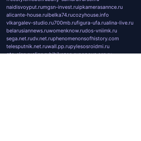
naidisvoyput.ru
mgsn-invest.ru
ipkamerasannce.ru
alicante-house.ru
ibelka74.ru
cozyhouse.info
vlkargalev-studio.ru
700mb.ru
figura-ufa.ru
alina-live.ru
belarusiannews.ru
womenknow.ru
dos-vniimk.ru
sega.net.ru
dv.net.ru
phenomenonsofhistory.com
telesputnik.net.ru
wall.pp.ru
pylesosroidmi.ru
gtc-clan.ru
cligs.ru
bibikazap.ru
popova.org.ru
netwhistler.spb.ru
bellvil.ru
bonzon.ru
iss-vladik.ru
defiparis.net.ru
las-gryzas.ru
amku.ru
electednews.spb.ru
feather.org.ru
spar72.ru
tankiigri.ru
dominus.com.ru
ibtree.ru
sanykool.pp.ru
unixlib.org.ru
menatep.spb.ru
gartenterrassen.ru
printeka.ru
skvozilka.com.ru
parkovka-pub.ru
lovemobi.ru
art-ru.ru
emulatorz.com.ru
alucomp.com.ru
tatforum.com.ru
alternativa-profi.ru
dermakler.ru
artsurvey.ru
aredir.ru
khimspas.ru
centr-maxi.ru
2018r.ru
bort-stomer-defort.ru
professional2.ru
gibsons.ru
artselena.ru
art-pilot.ru
ingredient.spb.ru