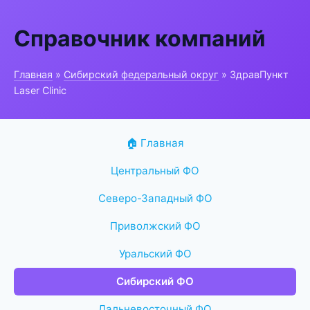
Справочник компаний
Главная
»
Сибирский федеральный округ
» ЗдравПункт
Laser Clinic
🏠 Главная
Центральный ФО
Северо-Западный ФО
Приволжский ФО
Уральский ФО
Сибирский ФО
Дальневосточный ФО