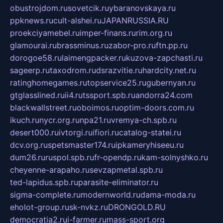
obustrojdom.ru
sovetcik.ru
ybaranovskaya.ru
ppknews.ru
cult-alshei.ru
JAPANRUSSIA.RU
proekciyamebel.ru
imper-finans.ru
rim.org.ru
glamourai.ru
brassminus.ru
zabor-pro.ru
ftn.pp.ru
dorogoe58.ru
laimengpacker.ru
kuzova-zapchasti.ru
sageerp.ru
taxodrom.ru
dsrazvitie.ru
hardcity.net.ru
ratinghomegames.ru
topservice25.ru
gubernyan.ru
gtglasslined.ru
ii4.ru
tssport.spb.ru
andorra24.com
blackwallstreet.ru
oboimos.ru
optim-doors.com.ru
ikuch.ru
nycr.org.ru
npa21.ru
vremya-ch.spb.ru
desert000.ru
ivtorgi.ru
ifiori.ru
catalog-statei.ru
dcv.org.ru
spetsmaster174.ru
ipkameryhiseeu.ru
dum26.ru
ruspol.spb.ru
fr-opendp.ru
kam-solnyshko.ru
cheyenne-arapaho.ru
sevzapmetal.spb.ru
ted-lapidus.spb.ru
parasite-eliminator.ru
sigma-complete.ru
modernworld.ru
dama-moda.ru
eholot-group.ru
sk-nvkz.ru
DRONGOLD.RU
democratia2.ru
i-farmer.ru
mass-sport.org