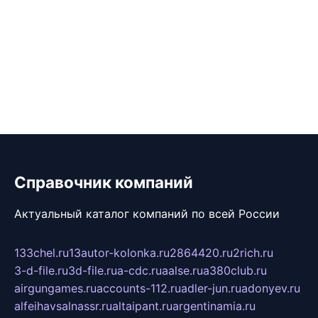
Справочник компаний
Актуальный каталог компаний по всей России
133chel.ru
13autor-kolonka.ru
2864420.ru
2rich.ru
3-d-file.ru
3d-file.ru
a-cdc.ru
aalse.ru
a380club.ru
airgungames.ru
accounts-112.ru
adler-jun.ru
adonyev.ru
alfeihavsalnassr.ru
altaipant.ru
argentinamia.ru