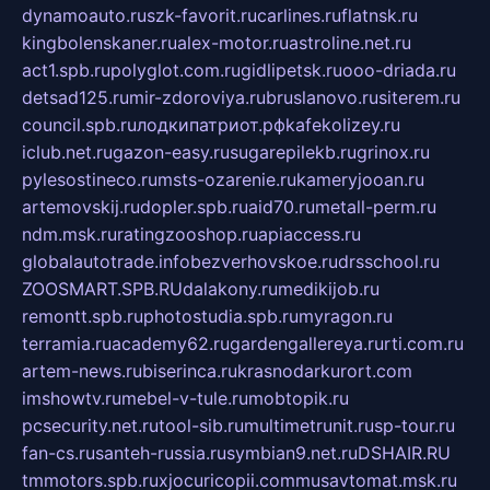
dynamoauto.ru
szk-favorit.ru
carlines.ru
flatnsk.ru
kingbolenskaner.ru
alex-motor.ru
astroline.net.ru
act1.spb.ru
polyglot.com.ru
gidlipetsk.ru
ooo-driada.ru
detsad125.ru
mir-zdoroviya.ru
bruslanovo.ru
siterem.ru
council.spb.ru
лодкипатриот.рф
kafekolizey.ru
iclub.net.ru
gazon-easy.ru
sugarepilekb.ru
grinox.ru
pylesostineco.ru
msts-ozarenie.ru
kameryjooan.ru
artemovskij.ru
dopler.spb.ru
aid70.ru
metall-perm.ru
ndm.msk.ru
ratingzooshop.ru
apiaccess.ru
globalautotrade.info
bezverhovskoe.ru
drsschool.ru
ZOOSMART.SPB.RU
dalakony.ru
medikijob.ru
remontt.spb.ru
photostudia.spb.ru
myragon.ru
terramia.ru
academy62.ru
gardengallereya.ru
rti.com.ru
artem-news.ru
biserinca.ru
krasnodarkurort.com
imshowtv.ru
mebel-v-tule.ru
mobtopik.ru
pcsecurity.net.ru
tool-sib.ru
multimetrunit.ru
sp-tour.ru
fan-cs.ru
santeh-russia.ru
symbian9.net.ru
DSHAIR.RU
tmmotors.spb.ru
xjocuricopii.com
musavtomat.msk.ru