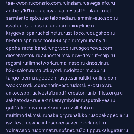
tae-kwon.ru
consrio.com.ru
insiam.ru
avegainfo.ru
archery161.ru
bigencyclica.ru
vlast16.ru
korru.net
sarmiento.spb.su
extelopedia.ru
lammin-suo.spb.ru
iskatour.spb.ru
snpi.org.ru
running-line.ru
krygeva-spa.ru
chel.net.ru
rust-loco.ru
dugshop.ru
hl-beta.spb.ru
school494.spb.ru
mymubaby.ru
epoha-metalband.ru
ngr.spb.ru
rusgosnews.com
dieselvostok.ru
24hostel.msk.ru
w-dev.ru
f-ship.ru
regsmi.ru
filmnetwork.ru
malinasp.ru
kinosvin.ru
h2o-salon.ru
malutkayork.ru
deltaprim.spb.ru
tango-perm.ru
gooddir.ru
sgv.su
multiki-online.com
webkrasotki.com
cherinvest.ru
detskiy-ostrov.ru
ankou.spb.ru
alvesta1.ru
pdf-creator.ru
nix-files.org.ru
sakhatoday.ru
elektrikersymboler.ru
sputnikyes.ru
golf2club.msk.ru
aeforums.ru
zallclub.ru
multimodal.msk.ru
habaigry.ru
haikko.ru
sobakopedia.ru
isz-fest.ru
ewnc.info
screensaver-clock.net.ru
volnav.spb.ru
comnat.ru
npf.net.ru
7bit.pp.ru
kalugatur.ru