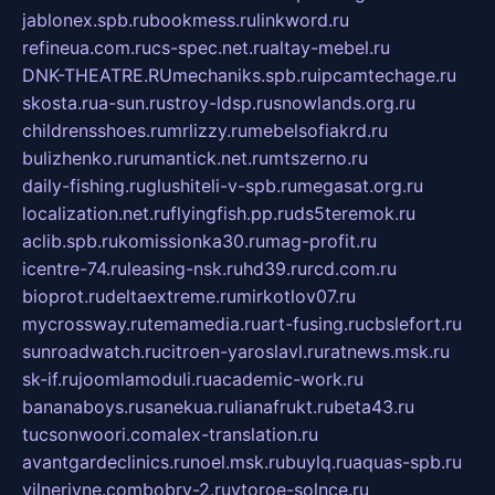
jablonex.spb.ru
bookmess.ru
linkword.ru
refineua.com.ru
cs-spec.net.ru
altay-mebel.ru
DNK-THEATRE.RU
mechaniks.spb.ru
ipcamtechage.ru
skosta.ru
a-sun.ru
stroy-ldsp.ru
snowlands.org.ru
childrensshoes.ru
mrlizzy.ru
mebelsofiakrd.ru
bulizhenko.ru
rumantick.net.ru
mtszerno.ru
daily-fishing.ru
glushiteli-v-spb.ru
megasat.org.ru
localization.net.ru
flyingfish.pp.ru
ds5teremok.ru
aclib.spb.ru
komissionka30.ru
mag-profit.ru
icentre-74.ru
leasing-nsk.ru
hd39.ru
rcd.com.ru
bioprot.ru
deltaextreme.ru
mirkotlov07.ru
mycrossway.ru
temamedia.ru
art-fusing.ru
cbslefort.ru
sunroadwatch.ru
citroen-yaroslavl.ru
ratnews.msk.ru
sk-if.ru
joomlamoduli.ru
academic-work.ru
bananaboys.ru
sanekua.ru
lianafrukt.ru
beta43.ru
tucsonwoori.com
alex-translation.ru
avantgardeclinics.ru
noel.msk.ru
buylq.ru
aquas-spb.ru
vilnerivne.com
bobry-2.ru
vtoroe-solnce.ru