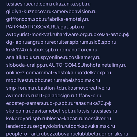
tesiaes.ru
card.com.ru
kazanka.spb.ru
gildiya-kuznecov.ru
kameryboavision.ru
griffoncom.spb.ru
fabrika-emotsiy.ru
PARK-MATROSOVA.RU
agat.spb.ru
avtoyurist-moskva1.ru
hardware.org.ru
схема-авто.рф
dg-lab.ru
angrup.ru
recruiter.spb.ru
music8.spb.ru
krsk124.ru
kubok.spb.ru
romanofforex.ru
analitikaplus.ru
spyonline.ru
zosikamery.ru
sloboda-ural.pp.ru
AUTO-COM.SU
hohota.net
alimy.ru
online-z.com
aromat-vostoka.ru
otdelkaexp.ru
mobilvest.ru
bbd.net.ru
mebelshop.msk.ru
smp-forum.ru
bastion-td.ru
kosmoscreative.ru
avrmotors.ru
art-galadesign.ru
tiffany-c.ru
ecostep-samara.ru
d-p.spb.ru
галактика73.рф
sko.com.ru
davitamebel-spb.ru
fotsis.ru
tesiaes.ru
kokoroyari.spb.ru
blesna-kazan.ru
mossilver.ru
lenderoq.ru
sergeydobrin.ru
tochkazvuka.msk.ru
people-of-art.ru
bezzubova.ru
clubtibet.ru
orior-aks.ru