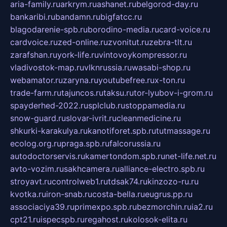
aria-family.ru
arkrym.ru
ashanet.ru
belgorod-day.ru
bankaribi.ru
bandamn.ru
bigfatcc.ru
blagodarenie-spb.ru
borodino-media.ru
card-voice.ru
cardvoice.ru
zed-online.ru
zvonitut.ru
zebra-tlt.ru
zarafshan.ru
york-life.ru
vintovoykompressor.ru
vladivostok-map.ru
vlknrussia.ru
wasabi-shop.ru
webamator.ru
zaryna.ru
youtubefree.ru
x-ton.ru
trade-farm.ru
tajuncos.ru
taksu.ru
tor-lyubov-i-grom.ru
spayderhed-2022.ru
splclub.ru
stoppamedia.ru
snow-guard.ru
slovar-ivrit.ru
cleanmedicine.ru
shkurki-karakulya.ru
kanotiforet.spb.ru
tutmassage.ru
ecolog.org.ru
praga.spb.ru
falcorussia.ru
autodoctorservis.ru
kamertondom.spb.ru
net-life.net.ru
avto-vozim.ru
sakhcamera.ru
alliance-electro.spb.ru
stroyavt.ru
controlweb1.ru
tdsak74.ru
kinzozo-ru.ru
kvotka.ru
iron-snab.ru
costa-bella.ru
eugrus.pp.ru
associaciya39.ru
primexpo.spb.ru
bezmorchin.ru
ia2.ru
cpt21.ru
ispecspb.ru
regahost.ru
kolosok-elita.ru