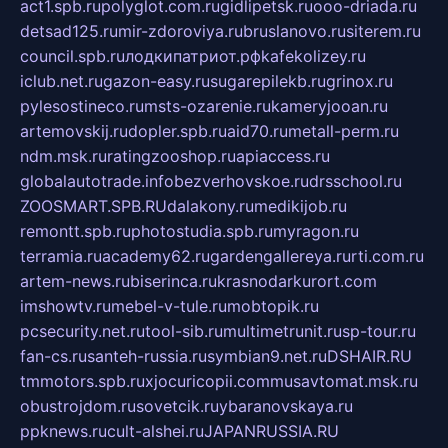
act1.spb.ru
polyglot.com.ru
gidlipetsk.ru
ooo-driada.ru
detsad125.ru
mir-zdoroviya.ru
bruslanovo.ru
siterem.ru
council.spb.ru
лодкипатриот.рф
kafekolizey.ru
iclub.net.ru
gazon-easy.ru
sugarepilekb.ru
grinox.ru
pylesostineco.ru
msts-ozarenie.ru
kameryjooan.ru
artemovskij.ru
dopler.spb.ru
aid70.ru
metall-perm.ru
ndm.msk.ru
ratingzooshop.ru
apiaccess.ru
globalautotrade.info
bezverhovskoe.ru
drsschool.ru
ZOOSMART.SPB.RU
dalakony.ru
medikijob.ru
remontt.spb.ru
photostudia.spb.ru
myragon.ru
terramia.ru
academy62.ru
gardengallereya.ru
rti.com.ru
artem-news.ru
biserinca.ru
krasnodarkurort.com
imshowtv.ru
mebel-v-tule.ru
mobtopik.ru
pcsecurity.net.ru
tool-sib.ru
multimetrunit.ru
sp-tour.ru
fan-cs.ru
santeh-russia.ru
symbian9.net.ru
DSHAIR.RU
tmmotors.spb.ru
xjocuricopii.com
musavtomat.msk.ru
obustrojdom.ru
sovetcik.ru
ybaranovskaya.ru
ppknews.ru
cult-alshei.ru
JAPANRUSSIA.RU