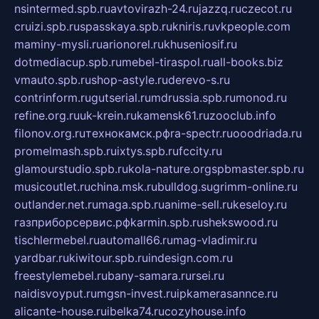
nsintermed.spb.ru
avtovirazh-24.ru
jazzq.ru
czecot.ru
cruizi.spb.ru
spasskaya.spb.ru
kniris.ru
vkpeople.com
maminy-mysli.ru
arionorel.ru
khuseniosif.ru
dotmediacup.spb.ru
mebel-tiraspol.ru
all-books.biz
vmauto.spb.ru
shop-astyle.ru
derevo-s.ru
contrinform.ru
gutserial.ru
mdrussia.spb.ru
monod.ru
refine.org.ru
uk-krein.ru
kamensk61.ru
zooclub.info
filonov.org.ru
технокамск.рф
ra-spectr.ru
ooodriada.ru
promelmash.spb.ru
ixtys.spb.ru
fccity.ru
glamourstudio.spb.ru
kola-nature.org
spbmaster.spb.ru
musicoutlet.ru
china.msk.ru
bulldog.su
grimm-online.ru
outlander.net.ru
maga.spb.ru
anime-sell.ru
keseloy.ru
газприборсервис.рф
karmin.spb.ru
shekswood.ru
tischlermebel.ru
automall66.ru
mag-vladimir.ru
yardbar.ru
kiwitour.spb.ru
indesign.com.ru
freestylemebel.ru
bany-samara.ru
rsei.ru
naidisvoyput.ru
mgsn-invest.ru
ipkamerasannce.ru
alicante-house.ru
ibelka74.ru
cozyhouse.info