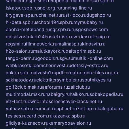
sarmiento.spb.su
extelopedia.ru
lammin-suo.spb.ru
iskatour.spb.ru
snpi.org.ru
running-line.ru
krygeva-spa.ru
chel.net.ru
rust-loco.ru
dugshop.ru
hl-beta.spb.ru
school494.spb.ru
mymubaby.ru
epoha-metalband.ru
ngr.spb.ru
rusgosnews.com
dieselvostok.ru
24hostel.msk.ru
w-dev.ru
f-ship.ru
regsmi.ru
filmnetwork.ru
malinasp.ru
kinosvin.ru
h2o-salon.ru
malutkayork.ru
deltaprim.spb.ru
tango-perm.ru
gooddir.ru
sgv.su
multiki-online.com
webkrasotki.com
cherinvest.ru
detskiy-ostrov.ru
ankou.spb.ru
alvesta1.ru
pdf-creator.ru
nix-files.org.ru
sakhatoday.ru
elektrikersymboler.ru
sputnikyes.ru
golf2club.msk.ru
aeforums.ru
zallclub.ru
multimodal.msk.ru
habaigry.ru
haikko.ru
sobakopedia.ru
isz-fest.ru
ewnc.info
screensaver-clock.net.ru
volnav.spb.ru
comnat.ru
npf.net.ru
7bit.pp.ru
kalugatur.ru
tesiaes.ru
card.com.ru
kazanka.spb.ru
gildiya-kuznecov.ru
kameryboavision.ru