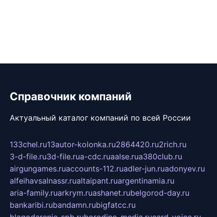
Справочник компаний
Актуальный каталог компаний по всей России
133chel.ru
13autor-kolonka.ru
2864420.ru
2rich.ru
3-d-file.ru
3d-file.ru
a-cdc.ru
aalse.ru
a380club.ru
airgungames.ru
accounts-112.ru
adler-jun.ru
adonyev.ru
alfeihavsalnassr.ru
altaipant.ru
argentinamia.ru
aria-family.ru
arkrym.ru
ashanet.ru
belgorod-day.ru
bankaribi.ru
bandamn.ru
bigfatcc.ru