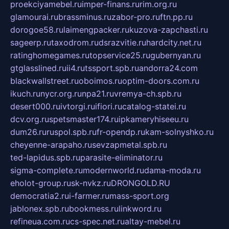
proekciyamebel.ru
imper-finans.ru
rim.org.ru
glamourai.ru
brassminus.ru
zabor-pro.ru
ftn.pp.ru
dorogoe58.ru
laimengpacker.ru
kuzova-zapchasti.ru
sageerp.ru
taxodrom.ru
dsrazvitie.ru
hardcity.net.ru
ratinghomegames.ru
topservice25.ru
gubernyan.ru
gtglasslined.ru
ii4.ru
tssport.spb.ru
andorra24.com
blackwallstreet.ru
oboimos.ru
optim-doors.com.ru
ikuch.ru
nycr.org.ru
npa21.ru
vremya-ch.spb.ru
desert000.ru
ivtorgi.ru
ifiori.ru
catalog-statei.ru
dcv.org.ru
spetsmaster174.ru
ipkameryhiseeu.ru
dum26.ru
ruspol.spb.ru
fr-opendp.ru
kam-solnyshko.ru
cheyenne-arapaho.ru
sevzapmetal.spb.ru
ted-lapidus.spb.ru
parasite-eliminator.ru
sigma-complete.ru
modernworld.ru
dama-moda.ru
eholot-group.ru
sk-nvkz.ru
DRONGOLD.RU
democratia2.ru
i-farmer.ru
mass-sport.org
jablonex.spb.ru
bookmess.ru
linkword.ru
refineua.com.ru
cs-spec.net.ru
altay-mebel.ru