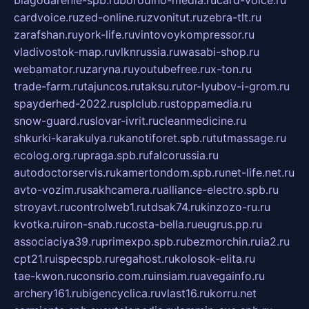
blagodarenie-spb.ru
borodino-media.ru
card-voice.ru
cardvoice.ru
zed-online.ru
zvonitut.ru
zebra-tlt.ru
zarafshan.ru
york-life.ru
vintovoykompressor.ru
vladivostok-map.ru
vlknrussia.ru
wasabi-shop.ru
webamator.ru
zaryna.ru
youtubefree.ru
x-ton.ru
trade-farm.ru
tajuncos.ru
taksu.ru
tor-lyubov-i-grom.ru
spayderhed-2022.ru
splclub.ru
stoppamedia.ru
snow-guard.ru
slovar-ivrit.ru
cleanmedicine.ru
shkurki-karakulya.ru
kanotiforet.spb.ru
tutmassage.ru
ecolog.org.ru
praga.spb.ru
falcorussia.ru
autodoctorservis.ru
kamertondom.spb.ru
net-life.net.ru
avto-vozim.ru
sakhcamera.ru
alliance-electro.spb.ru
stroyavt.ru
controlweb1.ru
tdsak74.ru
kinzozo-ru.ru
kvotka.ru
iron-snab.ru
costa-bella.ru
eugrus.pp.ru
associaciya39.ru
primexpo.spb.ru
bezmorchin.ru
ia2.ru
cpt21.ru
ispecspb.ru
regahost.ru
kolosok-elita.ru
tae-kwon.ru
consrio.com.ru
insiam.ru
avegainfo.ru
archery161.ru
bigencyclica.ru
vlast16.ru
korru.net