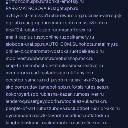
griffoncom.spb.ru
fabrika-emotsiy.ru
PARK-MATROSOVA.RU
agat.spb.ru
avtoyurist-moskva1.ru
hardware.org.ru
схема-авто.рф
dg-lab.ru
angrup.ru
recruiter.spb.ru
music8.spb.ru
krsk124.ru
kubok.spb.ru
romanofforex.ru
analitikaplus.ru
spyonline.ru
zosikamery.ru
sloboda-ural.pp.ru
AUTO-COM.SU
hohota.net
alimy.ru
online-z.com
aromat-vostoka.ru
otdelkaexp.ru
mobilvest.ru
bbd.net.ru
mebelshop.msk.ru
smp-forum.ru
bastion-td.ru
kosmoscreative.ru
avrmotors.ru
art-galadesign.ru
tiffany-c.ru
ecostep-samara.ru
d-p.spb.ru
галактика73.рф
sko.com.ru
davitamebel-spb.ru
fotsis.ru
tesiaes.ru
kokoroyari.spb.ru
blesna-kazan.ru
mossilver.ru
lenderoq.ru
sergeydobrin.ru
tochkazvuka.msk.ru
people-of-art.ru
bezzubova.ru
clubtibet.ru
orior-aks.ru
dynamoauto.ru
szk-favorit.ru
carlines.ru
flatnsk.ru
kingbolenskaner.ru
alex-motor.ru
astroline.net.ru