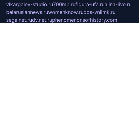
vlkargalev-studio.ru
700mb.ru
figura-ufa.ru
alina-live.ru
belarusiannews.ru
womenknow.ru
dos-vniimk.ru
sega.net.ru
dv.net.ru
phenomenonsofhistory.com
telesputnik.net.ru
wall.pp.ru
pylesosroidmi.ru
gtc-clan.ru
cligs.ru
bibikazap.ru
popova.org.ru
netwhistler.spb.ru
bellvil.ru
bonzon.ru
iss-vladik.ru
defiparis.net.ru
las-gryzas.ru
amku.ru
electednews.spb.ru
feather.org.ru
spar72.ru
tankiigri.ru
dominus.com.ru
ibtree.ru
sanykool.pp.ru
unixlib.org.ru
menatep.spb.ru
gartenterrassen.ru
printeka.ru
skvozilka.com.ru
parkovka-pub.ru
lovemobi.ru
art-ru.ru
emulatorz.com.ru
alucomp.com.ru
tatforum.com.ru
alternativa-profi.ru
dermakler.ru
artsurvey.ru
aredir.ru
khimspas.ru
centr-maxi.ru
2018r.ru
bort-stomer-defort.ru
professional2.ru
gibsons.ru
artselena.ru
art-pilot.ru
ingredient.spb.ru
npfpolimer.spb.ru
argentum.spb.ru
hom-edu.ru
af-num.ru
cashadvanceamericasev.org
trexp.spb.ru