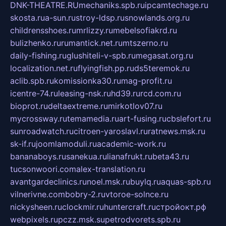
DNK-THEATRE.RU
mechaniks.spb.ru
ipcamtechage.ru
skosta.ru
a-sun.ru
stroy-ldsp.ru
snowlands.org.ru
childrensshoes.ru
mrlizzy.ru
mebelsofiakrd.ru
bulizhenko.ru
rumantick.net.ru
mtszerno.ru
daily-fishing.ru
glushiteli-v-spb.ru
megasat.org.ru
localization.net.ru
flyingfish.pp.ru
ds5teremok.ru
aclib.spb.ru
komissionka30.ru
mag-profit.ru
icentre-74.ru
leasing-nsk.ru
hd39.ru
rcd.com.ru
bioprot.ru
deltaextreme.ru
mirkotlov07.ru
mycrossway.ru
temamedia.ru
art-fusing.ru
cbslefort.ru
sunroadwatch.ru
citroen-yaroslavl.ru
ratnews.msk.ru
sk-if.ru
joomlamoduli.ru
academic-work.ru
bananaboys.ru
sanekua.ru
lianafrukt.ru
beta43.ru
tucsonwoori.com
alex-translation.ru
avantgardeclinics.ru
noel.msk.ru
buylq.ru
aquas-spb.ru
vilnerivne.com
bobry-2.ru
vtoroe-solnce.ru
nickysheen.ru
clockmir.ru
huntercraft.ru
стройокт.рф
webpixels.ru
pczz.msk.su
petrodvorets.spb.ru