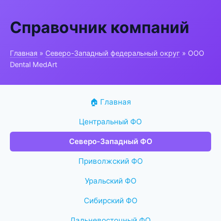
Справочник компаний
Главная
»
Северо-Западный федеральный округ
» ООО
Dental MedArt
🏠 Главная
Центральный ФО
Северо-Западный ФО
Приволжский ФО
Уральский ФО
Сибирский ФО
Дальневосточный ФО