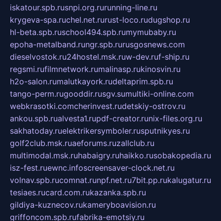
iskatour.spb.ru
snpi.org.ru
running-line.ru
krygeva-spa.ru
chel.net.ru
rust-loco.ru
dugshop.ru
hl-beta.spb.ru
school494.spb.ru
mymubaby.ru
epoha-metalband.ru
ngr.spb.ru
rusgosnews.com
dieselvostok.ru
24hostel.msk.ru
w-dev.ru
f-ship.ru
regsmi.ru
filmnetwork.ru
malinasp.ru
kinosvin.ru
h2o-salon.ru
malutkayork.ru
deltaprim.spb.ru
tango-perm.ru
gooddir.ru
sgv.su
multiki-online.com
webkrasotki.com
cherinvest.ru
detskiy-ostrov.ru
ankou.spb.ru
alvesta1.ru
pdf-creator.ru
nix-files.org.ru
sakhatoday.ru
elektrikersymboler.ru
sputnikyes.ru
golf2club.msk.ru
aeforums.ru
zallclub.ru
multimodal.msk.ru
habaigry.ru
haikko.ru
sobakopedia.ru
isz-fest.ru
ewnc.info
screensaver-clock.net.ru
volnav.spb.ru
comnat.ru
npf.net.ru
7bit.pp.ru
kalugatur.ru
tesiaes.ru
card.com.ru
kazanka.spb.ru
gildiya-kuznecov.ru
kameryboavision.ru
griffoncom.spb.ru
fabrika-emotsiy.ru