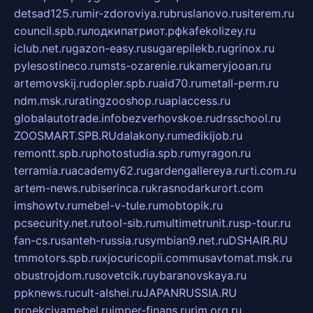
detsad125.ru
mir-zdoroviya.ru
bruslanovo.ru
siterem.ru
council.spb.ru
лодкипатриот.рф
kafekolizey.ru
iclub.net.ru
gazon-easy.ru
sugarepilekb.ru
grinox.ru
pylesostineco.ru
msts-ozarenie.ru
kameryjooan.ru
artemovskij.ru
dopler.spb.ru
aid70.ru
metall-perm.ru
ndm.msk.ru
ratingzooshop.ru
apiaccess.ru
globalautotrade.info
bezverhovskoe.ru
drsschool.ru
ZOOSMART.SPB.RU
dalakony.ru
medikijob.ru
remontt.spb.ru
photostudia.spb.ru
myragon.ru
terramia.ru
academy62.ru
gardengallereya.ru
rti.com.ru
artem-news.ru
biserinca.ru
krasnodarkurort.com
imshowtv.ru
mebel-v-tule.ru
mobtopik.ru
pcsecurity.net.ru
tool-sib.ru
multimetrunit.ru
sp-tour.ru
fan-cs.ru
santeh-russia.ru
symbian9.net.ru
DSHAIR.RU
tmmotors.spb.ru
xjocuricopii.com
musavtomat.msk.ru
obustrojdom.ru
sovetcik.ru
ybaranovskaya.ru
ppknews.ru
cult-alshei.ru
JAPANRUSSIA.RU
proekciyamebel.ru
imper-finans.ru
rim.org.ru