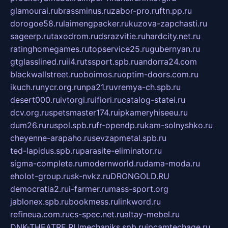
glamourai.ru
brassminus.ru
zabor-pro.ru
ftn.pp.ru
dorogoe58.ru
laimengpacker.ru
kuzova-zapchasti.ru
sageerp.ru
taxodrom.ru
dsrazvitie.ru
hardcity.net.ru
ratinghomegames.ru
topservice25.ru
gubernyan.ru
gtglasslined.ru
ii4.ru
tssport.spb.ru
andorra24.com
blackwallstreet.ru
oboimos.ru
optim-doors.com.ru
ikuch.ru
nycr.org.ru
npa21.ru
vremya-ch.spb.ru
desert000.ru
ivtorgi.ru
ifiori.ru
catalog-statei.ru
dcv.org.ru
spetsmaster174.ru
ipkameryhiseeu.ru
dum26.ru
ruspol.spb.ru
fr-opendp.ru
kam-solnyshko.ru
cheyenne-arapaho.ru
sevzapmetal.spb.ru
ted-lapidus.spb.ru
parasite-eliminator.ru
sigma-complete.ru
modernworld.ru
dama-moda.ru
eholot-group.ru
sk-nvkz.ru
DRONGOLD.RU
democratia2.ru
i-farmer.ru
mass-sport.org
jablonex.spb.ru
bookmess.ru
linkword.ru
refineua.com.ru
cs-spec.net.ru
altay-mebel.ru
DNK-THEATRE.RU
mechaniks.spb.ru
ipcamtechage.ru