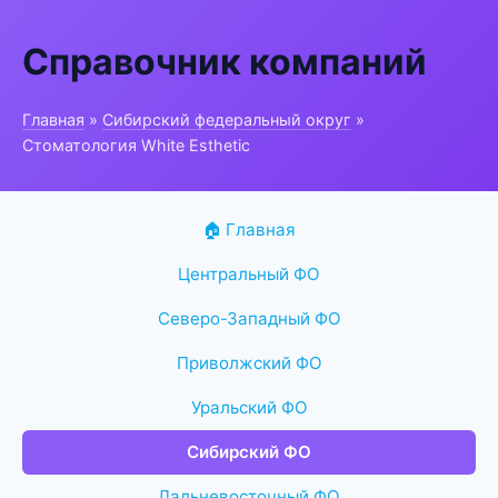
Справочник компаний
Главная
»
Сибирский федеральный округ
»
Стоматология White Esthetic
🏠 Главная
Центральный ФО
Северо-Западный ФО
Приволжский ФО
Уральский ФО
Сибирский ФО
Дальневосточный ФО