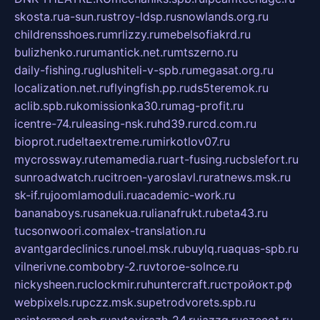
skosta.ru
a-sun.ru
stroy-ldsp.ru
snowlands.org.ru
childrensshoes.ru
mrlizzy.ru
mebelsofiakrd.ru
bulizhenko.ru
rumantick.net.ru
mtszerno.ru
daily-fishing.ru
glushiteli-v-spb.ru
megasat.org.ru
localization.net.ru
flyingfish.pp.ru
ds5teremok.ru
aclib.spb.ru
komissionka30.ru
mag-profit.ru
icentre-74.ru
leasing-nsk.ru
hd39.ru
rcd.com.ru
bioprot.ru
deltaextreme.ru
mirkotlov07.ru
mycrossway.ru
temamedia.ru
art-fusing.ru
cbslefort.ru
sunroadwatch.ru
citroen-yaroslavl.ru
ratnews.msk.ru
sk-if.ru
joomlamoduli.ru
academic-work.ru
bananaboys.ru
sanekua.ru
lianafrukt.ru
beta43.ru
tucsonwoori.com
alex-translation.ru
avantgardeclinics.ru
noel.msk.ru
buylq.ru
aquas-spb.ru
vilnerivne.com
bobry-2.ru
vtoroe-solnce.ru
nickysheen.ru
clockmir.ru
huntercraft.ru
стройокт.рф
webpixels.ru
pczz.msk.su
petrodvorets.spb.ru
nsintermed.spb.ru
avtovirazh-24.ru
jazzq.ru
czecot.ru