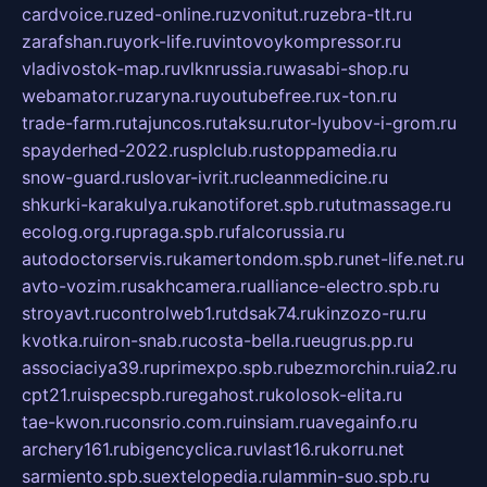
cardvoice.ru
zed-online.ru
zvonitut.ru
zebra-tlt.ru
zarafshan.ru
york-life.ru
vintovoykompressor.ru
vladivostok-map.ru
vlknrussia.ru
wasabi-shop.ru
webamator.ru
zaryna.ru
youtubefree.ru
x-ton.ru
trade-farm.ru
tajuncos.ru
taksu.ru
tor-lyubov-i-grom.ru
spayderhed-2022.ru
splclub.ru
stoppamedia.ru
snow-guard.ru
slovar-ivrit.ru
cleanmedicine.ru
shkurki-karakulya.ru
kanotiforet.spb.ru
tutmassage.ru
ecolog.org.ru
praga.spb.ru
falcorussia.ru
autodoctorservis.ru
kamertondom.spb.ru
net-life.net.ru
avto-vozim.ru
sakhcamera.ru
alliance-electro.spb.ru
stroyavt.ru
controlweb1.ru
tdsak74.ru
kinzozo-ru.ru
kvotka.ru
iron-snab.ru
costa-bella.ru
eugrus.pp.ru
associaciya39.ru
primexpo.spb.ru
bezmorchin.ru
ia2.ru
cpt21.ru
ispecspb.ru
regahost.ru
kolosok-elita.ru
tae-kwon.ru
consrio.com.ru
insiam.ru
avegainfo.ru
archery161.ru
bigencyclica.ru
vlast16.ru
korru.net
sarmiento.spb.su
extelopedia.ru
lammin-suo.spb.ru