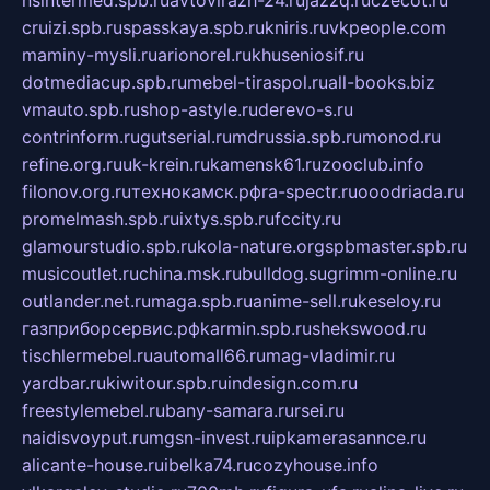
cruizi.spb.ru
spasskaya.spb.ru
kniris.ru
vkpeople.com
maminy-mysli.ru
arionorel.ru
khuseniosif.ru
dotmediacup.spb.ru
mebel-tiraspol.ru
all-books.biz
vmauto.spb.ru
shop-astyle.ru
derevo-s.ru
contrinform.ru
gutserial.ru
mdrussia.spb.ru
monod.ru
refine.org.ru
uk-krein.ru
kamensk61.ru
zooclub.info
filonov.org.ru
технокамск.рф
ra-spectr.ru
ooodriada.ru
promelmash.spb.ru
ixtys.spb.ru
fccity.ru
glamourstudio.spb.ru
kola-nature.org
spbmaster.spb.ru
musicoutlet.ru
china.msk.ru
bulldog.su
grimm-online.ru
outlander.net.ru
maga.spb.ru
anime-sell.ru
keseloy.ru
газприборсервис.рф
karmin.spb.ru
shekswood.ru
tischlermebel.ru
automall66.ru
mag-vladimir.ru
yardbar.ru
kiwitour.spb.ru
indesign.com.ru
freestylemebel.ru
bany-samara.ru
rsei.ru
naidisvoyput.ru
mgsn-invest.ru
ipkamerasannce.ru
alicante-house.ru
ibelka74.ru
cozyhouse.info