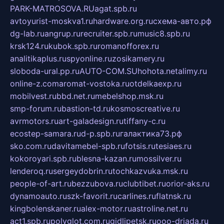
PARK-MATROSOVA.RU
agat.spb.ru
avtoyurist-moskva1.ru
hardware.org.ru
схема-авто.рф
dg-lab.ru
angrup.ru
recruiter.spb.ru
music8.spb.ru
krsk124.ru
kubok.spb.ru
romanofforex.ru
analitikaplus.ru
spyonline.ru
zosikamery.ru
sloboda-ural.pp.ru
AUTO-COM.SU
hohota.net
alimy.ru
online-z.com
aromat-vostoka.ru
otdelkaexp.ru
mobilvest.ru
bbd.net.ru
mebelshop.msk.ru
smp-forum.ru
bastion-td.ru
kosmoscreative.ru
avrmotors.ru
art-galadesign.ru
tiffany-c.ru
ecostep-samara.ru
d-p.spb.ru
галактика73.рф
sko.com.ru
davitamebel-spb.ru
fotsis.ru
tesiaes.ru
kokoroyari.spb.ru
blesna-kazan.ru
mossilver.ru
lenderoq.ru
sergeydobrin.ru
tochkazvuka.msk.ru
people-of-art.ru
bezzubova.ru
clubtibet.ru
orior-aks.ru
dynamoauto.ru
szk-favorit.ru
carlines.ru
flatnsk.ru
kingbolenskaner.ru
alex-motor.ru
astroline.net.ru
act1.spb.ru
polyglot.com.ru
gidlipetsk.ru
ooo-driada.ru