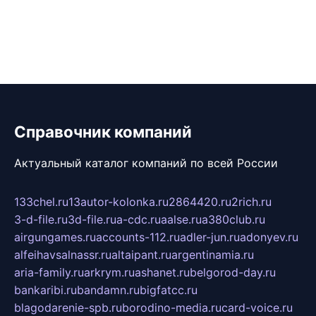
Справочник компаний
Актуальный каталог компаний по всей России
133chel.ru
13autor-kolonka.ru
2864420.ru
2rich.ru
3-d-file.ru
3d-file.ru
a-cdc.ru
aalse.ru
a380club.ru
airgungames.ru
accounts-112.ru
adler-jun.ru
adonyev.ru
alfeihavsalnassr.ru
altaipant.ru
argentinamia.ru
aria-family.ru
arkrym.ru
ashanet.ru
belgorod-day.ru
bankaribi.ru
bandamn.ru
bigfatcc.ru
blagodarenie-spb.ru
borodino-media.ru
card-voice.ru