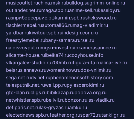
musicoutlet.ru
china.msk.ru
bulldog.su
grimm-online.ru
outlander.net.ru
maga.spb.ru
anime-sell.ru
keseloy.ru
газприборсервис.рф
karmin.spb.ru
shekswood.ru
tischlermebel.ru
automall66.ru
mag-vladimir.ru
yardbar.ru
kiwitour.spb.ru
indesign.com.ru
freestylemebel.ru
bany-samara.ru
rsei.ru
naidisvoyput.ru
mgsn-invest.ru
ipkamerasannce.ru
alicante-house.ru
ibelka74.ru
cozyhouse.info
vlkargalev-studio.ru
700mb.ru
figura-ufa.ru
alina-live.ru
belarusiannews.ru
womenknow.ru
dos-vniimk.ru
sega.net.ru
dv.net.ru
phenomenonsofhistory.com
telesputnik.net.ru
wall.pp.ru
pylesosroidmi.ru
gtc-clan.ru
cligs.ru
bibikazap.ru
popova.org.ru
netwhistler.spb.ru
bellvil.ru
bonzon.ru
iss-vladik.ru
defiparis.net.ru
las-gryzas.ru
amku.ru
electednews.spb.ru
feather.org.ru
spar72.ru
tankiigri.ru
dominus.com.ru
ibtree.ru
sanykool.pp.ru
unixlib.org.ru
menatep.spb.ru
gartenterrassen.ru
printeka.ru