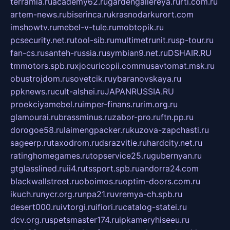
terramia.ru
academy62.ru
gardengallereya.ru
rti.com.ru
artem-news.ru
biserinca.ru
krasnodarkurort.com
imshowtv.ru
mebel-v-tule.ru
mobtopik.ru
pcsecurity.net.ru
tool-sib.ru
multimetrunit.ru
sp-tour.ru
fan-cs.ru
santeh-russia.ru
symbian9.net.ru
DSHAIR.RU
tmmotors.spb.ru
xjocuricopii.com
musavtomat.msk.ru
obustrojdom.ru
sovetcik.ru
ybaranovskaya.ru
ppknews.ru
cult-alshei.ru
JAPANRUSSIA.RU
proekciyamebel.ru
imper-finans.ru
rim.org.ru
glamourai.ru
brassminus.ru
zabor-pro.ru
ftn.pp.ru
dorogoe58.ru
laimengpacker.ru
kuzova-zapchasti.ru
sageerp.ru
taxodrom.ru
dsrazvitie.ru
hardcity.net.ru
ratinghomegames.ru
topservice25.ru
gubernyan.ru
gtglasslined.ru
ii4.ru
tssport.spb.ru
andorra24.com
blackwallstreet.ru
oboimos.ru
optim-doors.com.ru
ikuch.ru
nycr.org.ru
npa21.ru
vremya-ch.spb.ru
desert000.ru
ivtorgi.ru
ifiori.ru
catalog-statei.ru
dcv.org.ru
spetsmaster174.ru
ipkameryhiseeu.ru