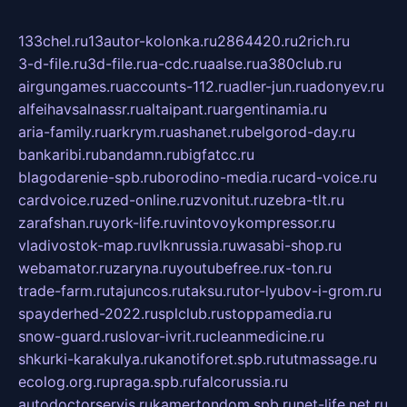
133chel.ru
13autor-kolonka.ru
2864420.ru
2rich.ru
3-d-file.ru
3d-file.ru
a-cdc.ru
aalse.ru
a380club.ru
airgungames.ru
accounts-112.ru
adler-jun.ru
adonyev.ru
alfeihavsalnassr.ru
altaipant.ru
argentinamia.ru
aria-family.ru
arkrym.ru
ashanet.ru
belgorod-day.ru
bankaribi.ru
bandamn.ru
bigfatcc.ru
blagodarenie-spb.ru
borodino-media.ru
card-voice.ru
cardvoice.ru
zed-online.ru
zvonitut.ru
zebra-tlt.ru
zarafshan.ru
york-life.ru
vintovoykompressor.ru
vladivostok-map.ru
vlknrussia.ru
wasabi-shop.ru
webamator.ru
zaryna.ru
youtubefree.ru
x-ton.ru
trade-farm.ru
tajuncos.ru
taksu.ru
tor-lyubov-i-grom.ru
spayderhed-2022.ru
splclub.ru
stoppamedia.ru
snow-guard.ru
slovar-ivrit.ru
cleanmedicine.ru
shkurki-karakulya.ru
kanotiforet.spb.ru
tutmassage.ru
ecolog.org.ru
praga.spb.ru
falcorussia.ru
autodoctorservis.ru
kamertondom.spb.ru
net-life.net.ru