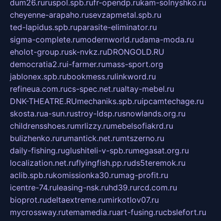
dum26.ru
ruspol.spb.ru
fr-opendp.ru
kam-solnyshko.ru
cheyenne-arapaho.ru
sevzapmetal.spb.ru
ted-lapidus.spb.ru
parasite-eliminator.ru
sigma-complete.ru
modernworld.ru
dama-moda.ru
eholot-group.ru
sk-nvkz.ru
DRONGOLD.RU
democratia2.ru
i-farmer.ru
mass-sport.org
jablonex.spb.ru
bookmess.ru
linkword.ru
refineua.com.ru
cs-spec.net.ru
altay-mebel.ru
DNK-THEATRE.RU
mechaniks.spb.ru
ipcamtechage.ru
skosta.ru
a-sun.ru
stroy-ldsp.ru
snowlands.org.ru
childrensshoes.ru
mrlizzy.ru
mebelsofiakrd.ru
bulizhenko.ru
rumantick.net.ru
mtszerno.ru
daily-fishing.ru
glushiteli-v-spb.ru
megasat.org.ru
localization.net.ru
flyingfish.pp.ru
ds5teremok.ru
aclib.spb.ru
komissionka30.ru
mag-profit.ru
icentre-74.ru
leasing-nsk.ru
hd39.ru
rcd.com.ru
bioprot.ru
deltaextreme.ru
mirkotlov07.ru
mycrossway.ru
temamedia.ru
art-fusing.ru
cbslefort.ru