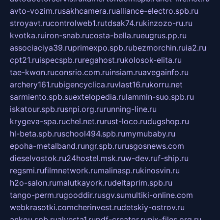
avto-vozim.ru
sakhcamera.ru
alliance-electro.spb.ru
stroyavt.ru
controlweb1.ru
tdsak74.ru
kinzozo-ru.ru
kvotka.ru
iron-snab.ru
costa-bella.ru
eugrus.pp.ru
associaciya39.ru
primexpo.spb.ru
bezmorchin.ru
ia2.ru
cpt21.ru
ispecspb.ru
regahost.ru
kolosok-elita.ru
tae-kwon.ru
consrio.com.ru
insiam.ru
avegainfo.ru
archery161.ru
bigencyclica.ru
vlast16.ru
korru.net
sarmiento.spb.su
extelopedia.ru
lammin-suo.spb.ru
iskatour.spb.ru
snpi.org.ru
running-line.ru
krygeva-spa.ru
chel.net.ru
rust-loco.ru
dugshop.ru
hl-beta.spb.ru
school494.spb.ru
mymubaby.ru
epoha-metalband.ru
ngr.spb.ru
rusgosnews.com
dieselvostok.ru
24hostel.msk.ru
w-dev.ru
f-ship.ru
regsmi.ru
filmnetwork.ru
malinasp.ru
kinosvin.ru
h2o-salon.ru
malutkayork.ru
deltaprim.spb.ru
tango-perm.ru
gooddir.ru
sgv.su
multiki-online.com
webkrasotki.com
cherinvest.ru
detskiy-ostrov.ru
ankou.spb.ru
alvesta1.ru
pdf-creator.ru
nix-files.org.ru