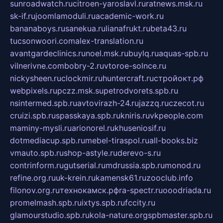
sunroadwatch.ru
citroen-yaroslavl.ru
ratnews.msk.ru
sk-if.ru
joomlamoduli.ru
academic-work.ru
bananaboys.ru
sanekua.ru
lianafrukt.ru
beta43.ru
tucsonwoori.com
alex-translation.ru
avantgardeclinics.ru
noel.msk.ru
buylq.ru
aquas-spb.ru
vilnerivne.com
bobry-2.ru
vtoroe-solnce.ru
nickysheen.ru
clockmir.ru
huntercraft.ru
стройокт.рф
webpixels.ru
pczz.msk.su
petrodvorets.spb.ru
nsintermed.spb.ru
avtovirazh-24.ru
jazzq.ru
czecot.ru
cruizi.spb.ru
spasskaya.spb.ru
kniris.ru
vkpeople.com
maminy-mysli.ru
arionorel.ru
khuseniosif.ru
dotmediacup.spb.ru
mebel-tiraspol.ru
all-books.biz
vmauto.spb.ru
shop-astyle.ru
derevo-s.ru
contrinform.ru
gutserial.ru
mdrussia.spb.ru
monod.ru
refine.org.ru
uk-krein.ru
kamensk61.ru
zooclub.info
filonov.org.ru
технокамск.рф
ra-spectr.ru
ooodriada.ru
promelmash.spb.ru
ixtys.spb.ru
fccity.ru
glamourstudio.spb.ru
kola-nature.org
spbmaster.spb.ru