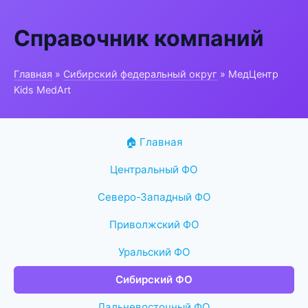
Справочник компаний
Главная
»
Сибирский федеральный округ
» МедЦентр
Kids MedArt
🏠 Главная
Центральный ФО
Северо-Западный ФО
Приволжский ФО
Уральский ФО
Сибирский ФО
Дальневосточный ФО