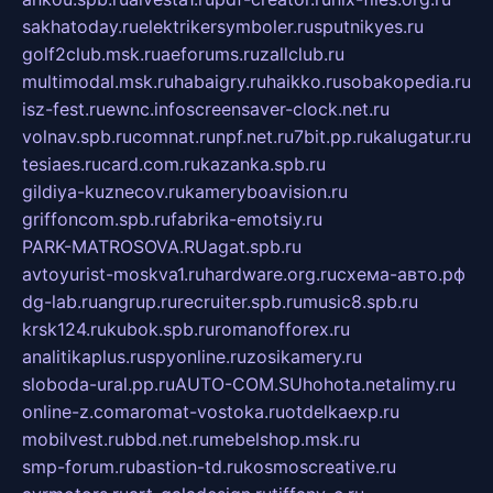
sakhatoday.ru
elektrikersymboler.ru
sputnikyes.ru
golf2club.msk.ru
aeforums.ru
zallclub.ru
multimodal.msk.ru
habaigry.ru
haikko.ru
sobakopedia.ru
isz-fest.ru
ewnc.info
screensaver-clock.net.ru
volnav.spb.ru
comnat.ru
npf.net.ru
7bit.pp.ru
kalugatur.ru
tesiaes.ru
card.com.ru
kazanka.spb.ru
gildiya-kuznecov.ru
kameryboavision.ru
griffoncom.spb.ru
fabrika-emotsiy.ru
PARK-MATROSOVA.RU
agat.spb.ru
avtoyurist-moskva1.ru
hardware.org.ru
схема-авто.рф
dg-lab.ru
angrup.ru
recruiter.spb.ru
music8.spb.ru
krsk124.ru
kubok.spb.ru
romanofforex.ru
analitikaplus.ru
spyonline.ru
zosikamery.ru
sloboda-ural.pp.ru
AUTO-COM.SU
hohota.net
alimy.ru
online-z.com
aromat-vostoka.ru
otdelkaexp.ru
mobilvest.ru
bbd.net.ru
mebelshop.msk.ru
smp-forum.ru
bastion-td.ru
kosmoscreative.ru