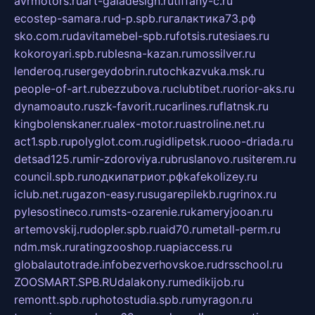
avrmotors.ru
art-galadesign.ru
tiffany-c.ru
ecostep-samara.ru
d-p.spb.ru
галактика73.рф
sko.com.ru
davitamebel-spb.ru
fotsis.ru
tesiaes.ru
kokoroyari.spb.ru
blesna-kazan.ru
mossilver.ru
lenderoq.ru
sergeydobrin.ru
tochkazvuka.msk.ru
people-of-art.ru
bezzubova.ru
clubtibet.ru
orior-aks.ru
dynamoauto.ru
szk-favorit.ru
carlines.ru
flatnsk.ru
kingbolenskaner.ru
alex-motor.ru
astroline.net.ru
act1.spb.ru
polyglot.com.ru
gidlipetsk.ru
ooo-driada.ru
detsad125.ru
mir-zdoroviya.ru
bruslanovo.ru
siterem.ru
council.spb.ru
лодкипатриот.рф
kafekolizey.ru
iclub.net.ru
gazon-easy.ru
sugarepilekb.ru
grinox.ru
pylesostineco.ru
msts-ozarenie.ru
kameryjooan.ru
artemovskij.ru
dopler.spb.ru
aid70.ru
metall-perm.ru
ndm.msk.ru
ratingzooshop.ru
apiaccess.ru
globalautotrade.info
bezverhovskoe.ru
drsschool.ru
ZOOSMART.SPB.RU
dalakony.ru
medikijob.ru
remontt.spb.ru
photostudia.spb.ru
myragon.ru