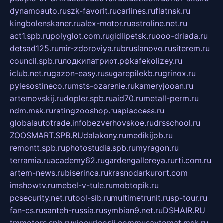
dynamoauto.ru
szk-favorit.ru
carlines.ru
flatnsk.ru
kingbolenskaner.ru
alex-motor.ru
astroline.net.ru
act1.spb.ru
polyglot.com.ru
gidlipetsk.ru
ooo-driada.ru
detsad125.ru
mir-zdoroviya.ru
bruslanovo.ru
siterem.ru
council.spb.ru
лодкипатриот.рф
kafekolizey.ru
iclub.net.ru
gazon-easy.ru
sugarepilekb.ru
grinox.ru
pylesostineco.ru
msts-ozarenie.ru
kameryjooan.ru
artemovskij.ru
dopler.spb.ru
aid70.ru
metall-perm.ru
ndm.msk.ru
ratingzooshop.ru
apiaccess.ru
globalautotrade.info
bezverhovskoe.ru
drsschool.ru
ZOOSMART.SPB.RU
dalakony.ru
medikijob.ru
remontt.spb.ru
photostudia.spb.ru
myragon.ru
terramia.ru
academy62.ru
gardengallereya.ru
rti.com.ru
artem-news.ru
biserinca.ru
krasnodarkurort.com
imshowtv.ru
mebel-v-tule.ru
mobtopik.ru
pcsecurity.net.ru
tool-sib.ru
multimetrunit.ru
sp-tour.ru
fan-cs.ru
santeh-russia.ru
symbian9.net.ru
DSHAIR.RU
tmmotors.spb.ru
xjocuricopii.com
musavtomat.msk.ru