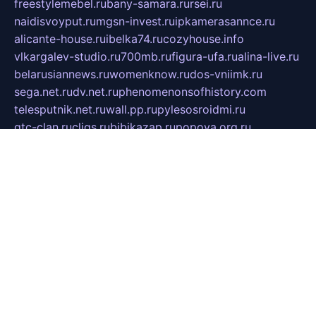
freestylemebel.ru
bany-samara.ru
rsei.ru
naidisvoyput.ru
mgsn-invest.ru
ipkamerasannce.ru
alicante-house.ru
ibelka74.ru
cozyhouse.info
vlkargalev-studio.ru
700mb.ru
figura-ufa.ru
alina-live.ru
belarusiannews.ru
womenknow.ru
dos-vniimk.ru
sega.net.ru
dv.net.ru
phenomenonsofhistory.com
telesputnik.net.ru
wall.pp.ru
pylesosroidmi.ru
gtc-clan.ru
cligs.ru
bibikazap.ru
popova.org.ru
netwhistler.spb.ru
bellvil.ru
bonzon.ru
iss-vladik.ru
defiparis.net.ru
las-gryzas.ru
amku.ru
electednews.spb.ru
feather.org.ru
spar72.ru
tankiigri.ru
dominus.com.ru
ibtree.ru
sanykool.pp.ru
unixlib.org.ru
menatep.spb.ru
gartenterrassen.ru
printeka.ru
skvozilka.com.ru
parkovka-pub.ru
lovemobi.ru
art-ru.ru
emulatorz.com.ru
alucomp.com.ru
tatforum.com.ru
alternativa-profi.ru
dermakler.ru
artsurvey.ru
aredir.ru
khimspas.ru
centr-maxi.ru
2018r.ru
bort-stomer-defort.ru
professional2.ru
gibsons.ru