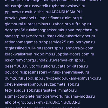
obustrojdom.ru
sovetcik.ru
ybaranovskaya.ru
ppknews.ru
cult-alshei.ru
JAPANRUSSIA.RU
proekciyamebel.ru
imper-finans.ru
rim.org.ru
glamourai.ru
brassminus.ru
zabor-pro.ru
ftn.pp.ru
dorogoe58.ru
laimengpacker.ru
kuzova-zapchasti.ru
sageerp.ru
taxodrom.ru
dsrazvitie.ru
hardcity.net.ru
ratinghomegames.ru
topservice25.ru
gubernyan.ru
gtglasslined.ru
ii4.ru
tssport.spb.ru
andorra24.com
blackwallstreet.ru
oboimos.ru
optim-doors.com.ru
ikuch.ru
nycr.org.ru
npa21.ru
vremya-ch.spb.ru
desert000.ru
ivtorgi.ru
ifiori.ru
catalog-statei.ru
dcv.org.ru
spetsmaster174.ru
ipkameryhiseeu.ru
dum26.ru
ruspol.spb.ru
fr-opendp.ru
kam-solnyshko.ru
cheyenne-arapaho.ru
sevzapmetal.spb.ru
ted-lapidus.spb.ru
parasite-eliminator.ru
sigma-complete.ru
modernworld.ru
dama-moda.ru
eholot-group.ru
sk-nvkz.ru
DRONGOLD.RU