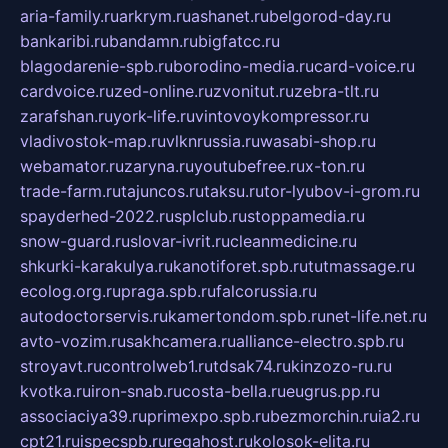
aria-family.ru
arkrym.ru
ashanet.ru
belgorod-day.ru
bankaribi.ru
bandamn.ru
bigfatcc.ru
blagodarenie-spb.ru
borodino-media.ru
card-voice.ru
cardvoice.ru
zed-online.ru
zvonitut.ru
zebra-tlt.ru
zarafshan.ru
york-life.ru
vintovoykompressor.ru
vladivostok-map.ru
vlknrussia.ru
wasabi-shop.ru
webamator.ru
zaryna.ru
youtubefree.ru
x-ton.ru
trade-farm.ru
tajuncos.ru
taksu.ru
tor-lyubov-i-grom.ru
spayderhed-2022.ru
splclub.ru
stoppamedia.ru
snow-guard.ru
slovar-ivrit.ru
cleanmedicine.ru
shkurki-karakulya.ru
kanotiforet.spb.ru
tutmassage.ru
ecolog.org.ru
praga.spb.ru
falcorussia.ru
autodoctorservis.ru
kamertondom.spb.ru
net-life.net.ru
avto-vozim.ru
sakhcamera.ru
alliance-electro.spb.ru
stroyavt.ru
controlweb1.ru
tdsak74.ru
kinzozo-ru.ru
kvotka.ru
iron-snab.ru
costa-bella.ru
eugrus.pp.ru
associaciya39.ru
primexpo.spb.ru
bezmorchin.ru
ia2.ru
cpt21.ru
ispecspb.ru
regahost.ru
kolosok-elita.ru