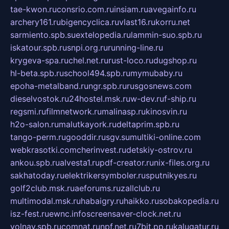
tae-kwon.ru
consrio.com.ru
insiam.ru
avegainfo.ru
archery161.ru
bigencyclica.ru
vlast16.ru
korru.net
sarmiento.spb.su
extelopedia.ru
lammin-suo.spb.ru
iskatour.spb.ru
snpi.org.ru
running-line.ru
krygeva-spa.ru
chel.net.ru
rust-loco.ru
dugshop.ru
hl-beta.spb.ru
school494.spb.ru
mymubaby.ru
epoha-metalband.ru
ngr.spb.ru
rusgosnews.com
dieselvostok.ru
24hostel.msk.ru
w-dev.ru
f-ship.ru
regsmi.ru
filmnetwork.ru
malinasp.ru
kinosvin.ru
h2o-salon.ru
malutkayork.ru
deltaprim.spb.ru
tango-perm.ru
gooddir.ru
sgv.su
multiki-online.com
webkrasotki.com
cherinvest.ru
detskiy-ostrov.ru
ankou.spb.ru
alvesta1.ru
pdf-creator.ru
nix-files.org.ru
sakhatoday.ru
elektrikersymboler.ru
sputnikyes.ru
golf2club.msk.ru
aeforums.ru
zallclub.ru
multimodal.msk.ru
habaigry.ru
haikko.ru
sobakopedia.ru
isz-fest.ru
ewnc.info
screensaver-clock.net.ru
volnav.spb.ru
comnat.ru
npf.net.ru
7bit.pp.ru
kalugatur.ru