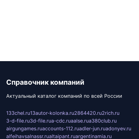
Справочник компаний
Актуальный каталог компаний по всей России
133chel.ru
13autor-kolonka.ru
2864420.ru
2rich.ru
3-d-file.ru
3d-file.ru
a-cdc.ru
aalse.ru
a380club.ru
airgungames.ru
accounts-112.ru
adler-jun.ru
adonyev.ru
alfeihavsalnassr.ru
altaipant.ru
argentinamia.ru