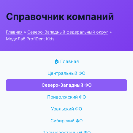
Справочник компаний
Главная
»
Северо-Западный федеральный округ
»
МедиЛаб ProfiDent Kids
🏠 Главная
Центральный ФО
Северо-Западный ФО
Приволжский ФО
Уральский ФО
Сибирский ФО
Дальневосточный ФО