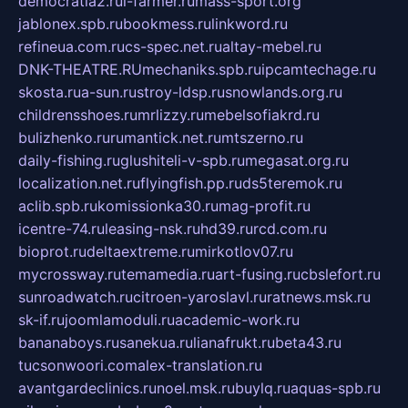
democratia2.ru
i-farmer.ru
mass-sport.org
jablonex.spb.ru
bookmess.ru
linkword.ru
refineua.com.ru
cs-spec.net.ru
altay-mebel.ru
DNK-THEATRE.RU
mechaniks.spb.ru
ipcamtechage.ru
skosta.ru
a-sun.ru
stroy-ldsp.ru
snowlands.org.ru
childrensshoes.ru
mrlizzy.ru
mebelsofiakrd.ru
bulizhenko.ru
rumantick.net.ru
mtszerno.ru
daily-fishing.ru
glushiteli-v-spb.ru
megasat.org.ru
localization.net.ru
flyingfish.pp.ru
ds5teremok.ru
aclib.spb.ru
komissionka30.ru
mag-profit.ru
icentre-74.ru
leasing-nsk.ru
hd39.ru
rcd.com.ru
bioprot.ru
deltaextreme.ru
mirkotlov07.ru
mycrossway.ru
temamedia.ru
art-fusing.ru
cbslefort.ru
sunroadwatch.ru
citroen-yaroslavl.ru
ratnews.msk.ru
sk-if.ru
joomlamoduli.ru
academic-work.ru
bananaboys.ru
sanekua.ru
lianafrukt.ru
beta43.ru
tucsonwoori.com
alex-translation.ru
avantgardeclinics.ru
noel.msk.ru
buylq.ru
aquas-spb.ru