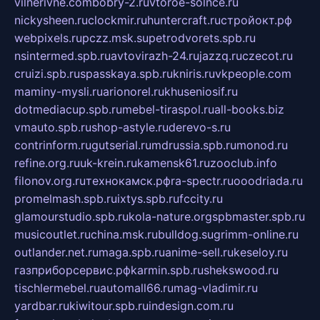
vilnerivne.com
bobry-2.ru
vtoroe-solnce.ru
nickysheen.ru
clockmir.ru
huntercraft.ru
стройокт.рф
webpixels.ru
pczz.msk.su
petrodvorets.spb.ru
nsintermed.spb.ru
avtovirazh-24.ru
jazzq.ru
czecot.ru
cruizi.spb.ru
spasskaya.spb.ru
kniris.ru
vkpeople.com
maminy-mysli.ru
arionorel.ru
khuseniosif.ru
dotmediacup.spb.ru
mebel-tiraspol.ru
all-books.biz
vmauto.spb.ru
shop-astyle.ru
derevo-s.ru
contrinform.ru
gutserial.ru
mdrussia.spb.ru
monod.ru
refine.org.ru
uk-krein.ru
kamensk61.ru
zooclub.info
filonov.org.ru
технокамск.рф
ra-spectr.ru
ooodriada.ru
promelmash.spb.ru
ixtys.spb.ru
fccity.ru
glamourstudio.spb.ru
kola-nature.org
spbmaster.spb.ru
musicoutlet.ru
china.msk.ru
bulldog.su
grimm-online.ru
outlander.net.ru
maga.spb.ru
anime-sell.ru
keseloy.ru
газприборсервис.рф
karmin.spb.ru
shekswood.ru
tischlermebel.ru
automall66.ru
mag-vladimir.ru
yardbar.ru
kiwitour.spb.ru
indesign.com.ru