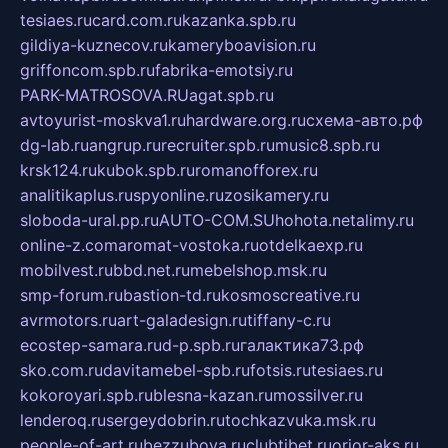
tesiaes.ru
card.com.ru
kazanka.spb.ru
gildiya-kuznecov.ru
kameryboavision.ru
griffoncom.spb.ru
fabrika-emotsiy.ru
PARK-MATROSOVA.RU
agat.spb.ru
avtoyurist-moskva1.ru
hardware.org.ru
схема-авто.рф
dg-lab.ru
angrup.ru
recruiter.spb.ru
music8.spb.ru
krsk124.ru
kubok.spb.ru
romanofforex.ru
analitikaplus.ru
spyonline.ru
zosikamery.ru
sloboda-ural.pp.ru
AUTO-COM.SU
hohota.net
alimy.ru
online-z.com
aromat-vostoka.ru
otdelkaexp.ru
mobilvest.ru
bbd.net.ru
mebelshop.msk.ru
smp-forum.ru
bastion-td.ru
kosmoscreative.ru
avrmotors.ru
art-galadesign.ru
tiffany-c.ru
ecostep-samara.ru
d-p.spb.ru
галактика73.рф
sko.com.ru
davitamebel-spb.ru
fotsis.ru
tesiaes.ru
kokoroyari.spb.ru
blesna-kazan.ru
mossilver.ru
lenderoq.ru
sergeydobrin.ru
tochkazvuka.msk.ru
people-of-art.ru
bezzubova.ru
clubtibet.ru
orior-aks.ru