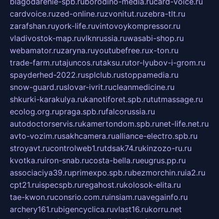
blagodarenie-spb.ru
borodino-media.ru
card-voice.ru
cardvoice.ru
zed-online.ru
zvonitut.ru
zebra-tlt.ru
zarafshan.ru
york-life.ru
vintovoykompressor.ru
vladivostok-map.ru
vlknrussia.ru
wasabi-shop.ru
webamator.ru
zaryna.ru
youtubefree.ru
x-ton.ru
trade-farm.ru
tajuncos.ru
taksu.ru
tor-lyubov-i-grom.ru
spayderhed-2022.ru
splclub.ru
stoppamedia.ru
snow-guard.ru
slovar-ivrit.ru
cleanmedicine.ru
shkurki-karakulya.ru
kanotiforet.spb.ru
tutmassage.ru
ecolog.org.ru
praga.spb.ru
falcorussia.ru
autodoctorservis.ru
kamertondom.spb.ru
net-life.net.ru
avto-vozim.ru
sakhcamera.ru
alliance-electro.spb.ru
stroyavt.ru
controlweb1.ru
tdsak74.ru
kinzozo-ru.ru
kvotka.ru
iron-snab.ru
costa-bella.ru
eugrus.pp.ru
associaciya39.ru
primexpo.spb.ru
bezmorchin.ru
ia2.ru
cpt21.ru
ispecspb.ru
regahost.ru
kolosok-elita.ru
tae-kwon.ru
consrio.com.ru
insiam.ru
avegainfo.ru
archery161.ru
bigencyclica.ru
vlast16.ru
korru.net