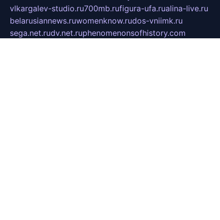
vlkargalev-studio.ru
700mb.ru
figura-ufa.ru
alina-live.ru
belarusiannews.ru
womenknow.ru
dos-vniimk.ru
sega.net.ru
dv.net.ru
phenomenonsofhistory.com
telesputnik.net.ru
wall.pp.ru
pylesosroidmi.ru
gtc-clan.ru
cligs.ru
bibikazap.ru
popova.org.ru
netwhistler.spb.ru
bellvil.ru
bonzon.ru
iss-vladik.ru
defiparis.net.ru
las-gryzas.ru
amku.ru
electednews.spb.ru
feather.org.ru
spar72.ru
tankiigri.ru
dominus.com.ru
ibtree.ru
sanykool.pp.ru
unixlib.org.ru
menatep.spb.ru
gartenterrassen.ru
printeka.ru
skvozilka.com.ru
parkovka-pub.ru
lovemobi.ru
art-ru.ru
emulatorz.com.ru
alucomp.com.ru
tatforum.com.ru
alternativa-profi.ru
dermakler.ru
artsurvey.ru
aredir.ru
khimspas.ru
centr-maxi.ru
2018r.ru
bort-stomer-defort.ru
professional2.ru
gibsons.ru
artselena.ru
art-pilot.ru
ingredient.spb.ru
npfpolimer.spb.ru
argentum.spb.ru
hom-edu.ru
af-num.ru
cashadvanceamericasev.org
trexp.spb.ru