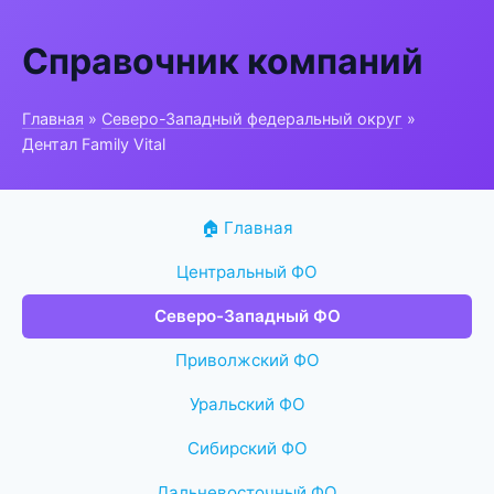
Справочник компаний
Главная
»
Северо-Западный федеральный округ
»
Дентал Family Vital
🏠 Главная
Центральный ФО
Северо-Западный ФО
Приволжский ФО
Уральский ФО
Сибирский ФО
Дальневосточный ФО