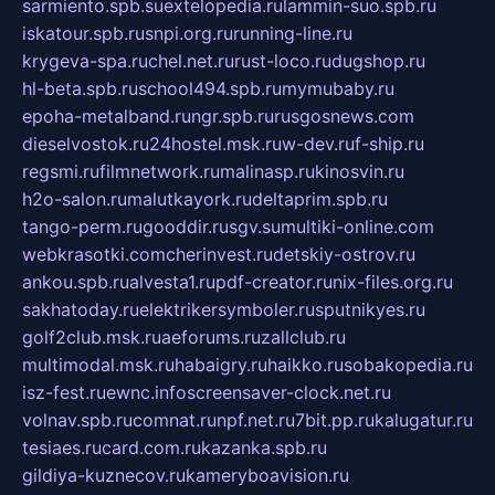
sarmiento.spb.su
extelopedia.ru
lammin-suo.spb.ru
iskatour.spb.ru
snpi.org.ru
running-line.ru
krygeva-spa.ru
chel.net.ru
rust-loco.ru
dugshop.ru
hl-beta.spb.ru
school494.spb.ru
mymubaby.ru
epoha-metalband.ru
ngr.spb.ru
rusgosnews.com
dieselvostok.ru
24hostel.msk.ru
w-dev.ru
f-ship.ru
regsmi.ru
filmnetwork.ru
malinasp.ru
kinosvin.ru
h2o-salon.ru
malutkayork.ru
deltaprim.spb.ru
tango-perm.ru
gooddir.ru
sgv.su
multiki-online.com
webkrasotki.com
cherinvest.ru
detskiy-ostrov.ru
ankou.spb.ru
alvesta1.ru
pdf-creator.ru
nix-files.org.ru
sakhatoday.ru
elektrikersymboler.ru
sputnikyes.ru
golf2club.msk.ru
aeforums.ru
zallclub.ru
multimodal.msk.ru
habaigry.ru
haikko.ru
sobakopedia.ru
isz-fest.ru
ewnc.info
screensaver-clock.net.ru
volnav.spb.ru
comnat.ru
npf.net.ru
7bit.pp.ru
kalugatur.ru
tesiaes.ru
card.com.ru
kazanka.spb.ru
gildiya-kuznecov.ru
kameryboavision.ru