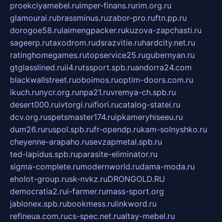
proekciyamebel.ru
imper-finans.ru
rim.org.ru
glamourai.ru
brassminus.ru
zabor-pro.ru
ftn.pp.ru
dorogoe58.ru
laimengpacker.ru
kuzova-zapchasti.ru
sageerp.ru
taxodrom.ru
dsrazvitie.ru
hardcity.net.ru
ratinghomegames.ru
topservice25.ru
gubernyan.ru
gtglasslined.ru
ii4.ru
tssport.spb.ru
andorra24.com
blackwallstreet.ru
oboimos.ru
optim-doors.com.ru
ikuch.ru
nycr.org.ru
npa21.ru
vremya-ch.spb.ru
desert000.ru
ivtorgi.ru
ifiori.ru
catalog-statei.ru
dcv.org.ru
spetsmaster174.ru
ipkameryhiseeu.ru
dum26.ru
ruspol.spb.ru
fr-opendp.ru
kam-solnyshko.ru
cheyenne-arapaho.ru
sevzapmetal.spb.ru
ted-lapidus.spb.ru
parasite-eliminator.ru
sigma-complete.ru
modernworld.ru
dama-moda.ru
eholot-group.ru
sk-nvkz.ru
DRONGOLD.RU
democratia2.ru
i-farmer.ru
mass-sport.org
jablonex.spb.ru
bookmess.ru
linkword.ru
refineua.com.ru
cs-spec.net.ru
altay-mebel.ru