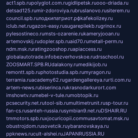
act1.spb.ru
polyglot.com.ru
gidlipetsk.ru
ooo-driada.ru
detsad125.ru
mir-zdoroviya.ru
bruslanovo.ru
siterem.ru
council.spb.ru
лодкипатриот.рф
kafekolizey.ru
iclub.net.ru
gazon-easy.ru
sugarepilekb.ru
grinox.ru
pylesostineco.ru
msts-ozarenie.ru
kameryjooan.ru
artemovskij.ru
dopler.spb.ru
aid70.ru
metall-perm.ru
ndm.msk.ru
ratingzooshop.ru
apiaccess.ru
globalautotrade.info
bezverhovskoe.ru
drsschool.ru
ZOOSMART.SPB.RU
dalakony.ru
medikijob.ru
remontt.spb.ru
photostudia.spb.ru
myragon.ru
terramia.ru
academy62.ru
gardengallereya.ru
rti.com.ru
artem-news.ru
biserinca.ru
krasnodarkurort.com
imshowtv.ru
mebel-v-tule.ru
mobtopik.ru
pcsecurity.net.ru
tool-sib.ru
multimetrunit.ru
sp-tour.ru
fan-cs.ru
santeh-russia.ru
symbian9.net.ru
DSHAIR.RU
tmmotors.spb.ru
xjocuricopii.com
musavtomat.msk.ru
obustrojdom.ru
sovetcik.ru
ybaranovskaya.ru
ppknews.ru
cult-alshei.ru
JAPANRUSSIA.RU