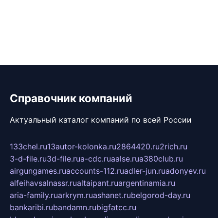
Справочник компаний
Актуальный каталог компаний по всей России
133chel.ru
13autor-kolonka.ru
2864420.ru
2rich.ru
3-d-file.ru
3d-file.ru
a-cdc.ru
aalse.ru
a380club.ru
airgungames.ru
accounts-112.ru
adler-jun.ru
adonyev.ru
alfeihavsalnassr.ru
altaipant.ru
argentinamia.ru
aria-family.ru
arkrym.ru
ashanet.ru
belgorod-day.ru
bankaribi.ru
bandamn.ru
bigfatcc.ru