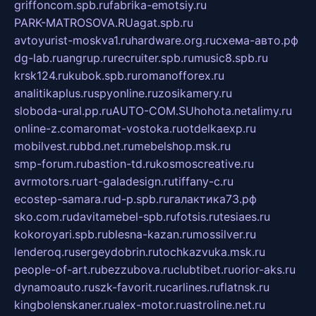
griffoncom.spb.ru
fabrika-emotsiy.ru
PARK-MATROSOVA.RU
agat.spb.ru
avtoyurist-moskva1.ru
hardware.org.ru
схема-авто.рф
dg-lab.ru
angrup.ru
recruiter.spb.ru
music8.spb.ru
krsk124.ru
kubok.spb.ru
romanofforex.ru
analitikaplus.ru
spyonline.ru
zosikamery.ru
sloboda-ural.pp.ru
AUTO-COM.SU
hohota.net
alimy.ru
online-z.com
aromat-vostoka.ru
otdelkaexp.ru
mobilvest.ru
bbd.net.ru
mebelshop.msk.ru
smp-forum.ru
bastion-td.ru
kosmoscreative.ru
avrmotors.ru
art-galadesign.ru
tiffany-c.ru
ecostep-samara.ru
d-p.spb.ru
галактика73.рф
sko.com.ru
davitamebel-spb.ru
fotsis.ru
tesiaes.ru
kokoroyari.spb.ru
blesna-kazan.ru
mossilver.ru
lenderoq.ru
sergeydobrin.ru
tochkazvuka.msk.ru
people-of-art.ru
bezzubova.ru
clubtibet.ru
orior-aks.ru
dynamoauto.ru
szk-favorit.ru
carlines.ru
flatnsk.ru
kingbolenskaner.ru
alex-motor.ru
astroline.net.ru