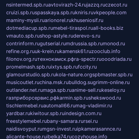
nsintermed.spb.ru
avtovirazh-24.ru
jazzq.ru
czecot.ru
cruizi.spb.ru
spasskaya.spb.ru
kniris.ru
vkpeople.com
maminy-mysli.ru
arionorel.ru
khuseniosif.ru
dotmediacup.spb.ru
mebel-tiraspol.ru
all-books.biz
vmauto.spb.ru
shop-astyle.ru
derevo-s.ru
contrinform.ru
gutserial.ru
mdrussia.spb.ru
monod.ru
refine.org.ru
uk-krein.ru
kamensk61.ru
zooclub.info
filonov.org.ru
технокамск.рф
ra-spectr.ru
ooodriada.ru
promelmash.spb.ru
ixtys.spb.ru
fccity.ru
glamourstudio.spb.ru
kola-nature.org
spbmaster.spb.ru
musicoutlet.ru
china.msk.ru
bulldog.su
grimm-online.ru
outlander.net.ru
maga.spb.ru
anime-sell.ru
keseloy.ru
газприборсервис.рф
karmin.spb.ru
shekswood.ru
tischlermebel.ru
automall66.ru
mag-vladimir.ru
yardbar.ru
kiwitour.spb.ru
indesign.com.ru
freestylemebel.ru
bany-samara.ru
rsei.ru
naidisvoyput.ru
mgsn-invest.ru
ipkamerasannce.ru
alicante-house.ru
ibelka74.ru
cozyhouse.info