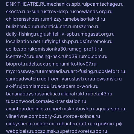
DNK-THEATRE.RU
mechaniks.spb.ru
ipcamtechage.ru
skosta.ru
a-sun.ru
stroy-ldsp.ru
snowlands.org.ru
childrensshoes.ru
mrlizzy.ru
mebelsofiakrd.ru
bulizhenko.ru
rumantick.net.ru
mtszerno.ru
daily-fishing.ru
glushiteli-v-spb.ru
megasat.org.ru
localization.net.ru
flyingfish.pp.ru
ds5teremok.ru
aclib.spb.ru
komissionka30.ru
mag-profit.ru
icentre-74.ru
leasing-nsk.ru
hd39.ru
rcd.com.ru
bioprot.ru
deltaextreme.ru
mirkotlov07.ru
mycrossway.ru
temamedia.ru
art-fusing.ru
cbslefort.ru
sunroadwatch.ru
citroen-yaroslavl.ru
ratnews.msk.ru
sk-if.ru
joomlamoduli.ru
academic-work.ru
bananaboys.ru
sanekua.ru
lianafrukt.ru
beta43.ru
tucsonwoori.com
alex-translation.ru
avantgardeclinics.ru
noel.msk.ru
buylq.ru
aquas-spb.ru
vilnerivne.com
bobry-2.ru
vtoroe-solnce.ru
nickysheen.ru
clockmir.ru
huntercraft.ru
стройокт.рф
webpixels.ru
pczz.msk.su
petrodvorets.spb.ru