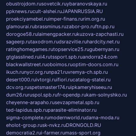
obustrojdom.ru
sovetcik.ru
ybaranovskaya.ru
ppknews.ru
cult-alshei.ru
JAPANRUSSIA.RU
proekciyamebel.ru
imper-finans.ru
rim.org.ru
glamourai.ru
brassminus.ru
zabor-pro.ru
ftn.pp.ru
dorogoe58.ru
laimengpacker.ru
kuzova-zapchasti.ru
sageerp.ru
taxodrom.ru
dsrazvitie.ru
hardcity.net.ru
ratinghomegames.ru
topservice25.ru
gubernyan.ru
gtglasslined.ru
ii4.ru
tssport.spb.ru
andorra24.com
blackwallstreet.ru
oboimos.ru
optim-doors.com.ru
ikuch.ru
nycr.org.ru
npa21.ru
vremya-ch.spb.ru
desert000.ru
ivtorgi.ru
ifiori.ru
catalog-statei.ru
dcv.org.ru
spetsmaster174.ru
ipkameryhiseeu.ru
dum26.ru
ruspol.spb.ru
fr-opendp.ru
kam-solnyshko.ru
cheyenne-arapaho.ru
sevzapmetal.spb.ru
ted-lapidus.spb.ru
parasite-eliminator.ru
sigma-complete.ru
modernworld.ru
dama-moda.ru
eholot-group.ru
sk-nvkz.ru
DRONGOLD.RU
democratia2.ru
i-farmer.ru
mass-sport.org