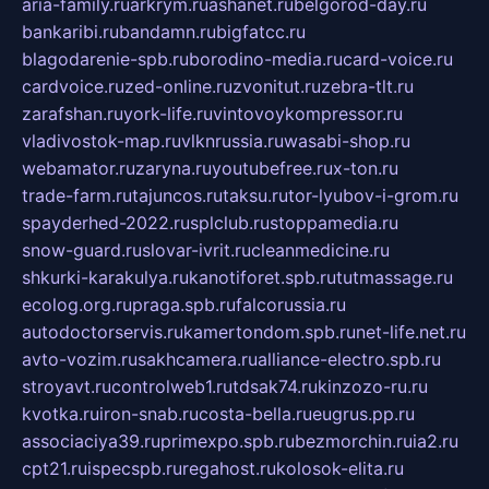
aria-family.ru
arkrym.ru
ashanet.ru
belgorod-day.ru
bankaribi.ru
bandamn.ru
bigfatcc.ru
blagodarenie-spb.ru
borodino-media.ru
card-voice.ru
cardvoice.ru
zed-online.ru
zvonitut.ru
zebra-tlt.ru
zarafshan.ru
york-life.ru
vintovoykompressor.ru
vladivostok-map.ru
vlknrussia.ru
wasabi-shop.ru
webamator.ru
zaryna.ru
youtubefree.ru
x-ton.ru
trade-farm.ru
tajuncos.ru
taksu.ru
tor-lyubov-i-grom.ru
spayderhed-2022.ru
splclub.ru
stoppamedia.ru
snow-guard.ru
slovar-ivrit.ru
cleanmedicine.ru
shkurki-karakulya.ru
kanotiforet.spb.ru
tutmassage.ru
ecolog.org.ru
praga.spb.ru
falcorussia.ru
autodoctorservis.ru
kamertondom.spb.ru
net-life.net.ru
avto-vozim.ru
sakhcamera.ru
alliance-electro.spb.ru
stroyavt.ru
controlweb1.ru
tdsak74.ru
kinzozo-ru.ru
kvotka.ru
iron-snab.ru
costa-bella.ru
eugrus.pp.ru
associaciya39.ru
primexpo.spb.ru
bezmorchin.ru
ia2.ru
cpt21.ru
ispecspb.ru
regahost.ru
kolosok-elita.ru