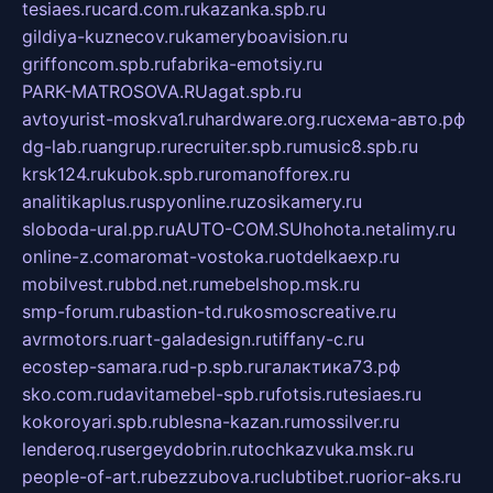
tesiaes.ru
card.com.ru
kazanka.spb.ru
gildiya-kuznecov.ru
kameryboavision.ru
griffoncom.spb.ru
fabrika-emotsiy.ru
PARK-MATROSOVA.RU
agat.spb.ru
avtoyurist-moskva1.ru
hardware.org.ru
схема-авто.рф
dg-lab.ru
angrup.ru
recruiter.spb.ru
music8.spb.ru
krsk124.ru
kubok.spb.ru
romanofforex.ru
analitikaplus.ru
spyonline.ru
zosikamery.ru
sloboda-ural.pp.ru
AUTO-COM.SU
hohota.net
alimy.ru
online-z.com
aromat-vostoka.ru
otdelkaexp.ru
mobilvest.ru
bbd.net.ru
mebelshop.msk.ru
smp-forum.ru
bastion-td.ru
kosmoscreative.ru
avrmotors.ru
art-galadesign.ru
tiffany-c.ru
ecostep-samara.ru
d-p.spb.ru
галактика73.рф
sko.com.ru
davitamebel-spb.ru
fotsis.ru
tesiaes.ru
kokoroyari.spb.ru
blesna-kazan.ru
mossilver.ru
lenderoq.ru
sergeydobrin.ru
tochkazvuka.msk.ru
people-of-art.ru
bezzubova.ru
clubtibet.ru
orior-aks.ru