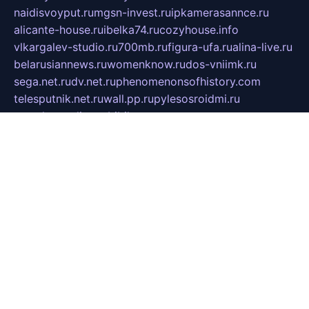
naidisvoyput.ru
mgsn-invest.ru
ipkamerasannce.ru
alicante-house.ru
ibelka74.ru
cozyhouse.info
vlkargalev-studio.ru
700mb.ru
figura-ufa.ru
alina-live.ru
belarusiannews.ru
womenknow.ru
dos-vniimk.ru
sega.net.ru
dv.net.ru
phenomenonsofhistory.com
telesputnik.net.ru
wall.pp.ru
pylesosroidmi.ru
gtc-clan.ru
cligs.ru
bibikazap.ru
popova.org.ru
netwhistler.spb.ru
bellvil.ru
bonzon.ru
iss-vladik.ru
defiparis.net.ru
las-gryzas.ru
amku.ru
electednews.spb.ru
feather.org.ru
spar72.ru
tankiigri.ru
dominus.com.ru
ibtree.ru
sanykool.pp.ru
unixlib.org.ru
menatep.spb.ru
gartenterrassen.ru
printeka.ru
skvozilka.com.ru
parkovka-pub.ru
lovemobi.ru
art-ru.ru
emulatorz.com.ru
alucomp.com.ru
tatforum.com.ru
alternativa-profi.ru
dermakler.ru
artsurvey.ru
aredir.ru
khimspas.ru
centr-maxi.ru
2018r.ru
bort-stomer-defort.ru
professional2.ru
gibsons.ru
artselena.ru
art-pilot.ru
ingredient.spb.ru