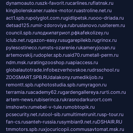
dynamoauto.ru
szk-favorit.ru
carlines.ru
flatnsk.ru
kingbolenskaner.ru
alex-motor.ru
astroline.net.ru
act1.spb.ru
polyglot.com.ru
gidlipetsk.ru
ooo-driada.ru
detsad125.ru
mir-zdoroviya.ru
bruslanovo.ru
siterem.ru
council.spb.ru
лодкипатриот.рф
kafekolizey.ru
iclub.net.ru
gazon-easy.ru
sugarepilekb.ru
grinox.ru
pylesostineco.ru
msts-ozarenie.ru
kameryjooan.ru
artemovskij.ru
dopler.spb.ru
aid70.ru
metall-perm.ru
ndm.msk.ru
ratingzooshop.ru
apiaccess.ru
globalautotrade.info
bezverhovskoe.ru
drsschool.ru
ZOOSMART.SPB.RU
dalakony.ru
medikijob.ru
remontt.spb.ru
photostudia.spb.ru
myragon.ru
terramia.ru
academy62.ru
gardengallereya.ru
rti.com.ru
artem-news.ru
biserinca.ru
krasnodarkurort.com
imshowtv.ru
mebel-v-tule.ru
mobtopik.ru
pcsecurity.net.ru
tool-sib.ru
multimetrunit.ru
sp-tour.ru
fan-cs.ru
santeh-russia.ru
symbian9.net.ru
DSHAIR.RU
tmmotors.spb.ru
xjocuricopii.com
musavtomat.msk.ru