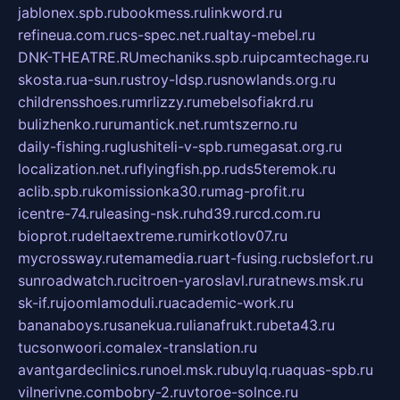
jablonex.spb.ru
bookmess.ru
linkword.ru
refineua.com.ru
cs-spec.net.ru
altay-mebel.ru
DNK-THEATRE.RU
mechaniks.spb.ru
ipcamtechage.ru
skosta.ru
a-sun.ru
stroy-ldsp.ru
snowlands.org.ru
childrensshoes.ru
mrlizzy.ru
mebelsofiakrd.ru
bulizhenko.ru
rumantick.net.ru
mtszerno.ru
daily-fishing.ru
glushiteli-v-spb.ru
megasat.org.ru
localization.net.ru
flyingfish.pp.ru
ds5teremok.ru
aclib.spb.ru
komissionka30.ru
mag-profit.ru
icentre-74.ru
leasing-nsk.ru
hd39.ru
rcd.com.ru
bioprot.ru
deltaextreme.ru
mirkotlov07.ru
mycrossway.ru
temamedia.ru
art-fusing.ru
cbslefort.ru
sunroadwatch.ru
citroen-yaroslavl.ru
ratnews.msk.ru
sk-if.ru
joomlamoduli.ru
academic-work.ru
bananaboys.ru
sanekua.ru
lianafrukt.ru
beta43.ru
tucsonwoori.com
alex-translation.ru
avantgardeclinics.ru
noel.msk.ru
buylq.ru
aquas-spb.ru
vilnerivne.com
bobry-2.ru
vtoroe-solnce.ru