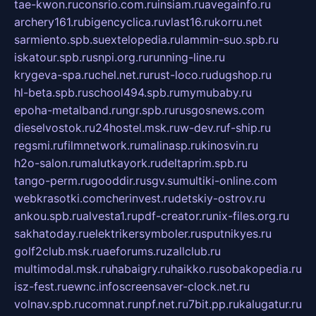
tae-kwon.ru
consrio.com.ru
insiam.ru
avegainfo.ru
archery161.ru
bigencyclica.ru
vlast16.ru
korru.net
sarmiento.spb.su
extelopedia.ru
lammin-suo.spb.ru
iskatour.spb.ru
snpi.org.ru
running-line.ru
krygeva-spa.ru
chel.net.ru
rust-loco.ru
dugshop.ru
hl-beta.spb.ru
school494.spb.ru
mymubaby.ru
epoha-metalband.ru
ngr.spb.ru
rusgosnews.com
dieselvostok.ru
24hostel.msk.ru
w-dev.ru
f-ship.ru
regsmi.ru
filmnetwork.ru
malinasp.ru
kinosvin.ru
h2o-salon.ru
malutkayork.ru
deltaprim.spb.ru
tango-perm.ru
gooddir.ru
sgv.su
multiki-online.com
webkrasotki.com
cherinvest.ru
detskiy-ostrov.ru
ankou.spb.ru
alvesta1.ru
pdf-creator.ru
nix-files.org.ru
sakhatoday.ru
elektrikersymboler.ru
sputnikyes.ru
golf2club.msk.ru
aeforums.ru
zallclub.ru
multimodal.msk.ru
habaigry.ru
haikko.ru
sobakopedia.ru
isz-fest.ru
ewnc.info
screensaver-clock.net.ru
volnav.spb.ru
comnat.ru
npf.net.ru
7bit.pp.ru
kalugatur.ru