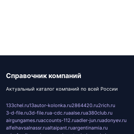
Справочник компаний
Актуальный каталог компаний по всей России
133chel.ru
13autor-kolonka.ru
2864420.ru
2rich.ru
3-d-file.ru
3d-file.ru
a-cdc.ru
aalse.ru
a380club.ru
airgungames.ru
accounts-112.ru
adler-jun.ru
adonyev.ru
alfeihavsalnassr.ru
altaipant.ru
argentinamia.ru