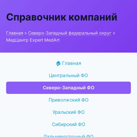
Справочник компаний
Главная
»
Северо-Западный федеральный округ
»
МедЦентр Expert MedArt
🏠 Главная
Центральный ФО
Северо-Западный ФО
Приволжский ФО
Уральский ФО
Сибирский ФО
Дальневосточный ФО