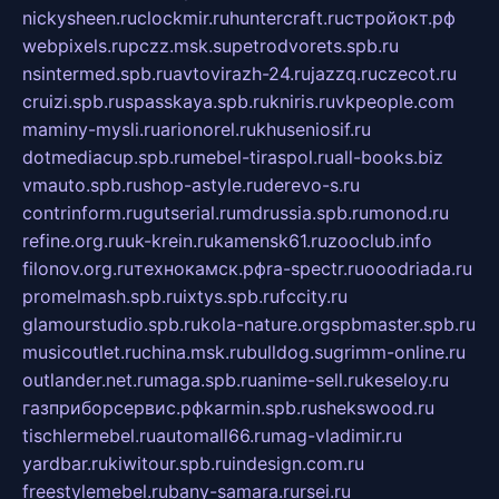
nickysheen.ru
clockmir.ru
huntercraft.ru
стройокт.рф
webpixels.ru
pczz.msk.su
petrodvorets.spb.ru
nsintermed.spb.ru
avtovirazh-24.ru
jazzq.ru
czecot.ru
cruizi.spb.ru
spasskaya.spb.ru
kniris.ru
vkpeople.com
maminy-mysli.ru
arionorel.ru
khuseniosif.ru
dotmediacup.spb.ru
mebel-tiraspol.ru
all-books.biz
vmauto.spb.ru
shop-astyle.ru
derevo-s.ru
contrinform.ru
gutserial.ru
mdrussia.spb.ru
monod.ru
refine.org.ru
uk-krein.ru
kamensk61.ru
zooclub.info
filonov.org.ru
технокамск.рф
ra-spectr.ru
ooodriada.ru
promelmash.spb.ru
ixtys.spb.ru
fccity.ru
glamourstudio.spb.ru
kola-nature.org
spbmaster.spb.ru
musicoutlet.ru
china.msk.ru
bulldog.su
grimm-online.ru
outlander.net.ru
maga.spb.ru
anime-sell.ru
keseloy.ru
газприборсервис.рф
karmin.spb.ru
shekswood.ru
tischlermebel.ru
automall66.ru
mag-vladimir.ru
yardbar.ru
kiwitour.spb.ru
indesign.com.ru
freestylemebel.ru
bany-samara.ru
rsei.ru