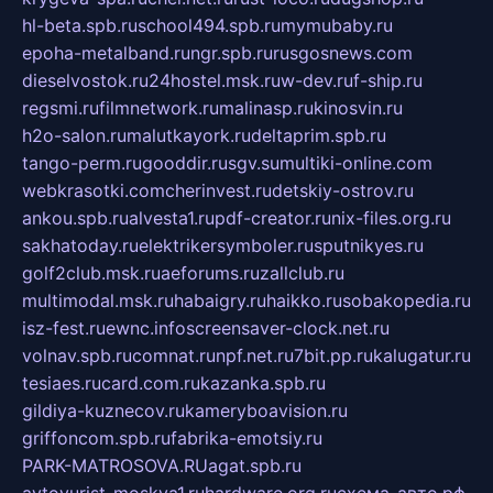
hl-beta.spb.ru
school494.spb.ru
mymubaby.ru
epoha-metalband.ru
ngr.spb.ru
rusgosnews.com
dieselvostok.ru
24hostel.msk.ru
w-dev.ru
f-ship.ru
regsmi.ru
filmnetwork.ru
malinasp.ru
kinosvin.ru
h2o-salon.ru
malutkayork.ru
deltaprim.spb.ru
tango-perm.ru
gooddir.ru
sgv.su
multiki-online.com
webkrasotki.com
cherinvest.ru
detskiy-ostrov.ru
ankou.spb.ru
alvesta1.ru
pdf-creator.ru
nix-files.org.ru
sakhatoday.ru
elektrikersymboler.ru
sputnikyes.ru
golf2club.msk.ru
aeforums.ru
zallclub.ru
multimodal.msk.ru
habaigry.ru
haikko.ru
sobakopedia.ru
isz-fest.ru
ewnc.info
screensaver-clock.net.ru
volnav.spb.ru
comnat.ru
npf.net.ru
7bit.pp.ru
kalugatur.ru
tesiaes.ru
card.com.ru
kazanka.spb.ru
gildiya-kuznecov.ru
kameryboavision.ru
griffoncom.spb.ru
fabrika-emotsiy.ru
PARK-MATROSOVA.RU
agat.spb.ru
avtoyurist-moskva1.ru
hardware.org.ru
схема-авто.рф