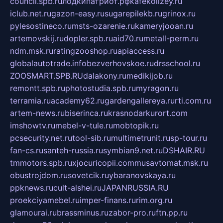
council.spb.ru
лодкипатриот.рф
kafekolizey.ru
iclub.net.ru
gazon-easy.ru
sugarepilekb.ru
grinox.ru
pylesostineco.ru
msts-ozarenie.ru
kameryjooan.ru
artemovskij.ru
dopler.spb.ru
aid70.ru
metall-perm.ru
ndm.msk.ru
ratingzooshop.ru
apiaccess.ru
globalautotrade.info
bezverhovskoe.ru
drsschool.ru
ZOOSMART.SPB.RU
dalakony.ru
medikijob.ru
remontt.spb.ru
photostudia.spb.ru
myragon.ru
terramia.ru
academy62.ru
gardengallereya.ru
rti.com.ru
artem-news.ru
biserinca.ru
krasnodarkurort.com
imshowtv.ru
mebel-v-tule.ru
mobtopik.ru
pcsecurity.net.ru
tool-sib.ru
multimetrunit.ru
sp-tour.ru
fan-cs.ru
santeh-russia.ru
symbian9.net.ru
DSHAIR.RU
tmmotors.spb.ru
xjocuricopii.com
musavtomat.msk.ru
obustrojdom.ru
sovetcik.ru
ybaranovskaya.ru
ppknews.ru
cult-alshei.ru
JAPANRUSSIA.RU
proekciyamebel.ru
imper-finans.ru
rim.org.ru
glamourai.ru
brassminus.ru
zabor-pro.ru
ftn.pp.ru