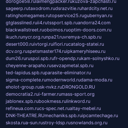
dorogoe58.ru
laimengpacker.ru
kuzova-zapchasti.ru
sageerp.ru
taxodrom.ru
dsrazvitie.ru
hardcity.net.ru
ratinghomegames.ru
topservice25.ru
gubernyan.ru
gtglasslined.ru
ii4.ru
tssport.spb.ru
andorra24.com
blackwallstreet.ru
oboimos.ru
optim-doors.com.ru
ikuch.ru
nycr.org.ru
npa21.ru
vremya-ch.spb.ru
desert000.ru
ivtorgi.ru
ifiori.ru
catalog-statei.ru
dcv.org.ru
spetsmaster174.ru
ipkameryhiseeu.ru
dum26.ru
ruspol.spb.ru
fr-opendp.ru
kam-solnyshko.ru
cheyenne-arapaho.ru
sevzapmetal.spb.ru
ted-lapidus.spb.ru
parasite-eliminator.ru
sigma-complete.ru
modernworld.ru
dama-moda.ru
eholot-group.ru
sk-nvkz.ru
DRONGOLD.RU
democratia2.ru
i-farmer.ru
mass-sport.org
jablonex.spb.ru
bookmess.ru
linkword.ru
refineua.com.ru
cs-spec.net.ru
altay-mebel.ru
DNK-THEATRE.RU
mechaniks.spb.ru
ipcamtechage.ru
skosta.ru
a-sun.ru
stroy-ldsp.ru
snowlands.org.ru