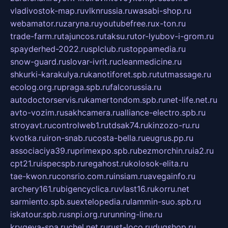
vladivostok-map.ru
vlknrussia.ru
wasabi-shop.ru
webamator.ru
zaryna.ru
youtubefree.ru
x-ton.ru
trade-farm.ru
tajuncos.ru
taksu.ru
tor-lyubov-i-grom.ru
spayderhed-2022.ru
splclub.ru
stoppamedia.ru
snow-guard.ru
slovar-ivrit.ru
cleanmedicine.ru
shkurki-karakulya.ru
kanotiforet.spb.ru
tutmassage.ru
ecolog.org.ru
praga.spb.ru
falcorussia.ru
autodoctorservis.ru
kamertondom.spb.ru
net-life.net.ru
avto-vozim.ru
sakhcamera.ru
alliance-electro.spb.ru
stroyavt.ru
controlweb1.ru
tdsak74.ru
kinzozo-ru.ru
kvotka.ru
iron-snab.ru
costa-bella.ru
eugrus.pp.ru
associaciya39.ru
primexpo.spb.ru
bezmorchin.ru
ia2.ru
cpt21.ru
ispecspb.ru
regahost.ru
kolosok-elita.ru
tae-kwon.ru
consrio.com.ru
insiam.ru
avegainfo.ru
archery161.ru
bigencyclica.ru
vlast16.ru
korru.net
sarmiento.spb.su
extelopedia.ru
lammin-suo.spb.ru
iskatour.spb.ru
snpi.org.ru
running-line.ru
krygeva-spa.ru
chel.net.ru
rust-loco.ru
dugshop.ru