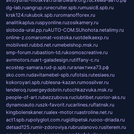
dg-lab.ru
angrup.ru
recruiter.spb.ru
music8.spb.ru
krsk124.ru
kubok.spb.ru
romanofforex.ru
analitikaplus.ru
spyonline.ru
zosikamery.ru
sloboda-ural.pp.ru
AUTO-COM.SU
hohota.net
alimy.ru
online-z.com
aromat-vostoka.ru
otdelkaexp.ru
mobilvest.ru
bbd.net.ru
mebelshop.msk.ru
smp-forum.ru
bastion-td.ru
kosmoscreative.ru
avrmotors.ru
art-galadesign.ru
tiffany-c.ru
ecostep-samara.ru
d-p.spb.ru
галактика73.рф
sko.com.ru
davitamebel-spb.ru
fotsis.ru
tesiaes.ru
kokoroyari.spb.ru
blesna-kazan.ru
mossilver.ru
lenderoq.ru
sergeydobrin.ru
tochkazvuka.msk.ru
people-of-art.ru
bezzubova.ru
clubtibet.ru
orior-aks.ru
dynamoauto.ru
szk-favorit.ru
carlines.ru
flatnsk.ru
kingbolenskaner.ru
alex-motor.ru
astroline.net.ru
act1.spb.ru
polyglot.com.ru
gidlipetsk.ru
ooo-driada.ru
detsad125.ru
mir-zdoroviya.ru
bruslanovo.ru
siterem.ru