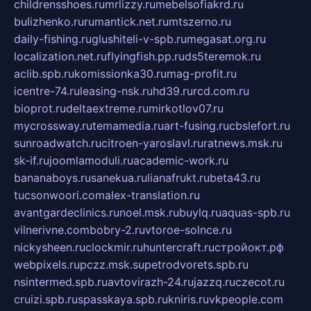
childrensshoes.ru
mrlizzy.ru
mebelsofiakrd.ru
bulizhenko.ru
rumantick.net.ru
mtszerno.ru
daily-fishing.ru
glushiteli-v-spb.ru
megasat.org.ru
localization.net.ru
flyingfish.pp.ru
ds5teremok.ru
aclib.spb.ru
komissionka30.ru
mag-profit.ru
icentre-74.ru
leasing-nsk.ru
hd39.ru
rcd.com.ru
bioprot.ru
deltaextreme.ru
mirkotlov07.ru
mycrossway.ru
temamedia.ru
art-fusing.ru
cbslefort.ru
sunroadwatch.ru
citroen-yaroslavl.ru
ratnews.msk.ru
sk-if.ru
joomlamoduli.ru
academic-work.ru
bananaboys.ru
sanekua.ru
lianafrukt.ru
beta43.ru
tucsonwoori.com
alex-translation.ru
avantgardeclinics.ru
noel.msk.ru
buylq.ru
aquas-spb.ru
vilnerivne.com
bobry-2.ru
vtoroe-solnce.ru
nickysheen.ru
clockmir.ru
huntercraft.ru
стройокт.рф
webpixels.ru
pczz.msk.su
petrodvorets.spb.ru
nsintermed.spb.ru
avtovirazh-24.ru
jazzq.ru
czecot.ru
cruizi.spb.ru
spasskaya.spb.ru
kniris.ru
vkpeople.com