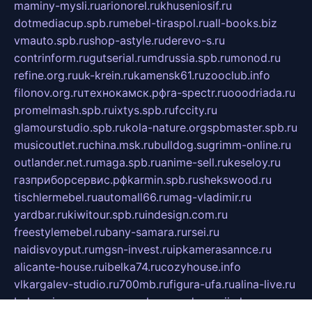
maminy-mysli.ru
arionorel.ru
khuseniosif.ru
dotmediacup.spb.ru
mebel-tiraspol.ru
all-books.biz
vmauto.spb.ru
shop-astyle.ru
derevo-s.ru
contrinform.ru
gutserial.ru
mdrussia.spb.ru
monod.ru
refine.org.ru
uk-krein.ru
kamensk61.ru
zooclub.info
filonov.org.ru
технокамск.рф
ra-spectr.ru
ooodriada.ru
promelmash.spb.ru
ixtys.spb.ru
fccity.ru
glamourstudio.spb.ru
kola-nature.org
spbmaster.spb.ru
musicoutlet.ru
china.msk.ru
bulldog.su
grimm-online.ru
outlander.net.ru
maga.spb.ru
anime-sell.ru
keseloy.ru
газприборсервис.рф
karmin.spb.ru
shekswood.ru
tischlermebel.ru
automall66.ru
mag-vladimir.ru
yardbar.ru
kiwitour.spb.ru
indesign.com.ru
freestylemebel.ru
bany-samara.ru
rsei.ru
naidisvoyput.ru
mgsn-invest.ru
ipkamerasannce.ru
alicante-house.ru
ibelka74.ru
cozyhouse.info
vlkargalev-studio.ru
700mb.ru
figura-ufa.ru
alina-live.ru
belarusiannews.ru
womenknow.ru
dos-vniimk.ru