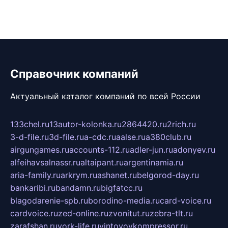
Справочник компаний
Актуальный каталог компаний по всей России
133chel.ru
13autor-kolonka.ru
2864420.ru
2rich.ru
3-d-file.ru
3d-file.ru
a-cdc.ru
aalse.ru
a380club.ru
airgungames.ru
accounts-112.ru
adler-jun.ru
adonyev.ru
alfeihavsalnassr.ru
altaipant.ru
argentinamia.ru
aria-family.ru
arkrym.ru
ashanet.ru
belgorod-day.ru
bankaribi.ru
bandamn.ru
bigfatcc.ru
blagodarenie-spb.ru
borodino-media.ru
card-voice.ru
cardvoice.ru
zed-online.ru
zvonitut.ru
zebra-tlt.ru
zarafshan.ru
york-life.ru
vintovoykompressor.ru