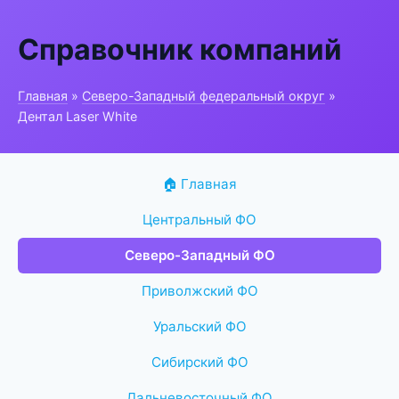
Справочник компаний
Главная
»
Северо-Западный федеральный округ
»
Дентал Laser White
🏠 Главная
Центральный ФО
Северо-Западный ФО
Приволжский ФО
Уральский ФО
Сибирский ФО
Дальневосточный ФО