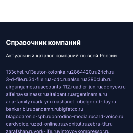
Справочник компаний
Актуальный каталог компаний по всей России
133chel.ru
13autor-kolonka.ru
2864420.ru
2rich.ru
3-d-file.ru
3d-file.ru
a-cdc.ru
aalse.ru
a380club.ru
airgungames.ru
accounts-112.ru
adler-jun.ru
adonyev.ru
alfeihavsalnassr.ru
altaipant.ru
argentinamia.ru
aria-family.ru
arkrym.ru
ashanet.ru
belgorod-day.ru
bankaribi.ru
bandamn.ru
bigfatcc.ru
blagodarenie-spb.ru
borodino-media.ru
card-voice.ru
cardvoice.ru
zed-online.ru
zvonitut.ru
zebra-tlt.ru
zarafshan.ru
york-life.ru
vintovoykompressor.ru