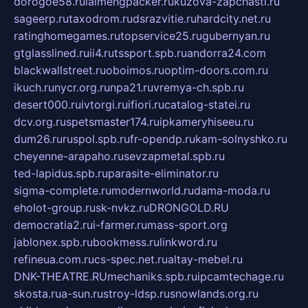
dorogoe58.ru
laimengpacker.ru
kuzova-zapchasti.ru
sageerp.ru
taxodrom.ru
dsrazvitie.ru
hardcity.net.ru
ratinghomegames.ru
topservice25.ru
gubernyan.ru
gtglasslined.ru
ii4.ru
tssport.spb.ru
andorra24.com
blackwallstreet.ru
oboimos.ru
optim-doors.com.ru
ikuch.ru
nycr.org.ru
npa21.ru
vremya-ch.spb.ru
desert000.ru
ivtorgi.ru
ifiori.ru
catalog-statei.ru
dcv.org.ru
spetsmaster174.ru
ipkameryhiseeu.ru
dum26.ru
ruspol.spb.ru
fr-opendp.ru
kam-solnyshko.ru
cheyenne-arapaho.ru
sevzapmetal.spb.ru
ted-lapidus.spb.ru
parasite-eliminator.ru
sigma-complete.ru
modernworld.ru
dama-moda.ru
eholot-group.ru
sk-nvkz.ru
DRONGOLD.RU
democratia2.ru
i-farmer.ru
mass-sport.org
jablonex.spb.ru
bookmess.ru
linkword.ru
refineua.com.ru
cs-spec.net.ru
altay-mebel.ru
DNK-THEATRE.RU
mechaniks.spb.ru
ipcamtechage.ru
skosta.ru
a-sun.ru
stroy-ldsp.ru
snowlands.org.ru