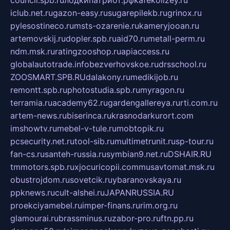
iclub.net.ru
gazon-easy.ru
sugarepilekb.ru
grinox.ru
pylesostineco.ru
msts-ozarenie.ru
kameryjooan.ru
artemovskij.ru
dopler.spb.ru
aid70.ru
metall-perm.ru
ndm.msk.ru
ratingzooshop.ru
apiaccess.ru
globalautotrade.info
bezverhovskoe.ru
drsschool.ru
ZOOSMART.SPB.RU
dalakony.ru
medikijob.ru
remontt.spb.ru
photostudia.spb.ru
myragon.ru
terramia.ru
academy62.ru
gardengallereya.ru
rti.com.ru
artem-news.ru
biserinca.ru
krasnodarkurort.com
imshowtv.ru
mebel-v-tule.ru
mobtopik.ru
pcsecurity.net.ru
tool-sib.ru
multimetrunit.ru
sp-tour.ru
fan-cs.ru
santeh-russia.ru
symbian9.net.ru
DSHAIR.RU
tmmotors.spb.ru
xjocuricopii.com
musavtomat.msk.ru
obustrojdom.ru
sovetcik.ru
ybaranovskaya.ru
ppknews.ru
cult-alshei.ru
JAPANRUSSIA.RU
proekciyamebel.ru
imper-finans.ru
rim.org.ru
glamourai.ru
brassminus.ru
zabor-pro.ru
ftn.pp.ru