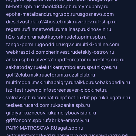
hl-beta.spb.ru
school494.spb.ru
mymubaby.ru
epoha-metalband.ru
ngr.spb.ru
rusgosnews.com
dieselvostok.ru
24hostel.msk.ru
w-dev.ru
f-ship.ru
regsmi.ru
filmnetwork.ru
malinasp.ru
kinosvin.ru
h2o-salon.ru
malutkayork.ru
deltaprim.spb.ru
tango-perm.ru
gooddir.ru
sgv.su
multiki-online.com
webkrasotki.com
cherinvest.ru
detskiy-ostrov.ru
ankou.spb.ru
alvesta1.ru
pdf-creator.ru
nix-files.org.ru
sakhatoday.ru
elektrikersymboler.ru
sputnikyes.ru
golf2club.msk.ru
aeforums.ru
zallclub.ru
multimodal.msk.ru
habaigry.ru
haikko.ru
sobakopedia.ru
isz-fest.ru
ewnc.info
screensaver-clock.net.ru
volnav.spb.ru
comnat.ru
npf.net.ru
7bit.pp.ru
kalugatur.ru
tesiaes.ru
card.com.ru
kazanka.spb.ru
gildiya-kuznecov.ru
kameryboavision.ru
griffoncom.spb.ru
fabrika-emotsiy.ru
PARK-MATROSOVA.RU
agat.spb.ru
avtoyurist-moskva1.ru
hardware.org.ru
схема-авто.рф