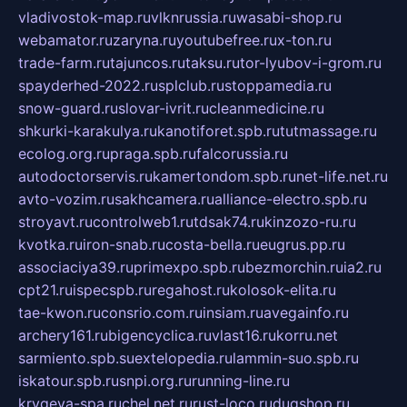
vladivostok-map.ru
vlknrussia.ru
wasabi-shop.ru
webamator.ru
zaryna.ru
youtubefree.ru
x-ton.ru
trade-farm.ru
tajuncos.ru
taksu.ru
tor-lyubov-i-grom.ru
spayderhed-2022.ru
splclub.ru
stoppamedia.ru
snow-guard.ru
slovar-ivrit.ru
cleanmedicine.ru
shkurki-karakulya.ru
kanotiforet.spb.ru
tutmassage.ru
ecolog.org.ru
praga.spb.ru
falcorussia.ru
autodoctorservis.ru
kamertondom.spb.ru
net-life.net.ru
avto-vozim.ru
sakhcamera.ru
alliance-electro.spb.ru
stroyavt.ru
controlweb1.ru
tdsak74.ru
kinzozo-ru.ru
kvotka.ru
iron-snab.ru
costa-bella.ru
eugrus.pp.ru
associaciya39.ru
primexpo.spb.ru
bezmorchin.ru
ia2.ru
cpt21.ru
ispecspb.ru
regahost.ru
kolosok-elita.ru
tae-kwon.ru
consrio.com.ru
insiam.ru
avegainfo.ru
archery161.ru
bigencyclica.ru
vlast16.ru
korru.net
sarmiento.spb.su
extelopedia.ru
lammin-suo.spb.ru
iskatour.spb.ru
snpi.org.ru
running-line.ru
krygeva-spa.ru
chel.net.ru
rust-loco.ru
dugshop.ru