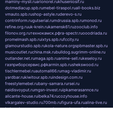
maminy-mysli.ru
arionorel.ru
khuseniosif.ru
dotmediacup.spb.ru
mebel-tiraspol.ru
all-books.biz
vmauto.spb.ru
shop-astyle.ru
derevo-s.ru
contrinform.ru
gutserial.ru
mdrussia.spb.ru
monod.ru
refine.org.ru
uk-krein.ru
kamensk61.ru
zooclub.info
filonov.org.ru
технокамск.рф
ra-spectr.ru
ooodriada.ru
promelmash.spb.ru
ixtys.spb.ru
fccity.ru
glamourstudio.spb.ru
kola-nature.org
spbmaster.spb.ru
musicoutlet.ru
china.msk.ru
bulldog.su
grimm-online.ru
outlander.net.ru
maga.spb.ru
anime-sell.ru
keseloy.ru
газприборсервис.рф
karmin.spb.ru
shekswood.ru
tischlermebel.ru
automall66.ru
mag-vladimir.ru
yardbar.ru
kiwitour.spb.ru
indesign.com.ru
freestylemebel.ru
bany-samara.ru
rsei.ru
naidisvoyput.ru
mgsn-invest.ru
ipkamerasannce.ru
alicante-house.ru
ibelka74.ru
cozyhouse.info
vlkargalev-studio.ru
700mb.ru
figura-ufa.ru
alina-live.ru
belarusiannews.ru
womenknow.ru
dos-vniimk.ru