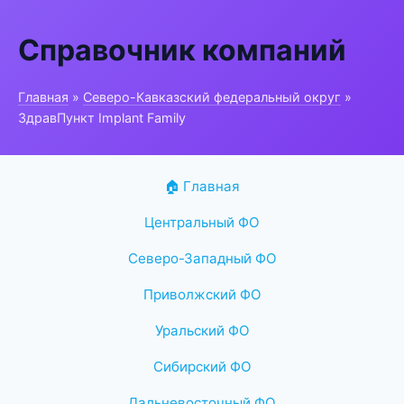
Справочник компаний
Главная
»
Северо-Кавказский федеральный округ
»
ЗдравПункт Implant Family
🏠 Главная
Центральный ФО
Северо-Западный ФО
Приволжский ФО
Уральский ФО
Сибирский ФО
Дальневосточный ФО