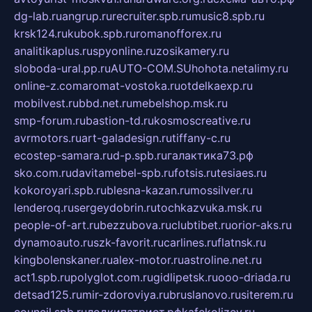
dg-lab.ru
angrup.ru
recruiter.spb.ru
music8.spb.ru
krsk124.ru
kubok.spb.ru
romanofforex.ru
analitikaplus.ru
spyonline.ru
zosikamery.ru
sloboda-ural.pp.ru
AUTO-COM.SU
hohota.net
alimy.ru
online-z.com
aromat-vostoka.ru
otdelkaexp.ru
mobilvest.ru
bbd.net.ru
mebelshop.msk.ru
smp-forum.ru
bastion-td.ru
kosmoscreative.ru
avrmotors.ru
art-galadesign.ru
tiffany-c.ru
ecostep-samara.ru
d-p.spb.ru
галактика73.рф
sko.com.ru
davitamebel-spb.ru
fotsis.ru
tesiaes.ru
kokoroyari.spb.ru
blesna-kazan.ru
mossilver.ru
lenderoq.ru
sergeydobrin.ru
tochkazvuka.msk.ru
people-of-art.ru
bezzubova.ru
clubtibet.ru
orior-aks.ru
dynamoauto.ru
szk-favorit.ru
carlines.ru
flatnsk.ru
kingbolenskaner.ru
alex-motor.ru
astroline.net.ru
act1.spb.ru
polyglot.com.ru
gidlipetsk.ru
ooo-driada.ru
detsad125.ru
mir-zdoroviya.ru
bruslanovo.ru
siterem.ru
council.spb.ru
лодкипатриот.рф
kafekolizey.ru