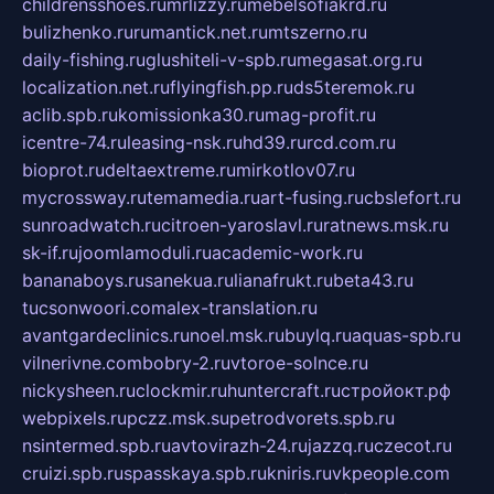
childrensshoes.ru
mrlizzy.ru
mebelsofiakrd.ru
bulizhenko.ru
rumantick.net.ru
mtszerno.ru
daily-fishing.ru
glushiteli-v-spb.ru
megasat.org.ru
localization.net.ru
flyingfish.pp.ru
ds5teremok.ru
aclib.spb.ru
komissionka30.ru
mag-profit.ru
icentre-74.ru
leasing-nsk.ru
hd39.ru
rcd.com.ru
bioprot.ru
deltaextreme.ru
mirkotlov07.ru
mycrossway.ru
temamedia.ru
art-fusing.ru
cbslefort.ru
sunroadwatch.ru
citroen-yaroslavl.ru
ratnews.msk.ru
sk-if.ru
joomlamoduli.ru
academic-work.ru
bananaboys.ru
sanekua.ru
lianafrukt.ru
beta43.ru
tucsonwoori.com
alex-translation.ru
avantgardeclinics.ru
noel.msk.ru
buylq.ru
aquas-spb.ru
vilnerivne.com
bobry-2.ru
vtoroe-solnce.ru
nickysheen.ru
clockmir.ru
huntercraft.ru
стройокт.рф
webpixels.ru
pczz.msk.su
petrodvorets.spb.ru
nsintermed.spb.ru
avtovirazh-24.ru
jazzq.ru
czecot.ru
cruizi.spb.ru
spasskaya.spb.ru
kniris.ru
vkpeople.com