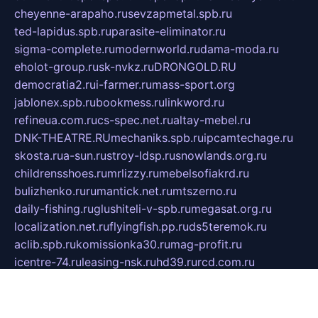
cheyenne-arapaho.ru
sevzapmetal.spb.ru
ted-lapidus.spb.ru
parasite-eliminator.ru
sigma-complete.ru
modernworld.ru
dama-moda.ru
eholot-group.ru
sk-nvkz.ru
DRONGOLD.RU
democratia2.ru
i-farmer.ru
mass-sport.org
jablonex.spb.ru
bookmess.ru
linkword.ru
refineua.com.ru
cs-spec.net.ru
altay-mebel.ru
DNK-THEATRE.RU
mechaniks.spb.ru
ipcamtechage.ru
skosta.ru
a-sun.ru
stroy-ldsp.ru
snowlands.org.ru
childrensshoes.ru
mrlizzy.ru
mebelsofiakrd.ru
bulizhenko.ru
rumantick.net.ru
mtszerno.ru
daily-fishing.ru
glushiteli-v-spb.ru
megasat.org.ru
localization.net.ru
flyingfish.pp.ru
ds5teremok.ru
aclib.spb.ru
komissionka30.ru
mag-profit.ru
icentre-74.ru
leasing-nsk.ru
hd39.ru
rcd.com.ru
bioprot.ru
deltaextreme.ru
mirkotlov07.ru
mycrossway.ru
temamedia.ru
art-fusing.ru
cbslefort.ru
sunroadwatch.ru
citroen-yaroslavl.ru
ratnews.msk.ru