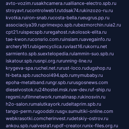
avto-vozim.ru
sakhcamera.ru
alliance-electro.spb.ru
stroyavt.ru
controlweb1.ru
tdsak74.ru
kinzozo-ru.ru
kvotka.ru
iron-snab.ru
costa-bella.ru
eugrus.pp.ru
associaciya39.ru
primexpo.spb.ru
bezmorchin.ru
ia2.ru
cpt21.ru
ispecspb.ru
regahost.ru
kolosok-elita.ru
tae-kwon.ru
consrio.com.ru
insiam.ru
avegainfo.ru
archery161.ru
bigencyclica.ru
vlast16.ru
korru.net
sarmiento.spb.su
extelopedia.ru
lammin-suo.spb.ru
iskatour.spb.ru
snpi.org.ru
running-line.ru
krygeva-spa.ru
chel.net.ru
rust-loco.ru
dugshop.ru
hl-beta.spb.ru
school494.spb.ru
mymubaby.ru
epoha-metalband.ru
ngr.spb.ru
rusgosnews.com
dieselvostok.ru
24hostel.msk.ru
w-dev.ru
f-ship.ru
regsmi.ru
filmnetwork.ru
malinasp.ru
kinosvin.ru
h2o-salon.ru
malutkayork.ru
deltaprim.spb.ru
tango-perm.ru
gooddir.ru
sgv.su
multiki-online.com
webkrasotki.com
cherinvest.ru
detskiy-ostrov.ru
ankou.spb.ru
alvesta1.ru
pdf-creator.ru
nix-files.org.ru