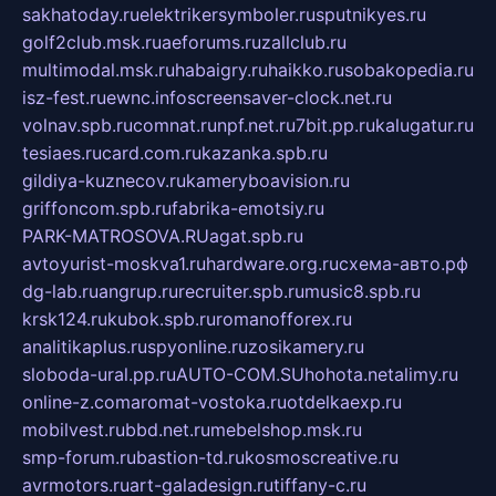
sakhatoday.ru
elektrikersymboler.ru
sputnikyes.ru
golf2club.msk.ru
aeforums.ru
zallclub.ru
multimodal.msk.ru
habaigry.ru
haikko.ru
sobakopedia.ru
isz-fest.ru
ewnc.info
screensaver-clock.net.ru
volnav.spb.ru
comnat.ru
npf.net.ru
7bit.pp.ru
kalugatur.ru
tesiaes.ru
card.com.ru
kazanka.spb.ru
gildiya-kuznecov.ru
kameryboavision.ru
griffoncom.spb.ru
fabrika-emotsiy.ru
PARK-MATROSOVA.RU
agat.spb.ru
avtoyurist-moskva1.ru
hardware.org.ru
схема-авто.рф
dg-lab.ru
angrup.ru
recruiter.spb.ru
music8.spb.ru
krsk124.ru
kubok.spb.ru
romanofforex.ru
analitikaplus.ru
spyonline.ru
zosikamery.ru
sloboda-ural.pp.ru
AUTO-COM.SU
hohota.net
alimy.ru
online-z.com
aromat-vostoka.ru
otdelkaexp.ru
mobilvest.ru
bbd.net.ru
mebelshop.msk.ru
smp-forum.ru
bastion-td.ru
kosmoscreative.ru
avrmotors.ru
art-galadesign.ru
tiffany-c.ru