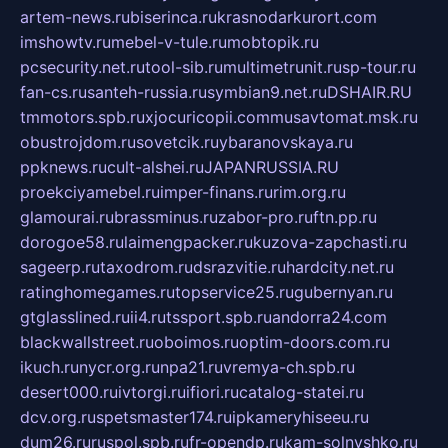
artem-news.ru
biserinca.ru
krasnodarkurort.com
imshowtv.ru
mebel-v-tule.ru
mobtopik.ru
pcsecurity.net.ru
tool-sib.ru
multimetrunit.ru
sp-tour.ru
fan-cs.ru
santeh-russia.ru
symbian9.net.ru
DSHAIR.RU
tmmotors.spb.ru
xjocuricopii.com
musavtomat.msk.ru
obustrojdom.ru
sovetcik.ru
ybaranovskaya.ru
ppknews.ru
cult-alshei.ru
JAPANRUSSIA.RU
proekciyamebel.ru
imper-finans.ru
rim.org.ru
glamourai.ru
brassminus.ru
zabor-pro.ru
ftn.pp.ru
dorogoe58.ru
laimengpacker.ru
kuzova-zapchasti.ru
sageerp.ru
taxodrom.ru
dsrazvitie.ru
hardcity.net.ru
ratinghomegames.ru
topservice25.ru
gubernyan.ru
gtglasslined.ru
ii4.ru
tssport.spb.ru
andorra24.com
blackwallstreet.ru
oboimos.ru
optim-doors.com.ru
ikuch.ru
nycr.org.ru
npa21.ru
vremya-ch.spb.ru
desert000.ru
ivtorgi.ru
ifiori.ru
catalog-statei.ru
dcv.org.ru
spetsmaster174.ru
ipkameryhiseeu.ru
dum26.ru
ruspol.spb.ru
fr-opendp.ru
kam-solnyshko.ru