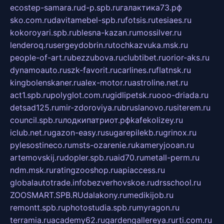
ecostep-samara.ru
d-p.spb.ru
галактика73.рф
sko.com.ru
davitamebel-spb.ru
fotsis.ru
tesiaes.ru
kokoroyari.spb.ru
blesna-kazan.ru
mossilver.ru
lenderoq.ru
sergeydobrin.ru
tochkazvuka.msk.ru
people-of-art.ru
bezzubova.ru
clubtibet.ru
orior-aks.ru
dynamoauto.ru
szk-favorit.ru
carlines.ru
flatnsk.ru
kingbolenskaner.ru
alex-motor.ru
astroline.net.ru
act1.spb.ru
polyglot.com.ru
gidlipetsk.ru
ooo-driada.ru
detsad125.ru
mir-zdoroviya.ru
bruslanovo.ru
siterem.ru
council.spb.ru
лодкипатриот.рф
kafekolizey.ru
iclub.net.ru
gazon-easy.ru
sugarepilekb.ru
grinox.ru
pylesostineco.ru
msts-ozarenie.ru
kameryjooan.ru
artemovskij.ru
dopler.spb.ru
aid70.ru
metall-perm.ru
ndm.msk.ru
ratingzooshop.ru
apiaccess.ru
globalautotrade.info
bezverhovskoe.ru
drsschool.ru
ZOOSMART.SPB.RU
dalakony.ru
medikijob.ru
remontt.spb.ru
photostudia.spb.ru
myragon.ru
terramia.ru
academy62.ru
gardengallereya.ru
rti.com.ru