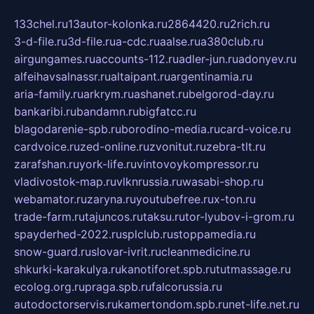
133chel.ru
13autor-kolonka.ru
2864420.ru
2rich.ru
3-d-file.ru
3d-file.ru
a-cdc.ru
aalse.ru
a380club.ru
airgungames.ru
accounts-112.ru
adler-jun.ru
adonyev.ru
alfeihavsalnassr.ru
altaipant.ru
argentinamia.ru
aria-family.ru
arkrym.ru
ashanet.ru
belgorod-day.ru
bankaribi.ru
bandamn.ru
bigfatcc.ru
blagodarenie-spb.ru
borodino-media.ru
card-voice.ru
cardvoice.ru
zed-online.ru
zvonitut.ru
zebra-tlt.ru
zarafshan.ru
york-life.ru
vintovoykompressor.ru
vladivostok-map.ru
vlknrussia.ru
wasabi-shop.ru
webamator.ru
zaryna.ru
youtubefree.ru
x-ton.ru
trade-farm.ru
tajuncos.ru
taksu.ru
tor-lyubov-i-grom.ru
spayderhed-2022.ru
splclub.ru
stoppamedia.ru
snow-guard.ru
slovar-ivrit.ru
cleanmedicine.ru
shkurki-karakulya.ru
kanotiforet.spb.ru
tutmassage.ru
ecolog.org.ru
praga.spb.ru
falcorussia.ru
autodoctorservis.ru
kamertondom.spb.ru
net-life.net.ru