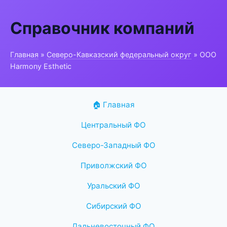
Справочник компаний
Главная
»
Северо-Кавказский федеральный округ
» ООО
Harmony Esthetic
🏠 Главная
Центральный ФО
Северо-Западный ФО
Приволжский ФО
Уральский ФО
Сибирский ФО
Дальневосточный ФО