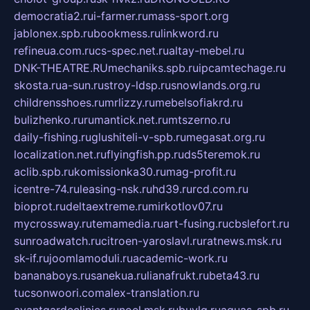
democratia2.ru
i-farmer.ru
mass-sport.org
jablonex.spb.ru
bookmess.ru
linkword.ru
refineua.com.ru
cs-spec.net.ru
altay-mebel.ru
DNK-THEATRE.RU
mechaniks.spb.ru
ipcamtechage.ru
skosta.ru
a-sun.ru
stroy-ldsp.ru
snowlands.org.ru
childrensshoes.ru
mrlizzy.ru
mebelsofiakrd.ru
bulizhenko.ru
rumantick.net.ru
mtszerno.ru
daily-fishing.ru
glushiteli-v-spb.ru
megasat.org.ru
localization.net.ru
flyingfish.pp.ru
ds5teremok.ru
aclib.spb.ru
komissionka30.ru
mag-profit.ru
icentre-74.ru
leasing-nsk.ru
hd39.ru
rcd.com.ru
bioprot.ru
deltaextreme.ru
mirkotlov07.ru
mycrossway.ru
temamedia.ru
art-fusing.ru
cbslefort.ru
sunroadwatch.ru
citroen-yaroslavl.ru
ratnews.msk.ru
sk-if.ru
joomlamoduli.ru
academic-work.ru
bananaboys.ru
sanekua.ru
lianafrukt.ru
beta43.ru
tucsonwoori.com
alex-translation.ru