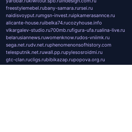
yardbar.ru
kiwitour.spb.ru
indesign.com.ru
freestylemebel.ru
bany-samara.ru
rsei.ru
naidisvoyput.ru
mgsn-invest.ru
ipkamerasannce.ru
alicante-house.ru
ibelka74.ru
cozyhouse.info
vlkargalev-studio.ru
700mb.ru
figura-ufa.ru
alina-live.ru
belarusiannews.ru
womenknow.ru
dos-vniimk.ru
sega.net.ru
dv.net.ru
phenomenonsofhistory.com
telesputnik.net.ru
wall.pp.ru
pylesosroidmi.ru
gtc-clan.ru
cligs.ru
bibikazap.ru
popova.org.ru
netwhistler.spb.ru
bellvil.ru
bonzon.ru
iss-vladik.ru
defiparis.net.ru
las-gryzas.ru
amku.ru
electednews.spb.ru
feather.org.ru
spar72.ru
tankiigri.ru
dominus.com.ru
ibtree.ru
sanykool.pp.ru
unixlib.org.ru
menatep.spb.ru
gartenterrassen.ru
printeka.ru
skvozilka.com.ru
parkovka-pub.ru
lovemobi.ru
art-ru.ru
emulatorz.com.ru
alucomp.com.ru
tatforum.com.ru
alternativa-profi.ru
dermakler.ru
artsurvey.ru
aredir.ru
khimspas.ru
centr-maxi.ru
2018r.ru