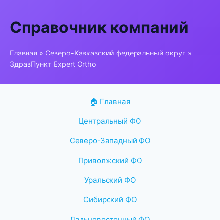
Справочник компаний
Главная
»
Северо-Кавказский федеральный округ
»
ЗдравПункт Expert Ortho
🏠 Главная
Центральный ФО
Северо-Западный ФО
Приволжский ФО
Уральский ФО
Сибирский ФО
Дальневосточный ФО