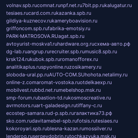
volnav.spb.ru
comnat.ru
npf.net.ru
7bit.pp.ru
kalugatur.ru
tesiaes.ru
card.com.ru
kazanka.spb.ru
gildiya-kuznecov.ru
kameryboavision.ru
griffoncom.spb.ru
fabrika-emotsiy.ru
PARK-MATROSOVA.RU
agat.spb.ru
avtoyurist-moskva1.ru
hardware.org.ru
схема-авто.рф
dg-lab.ru
angrup.ru
recruiter.spb.ru
music8.spb.ru
krsk124.ru
kubok.spb.ru
romanofforex.ru
analitikaplus.ru
spyonline.ru
zosikamery.ru
sloboda-ural.pp.ru
AUTO-COM.SU
hohota.net
alimy.ru
online-z.com
aromat-vostoka.ru
otdelkaexp.ru
mobilvest.ru
bbd.net.ru
mebelshop.msk.ru
smp-forum.ru
bastion-td.ru
kosmoscreative.ru
avrmotors.ru
art-galadesign.ru
tiffany-c.ru
ecostep-samara.ru
d-p.spb.ru
галактика73.рф
sko.com.ru
davitamebel-spb.ru
fotsis.ru
tesiaes.ru
kokoroyari.spb.ru
blesna-kazan.ru
mossilver.ru
lenderoq.ru
sergeydobrin.ru
tochkazvuka.msk.ru