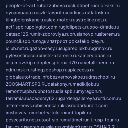
people-of-art.ru
bezzubova.ru
clubtibet.ru
orior-aks.ru
dynamoauto.ru
szk-favorit.ru
carlines.ru
flatnsk.ru
kingbolenskaner.ru
alex-motor.ru
astroline.net.ru
act1.spb.ru
polyglot.com.ru
gidlipetsk.ru
ooo-driada.ru
detsad125.ru
mir-zdoroviya.ru
bruslanovo.ru
siterem.ru
council.spb.ru
лодкипатриот.рф
kafekolizey.ru
iclub.net.ru
gazon-easy.ru
sugarepilekb.ru
grinox.ru
pylesostineco.ru
msts-ozarenie.ru
kameryjooan.ru
artemovskij.ru
dopler.spb.ru
aid70.ru
metall-perm.ru
ndm.msk.ru
ratingzooshop.ru
apiaccess.ru
globalautotrade.info
bezverhovskoe.ru
drsschool.ru
ZOOSMART.SPB.RU
dalakony.ru
medikijob.ru
remontt.spb.ru
photostudia.spb.ru
myragon.ru
terramia.ru
academy62.ru
gardengallereya.ru
rti.com.ru
artem-news.ru
biserinca.ru
krasnodarkurort.com
imshowtv.ru
mebel-v-tule.ru
mobtopik.ru
pcsecurity.net.ru
tool-sib.ru
multimetrunit.ru
sp-tour.ru
fan-cs.ru
santeh-russia.ru
symbian9.net.ru
DSHAIR.RU