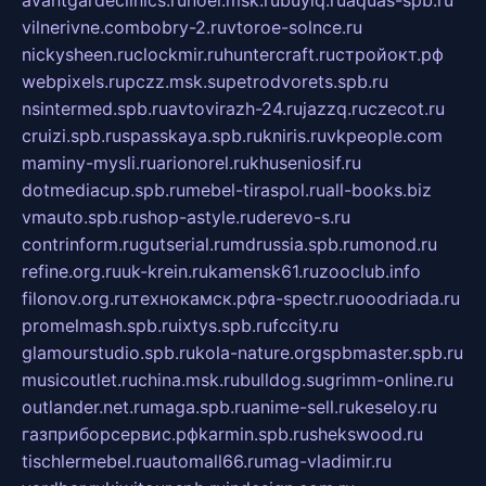
avantgardeclinics.ru
noel.msk.ru
buylq.ru
aquas-spb.ru
vilnerivne.com
bobry-2.ru
vtoroe-solnce.ru
nickysheen.ru
clockmir.ru
huntercraft.ru
стройокт.рф
webpixels.ru
pczz.msk.su
petrodvorets.spb.ru
nsintermed.spb.ru
avtovirazh-24.ru
jazzq.ru
czecot.ru
cruizi.spb.ru
spasskaya.spb.ru
kniris.ru
vkpeople.com
maminy-mysli.ru
arionorel.ru
khuseniosif.ru
dotmediacup.spb.ru
mebel-tiraspol.ru
all-books.biz
vmauto.spb.ru
shop-astyle.ru
derevo-s.ru
contrinform.ru
gutserial.ru
mdrussia.spb.ru
monod.ru
refine.org.ru
uk-krein.ru
kamensk61.ru
zooclub.info
filonov.org.ru
технокамск.рф
ra-spectr.ru
ooodriada.ru
promelmash.spb.ru
ixtys.spb.ru
fccity.ru
glamourstudio.spb.ru
kola-nature.org
spbmaster.spb.ru
musicoutlet.ru
china.msk.ru
bulldog.su
grimm-online.ru
outlander.net.ru
maga.spb.ru
anime-sell.ru
keseloy.ru
газприборсервис.рф
karmin.spb.ru
shekswood.ru
tischlermebel.ru
automall66.ru
mag-vladimir.ru