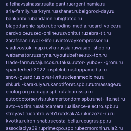
alfeihavsalnassr.ru
altaipant.ru
argentinamia.ru
aria-family.ru
arkrym.ru
ashanet.ru
belgorod-day.ru
bankaribi.ru
bandamn.ru
bigfatcc.ru
blagodarenie-spb.ru
borodino-media.ru
card-voice.ru
cardvoice.ru
zed-online.ru
zvonitut.ru
zebra-tlt.ru
zarafshan.ru
york-life.ru
vintovoykompressor.ru
vladivostok-map.ru
vlknrussia.ru
wasabi-shop.ru
webamator.ru
zaryna.ru
youtubefree.ru
x-ton.ru
trade-farm.ru
tajuncos.ru
taksu.ru
tor-lyubov-i-grom.ru
spayderhed-2022.ru
splclub.ru
stoppamedia.ru
snow-guard.ru
slovar-ivrit.ru
cleanmedicine.ru
shkurki-karakulya.ru
kanotiforet.spb.ru
tutmassage.ru
ecolog.org.ru
praga.spb.ru
falcorussia.ru
autodoctorservis.ru
kamertondom.spb.ru
net-life.net.ru
avto-vozim.ru
sakhcamera.ru
alliance-electro.spb.ru
stroyavt.ru
controlweb1.ru
tdsak74.ru
kinzozo-ru.ru
kvotka.ru
iron-snab.ru
costa-bella.ru
eugrus.pp.ru
associaciya39.ru
primexpo.spb.ru
bezmorchin.ru
ia2.ru