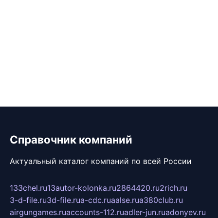
Справочник компаний
Актуальный каталог компаний по всей России
133chel.ru
13autor-kolonka.ru
2864420.ru
2rich.ru
3-d-file.ru
3d-file.ru
a-cdc.ru
aalse.ru
a380club.ru
airgungames.ru
accounts-112.ru
adler-jun.ru
adonyev.ru