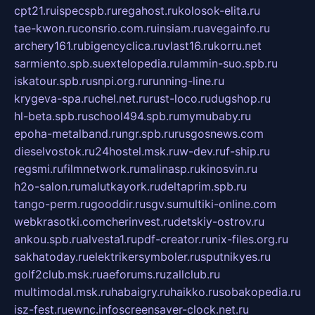
cpt21.ru
ispecspb.ru
regahost.ru
kolosok-elita.ru
tae-kwon.ru
consrio.com.ru
insiam.ru
avegainfo.ru
archery161.ru
bigencyclica.ru
vlast16.ru
korru.net
sarmiento.spb.su
extelopedia.ru
lammin-suo.spb.ru
iskatour.spb.ru
snpi.org.ru
running-line.ru
krygeva-spa.ru
chel.net.ru
rust-loco.ru
dugshop.ru
hl-beta.spb.ru
school494.spb.ru
mymubaby.ru
epoha-metalband.ru
ngr.spb.ru
rusgosnews.com
dieselvostok.ru
24hostel.msk.ru
w-dev.ru
f-ship.ru
regsmi.ru
filmnetwork.ru
malinasp.ru
kinosvin.ru
h2o-salon.ru
malutkayork.ru
deltaprim.spb.ru
tango-perm.ru
gooddir.ru
sgv.su
multiki-online.com
webkrasotki.com
cherinvest.ru
detskiy-ostrov.ru
ankou.spb.ru
alvesta1.ru
pdf-creator.ru
nix-files.org.ru
sakhatoday.ru
elektrikersymboler.ru
sputnikyes.ru
golf2club.msk.ru
aeforums.ru
zallclub.ru
multimodal.msk.ru
habaigry.ru
haikko.ru
sobakopedia.ru
isz-fest.ru
ewnc.info
screensaver-clock.net.ru