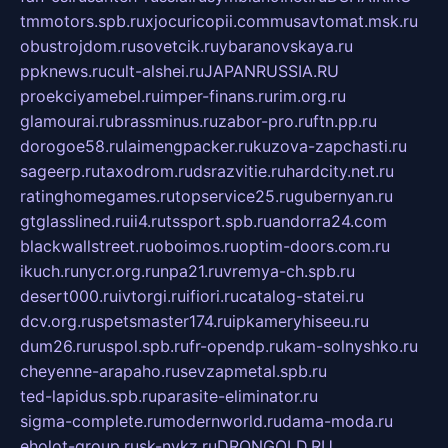
tmmotors.spb.ru
xjocuricopii.com
musavtomat.msk.ru
obustrojdom.ru
sovetcik.ru
ybaranovskaya.ru
ppknews.ru
cult-alshei.ru
JAPANRUSSIA.RU
proekciyamebel.ru
imper-finans.ru
rim.org.ru
glamourai.ru
brassminus.ru
zabor-pro.ru
ftn.pp.ru
dorogoe58.ru
laimengpacker.ru
kuzova-zapchasti.ru
sageerp.ru
taxodrom.ru
dsrazvitie.ru
hardcity.net.ru
ratinghomegames.ru
topservice25.ru
gubernyan.ru
gtglasslined.ru
ii4.ru
tssport.spb.ru
andorra24.com
blackwallstreet.ru
oboimos.ru
optim-doors.com.ru
ikuch.ru
nycr.org.ru
npa21.ru
vremya-ch.spb.ru
desert000.ru
ivtorgi.ru
ifiori.ru
catalog-statei.ru
dcv.org.ru
spetsmaster174.ru
ipkameryhiseeu.ru
dum26.ru
ruspol.spb.ru
fr-opendp.ru
kam-solnyshko.ru
cheyenne-arapaho.ru
sevzapmetal.spb.ru
ted-lapidus.spb.ru
parasite-eliminator.ru
sigma-complete.ru
modernworld.ru
dama-moda.ru
eholot-group.ru
sk-nvkz.ru
DRONGOLD.RU