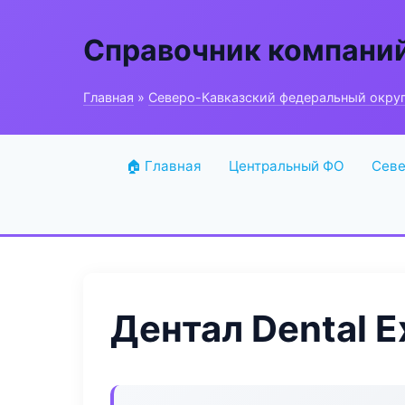
Справочник компани
Главная
»
Северо-Кавказский федеральный окру
🏠 Главная
Центральный ФО
Севе
Дентал Dental E