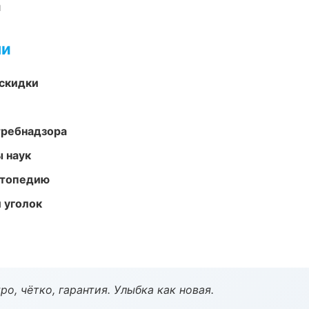
и
ми
скидки
требнадзора
ы наук
ортопедию
 уголок
о, чётко, гарантия. Улыбка как новая.