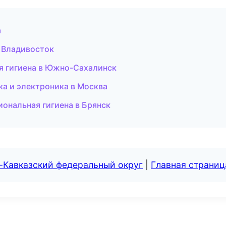
а
в Владивосток
ая гигиена в Южно-Сахалинск
ка и электроника в Москва
ональная гигиена в Брянск
-Кавказский федеральный округ
|
Главная страниц