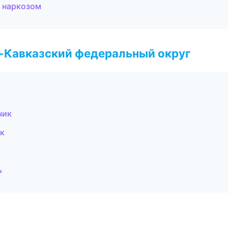
д наркозом
о-Кавказский федеральный округ
чик
ик
ь