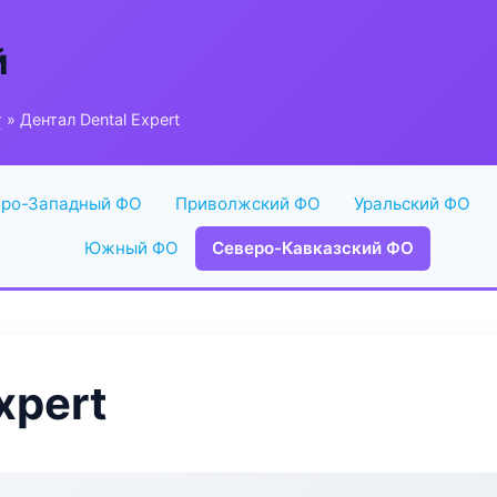
й
г
» Дентал Dental Expert
ро-Западный ФО
Приволжский ФО
Уральский ФО
Южный ФО
Северо-Кавказский ФО
xpert