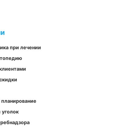
ми
тика при лечении
ортопедию
 клиентами
скидки
 планирование
 уголок
требнадзора