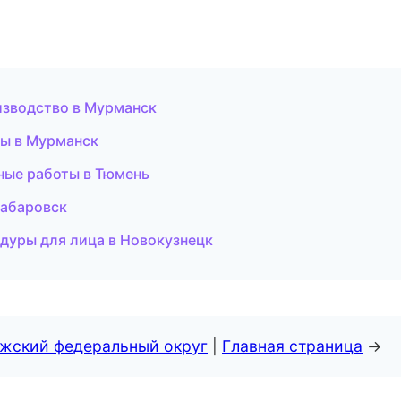
изводство в Мурманск
еты в Мурманск
ные работы в Тюмень
Хабаровск
едуры для лица в Новокузнецк
лжский федеральный округ
|
Главная страница
→