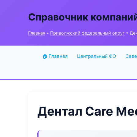
Справочник компани
Главная
»
Приволжский федеральный округ
» Ден
🏠 Главная
Центральный ФО
Севе
Дентал Care Me