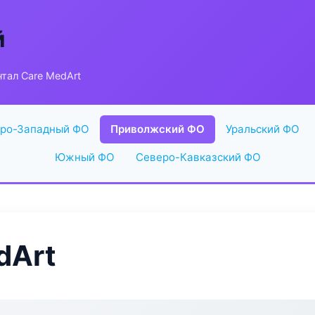
й
тал Care MedArt
ро-Западный ФО
Приволжский ФО
Уральский ФО
Южный ФО
Северо-Кавказский ФО
dArt