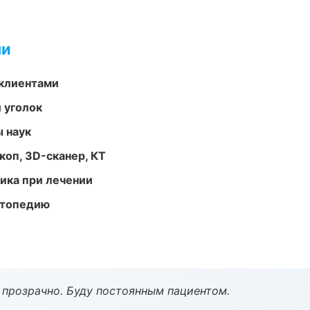
ми
 клиентами
 уголок
ы наук
оп, 3D-сканер, КТ
тика при лечении
ортопедию
ё прозрачно. Буду постоянным пациентом.