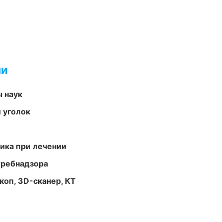
ми
ы наук
 уголок
тика при лечении
требнадзора
оп, 3D-сканер, КТ