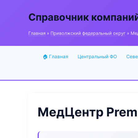
Справочник компани
Главная
»
Приволжский федеральный округ
» Мед
🏠 Главная
Центральный ФО
Севе
МедЦентр Prem