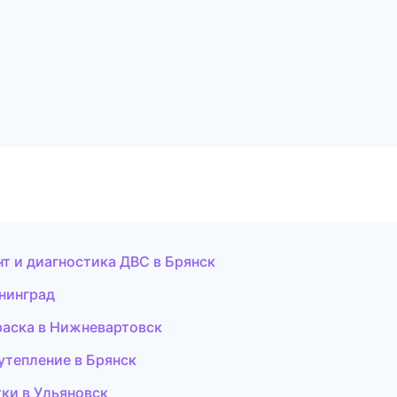
нт и диагностика ДВС в Брянск
ининград
аска в Нижневартовск
утепление в Брянск
тки в Ульяновск