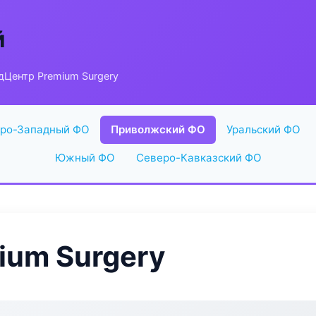
й
Центр Premium Surgery
ро-Западный ФО
Приволжский ФО
Уральский ФО
Южный ФО
Северо-Кавказский ФО
ium Surgery