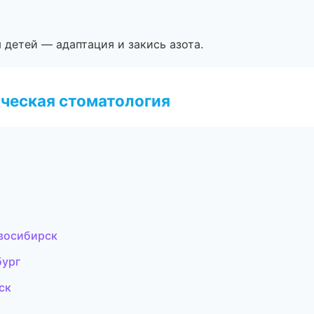
я детей — адаптация и закись азота.
ческая стоматология
восибирск
бург
ск