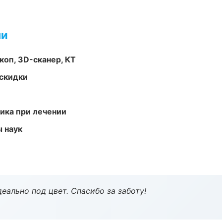
ми
оп, 3D-сканер, КТ
скидки
тика при лечении
ы наук
еально под цвет. Спасибо за заботу!