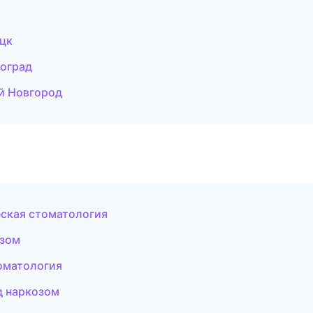
ецк
гоград
ий Новгород
еская стоматология
озом
томатология
д наркозом