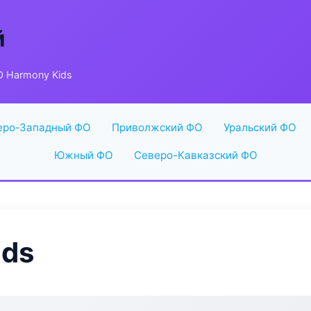
й
 Harmony Kids
еро-Западный ФО
Приволжский ФО
Уральский ФО
Южный ФО
Северо-Кавказский ФО
ids