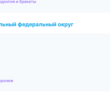
одонтия и брекеты
альный федеральный округ
Воронеж