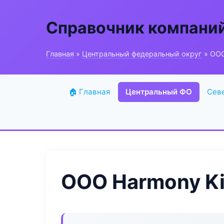
Справочник компани
Главная
»
Центральный федеральный округ
» ООО
🏠 Главная
Центральный ФО
Сев
ООО Harmony K