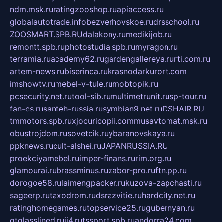
ndm.msk.ru
ratingzooshop.ru
apiaccess.ru
globalautotrade.info
bezverhovskoe.ru
drsschool.ru
ZOOSMART.SPB.RU
dalakony.ru
medikijob.ru
remontt.spb.ru
photostudia.spb.ru
myragon.ru
terramia.ru
academy62.ru
gardengallereya.ru
rti.com.ru
artem-news.ru
biserinca.ru
krasnodarkurort.com
imshowtv.ru
mebel-v-tule.ru
mobtopik.ru
pcsecurity.net.ru
tool-sib.ru
multimetrunit.ru
sp-tour.ru
fan-cs.ru
santeh-russia.ru
symbian9.net.ru
DSHAIR.RU
tmmotors.spb.ru
xjocuricopii.com
musavtomat.msk.ru
obustrojdom.ru
sovetcik.ru
ybaranovskaya.ru
ppknews.ru
cult-alshei.ru
JAPANRUSSIA.RU
proekciyamebel.ru
imper-finans.ru
rim.org.ru
glamourai.ru
brassminus.ru
zabor-pro.ru
ftn.pp.ru
dorogoe58.ru
laimengpacker.ru
kuzova-zapchasti.ru
sageerp.ru
taxodrom.ru
dsrazvitie.ru
hardcity.net.ru
ratinghomegames.ru
topservice25.ru
gubernyan.ru
gtglasslined.ru
ii4.ru
tssport.spb.ru
andorra24.com