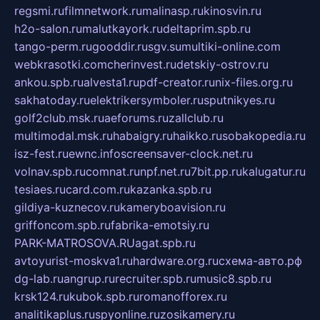
regsmi.ru
filmnetwork.ru
malinasp.ru
kinosvin.ru
h2o-salon.ru
malutkayork.ru
deltaprim.spb.ru
tango-perm.ru
gooddir.ru
sgv.su
multiki-online.com
webkrasotki.com
cherinvest.ru
detskiy-ostrov.ru
ankou.spb.ru
alvesta1.ru
pdf-creator.ru
nix-files.org.ru
sakhatoday.ru
elektrikersymboler.ru
sputnikyes.ru
golf2club.msk.ru
aeforums.ru
zallclub.ru
multimodal.msk.ru
habaigry.ru
haikko.ru
sobakopedia.ru
isz-fest.ru
ewnc.info
screensaver-clock.net.ru
volnav.spb.ru
comnat.ru
npf.net.ru
7bit.pp.ru
kalugatur.ru
tesiaes.ru
card.com.ru
kazanka.spb.ru
gildiya-kuznecov.ru
kameryboavision.ru
griffoncom.spb.ru
fabrika-emotsiy.ru
PARK-MATROSOVA.RU
agat.spb.ru
avtoyurist-moskva1.ru
hardware.org.ru
схема-авто.рф
dg-lab.ru
angrup.ru
recruiter.spb.ru
music8.spb.ru
krsk124.ru
kubok.spb.ru
romanofforex.ru
analitikaplus.ru
spyonline.ru
zosikamery.ru