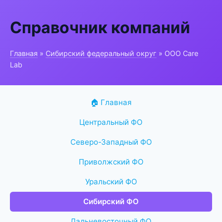
Справочник компаний
Главная
»
Сибирский федеральный округ
» ООО Care
Lab
🏠 Главная
Центральный ФО
Северо-Западный ФО
Приволжский ФО
Уральский ФО
Сибирский ФО
Дальневосточный ФО