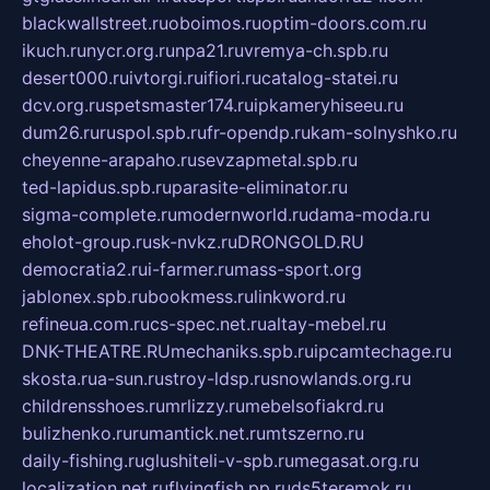
blackwallstreet.ru
oboimos.ru
optim-doors.com.ru
ikuch.ru
nycr.org.ru
npa21.ru
vremya-ch.spb.ru
desert000.ru
ivtorgi.ru
ifiori.ru
catalog-statei.ru
dcv.org.ru
spetsmaster174.ru
ipkameryhiseeu.ru
dum26.ru
ruspol.spb.ru
fr-opendp.ru
kam-solnyshko.ru
cheyenne-arapaho.ru
sevzapmetal.spb.ru
ted-lapidus.spb.ru
parasite-eliminator.ru
sigma-complete.ru
modernworld.ru
dama-moda.ru
eholot-group.ru
sk-nvkz.ru
DRONGOLD.RU
democratia2.ru
i-farmer.ru
mass-sport.org
jablonex.spb.ru
bookmess.ru
linkword.ru
refineua.com.ru
cs-spec.net.ru
altay-mebel.ru
DNK-THEATRE.RU
mechaniks.spb.ru
ipcamtechage.ru
skosta.ru
a-sun.ru
stroy-ldsp.ru
snowlands.org.ru
childrensshoes.ru
mrlizzy.ru
mebelsofiakrd.ru
bulizhenko.ru
rumantick.net.ru
mtszerno.ru
daily-fishing.ru
glushiteli-v-spb.ru
megasat.org.ru
localization.net.ru
flyingfish.pp.ru
ds5teremok.ru