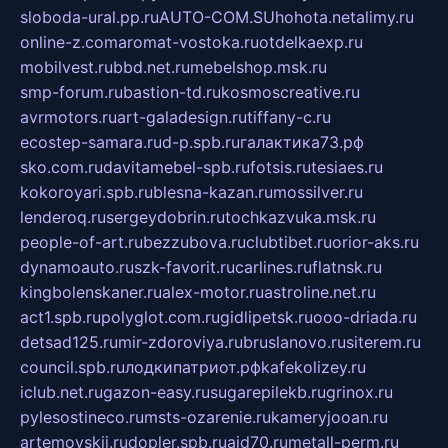
sloboda-ural.pp.ru
AUTO-COM.SU
hohota.net
alimy.ru
online-z.com
aromat-vostoka.ru
otdelkaexp.ru
mobilvest.ru
bbd.net.ru
mebelshop.msk.ru
smp-forum.ru
bastion-td.ru
kosmoscreative.ru
avrmotors.ru
art-galadesign.ru
tiffany-c.ru
ecostep-samara.ru
d-p.spb.ru
галактика73.рф
sko.com.ru
davitamebel-spb.ru
fotsis.ru
tesiaes.ru
kokoroyari.spb.ru
blesna-kazan.ru
mossilver.ru
lenderoq.ru
sergeydobrin.ru
tochkazvuka.msk.ru
people-of-art.ru
bezzubova.ru
clubtibet.ru
orior-aks.ru
dynamoauto.ru
szk-favorit.ru
carlines.ru
flatnsk.ru
kingbolenskaner.ru
alex-motor.ru
astroline.net.ru
act1.spb.ru
polyglot.com.ru
gidlipetsk.ru
ooo-driada.ru
detsad125.ru
mir-zdoroviya.ru
bruslanovo.ru
siterem.ru
council.spb.ru
лодкипатриот.рф
kafekolizey.ru
iclub.net.ru
gazon-easy.ru
sugarepilekb.ru
grinox.ru
pylesostineco.ru
msts-ozarenie.ru
kameryjooan.ru
artemovskij.ru
dopler.spb.ru
aid70.ru
metall-perm.ru