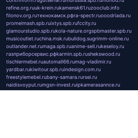
contrinform.ru
gutserial.ru
mdrussia.spb.ru
monod.ru
refine.org.ru
uk-krein.ru
kamensk61.ru
zooclub.info
filonov.org.ru
технокамск.рф
ra-spectr.ru
ooodriada.ru
promelmash.spb.ru
ixtys.spb.ru
fccity.ru
glamourstudio.spb.ru
kola-nature.org
spbmaster.spb.ru
musicoutlet.ru
china.msk.ru
bulldog.su
grimm-online.ru
outlander.net.ru
maga.spb.ru
anime-sell.ru
keseloy.ru
газприборсервис.рф
karmin.spb.ru
shekswood.ru
tischlermebel.ru
automall66.ru
mag-vladimir.ru
yardbar.ru
kiwitour.spb.ru
indesign.com.ru
freestylemebel.ru
bany-samara.ru
rsei.ru
naidisvoyput.ru
mgsn-invest.ru
ipkamerasannce.ru
alicante-house.ru
ibelka74.ru
cozyhouse.info
vlkargalev-studio.ru
700mb.ru
figura-ufa.ru
alina-live.ru
belarusiannews.ru
womenknow.ru
dos-vniimk.ru
sega.net.ru
dv.net.ru
phenomenonsofhistory.com
telesputnik.net.ru
wall.pp.ru
pylesosroidmi.ru
gtc-clan.ru
cligs.ru
bibikazap.ru
popova.org.ru