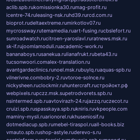
aclib.spb.ru
komissionka30.ru
mag-profit.ru
icentre-74.ru
leasing-nsk.ru
hd39.ru
rcd.com.ru
bioprot.ru
deltaextreme.ru
mirkotlov07.ru
mycrossway.ru
temamedia.ru
art-fusing.ru
cbslefort.ru
sunroadwatch.ru
citroen-yaroslavl.ru
ratnews.msk.ru
sk-if.ru
joomlamoduli.ru
academic-work.ru
bananaboys.ru
sanekua.ru
lianafrukt.ru
beta43.ru
tucsonwoori.com
alex-translation.ru
avantgardeclinics.ru
noel.msk.ru
buylq.ru
aquas-spb.ru
vilnerivne.com
bobry-2.ru
vtoroe-solnce.ru
nickysheen.ru
clockmir.ru
huntercraft.ru
стройокт.рф
webpixels.ru
pczz.msk.su
petrodvorets.spb.ru
nsintermed.spb.ru
avtovirazh-24.ru
jazzq.ru
czecot.ru
cruizi.spb.ru
spasskaya.spb.ru
kniris.ru
vkpeople.com
maminy-mysli.ru
arionorel.ru
khuseniosif.ru
dotmediacup.spb.ru
mebel-tiraspol.ru
all-books.biz
vmauto.spb.ru
shop-astyle.ru
derevo-s.ru