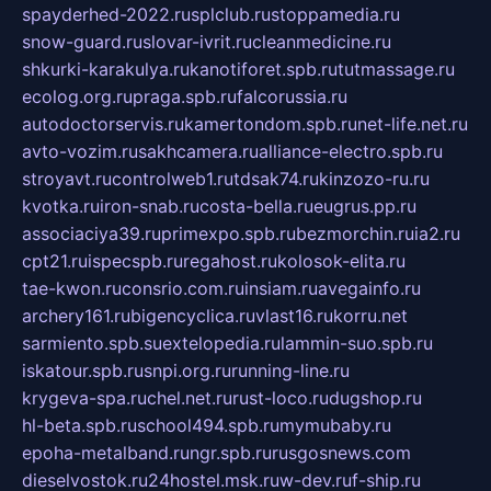
spayderhed-2022.ru
splclub.ru
stoppamedia.ru
snow-guard.ru
slovar-ivrit.ru
cleanmedicine.ru
shkurki-karakulya.ru
kanotiforet.spb.ru
tutmassage.ru
ecolog.org.ru
praga.spb.ru
falcorussia.ru
autodoctorservis.ru
kamertondom.spb.ru
net-life.net.ru
avto-vozim.ru
sakhcamera.ru
alliance-electro.spb.ru
stroyavt.ru
controlweb1.ru
tdsak74.ru
kinzozo-ru.ru
kvotka.ru
iron-snab.ru
costa-bella.ru
eugrus.pp.ru
associaciya39.ru
primexpo.spb.ru
bezmorchin.ru
ia2.ru
cpt21.ru
ispecspb.ru
regahost.ru
kolosok-elita.ru
tae-kwon.ru
consrio.com.ru
insiam.ru
avegainfo.ru
archery161.ru
bigencyclica.ru
vlast16.ru
korru.net
sarmiento.spb.su
extelopedia.ru
lammin-suo.spb.ru
iskatour.spb.ru
snpi.org.ru
running-line.ru
krygeva-spa.ru
chel.net.ru
rust-loco.ru
dugshop.ru
hl-beta.spb.ru
school494.spb.ru
mymubaby.ru
epoha-metalband.ru
ngr.spb.ru
rusgosnews.com
dieselvostok.ru
24hostel.msk.ru
w-dev.ru
f-ship.ru