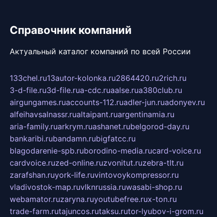
Справочник компаний
Актуальный каталог компаний по всей России
133chel.ru
13autor-kolonka.ru
2864420.ru
2rich.ru
3-d-file.ru
3d-file.ru
a-cdc.ru
aalse.ru
a380club.ru
airgungames.ru
accounts-112.ru
adler-jun.ru
adonyev.ru
alfeihavsalnassr.ru
altaipant.ru
argentinamia.ru
aria-family.ru
arkrym.ru
ashanet.ru
belgorod-day.ru
bankaribi.ru
bandamn.ru
bigfatcc.ru
blagodarenie-spb.ru
borodino-media.ru
card-voice.ru
cardvoice.ru
zed-online.ru
zvonitut.ru
zebra-tlt.ru
zarafshan.ru
york-life.ru
vintovoykompressor.ru
vladivostok-map.ru
vlknrussia.ru
wasabi-shop.ru
webamator.ru
zaryna.ru
youtubefree.ru
x-ton.ru
trade-farm.ru
tajuncos.ru
taksu.ru
tor-lyubov-i-grom.ru