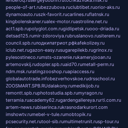
people-of-art.ru
bezzubova.ru
clubtibet.ru
orior-aks.ru
dynamoauto.ru
szk-favorit.ru
carlines.ru
flatnsk.ru
kingbolenskaner.ru
alex-motor.ru
astroline.net.ru
act1.spb.ru
polyglot.com.ru
gidlipetsk.ru
ooo-driada.ru
detsad125.ru
mir-zdoroviya.ru
bruslanovo.ru
siterem.ru
council.spb.ru
лодкипатриот.рф
kafekolizey.ru
iclub.net.ru
gazon-easy.ru
sugarepilekb.ru
grinox.ru
pylesostineco.ru
msts-ozarenie.ru
kameryjooan.ru
artemovskij.ru
dopler.spb.ru
aid70.ru
metall-perm.ru
ndm.msk.ru
ratingzooshop.ru
apiaccess.ru
globalautotrade.info
bezverhovskoe.ru
drsschool.ru
ZOOSMART.SPB.RU
dalakony.ru
medikijob.ru
remontt.spb.ru
photostudia.spb.ru
myragon.ru
terramia.ru
academy62.ru
gardengallereya.ru
rti.com.ru
artem-news.ru
biserinca.ru
krasnodarkurort.com
imshowtv.ru
mebel-v-tule.ru
mobtopik.ru
pcsecurity.net.ru
tool-sib.ru
multimetrunit.ru
sp-tour.ru