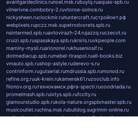
avantgardeclinics.ru
noel.msk.ru
buylq.ru
aquas-spb.ru
vilnerivne.com
bobry-2.ru
vtoroe-solnce.ru
nickysheen.ru
clockmir.ru
huntercraft.ru
стройокт.рф
webpixels.ru
pczz.msk.su
petrodvorets.spb.ru
nsintermed.spb.ru
avtovirazh-24.ru
jazzq.ru
czecot.ru
cruizi.spb.ru
spasskaya.spb.ru
kniris.ru
vkpeople.com
maminy-mysli.ru
arionorel.ru
khuseniosif.ru
dotmediacup.spb.ru
mebel-tiraspol.ru
all-books.biz
vmauto.spb.ru
shop-astyle.ru
derevo-s.ru
contrinform.ru
gutserial.ru
mdrussia.spb.ru
monod.ru
refine.org.ru
uk-krein.ru
kamensk61.ru
zooclub.info
filonov.org.ru
технокамск.рф
ra-spectr.ru
ooodriada.ru
promelmash.spb.ru
ixtys.spb.ru
fccity.ru
glamourstudio.spb.ru
kola-nature.org
spbmaster.spb.ru
musicoutlet.ru
china.msk.ru
bulldog.su
grimm-online.ru
outlander.net.ru
maga.spb.ru
anime-sell.ru
keseloy.ru
газприборсервис.рф
karmin.spb.ru
shekswood.ru
tischlermebel.ru
automall66.ru
mag-vladimir.ru