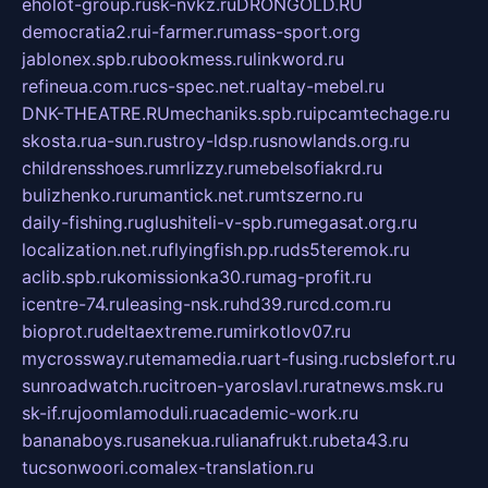
eholot-group.ru
sk-nvkz.ru
DRONGOLD.RU
democratia2.ru
i-farmer.ru
mass-sport.org
jablonex.spb.ru
bookmess.ru
linkword.ru
refineua.com.ru
cs-spec.net.ru
altay-mebel.ru
DNK-THEATRE.RU
mechaniks.spb.ru
ipcamtechage.ru
skosta.ru
a-sun.ru
stroy-ldsp.ru
snowlands.org.ru
childrensshoes.ru
mrlizzy.ru
mebelsofiakrd.ru
bulizhenko.ru
rumantick.net.ru
mtszerno.ru
daily-fishing.ru
glushiteli-v-spb.ru
megasat.org.ru
localization.net.ru
flyingfish.pp.ru
ds5teremok.ru
aclib.spb.ru
komissionka30.ru
mag-profit.ru
icentre-74.ru
leasing-nsk.ru
hd39.ru
rcd.com.ru
bioprot.ru
deltaextreme.ru
mirkotlov07.ru
mycrossway.ru
temamedia.ru
art-fusing.ru
cbslefort.ru
sunroadwatch.ru
citroen-yaroslavl.ru
ratnews.msk.ru
sk-if.ru
joomlamoduli.ru
academic-work.ru
bananaboys.ru
sanekua.ru
lianafrukt.ru
beta43.ru
tucsonwoori.com
alex-translation.ru