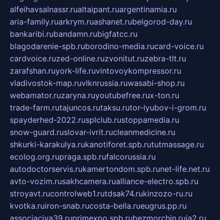
alfeihavsalnassr.ru
altaipant.ru
argentinamia.ru
aria-family.ru
arkrym.ru
ashanet.ru
belgorod-day.ru
bankaribi.ru
bandamn.ru
bigfatcc.ru
blagodarenie-spb.ru
borodino-media.ru
card-voice.ru
cardvoice.ru
zed-online.ru
zvonitut.ru
zebra-tlt.ru
zarafshan.ru
york-life.ru
vintovoykompressor.ru
vladivostok-map.ru
vlknrussia.ru
wasabi-shop.ru
webamator.ru
zaryna.ru
youtubefree.ru
x-ton.ru
trade-farm.ru
tajuncos.ru
taksu.ru
tor-lyubov-i-grom.ru
spayderhed-2022.ru
splclub.ru
stoppamedia.ru
snow-guard.ru
slovar-ivrit.ru
cleanmedicine.ru
shkurki-karakulya.ru
kanotiforet.spb.ru
tutmassage.ru
ecolog.org.ru
praga.spb.ru
falcorussia.ru
autodoctorservis.ru
kamertondom.spb.ru
net-life.net.ru
avto-vozim.ru
sakhcamera.ru
alliance-electro.spb.ru
stroyavt.ru
controlweb1.ru
tdsak74.ru
kinzozo-ru.ru
kvotka.ru
iron-snab.ru
costa-bella.ru
eugrus.pp.ru
associaciya39.ru
primexpo.spb.ru
bezmorchin.ru
ia2.ru