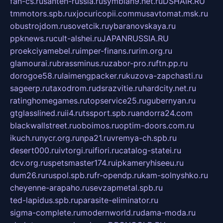
fan-cs.ru
santeh-russia.ru
symbian9.net.ru
DSHAIR.RU
tmmotors.spb.ru
xjocuricopii.com
musavtomat.msk.ru
obustrojdom.ru
sovetcik.ru
ybaranovskaya.ru
ppknews.ru
cult-alshei.ru
JAPANRUSSIA.RU
proekciyamebel.ru
imper-finans.ru
rim.org.ru
glamourai.ru
brassminus.ru
zabor-pro.ru
ftn.pp.ru
dorogoe58.ru
laimengpacker.ru
kuzova-zapchasti.ru
sageerp.ru
taxodrom.ru
dsrazvitie.ru
hardcity.net.ru
ratinghomegames.ru
topservice25.ru
gubernyan.ru
gtglasslined.ru
ii4.ru
tssport.spb.ru
andorra24.com
blackwallstreet.ru
oboimos.ru
optim-doors.com.ru
ikuch.ru
nycr.org.ru
npa21.ru
vremya-ch.spb.ru
desert000.ru
ivtorgi.ru
ifiori.ru
catalog-statei.ru
dcv.org.ru
spetsmaster174.ru
ipkameryhiseeu.ru
dum26.ru
ruspol.spb.ru
fr-opendp.ru
kam-solnyshko.ru
cheyenne-arapaho.ru
sevzapmetal.spb.ru
ted-lapidus.spb.ru
parasite-eliminator.ru
sigma-complete.ru
modernworld.ru
dama-moda.ru