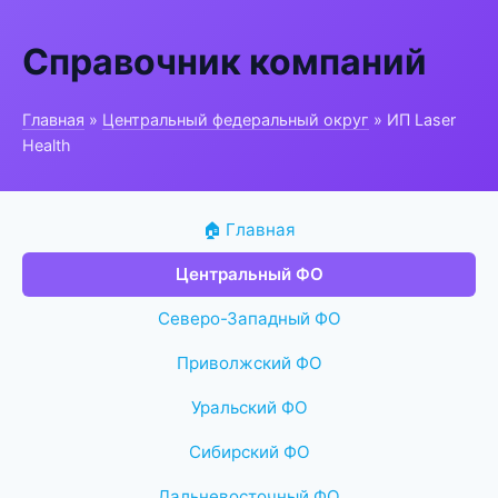
Справочник компаний
Главная
»
Центральный федеральный округ
» ИП Laser
Health
🏠 Главная
Центральный ФО
Северо-Западный ФО
Приволжский ФО
Уральский ФО
Сибирский ФО
Дальневосточный ФО