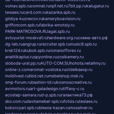
volnav.spb.ru
comnat.ru
npf.net.ru
7bit.pp.ru
kalugatur.ru
tesiaes.ru
card.com.ru
kazanka.spb.ru
gildiya-kuznecov.ru
kameryboavision.ru
griffoncom.spb.ru
fabrika-emotsiy.ru
PARK-MATROSOVA.RU
agat.spb.ru
avtoyurist-moskva1.ru
hardware.org.ru
схема-авто.рф
dg-lab.ru
angrup.ru
recruiter.spb.ru
music8.spb.ru
krsk124.ru
kubok.spb.ru
romanofforex.ru
analitikaplus.ru
spyonline.ru
zosikamery.ru
sloboda-ural.pp.ru
AUTO-COM.SU
hohota.net
alimy.ru
online-z.com
aromat-vostoka.ru
otdelkaexp.ru
mobilvest.ru
bbd.net.ru
mebelshop.msk.ru
smp-forum.ru
bastion-td.ru
kosmoscreative.ru
avrmotors.ru
art-galadesign.ru
tiffany-c.ru
ecostep-samara.ru
d-p.spb.ru
галактика73.рф
sko.com.ru
davitamebel-spb.ru
fotsis.ru
tesiaes.ru
kokoroyari.spb.ru
blesna-kazan.ru
mossilver.ru
lenderoq.ru
sergeydobrin.ru
tochkazvuka.msk.ru