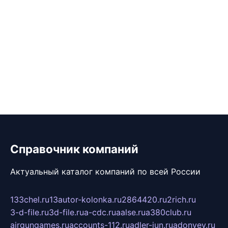
Справочник компаний
Актуальный каталог компаний по всей России
133chel.ru
13autor-kolonka.ru
2864420.ru
2rich.ru
3-d-file.ru
3d-file.ru
a-cdc.ru
aalse.ru
a380club.ru
airgungames.ru
accounts-112.ru
adler-jun.ru
adonyev.ru