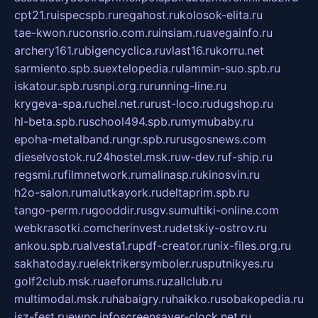
cpt21.ru
ispecspb.ru
regahost.ru
kolosok-elita.ru
tae-kwon.ru
consrio.com.ru
insiam.ru
avegainfo.ru
archery161.ru
bigencyclica.ru
vlast16.ru
korru.net
sarmiento.spb.su
extelopedia.ru
lammin-suo.spb.ru
iskatour.spb.ru
snpi.org.ru
running-line.ru
krygeva-spa.ru
chel.net.ru
rust-loco.ru
dugshop.ru
hl-beta.spb.ru
school494.spb.ru
mymubaby.ru
epoha-metalband.ru
ngr.spb.ru
rusgosnews.com
dieselvostok.ru
24hostel.msk.ru
w-dev.ru
f-ship.ru
regsmi.ru
filmnetwork.ru
malinasp.ru
kinosvin.ru
h2o-salon.ru
malutkayork.ru
deltaprim.spb.ru
tango-perm.ru
gooddir.ru
sgv.su
multiki-online.com
webkrasotki.com
cherinvest.ru
detskiy-ostrov.ru
ankou.spb.ru
alvesta1.ru
pdf-creator.ru
nix-files.org.ru
sakhatoday.ru
elektrikersymboler.ru
sputnikyes.ru
golf2club.msk.ru
aeforums.ru
zallclub.ru
multimodal.msk.ru
habaigry.ru
haikko.ru
sobakopedia.ru
isz-fest.ru
ewnc.info
screensaver-clock.net.ru