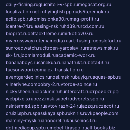
daily-fishing.ru
glushiteli-v-spb.ru
megasat.org.ru
localization.net.ru
flyingfish.pp.ru
ds5teremok.ru
aclib.spb.ru
komissionka30.ru
mag-profit.ru
icentre-74.ru
leasing-nsk.ru
hd39.ru
rcd.com.ru
bioprot.ru
deltaextreme.ru
mirkotlov07.ru
mycrossway.ru
temamedia.ru
art-fusing.ru
cbslefort.ru
sunroadwatch.ru
citroen-yaroslavl.ru
ratnews.msk.ru
sk-if.ru
joomlamoduli.ru
academic-work.ru
bananaboys.ru
sanekua.ru
lianafrukt.ru
beta43.ru
tucsonwoori.com
alex-translation.ru
avantgardeclinics.ru
noel.msk.ru
buylq.ru
aquas-spb.ru
vilnerivne.com
bobry-2.ru
vtoroe-solnce.ru
nickysheen.ru
clockmir.ru
huntercraft.ru
стройокт.рф
webpixels.ru
pczz.msk.su
petrodvorets.spb.ru
nsintermed.spb.ru
avtovirazh-24.ru
jazzq.ru
czecot.ru
cruizi.spb.ru
spasskaya.spb.ru
kniris.ru
vkpeople.com
maminy-mysli.ru
arionorel.ru
khuseniosif.ru
dotmediacup.spb.ru
mebel-tiraspol.ru
all-books.biz