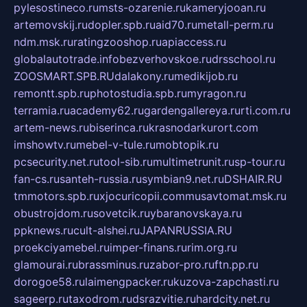
pylesostineco.ru
msts-ozarenie.ru
kameryjooan.ru
artemovskij.ru
dopler.spb.ru
aid70.ru
metall-perm.ru
ndm.msk.ru
ratingzooshop.ru
apiaccess.ru
globalautotrade.info
bezverhovskoe.ru
drsschool.ru
ZOOSMART.SPB.RU
dalakony.ru
medikijob.ru
remontt.spb.ru
photostudia.spb.ru
myragon.ru
terramia.ru
academy62.ru
gardengallereya.ru
rti.com.ru
artem-news.ru
biserinca.ru
krasnodarkurort.com
imshowtv.ru
mebel-v-tule.ru
mobtopik.ru
pcsecurity.net.ru
tool-sib.ru
multimetrunit.ru
sp-tour.ru
fan-cs.ru
santeh-russia.ru
symbian9.net.ru
DSHAIR.RU
tmmotors.spb.ru
xjocuricopii.com
musavtomat.msk.ru
obustrojdom.ru
sovetcik.ru
ybaranovskaya.ru
ppknews.ru
cult-alshei.ru
JAPANRUSSIA.RU
proekciyamebel.ru
imper-finans.ru
rim.org.ru
glamourai.ru
brassminus.ru
zabor-pro.ru
ftn.pp.ru
dorogoe58.ru
laimengpacker.ru
kuzova-zapchasti.ru
sageerp.ru
taxodrom.ru
dsrazvitie.ru
hardcity.net.ru