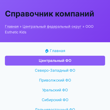
Справочник компаний
Главная
»
Центральный федеральный округ
» ООО
Esthetic Kids
🏠 Главная
Центральный ФО
Северо-Западный ФО
Приволжский ФО
Уральский ФО
Сибирский ФО
Дальневосточный ФО