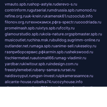
vmauto.spb.ru
shop-astyle.ru
derevo-s.ru
contrinform.ru
gutserial.ru
mdrussia.spb.ru
monod.ru
refine.org.ru
uk-krein.ru
kamensk61.ru
zooclub.info
filonov.org.ru
технокамск.рф
ra-spectr.ru
ooodriada.ru
promelmash.spb.ru
ixtys.spb.ru
fccity.ru
glamourstudio.spb.ru
kola-nature.org
spbmaster.spb.ru
musicoutlet.ru
china.msk.ru
bulldog.su
grimm-online.ru
outlander.net.ru
maga.spb.ru
anime-sell.ru
keseloy.ru
газприборсервис.рф
karmin.spb.ru
shekswood.ru
tischlermebel.ru
automall66.ru
mag-vladimir.ru
yardbar.ru
kiwitour.spb.ru
indesign.com.ru
freestylemebel.ru
bany-samara.ru
rsei.ru
naidisvoyput.ru
mgsn-invest.ru
ipkamerasannce.ru
alicante-house.ru
ibelka74.ru
cozyhouse.info
vlkargalev-studio.ru
700mb.ru
figura-ufa.ru
alina-live.ru
belarusiannews.ru
womenknow.ru
dos-vniimk.ru
sega.net.ru
dv.net.ru
phenomenonsofhistory.com
telesputnik.net.ru
wall.pp.ru
pylesosroidmi.ru