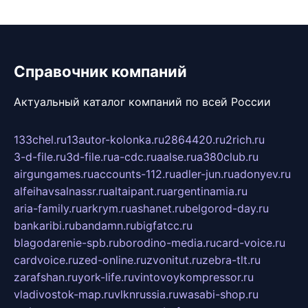
Справочник компаний
Актуальный каталог компаний по всей России
133chel.ru
13autor-kolonka.ru
2864420.ru
2rich.ru
3-d-file.ru
3d-file.ru
a-cdc.ru
aalse.ru
a380club.ru
airgungames.ru
accounts-112.ru
adler-jun.ru
adonyev.ru
alfeihavsalnassr.ru
altaipant.ru
argentinamia.ru
aria-family.ru
arkrym.ru
ashanet.ru
belgorod-day.ru
bankaribi.ru
bandamn.ru
bigfatcc.ru
blagodarenie-spb.ru
borodino-media.ru
card-voice.ru
cardvoice.ru
zed-online.ru
zvonitut.ru
zebra-tlt.ru
zarafshan.ru
york-life.ru
vintovoykompressor.ru
vladivostok-map.ru
vlknrussia.ru
wasabi-shop.ru