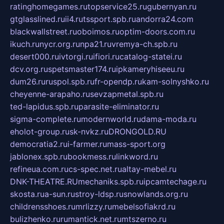
ratinghomegames.ru
topservice25.ru
gubernyan.ru
gtglasslined.ru
ii4.ru
tssport.spb.ru
andorra24.com
blackwallstreet.ru
oboimos.ru
optim-doors.com.ru
ikuch.ru
nycr.org.ru
npa21.ru
vremya-ch.spb.ru
desert000.ru
ivtorgi.ru
ifiori.ru
catalog-statei.ru
dcv.org.ru
spetsmaster174.ru
ipkameryhiseeu.ru
dum26.ru
ruspol.spb.ru
fr-opendp.ru
kam-solnyshko.ru
cheyenne-arapaho.ru
sevzapmetal.spb.ru
ted-lapidus.spb.ru
parasite-eliminator.ru
sigma-complete.ru
modernworld.ru
dama-moda.ru
eholot-group.ru
sk-nvkz.ru
DRONGOLD.RU
democratia2.ru
i-farmer.ru
mass-sport.org
jablonex.spb.ru
bookmess.ru
linkword.ru
refineua.com.ru
cs-spec.net.ru
altay-mebel.ru
DNK-THEATRE.RU
mechaniks.spb.ru
ipcamtechage.ru
skosta.ru
a-sun.ru
stroy-ldsp.ru
snowlands.org.ru
childrensshoes.ru
mrlizzy.ru
mebelsofiakrd.ru
bulizhenko.ru
rumantick.net.ru
mtszerno.ru