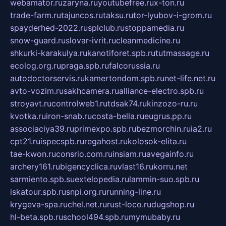
webamator.ru
zaryna.ru
youtubefree.ru
x-ton.ru
trade-farm.ru
tajuncos.ru
taksu.ru
tor-lyubov-i-grom.ru
spayderhed-2022.ru
splclub.ru
stoppamedia.ru
snow-guard.ru
slovar-ivrit.ru
cleanmedicine.ru
shkurki-karakulya.ru
kanotiforet.spb.ru
tutmassage.ru
ecolog.org.ru
praga.spb.ru
falcorussia.ru
autodoctorservis.ru
kamertondom.spb.ru
net-life.net.ru
avto-vozim.ru
sakhcamera.ru
alliance-electro.spb.ru
stroyavt.ru
controlweb1.ru
tdsak74.ru
kinzozo-ru.ru
kvotka.ru
iron-snab.ru
costa-bella.ru
eugrus.pp.ru
associaciya39.ru
primexpo.spb.ru
bezmorchin.ru
ia2.ru
cpt21.ru
ispecspb.ru
regahost.ru
kolosok-elita.ru
tae-kwon.ru
consrio.com.ru
insiam.ru
avegainfo.ru
archery161.ru
bigencyclica.ru
vlast16.ru
korru.net
sarmiento.spb.su
extelopedia.ru
lammin-suo.spb.ru
iskatour.spb.ru
snpi.org.ru
running-line.ru
krygeva-spa.ru
chel.net.ru
rust-loco.ru
dugshop.ru
hl-beta.spb.ru
school494.spb.ru
mymubaby.ru