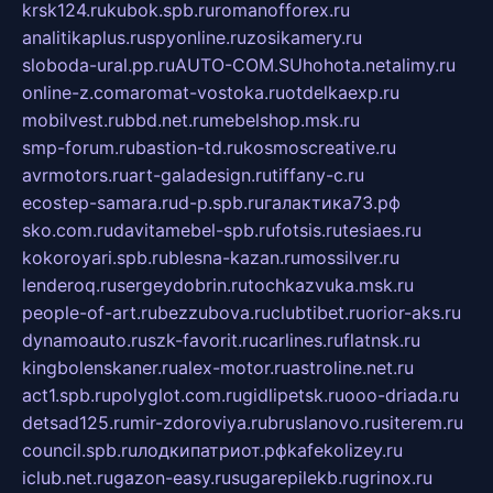
krsk124.ru
kubok.spb.ru
romanofforex.ru
analitikaplus.ru
spyonline.ru
zosikamery.ru
sloboda-ural.pp.ru
AUTO-COM.SU
hohota.net
alimy.ru
online-z.com
aromat-vostoka.ru
otdelkaexp.ru
mobilvest.ru
bbd.net.ru
mebelshop.msk.ru
smp-forum.ru
bastion-td.ru
kosmoscreative.ru
avrmotors.ru
art-galadesign.ru
tiffany-c.ru
ecostep-samara.ru
d-p.spb.ru
галактика73.рф
sko.com.ru
davitamebel-spb.ru
fotsis.ru
tesiaes.ru
kokoroyari.spb.ru
blesna-kazan.ru
mossilver.ru
lenderoq.ru
sergeydobrin.ru
tochkazvuka.msk.ru
people-of-art.ru
bezzubova.ru
clubtibet.ru
orior-aks.ru
dynamoauto.ru
szk-favorit.ru
carlines.ru
flatnsk.ru
kingbolenskaner.ru
alex-motor.ru
astroline.net.ru
act1.spb.ru
polyglot.com.ru
gidlipetsk.ru
ooo-driada.ru
detsad125.ru
mir-zdoroviya.ru
bruslanovo.ru
siterem.ru
council.spb.ru
лодкипатриот.рф
kafekolizey.ru
iclub.net.ru
gazon-easy.ru
sugarepilekb.ru
grinox.ru