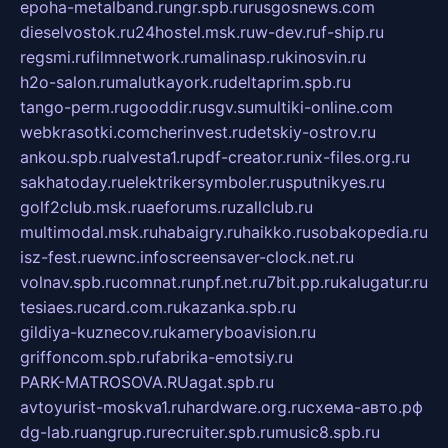
epoha-metalband.ru
ngr.spb.ru
rusgosnews.com
dieselvostok.ru
24hostel.msk.ru
w-dev.ru
f-ship.ru
regsmi.ru
filmnetwork.ru
malinasp.ru
kinosvin.ru
h2o-salon.ru
malutkayork.ru
deltaprim.spb.ru
tango-perm.ru
gooddir.ru
sgv.su
multiki-online.com
webkrasotki.com
cherinvest.ru
detskiy-ostrov.ru
ankou.spb.ru
alvesta1.ru
pdf-creator.ru
nix-files.org.ru
sakhatoday.ru
elektrikersymboler.ru
sputnikyes.ru
golf2club.msk.ru
aeforums.ru
zallclub.ru
multimodal.msk.ru
habaigry.ru
haikko.ru
sobakopedia.ru
isz-fest.ru
ewnc.info
screensaver-clock.net.ru
volnav.spb.ru
comnat.ru
npf.net.ru
7bit.pp.ru
kalugatur.ru
tesiaes.ru
card.com.ru
kazanka.spb.ru
gildiya-kuznecov.ru
kameryboavision.ru
griffoncom.spb.ru
fabrika-emotsiy.ru
PARK-MATROSOVA.RU
agat.spb.ru
avtoyurist-moskva1.ru
hardware.org.ru
схема-авто.рф
dg-lab.ru
angrup.ru
recruiter.spb.ru
music8.spb.ru