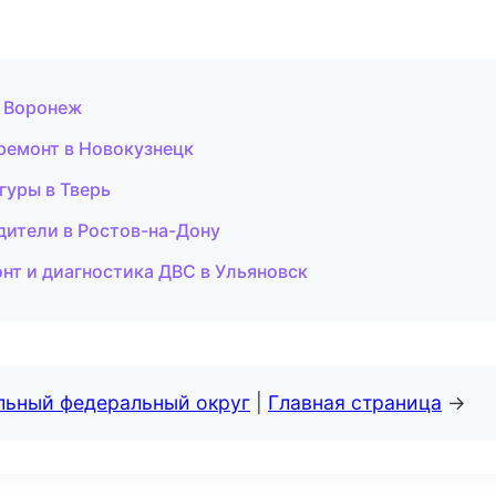
в Воронеж
ремонт в Новокузнецк
гуры в Тверь
водители в Ростов-на-Дону
онт и диагностика ДВС в Ульяновск
альный федеральный округ
|
Главная страница
→