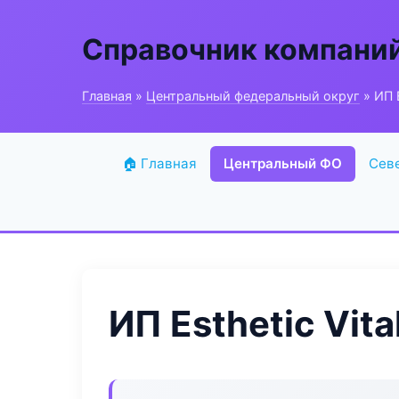
Справочник компани
Главная
»
Центральный федеральный округ
» ИП E
🏠 Главная
Центральный ФО
Сев
ИП Esthetic Vita