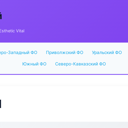
й
sthetic Vital
еро-Западный ФО
Приволжский ФО
Уральский ФО
Южный ФО
Северо-Кавказский ФО
l