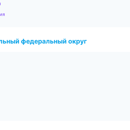
я
ия
альный федеральный округ