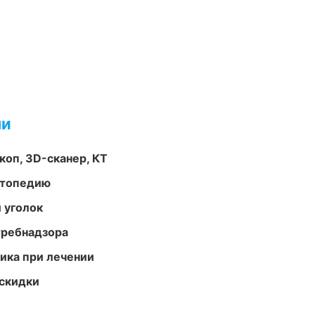
ми
оп, 3D-сканер, КТ
ортопедию
 уголок
требнадзора
тика при лечении
скидки