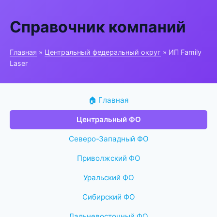
Справочник компаний
Главная
»
Центральный федеральный округ
» ИП Family
Laser
🏠 Главная
Центральный ФО
Северо-Западный ФО
Приволжский ФО
Уральский ФО
Сибирский ФО
Дальневосточный ФО