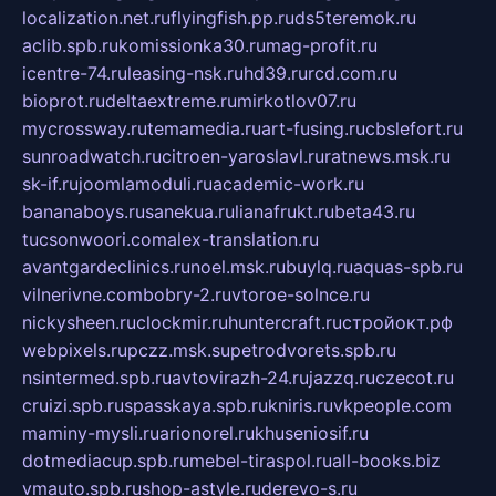
localization.net.ru
flyingfish.pp.ru
ds5teremok.ru
aclib.spb.ru
komissionka30.ru
mag-profit.ru
icentre-74.ru
leasing-nsk.ru
hd39.ru
rcd.com.ru
bioprot.ru
deltaextreme.ru
mirkotlov07.ru
mycrossway.ru
temamedia.ru
art-fusing.ru
cbslefort.ru
sunroadwatch.ru
citroen-yaroslavl.ru
ratnews.msk.ru
sk-if.ru
joomlamoduli.ru
academic-work.ru
bananaboys.ru
sanekua.ru
lianafrukt.ru
beta43.ru
tucsonwoori.com
alex-translation.ru
avantgardeclinics.ru
noel.msk.ru
buylq.ru
aquas-spb.ru
vilnerivne.com
bobry-2.ru
vtoroe-solnce.ru
nickysheen.ru
clockmir.ru
huntercraft.ru
стройокт.рф
webpixels.ru
pczz.msk.su
petrodvorets.spb.ru
nsintermed.spb.ru
avtovirazh-24.ru
jazzq.ru
czecot.ru
cruizi.spb.ru
spasskaya.spb.ru
kniris.ru
vkpeople.com
maminy-mysli.ru
arionorel.ru
khuseniosif.ru
dotmediacup.spb.ru
mebel-tiraspol.ru
all-books.biz
vmauto.spb.ru
shop-astyle.ru
derevo-s.ru