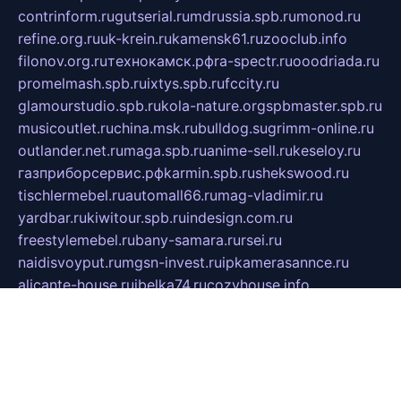
contrinform.ru
gutserial.ru
mdrussia.spb.ru
monod.ru
refine.org.ru
uk-krein.ru
kamensk61.ru
zooclub.info
filonov.org.ru
технокамск.рф
ra-spectr.ru
ooodriada.ru
promelmash.spb.ru
ixtys.spb.ru
fccity.ru
glamourstudio.spb.ru
kola-nature.org
spbmaster.spb.ru
musicoutlet.ru
china.msk.ru
bulldog.su
grimm-online.ru
outlander.net.ru
maga.spb.ru
anime-sell.ru
keseloy.ru
газприборсервис.рф
karmin.spb.ru
shekswood.ru
tischlermebel.ru
automall66.ru
mag-vladimir.ru
yardbar.ru
kiwitour.spb.ru
indesign.com.ru
freestylemebel.ru
bany-samara.ru
rsei.ru
naidisvoyput.ru
mgsn-invest.ru
ipkamerasannce.ru
alicante-house.ru
ibelka74.ru
cozyhouse.info
vlkargalev-studio.ru
700mb.ru
figura-ufa.ru
alina-live.ru
belarusiannews.ru
womenknow.ru
dos-vniimk.ru
sega.net.ru
dv.net.ru
phenomenonsofhistory.com
telesputnik.net.ru
wall.pp.ru
pylesosroidmi.ru
gtc-clan.ru
cligs.ru
bibikazap.ru
popova.org.ru