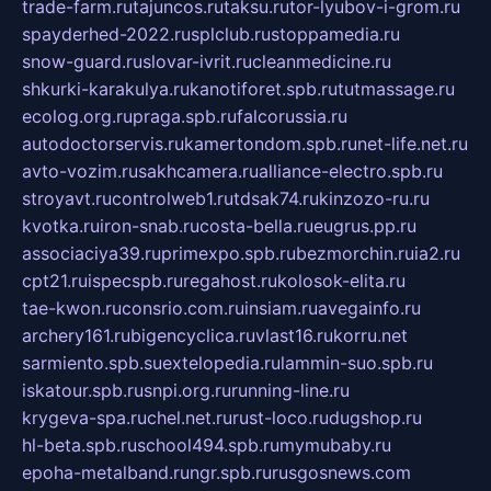
trade-farm.ru
tajuncos.ru
taksu.ru
tor-lyubov-i-grom.ru
spayderhed-2022.ru
splclub.ru
stoppamedia.ru
snow-guard.ru
slovar-ivrit.ru
cleanmedicine.ru
shkurki-karakulya.ru
kanotiforet.spb.ru
tutmassage.ru
ecolog.org.ru
praga.spb.ru
falcorussia.ru
autodoctorservis.ru
kamertondom.spb.ru
net-life.net.ru
avto-vozim.ru
sakhcamera.ru
alliance-electro.spb.ru
stroyavt.ru
controlweb1.ru
tdsak74.ru
kinzozo-ru.ru
kvotka.ru
iron-snab.ru
costa-bella.ru
eugrus.pp.ru
associaciya39.ru
primexpo.spb.ru
bezmorchin.ru
ia2.ru
cpt21.ru
ispecspb.ru
regahost.ru
kolosok-elita.ru
tae-kwon.ru
consrio.com.ru
insiam.ru
avegainfo.ru
archery161.ru
bigencyclica.ru
vlast16.ru
korru.net
sarmiento.spb.su
extelopedia.ru
lammin-suo.spb.ru
iskatour.spb.ru
snpi.org.ru
running-line.ru
krygeva-spa.ru
chel.net.ru
rust-loco.ru
dugshop.ru
hl-beta.spb.ru
school494.spb.ru
mymubaby.ru
epoha-metalband.ru
ngr.spb.ru
rusgosnews.com