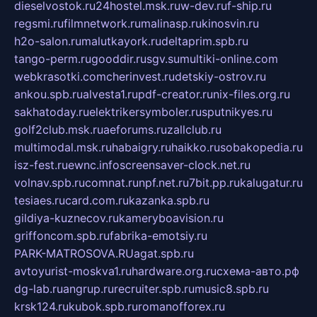
dieselvostok.ru
24hostel.msk.ru
w-dev.ru
f-ship.ru
regsmi.ru
filmnetwork.ru
malinasp.ru
kinosvin.ru
h2o-salon.ru
malutkayork.ru
deltaprim.spb.ru
tango-perm.ru
gooddir.ru
sgv.su
multiki-online.com
webkrasotki.com
cherinvest.ru
detskiy-ostrov.ru
ankou.spb.ru
alvesta1.ru
pdf-creator.ru
nix-files.org.ru
sakhatoday.ru
elektrikersymboler.ru
sputnikyes.ru
golf2club.msk.ru
aeforums.ru
zallclub.ru
multimodal.msk.ru
habaigry.ru
haikko.ru
sobakopedia.ru
isz-fest.ru
ewnc.info
screensaver-clock.net.ru
volnav.spb.ru
comnat.ru
npf.net.ru
7bit.pp.ru
kalugatur.ru
tesiaes.ru
card.com.ru
kazanka.spb.ru
gildiya-kuznecov.ru
kameryboavision.ru
griffoncom.spb.ru
fabrika-emotsiy.ru
PARK-MATROSOVA.RU
agat.spb.ru
avtoyurist-moskva1.ru
hardware.org.ru
схема-авто.рф
dg-lab.ru
angrup.ru
recruiter.spb.ru
music8.spb.ru
krsk124.ru
kubok.spb.ru
romanofforex.ru