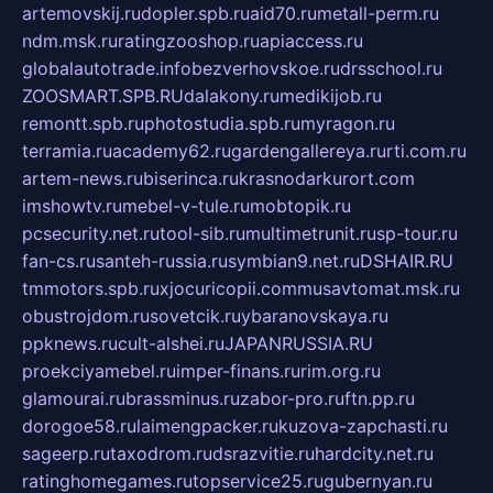
artemovskij.ru
dopler.spb.ru
aid70.ru
metall-perm.ru
ndm.msk.ru
ratingzooshop.ru
apiaccess.ru
globalautotrade.info
bezverhovskoe.ru
drsschool.ru
ZOOSMART.SPB.RU
dalakony.ru
medikijob.ru
remontt.spb.ru
photostudia.spb.ru
myragon.ru
terramia.ru
academy62.ru
gardengallereya.ru
rti.com.ru
artem-news.ru
biserinca.ru
krasnodarkurort.com
imshowtv.ru
mebel-v-tule.ru
mobtopik.ru
pcsecurity.net.ru
tool-sib.ru
multimetrunit.ru
sp-tour.ru
fan-cs.ru
santeh-russia.ru
symbian9.net.ru
DSHAIR.RU
tmmotors.spb.ru
xjocuricopii.com
musavtomat.msk.ru
obustrojdom.ru
sovetcik.ru
ybaranovskaya.ru
ppknews.ru
cult-alshei.ru
JAPANRUSSIA.RU
proekciyamebel.ru
imper-finans.ru
rim.org.ru
glamourai.ru
brassminus.ru
zabor-pro.ru
ftn.pp.ru
dorogoe58.ru
laimengpacker.ru
kuzova-zapchasti.ru
sageerp.ru
taxodrom.ru
dsrazvitie.ru
hardcity.net.ru
ratinghomegames.ru
topservice25.ru
gubernyan.ru