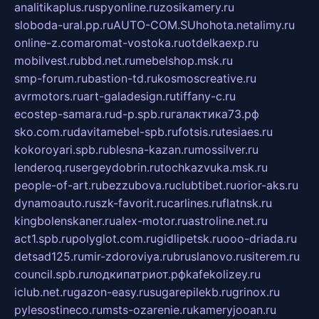
analitikaplus.ru
spyonline.ru
zosikamery.ru
sloboda-ural.pp.ru
AUTO-COM.SU
hohota.net
alimy.ru
online-z.com
aromat-vostoka.ru
otdelkaexp.ru
mobilvest.ru
bbd.net.ru
mebelshop.msk.ru
smp-forum.ru
bastion-td.ru
kosmoscreative.ru
avrmotors.ru
art-galadesign.ru
tiffany-c.ru
ecostep-samara.ru
d-p.spb.ru
галактика73.рф
sko.com.ru
davitamebel-spb.ru
fotsis.ru
tesiaes.ru
kokoroyari.spb.ru
blesna-kazan.ru
mossilver.ru
lenderoq.ru
sergeydobrin.ru
tochkazvuka.msk.ru
people-of-art.ru
bezzubova.ru
clubtibet.ru
orior-aks.ru
dynamoauto.ru
szk-favorit.ru
carlines.ru
flatnsk.ru
kingbolenskaner.ru
alex-motor.ru
astroline.net.ru
act1.spb.ru
polyglot.com.ru
gidlipetsk.ru
ooo-driada.ru
detsad125.ru
mir-zdoroviya.ru
bruslanovo.ru
siterem.ru
council.spb.ru
лодкипатриот.рф
kafekolizey.ru
iclub.net.ru
gazon-easy.ru
sugarepilekb.ru
grinox.ru
pylesostineco.ru
msts-ozarenie.ru
kameryjooan.ru