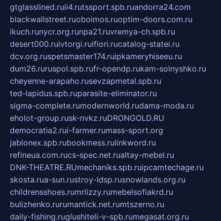
gtglasslined.ru
ii4.ru
tssport.spb.ru
andorra24.com
blackwallstreet.ru
oboimos.ru
optim-doors.com.ru
ikuch.ru
nycr.org.ru
npa21.ru
vremya-ch.spb.ru
desert000.ru
ivtorgi.ru
ifiori.ru
catalog-statei.ru
dcv.org.ru
spetsmaster174.ru
ipkameryhiseeu.ru
dum26.ru
ruspol.spb.ru
fr-opendp.ru
kam-solnyshko.ru
cheyenne-arapaho.ru
sevzapmetal.spb.ru
ted-lapidus.spb.ru
parasite-eliminator.ru
sigma-complete.ru
modernworld.ru
dama-moda.ru
eholot-group.ru
sk-nvkz.ru
DRONGOLD.RU
democratia2.ru
i-farmer.ru
mass-sport.org
jablonex.spb.ru
bookmess.ru
linkword.ru
refineua.com.ru
cs-spec.net.ru
altay-mebel.ru
DNK-THEATRE.RU
mechaniks.spb.ru
ipcamtechage.ru
skosta.ru
a-sun.ru
stroy-ldsp.ru
snowlands.org.ru
childrensshoes.ru
mrlizzy.ru
mebelsofiakrd.ru
bulizhenko.ru
rumantick.net.ru
mtszerno.ru
daily-fishing.ru
glushiteli-v-spb.ru
megasat.org.ru