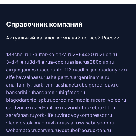
Справочник компаний
Актуальный каталог компаний по всей России
133chel.ru
13autor-kolonka.ru
2864420.ru
2rich.ru
3-d-file.ru
3d-file.ru
a-cdc.ru
aalse.ru
a380club.ru
airgungames.ru
accounts-112.ru
adler-jun.ru
adonyev.ru
alfeihavsalnassr.ru
altaipant.ru
argentinamia.ru
aria-family.ru
arkrym.ru
ashanet.ru
belgorod-day.ru
bankaribi.ru
bandamn.ru
bigfatcc.ru
blagodarenie-spb.ru
borodino-media.ru
card-voice.ru
cardvoice.ru
zed-online.ru
zvonitut.ru
zebra-tlt.ru
zarafshan.ru
york-life.ru
vintovoykompressor.ru
vladivostok-map.ru
vlknrussia.ru
wasabi-shop.ru
webamator.ru
zaryna.ru
youtubefree.ru
x-ton.ru