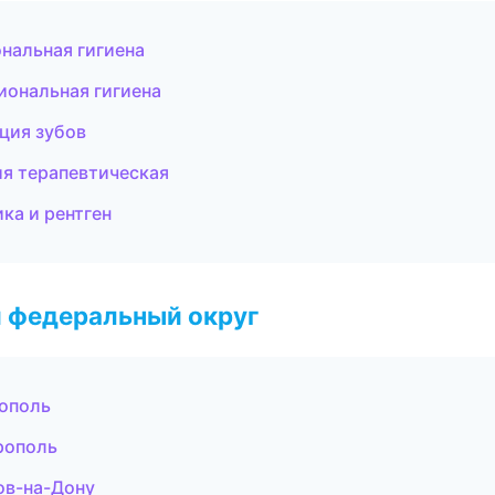
нальная гигиена
иональная гигиена
ация зубов
ия терапевтическая
ка и рентген
 федеральный округ
рополь
рополь
ов-на-Дону