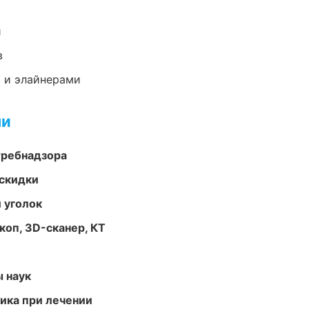
и
в
 и элайнерами
ми
требнадзора
скидки
 уголок
оп, 3D-сканер, КТ
ы наук
тика при лечении