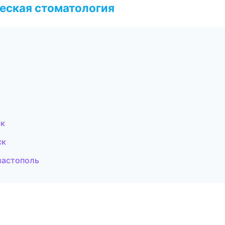
еская стоматология
ск
ск
вастополь