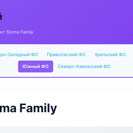
й
кт Stoma Family
ро-Западный ФО
Приволжский ФО
Уральский ФО
Южный ФО
Северо-Кавказский ФО
ma Family