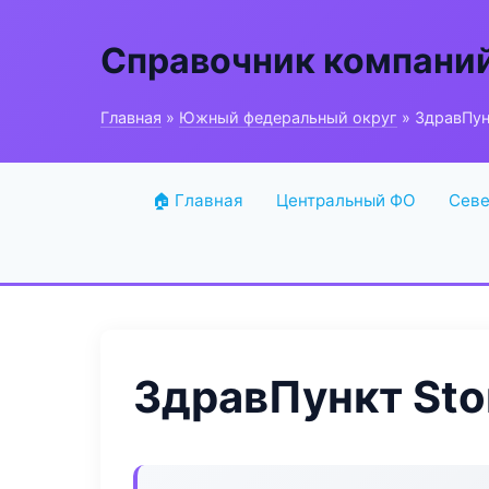
Справочник компани
Главная
»
Южный федеральный округ
» ЗдравПун
🏠 Главная
Центральный ФО
Севе
ЗдравПункт Sto