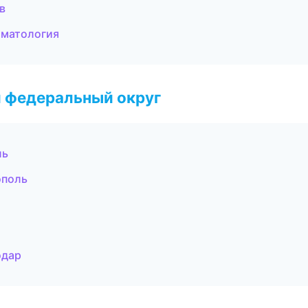
в
оматология
 федеральный округ
ль
ополь
одар