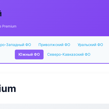
й
e Premium
ро-Западный ФО
Приволжский ФО
Уральский ФО
Южный ФО
Северо-Кавказский ФО
ium