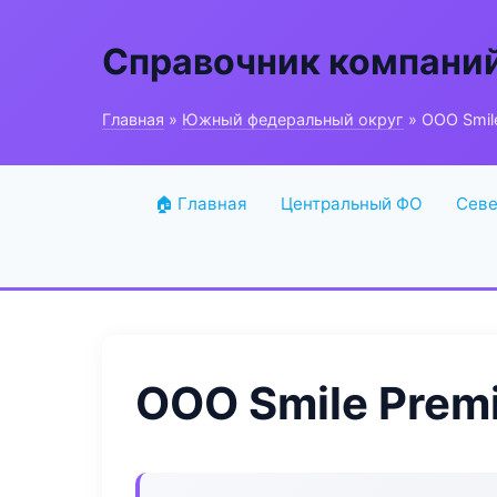
Справочник компани
Главная
»
Южный федеральный округ
» ООО Smil
🏠 Главная
Центральный ФО
Севе
ООО Smile Prem