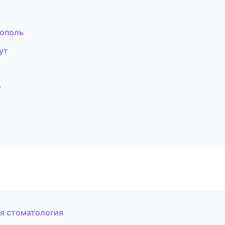
тополь
ут
г
ая стоматология