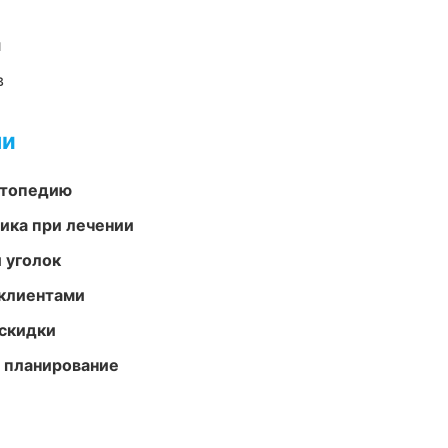
и
в
ми
ортопедию
тика при лечении
 уголок
 клиентами
скидки
 планирование