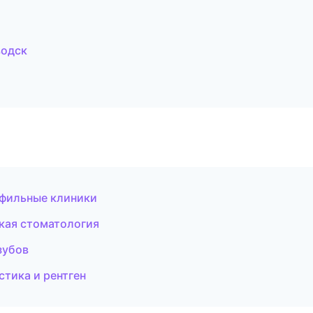
водск
офильные клиники
кая стоматология
зубов
стика и рентген