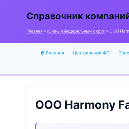
Справочник компани
Главная
»
Южный федеральный округ
» ООО Harm
🏠 Главная
Центральный ФО
Севе
ООО Harmony Fa