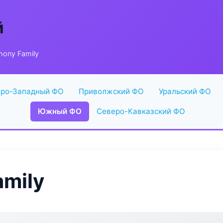
й
ony Family
ро-Западный ФО
Приволжский ФО
Уральский ФО
Южный ФО
Северо-Кавказский ФО
mily