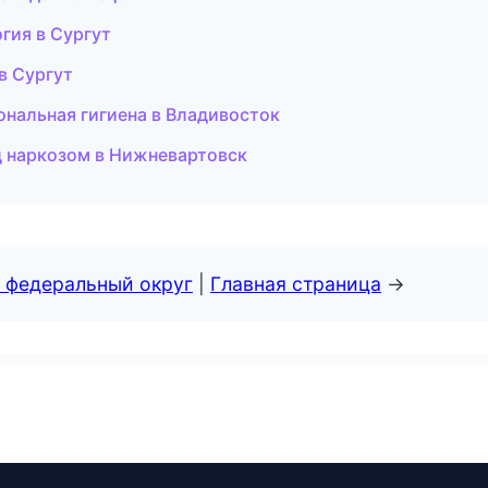
гия в Сургут
 в Сургут
ональная гигиена в Владивосток
д наркозом в Нижневартовск
 федеральный округ
|
Главная страница
→