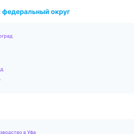
 федеральный округ
оград
ад
у
зводство в Уфа