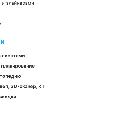
 и элайнерами
в
ми
 клиентами
 планирование
ортопедию
оп, 3D-сканер, КТ
скидки