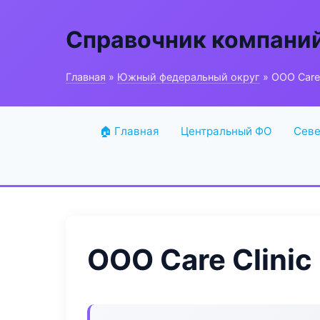
Справочник компани
Главная
»
Южный федеральный округ
» ООО Care 
🏠 Главная
Центральный ФО
Севе
ООО Care Clinic