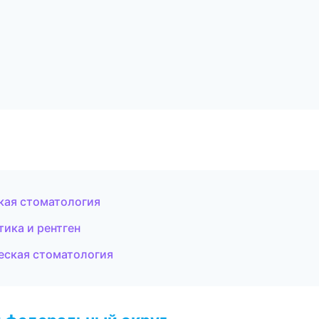
кая стоматология
тика и рентген
ческая стоматология