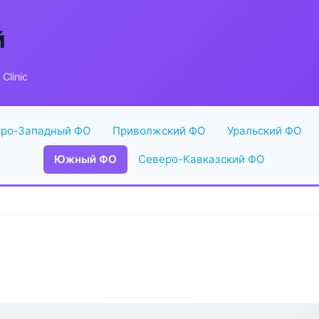
й
Clinic
ро-Западный ФО
Приволжский ФО
Уральский ФО
Южный ФО
Северо-Кавказский ФО