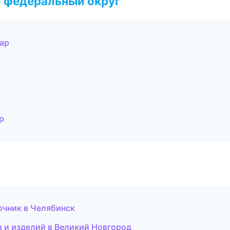
 федеральный округ
дар
р
вочник в Челябинск
в и изделий в Великий Новгород