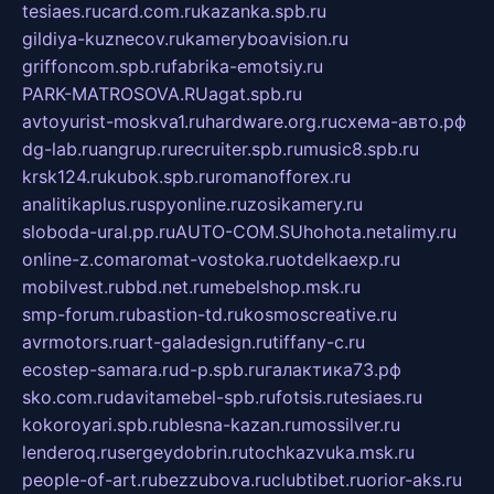
tesiaes.ru
card.com.ru
kazanka.spb.ru
gildiya-kuznecov.ru
kameryboavision.ru
griffoncom.spb.ru
fabrika-emotsiy.ru
PARK-MATROSOVA.RU
agat.spb.ru
avtoyurist-moskva1.ru
hardware.org.ru
схема-авто.рф
dg-lab.ru
angrup.ru
recruiter.spb.ru
music8.spb.ru
krsk124.ru
kubok.spb.ru
romanofforex.ru
analitikaplus.ru
spyonline.ru
zosikamery.ru
sloboda-ural.pp.ru
AUTO-COM.SU
hohota.net
alimy.ru
online-z.com
aromat-vostoka.ru
otdelkaexp.ru
mobilvest.ru
bbd.net.ru
mebelshop.msk.ru
smp-forum.ru
bastion-td.ru
kosmoscreative.ru
avrmotors.ru
art-galadesign.ru
tiffany-c.ru
ecostep-samara.ru
d-p.spb.ru
галактика73.рф
sko.com.ru
davitamebel-spb.ru
fotsis.ru
tesiaes.ru
kokoroyari.spb.ru
blesna-kazan.ru
mossilver.ru
lenderoq.ru
sergeydobrin.ru
tochkazvuka.msk.ru
people-of-art.ru
bezzubova.ru
clubtibet.ru
orior-aks.ru