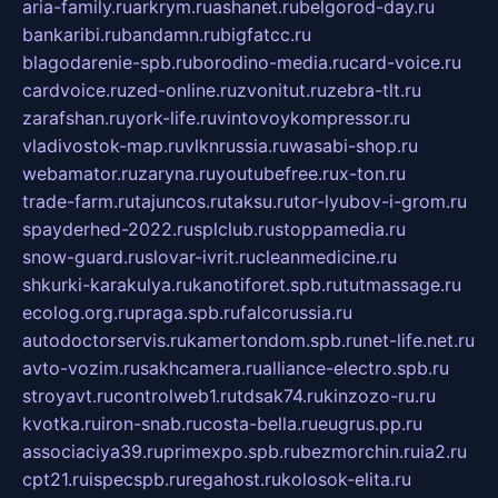
aria-family.ru
arkrym.ru
ashanet.ru
belgorod-day.ru
bankaribi.ru
bandamn.ru
bigfatcc.ru
blagodarenie-spb.ru
borodino-media.ru
card-voice.ru
cardvoice.ru
zed-online.ru
zvonitut.ru
zebra-tlt.ru
zarafshan.ru
york-life.ru
vintovoykompressor.ru
vladivostok-map.ru
vlknrussia.ru
wasabi-shop.ru
webamator.ru
zaryna.ru
youtubefree.ru
x-ton.ru
trade-farm.ru
tajuncos.ru
taksu.ru
tor-lyubov-i-grom.ru
spayderhed-2022.ru
splclub.ru
stoppamedia.ru
snow-guard.ru
slovar-ivrit.ru
cleanmedicine.ru
shkurki-karakulya.ru
kanotiforet.spb.ru
tutmassage.ru
ecolog.org.ru
praga.spb.ru
falcorussia.ru
autodoctorservis.ru
kamertondom.spb.ru
net-life.net.ru
avto-vozim.ru
sakhcamera.ru
alliance-electro.spb.ru
stroyavt.ru
controlweb1.ru
tdsak74.ru
kinzozo-ru.ru
kvotka.ru
iron-snab.ru
costa-bella.ru
eugrus.pp.ru
associaciya39.ru
primexpo.spb.ru
bezmorchin.ru
ia2.ru
cpt21.ru
ispecspb.ru
regahost.ru
kolosok-elita.ru