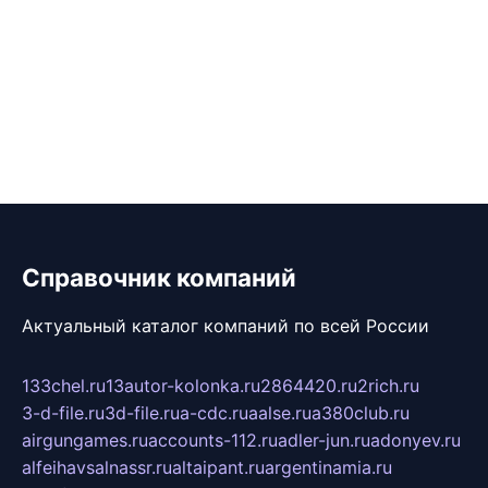
Справочник компаний
Актуальный каталог компаний по всей России
133chel.ru
13autor-kolonka.ru
2864420.ru
2rich.ru
3-d-file.ru
3d-file.ru
a-cdc.ru
aalse.ru
a380club.ru
airgungames.ru
accounts-112.ru
adler-jun.ru
adonyev.ru
alfeihavsalnassr.ru
altaipant.ru
argentinamia.ru