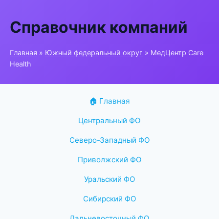
Справочник компаний
Главная
»
Южный федеральный округ
» МедЦентр Care
Health
🏠 Главная
Центральный ФО
Северо-Западный ФО
Приволжский ФО
Уральский ФО
Сибирский ФО
Дальневосточный ФО