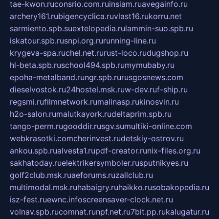
tae-kwon.ru
consrio.com.ru
insiam.ru
avegainfo.ru
archery161.ru
bigencyclica.ru
vlast16.ru
korru.net
sarmiento.spb.su
extelopedia.ru
lammin-suo.spb.ru
iskatour.spb.ru
snpi.org.ru
running-line.ru
krygeva-spa.ru
chel.net.ru
rust-loco.ru
dugshop.ru
hl-beta.spb.ru
school494.spb.ru
mymubaby.ru
epoha-metalband.ru
ngr.spb.ru
rusgosnews.com
dieselvostok.ru
24hostel.msk.ru
w-dev.ru
f-ship.ru
regsmi.ru
filmnetwork.ru
malinasp.ru
kinosvin.ru
h2o-salon.ru
malutkayork.ru
deltaprim.spb.ru
tango-perm.ru
gooddir.ru
sgv.su
multiki-online.com
webkrasotki.com
cherinvest.ru
detskiy-ostrov.ru
ankou.spb.ru
alvesta1.ru
pdf-creator.ru
nix-files.org.ru
sakhatoday.ru
elektrikersymboler.ru
sputnikyes.ru
golf2club.msk.ru
aeforums.ru
zallclub.ru
multimodal.msk.ru
habaigry.ru
haikko.ru
sobakopedia.ru
isz-fest.ru
ewnc.info
screensaver-clock.net.ru
volnav.spb.ru
comnat.ru
npf.net.ru
7bit.pp.ru
kalugatur.ru