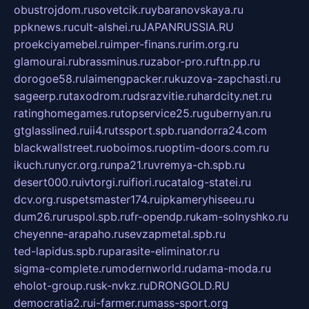
obustrojdom.ru
sovetcik.ru
ybaranovskaya.ru
ppknews.ru
cult-alshei.ru
JAPANRUSSIA.RU
proekciyamebel.ru
imper-finans.ru
rim.org.ru
glamourai.ru
brassminus.ru
zabor-pro.ru
ftn.pp.ru
dorogoe58.ru
laimengpacker.ru
kuzova-zapchasti.ru
sageerp.ru
taxodrom.ru
dsrazvitie.ru
hardcity.net.ru
ratinghomegames.ru
topservice25.ru
gubernyan.ru
gtglasslined.ru
ii4.ru
tssport.spb.ru
andorra24.com
blackwallstreet.ru
oboimos.ru
optim-doors.com.ru
ikuch.ru
nycr.org.ru
npa21.ru
vremya-ch.spb.ru
desert000.ru
ivtorgi.ru
ifiori.ru
catalog-statei.ru
dcv.org.ru
spetsmaster174.ru
ipkameryhiseeu.ru
dum26.ru
ruspol.spb.ru
fr-opendp.ru
kam-solnyshko.ru
cheyenne-arapaho.ru
sevzapmetal.spb.ru
ted-lapidus.spb.ru
parasite-eliminator.ru
sigma-complete.ru
modernworld.ru
dama-moda.ru
eholot-group.ru
sk-nvkz.ru
DRONGOLD.RU
democratia2.ru
i-farmer.ru
mass-sport.org