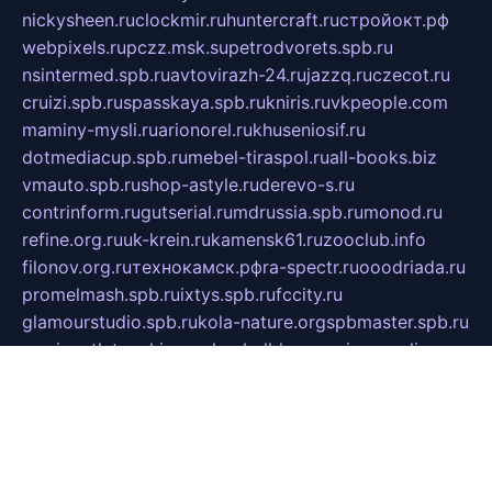
nickysheen.ru
clockmir.ru
huntercraft.ru
стройокт.рф
webpixels.ru
pczz.msk.su
petrodvorets.spb.ru
nsintermed.spb.ru
avtovirazh-24.ru
jazzq.ru
czecot.ru
cruizi.spb.ru
spasskaya.spb.ru
kniris.ru
vkpeople.com
maminy-mysli.ru
arionorel.ru
khuseniosif.ru
dotmediacup.spb.ru
mebel-tiraspol.ru
all-books.biz
vmauto.spb.ru
shop-astyle.ru
derevo-s.ru
contrinform.ru
gutserial.ru
mdrussia.spb.ru
monod.ru
refine.org.ru
uk-krein.ru
kamensk61.ru
zooclub.info
filonov.org.ru
технокамск.рф
ra-spectr.ru
ooodriada.ru
promelmash.spb.ru
ixtys.spb.ru
fccity.ru
glamourstudio.spb.ru
kola-nature.org
spbmaster.spb.ru
musicoutlet.ru
china.msk.ru
bulldog.su
grimm-online.ru
outlander.net.ru
maga.spb.ru
anime-sell.ru
keseloy.ru
газприборсервис.рф
karmin.spb.ru
shekswood.ru
tischlermebel.ru
automall66.ru
mag-vladimir.ru
yardbar.ru
kiwitour.spb.ru
indesign.com.ru
freestylemebel.ru
bany-samara.ru
rsei.ru