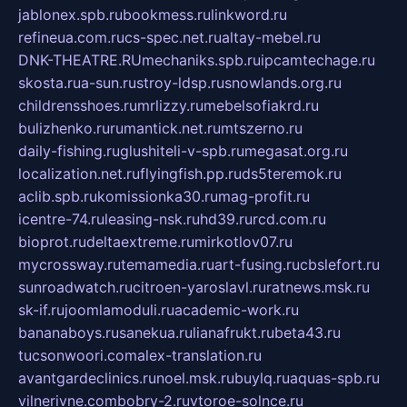
jablonex.spb.ru
bookmess.ru
linkword.ru
refineua.com.ru
cs-spec.net.ru
altay-mebel.ru
DNK-THEATRE.RU
mechaniks.spb.ru
ipcamtechage.ru
skosta.ru
a-sun.ru
stroy-ldsp.ru
snowlands.org.ru
childrensshoes.ru
mrlizzy.ru
mebelsofiakrd.ru
bulizhenko.ru
rumantick.net.ru
mtszerno.ru
daily-fishing.ru
glushiteli-v-spb.ru
megasat.org.ru
localization.net.ru
flyingfish.pp.ru
ds5teremok.ru
aclib.spb.ru
komissionka30.ru
mag-profit.ru
icentre-74.ru
leasing-nsk.ru
hd39.ru
rcd.com.ru
bioprot.ru
deltaextreme.ru
mirkotlov07.ru
mycrossway.ru
temamedia.ru
art-fusing.ru
cbslefort.ru
sunroadwatch.ru
citroen-yaroslavl.ru
ratnews.msk.ru
sk-if.ru
joomlamoduli.ru
academic-work.ru
bananaboys.ru
sanekua.ru
lianafrukt.ru
beta43.ru
tucsonwoori.com
alex-translation.ru
avantgardeclinics.ru
noel.msk.ru
buylq.ru
aquas-spb.ru
vilnerivne.com
bobry-2.ru
vtoroe-solnce.ru