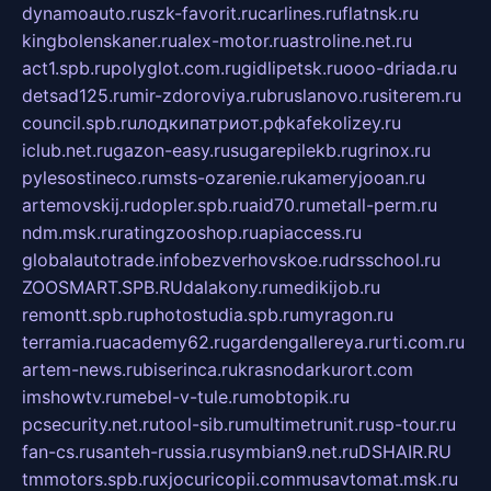
dynamoauto.ru
szk-favorit.ru
carlines.ru
flatnsk.ru
kingbolenskaner.ru
alex-motor.ru
astroline.net.ru
act1.spb.ru
polyglot.com.ru
gidlipetsk.ru
ooo-driada.ru
detsad125.ru
mir-zdoroviya.ru
bruslanovo.ru
siterem.ru
council.spb.ru
лодкипатриот.рф
kafekolizey.ru
iclub.net.ru
gazon-easy.ru
sugarepilekb.ru
grinox.ru
pylesostineco.ru
msts-ozarenie.ru
kameryjooan.ru
artemovskij.ru
dopler.spb.ru
aid70.ru
metall-perm.ru
ndm.msk.ru
ratingzooshop.ru
apiaccess.ru
globalautotrade.info
bezverhovskoe.ru
drsschool.ru
ZOOSMART.SPB.RU
dalakony.ru
medikijob.ru
remontt.spb.ru
photostudia.spb.ru
myragon.ru
terramia.ru
academy62.ru
gardengallereya.ru
rti.com.ru
artem-news.ru
biserinca.ru
krasnodarkurort.com
imshowtv.ru
mebel-v-tule.ru
mobtopik.ru
pcsecurity.net.ru
tool-sib.ru
multimetrunit.ru
sp-tour.ru
fan-cs.ru
santeh-russia.ru
symbian9.net.ru
DSHAIR.RU
tmmotors.spb.ru
xjocuricopii.com
musavtomat.msk.ru