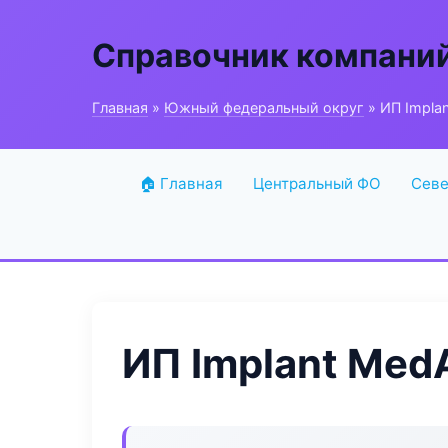
Справочник компани
Главная
»
Южный федеральный округ
» ИП Implan
🏠 Главная
Центральный ФО
Севе
ИП Implant Med