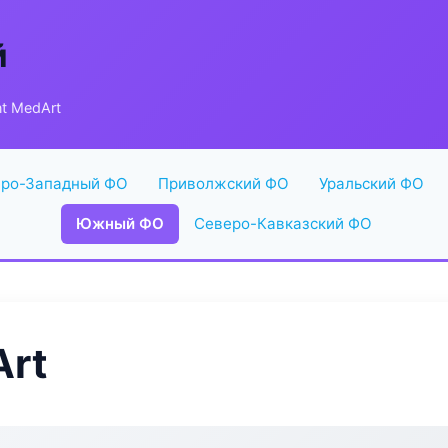
й
t MedArt
ро-Западный ФО
Приволжский ФО
Уральский ФО
Южный ФО
Северо-Кавказский ФО
Art