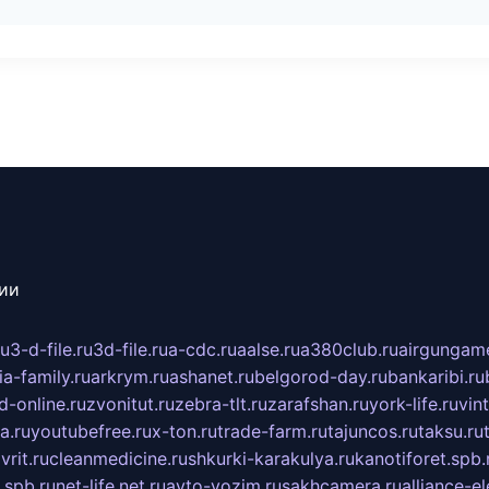
сии
ru
3-d-file.ru
3d-file.ru
a-cdc.ru
aalse.ru
a380club.ru
airgungame
ia-family.ru
arkrym.ru
ashanet.ru
belgorod-day.ru
bankaribi.ru
d-online.ru
zvonitut.ru
zebra-tlt.ru
zarafshan.ru
york-life.ru
vin
a.ru
youtubefree.ru
x-ton.ru
trade-farm.ru
tajuncos.ru
taksu.ru
vrit.ru
cleanmedicine.ru
shkurki-karakulya.ru
kanotiforet.spb.
spb.ru
net-life.net.ru
avto-vozim.ru
sakhcamera.ru
alliance-e