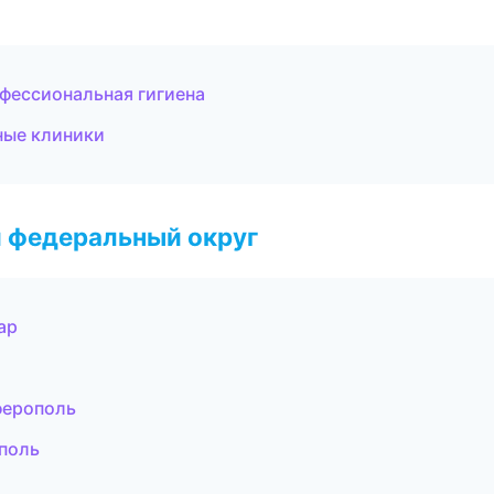
фессиональная гигиена
ные клиники
 федеральный округ
ар
ферополь
поль