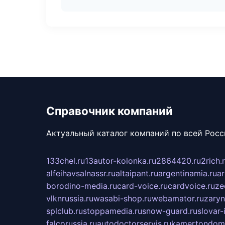
Справочник компаний
Актуальный каталог компаний по всей Рос
133chel.ru
13autor-kolonka.ru
2864420.ru
2rich.
alfeihavsalnassr.ru
altaipant.ru
argentinamia.ru
ar
borodino-media.ru
card-voice.ru
cardvoice.ru
ze
vlknrussia.ru
wasabi-shop.ru
webamator.ru
zaryn
splclub.ru
stoppamedia.ru
snow-guard.ru
slovar-i
falcorussia.ru
autodoctorservis.ru
kamertondom.