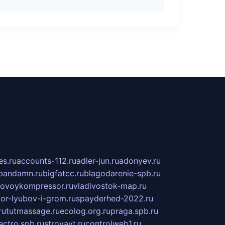
s.ru
accounts-112.ru
adler-jun.ru
adonyev.ru
bandamn.ru
bigfatcc.ru
blagodarenie-spb.ru
tovoykompressor.ru
vladivostok-map.ru
tor-lyubov-i-grom.ru
spayderhed-2022.ru
ru
tutmassage.ru
ecolog.org.ru
praga.spb.ru
lectro.spb.ru
stroyavt.ru
controlweb1.ru