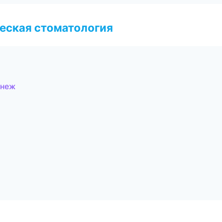
еская стоматология
онеж