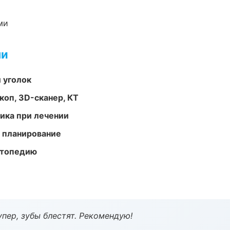
ми
ми
 уголок
оп, 3D-сканер, КТ
тика при лечении
 планирование
ортопедию
пер, зубы блестят. Рекомендую!