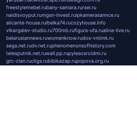
freestylemebel.ru
bany-samara.ru
rsei.ru
naidisvoyput.ru
mgsn-invest.ru
ipkamerasannce.ru
alicante-house.ru
ibelka74.ru
cozyhouse.info
vlkargalev-studio.ru
700mb.ru
figura-ufa.ru
alina-live.ru
belarusiannews.ru
womenknow.ru
dos-vniimk.ru
sega.net.ru
dv.net.ru
phenomenonsofhistory.com
telesputnik.net.ru
wall.pp.ru
pylesosroidmi.ru
gtc-clan.ru
cligs.ru
bibikazap.ru
popova.org.ru
netwhistler.spb.ru
bellvil.ru
bonzon.ru
iss-vladik.ru
defiparis.net.ru
las-gryzas.ru
amku.ru
electednews.spb.ru
feather.org.ru
spar72.ru
tankiigri.ru
dominus.com.ru
ibtree.ru
sanykool.pp.ru
unixlib.org.ru
menatep.spb.ru
gartenterrassen.ru
printeka.ru
skvozilka.com.ru
parkovka-pub.ru
lovemobi.ru
art-ru.ru
emulatorz.com.ru
alucomp.com.ru
tatforum.com.ru
alternativa-profi.ru
dermakler.ru
artsurvey.ru
aredir.ru
khimspas.ru
centr-maxi.ru
2018r.ru