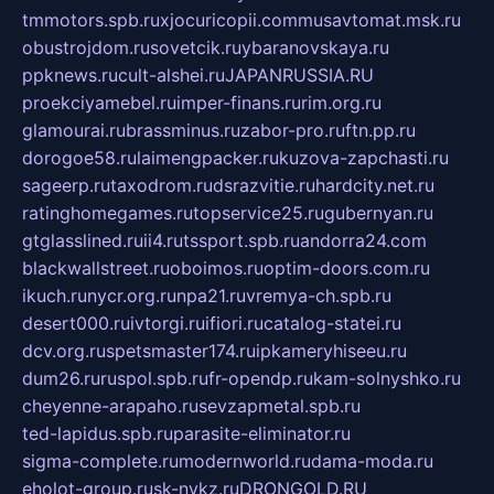
tmmotors.spb.ru
xjocuricopii.com
musavtomat.msk.ru
obustrojdom.ru
sovetcik.ru
ybaranovskaya.ru
ppknews.ru
cult-alshei.ru
JAPANRUSSIA.RU
proekciyamebel.ru
imper-finans.ru
rim.org.ru
glamourai.ru
brassminus.ru
zabor-pro.ru
ftn.pp.ru
dorogoe58.ru
laimengpacker.ru
kuzova-zapchasti.ru
sageerp.ru
taxodrom.ru
dsrazvitie.ru
hardcity.net.ru
ratinghomegames.ru
topservice25.ru
gubernyan.ru
gtglasslined.ru
ii4.ru
tssport.spb.ru
andorra24.com
blackwallstreet.ru
oboimos.ru
optim-doors.com.ru
ikuch.ru
nycr.org.ru
npa21.ru
vremya-ch.spb.ru
desert000.ru
ivtorgi.ru
ifiori.ru
catalog-statei.ru
dcv.org.ru
spetsmaster174.ru
ipkameryhiseeu.ru
dum26.ru
ruspol.spb.ru
fr-opendp.ru
kam-solnyshko.ru
cheyenne-arapaho.ru
sevzapmetal.spb.ru
ted-lapidus.spb.ru
parasite-eliminator.ru
sigma-complete.ru
modernworld.ru
dama-moda.ru
eholot-group.ru
sk-nvkz.ru
DRONGOLD.RU