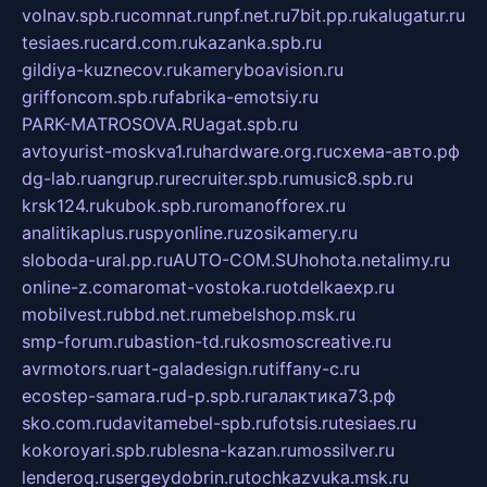
volnav.spb.ru
comnat.ru
npf.net.ru
7bit.pp.ru
kalugatur.ru
tesiaes.ru
card.com.ru
kazanka.spb.ru
gildiya-kuznecov.ru
kameryboavision.ru
griffoncom.spb.ru
fabrika-emotsiy.ru
PARK-MATROSOVA.RU
agat.spb.ru
avtoyurist-moskva1.ru
hardware.org.ru
схема-авто.рф
dg-lab.ru
angrup.ru
recruiter.spb.ru
music8.spb.ru
krsk124.ru
kubok.spb.ru
romanofforex.ru
analitikaplus.ru
spyonline.ru
zosikamery.ru
sloboda-ural.pp.ru
AUTO-COM.SU
hohota.net
alimy.ru
online-z.com
aromat-vostoka.ru
otdelkaexp.ru
mobilvest.ru
bbd.net.ru
mebelshop.msk.ru
smp-forum.ru
bastion-td.ru
kosmoscreative.ru
avrmotors.ru
art-galadesign.ru
tiffany-c.ru
ecostep-samara.ru
d-p.spb.ru
галактика73.рф
sko.com.ru
davitamebel-spb.ru
fotsis.ru
tesiaes.ru
kokoroyari.spb.ru
blesna-kazan.ru
mossilver.ru
lenderoq.ru
sergeydobrin.ru
tochkazvuka.msk.ru