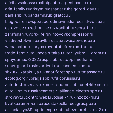
alfeihavsalnassr.ru
altaipant.ru
argentinamia.ru
aria-family.ru
arkrym.ru
ashanet.ru
belgorod-day.ru
bankaribi.ru
bandamn.ru
bigfatcc.ru
blagodarenie-spb.ru
borodino-media.ru
card-voice.ru
cardvoice.ru
zed-online.ru
zvonitut.ru
zebra-tlt.ru
zarafshan.ru
york-life.ru
vintovoykompressor.ru
vladivostok-map.ru
vlknrussia.ru
wasabi-shop.ru
webamator.ru
zaryna.ru
youtubefree.ru
x-ton.ru
trade-farm.ru
tajuncos.ru
taksu.ru
tor-lyubov-i-grom.ru
spayderhed-2022.ru
splclub.ru
stoppamedia.ru
snow-guard.ru
slovar-ivrit.ru
cleanmedicine.ru
shkurki-karakulya.ru
kanotiforet.spb.ru
tutmassage.ru
ecolog.org.ru
praga.spb.ru
falcorussia.ru
autodoctorservis.ru
kamertondom.spb.ru
net-life.net.ru
avto-vozim.ru
sakhcamera.ru
alliance-electro.spb.ru
stroyavt.ru
controlweb1.ru
tdsak74.ru
kinzozo-ru.ru
kvotka.ru
iron-snab.ru
costa-bella.ru
eugrus.pp.ru
associaciya39.ru
primexpo.spb.ru
bezmorchin.ru
ia2.ru