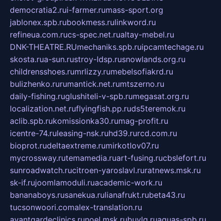
democratia2.ru
i-farmer.ru
mass-sport.org
jablonex.spb.ru
bookmess.ru
linkword.ru
refineua.com.ru
cs-spec.net.ru
altay-mebel.ru
DNK-THEATRE.RU
mechaniks.spb.ru
ipcamtechage.ru
skosta.ru
a-sun.ru
stroy-ldsp.ru
snowlands.org.ru
childrensshoes.ru
mrlizzy.ru
mebelsofiakrd.ru
bulizhenko.ru
rumantick.net.ru
mtszerno.ru
daily-fishing.ru
glushiteli-v-spb.ru
megasat.org.ru
localization.net.ru
flyingfish.pp.ru
ds5teremok.ru
aclib.spb.ru
komissionka30.ru
mag-profit.ru
icentre-74.ru
leasing-nsk.ru
hd39.ru
rcd.com.ru
bioprot.ru
deltaextreme.ru
mirkotlov07.ru
mycrossway.ru
temamedia.ru
art-fusing.ru
cbslefort.ru
sunroadwatch.ru
citroen-yaroslavl.ru
ratnews.msk.ru
sk-if.ru
joomlamoduli.ru
academic-work.ru
bananaboys.ru
sanekua.ru
lianafrukt.ru
beta43.ru
tucsonwoori.com
alex-translation.ru
avantgardeclinics.ru
noel.msk.ru
buylq.ru
aquas-spb.ru