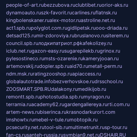
people-of-art.ru
bezzubova.ru
clubtibet.ru
orior-aks.ru
dynamoauto.ru
szk-favorit.ru
carlines.ru
flatnsk.ru
kingbolenskaner.ru
alex-motor.ru
astroline.net.ru
act1.spb.ru
polyglot.com.ru
gidlipetsk.ru
ooo-driada.ru
detsad125.ru
mir-zdoroviya.ru
bruslanovo.ru
siterem.ru
council.spb.ru
лодкипатриот.рф
kafekolizey.ru
iclub.net.ru
gazon-easy.ru
sugarepilekb.ru
grinox.ru
pylesostineco.ru
msts-ozarenie.ru
kameryjooan.ru
artemovskij.ru
dopler.spb.ru
aid70.ru
metall-perm.ru
ndm.msk.ru
ratingzooshop.ru
apiaccess.ru
globalautotrade.info
bezverhovskoe.ru
drsschool.ru
ZOOSMART.SPB.RU
dalakony.ru
medikijob.ru
remontt.spb.ru
photostudia.spb.ru
myragon.ru
terramia.ru
academy62.ru
gardengallereya.ru
rti.com.ru
artem-news.ru
biserinca.ru
krasnodarkurort.com
imshowtv.ru
mebel-v-tule.ru
mobtopik.ru
pcsecurity.net.ru
tool-sib.ru
multimetrunit.ru
sp-tour.ru
fan-cs.ru
santeh-russia.ru
symbian9.net.ru
DSHAIR.RU