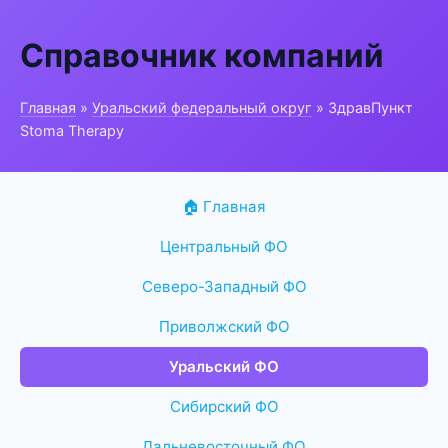
Справочник компаний
Главная
»
Уральский федеральный округ
» ЗдравПункт
Stoma Therapy
🏠 Главная
Центральный ФО
Северо-Западный ФО
Приволжский ФО
Уральский ФО
Сибирский ФО
Дальневосточный ФО