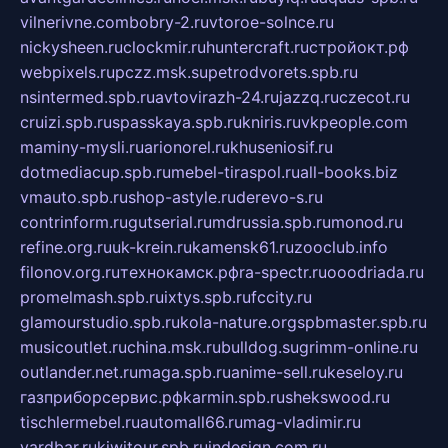
vilnerivne.com
bobry-2.ru
vtoroe-solnce.ru
nickysheen.ru
clockmir.ru
huntercraft.ru
стройокт.рф
webpixels.ru
pczz.msk.su
petrodvorets.spb.ru
nsintermed.spb.ru
avtovirazh-24.ru
jazzq.ru
czecot.ru
cruizi.spb.ru
spasskaya.spb.ru
kniris.ru
vkpeople.com
maminy-mysli.ru
arionorel.ru
khuseniosif.ru
dotmediacup.spb.ru
mebel-tiraspol.ru
all-books.biz
vmauto.spb.ru
shop-astyle.ru
derevo-s.ru
contrinform.ru
gutserial.ru
mdrussia.spb.ru
monod.ru
refine.org.ru
uk-krein.ru
kamensk61.ru
zooclub.info
filonov.org.ru
технокамск.рф
ra-spectr.ru
ooodriada.ru
promelmash.spb.ru
ixtys.spb.ru
fccity.ru
glamourstudio.spb.ru
kola-nature.org
spbmaster.spb.ru
musicoutlet.ru
china.msk.ru
bulldog.su
grimm-online.ru
outlander.net.ru
maga.spb.ru
anime-sell.ru
keseloy.ru
газприборсервис.рф
karmin.spb.ru
shekswood.ru
tischlermebel.ru
automall66.ru
mag-vladimir.ru
yardbar.ru
kiwitour.spb.ru
indesign.com.ru