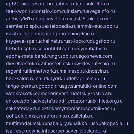
cpt21.ru
ispecspb.ru
regahost.ru
kolosok-elita.ru
tae-kwon.ru
consrio.com.ru
insiam.ru
avegainfo.ru
archery161.ru
bigencyclica.ru
vlast16.ru
korru.net
sarmiento.spb.su
extelopedia.ru
lammin-suo.spb.ru
iskatour.spb.ru
snpi.org.ru
running-line.ru
krygeva-spa.ru
chel.net.ru
rust-loco.ru
dugshop.ru
hl-beta.spb.ru
school494.spb.ru
mymubaby.ru
epoha-metalband.ru
ngr.spb.ru
rusgosnews.com
dieselvostok.ru
24hostel.msk.ru
w-dev.ru
f-ship.ru
regsmi.ru
filmnetwork.ru
malinasp.ru
kinosvin.ru
h2o-salon.ru
malutkayork.ru
deltaprim.spb.ru
tango-perm.ru
gooddir.ru
sgv.su
multiki-online.com
webkrasotki.com
cherinvest.ru
detskiy-ostrov.ru
ankou.spb.ru
alvesta1.ru
pdf-creator.ru
nix-files.org.ru
sakhatoday.ru
elektrikersymboler.ru
sputnikyes.ru
golf2club.msk.ru
aeforums.ru
zallclub.ru
multimodal.msk.ru
habaigry.ru
haikko.ru
sobakopedia.ru
isz-fest.ru
ewnc.info
screensaver-clock.net.ru