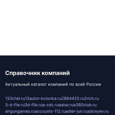
Справочник компаний
Актуальный каталог компаний по всей России
133chel.ru
13autor-kolonka.ru
2864420.ru
2rich.ru
3-d-file.ru
3d-file.ru
a-cdc.ru
aalse.ru
a380club.ru
airgungames.ru
accounts-112.ru
adler-jun.ru
adonyev.ru