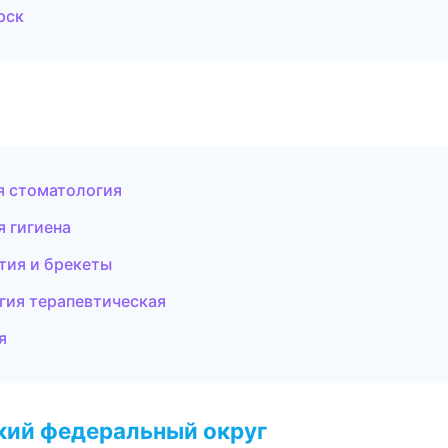
рск
я стоматология
 гигиена
тия и брекеты
гия терапевтическая
я
ский федеральный округ