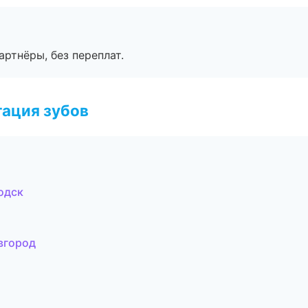
артнёры, без переплат.
ация зубов
одск
вгород