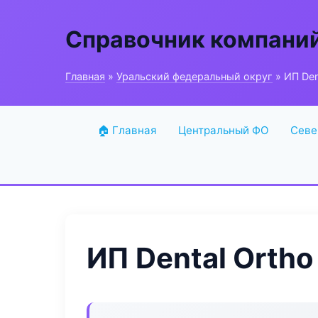
Справочник компани
Главная
»
Уральский федеральный округ
» ИП Den
🏠 Главная
Центральный ФО
Севе
ИП Dental Ortho