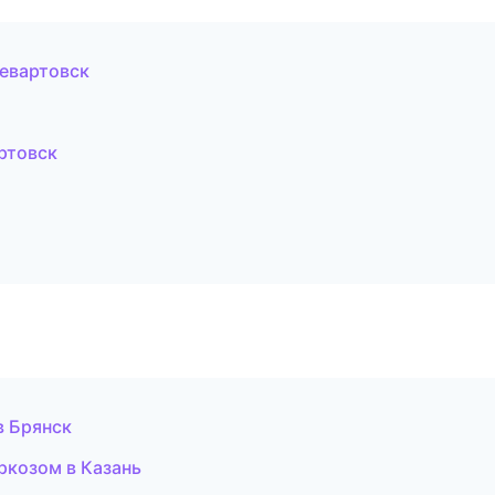
евартовск
ртовск
в Брянск
ркозом в Казань