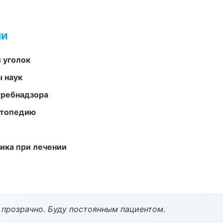
ми
 уголок
ы наук
требнадзора
ортопедию
тика при лечении
ё прозрачно. Буду постоянным пациентом.