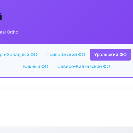
й
tal Ortho
ро-Западный ФО
Приволжский ФО
Уральский ФО
Южный ФО
Северо-Кавказский ФО