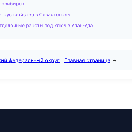
овосибирск
агоустройство в Севастополь
тделочные работы под ключ в Улан-Удэ
кий федеральный округ
|
Главная страница
→