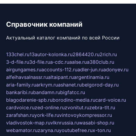
Справочник компаний
Актуальный каталог компаний по всей России
133chel.ru
13autor-kolonka.ru
2864420.ru
2rich.ru
3-d-file.ru
3d-file.ru
a-cdc.ru
aalse.ru
a380club.ru
airgungames.ru
accounts-112.ru
adler-jun.ru
adonyev.ru
alfeihavsalnassr.ru
altaipant.ru
argentinamia.ru
aria-family.ru
arkrym.ru
ashanet.ru
belgorod-day.ru
bankaribi.ru
bandamn.ru
bigfatcc.ru
blagodarenie-spb.ru
borodino-media.ru
card-voice.ru
cardvoice.ru
zed-online.ru
zvonitut.ru
zebra-tlt.ru
zarafshan.ru
york-life.ru
vintovoykompressor.ru
vladivostok-map.ru
vlknrussia.ru
wasabi-shop.ru
webamator.ru
zaryna.ru
youtubefree.ru
x-ton.ru