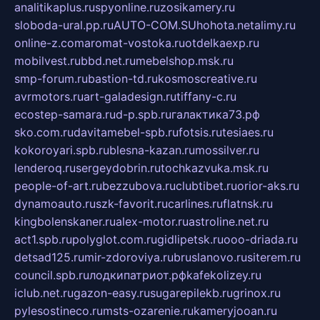
analitikaplus.ru
spyonline.ru
zosikamery.ru
sloboda-ural.pp.ru
AUTO-COM.SU
hohota.net
alimy.ru
online-z.com
aromat-vostoka.ru
otdelkaexp.ru
mobilvest.ru
bbd.net.ru
mebelshop.msk.ru
smp-forum.ru
bastion-td.ru
kosmoscreative.ru
avrmotors.ru
art-galadesign.ru
tiffany-c.ru
ecostep-samara.ru
d-p.spb.ru
галактика73.рф
sko.com.ru
davitamebel-spb.ru
fotsis.ru
tesiaes.ru
kokoroyari.spb.ru
blesna-kazan.ru
mossilver.ru
lenderoq.ru
sergeydobrin.ru
tochkazvuka.msk.ru
people-of-art.ru
bezzubova.ru
clubtibet.ru
orior-aks.ru
dynamoauto.ru
szk-favorit.ru
carlines.ru
flatnsk.ru
kingbolenskaner.ru
alex-motor.ru
astroline.net.ru
act1.spb.ru
polyglot.com.ru
gidlipetsk.ru
ooo-driada.ru
detsad125.ru
mir-zdoroviya.ru
bruslanovo.ru
siterem.ru
council.spb.ru
лодкипатриот.рф
kafekolizey.ru
iclub.net.ru
gazon-easy.ru
sugarepilekb.ru
grinox.ru
pylesostineco.ru
msts-ozarenie.ru
kameryjooan.ru