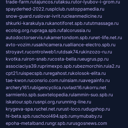
trade-farm.ru
tajuncos.ru
taksu.ru
tor-lyubov-i-grom.ru
spayderhed-2022.ru
splclub.ru
stoppamedia.ru
snow-guard.ru
slovar-ivrit.ru
cleanmedicine.ru
shkurki-karakulya.ru
kanotiforet.spb.ru
tutmassage.ru
ecolog.org.ru
praga.spb.ru
falcorussia.ru
autodoctorservis.ru
kamertondom.spb.ru
net-life.net.ru
avto-vozim.ru
sakhcamera.ru
alliance-electro.spb.ru
stroyavt.ru
controlweb1.ru
tdsak74.ru
kinzozo-ru.ru
kvotka.ru
iron-snab.ru
costa-bella.ru
eugrus.pp.ru
associaciya39.ru
primexpo.spb.ru
bezmorchin.ru
ia2.ru
cpt21.ru
ispecspb.ru
regahost.ru
kolosok-elita.ru
tae-kwon.ru
consrio.com.ru
insiam.ru
avegainfo.ru
archery161.ru
bigencyclica.ru
vlast16.ru
korru.net
sarmiento.spb.su
extelopedia.ru
lammin-suo.spb.ru
iskatour.spb.ru
snpi.org.ru
running-line.ru
krygeva-spa.ru
chel.net.ru
rust-loco.ru
dugshop.ru
hl-beta.spb.ru
school494.spb.ru
mymubaby.ru
epoha-metalband.ru
ngr.spb.ru
rusgosnews.com