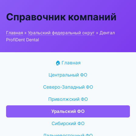
Справочник компаний
Главная
»
Уральский федеральный округ
» Дентал
ProfiDent Dental
🏠 Главная
Центральный ФО
Северо-Западный ФО
Приволжский ФО
Уральский ФО
Сибирский ФО
Дальневосточный ФО