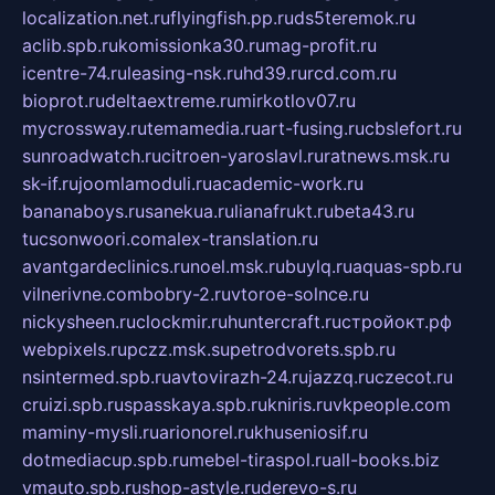
localization.net.ru
flyingfish.pp.ru
ds5teremok.ru
aclib.spb.ru
komissionka30.ru
mag-profit.ru
icentre-74.ru
leasing-nsk.ru
hd39.ru
rcd.com.ru
bioprot.ru
deltaextreme.ru
mirkotlov07.ru
mycrossway.ru
temamedia.ru
art-fusing.ru
cbslefort.ru
sunroadwatch.ru
citroen-yaroslavl.ru
ratnews.msk.ru
sk-if.ru
joomlamoduli.ru
academic-work.ru
bananaboys.ru
sanekua.ru
lianafrukt.ru
beta43.ru
tucsonwoori.com
alex-translation.ru
avantgardeclinics.ru
noel.msk.ru
buylq.ru
aquas-spb.ru
vilnerivne.com
bobry-2.ru
vtoroe-solnce.ru
nickysheen.ru
clockmir.ru
huntercraft.ru
стройокт.рф
webpixels.ru
pczz.msk.su
petrodvorets.spb.ru
nsintermed.spb.ru
avtovirazh-24.ru
jazzq.ru
czecot.ru
cruizi.spb.ru
spasskaya.spb.ru
kniris.ru
vkpeople.com
maminy-mysli.ru
arionorel.ru
khuseniosif.ru
dotmediacup.spb.ru
mebel-tiraspol.ru
all-books.biz
vmauto.spb.ru
shop-astyle.ru
derevo-s.ru