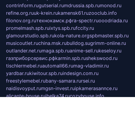
contrinform.ru
gutserial.ru
mdrussia.spb.ru
monod.ru
refine.org.ru
uk-krein.ru
kamensk61.ru
zooclub.info
filonov.org.ru
технокамск.рф
ra-spectr.ru
ooodriada.ru
promelmash.spb.ru
ixtys.spb.ru
fccity.ru
glamourstudio.spb.ru
kola-nature.org
spbmaster.spb.ru
musicoutlet.ru
china.msk.ru
bulldog.su
grimm-online.ru
outlander.net.ru
maga.spb.ru
anime-sell.ru
keseloy.ru
газприборсервис.рф
karmin.spb.ru
shekswood.ru
tischlermebel.ru
automall66.ru
mag-vladimir.ru
yardbar.ru
kiwitour.spb.ru
indesign.com.ru
freestylemebel.ru
bany-samara.ru
rsei.ru
naidisvoyput.ru
mgsn-invest.ru
ipkamerasannce.ru
alicante-house.ru
ibelka74.ru
cozyhouse.info
vlkargalev-studio.ru
700mb.ru
figura-ufa.ru
alina-live.ru
belarusiannews.ru
womenknow.ru
dos-vniimk.ru
sega.net.ru
dv.net.ru
phenomenonsofhistory.com
telesputnik.net.ru
wall.pp.ru
pylesosroidmi.ru
gtc-clan.ru
cligs.ru
bibikazap.ru
popova.org.ru