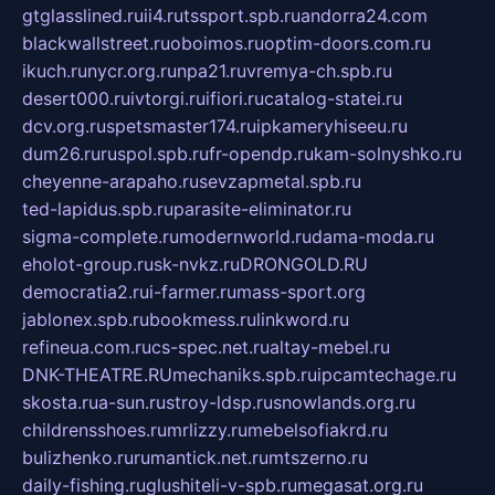
gtglasslined.ru
ii4.ru
tssport.spb.ru
andorra24.com
blackwallstreet.ru
oboimos.ru
optim-doors.com.ru
ikuch.ru
nycr.org.ru
npa21.ru
vremya-ch.spb.ru
desert000.ru
ivtorgi.ru
ifiori.ru
catalog-statei.ru
dcv.org.ru
spetsmaster174.ru
ipkameryhiseeu.ru
dum26.ru
ruspol.spb.ru
fr-opendp.ru
kam-solnyshko.ru
cheyenne-arapaho.ru
sevzapmetal.spb.ru
ted-lapidus.spb.ru
parasite-eliminator.ru
sigma-complete.ru
modernworld.ru
dama-moda.ru
eholot-group.ru
sk-nvkz.ru
DRONGOLD.RU
democratia2.ru
i-farmer.ru
mass-sport.org
jablonex.spb.ru
bookmess.ru
linkword.ru
refineua.com.ru
cs-spec.net.ru
altay-mebel.ru
DNK-THEATRE.RU
mechaniks.spb.ru
ipcamtechage.ru
skosta.ru
a-sun.ru
stroy-ldsp.ru
snowlands.org.ru
childrensshoes.ru
mrlizzy.ru
mebelsofiakrd.ru
bulizhenko.ru
rumantick.net.ru
mtszerno.ru
daily-fishing.ru
glushiteli-v-spb.ru
megasat.org.ru