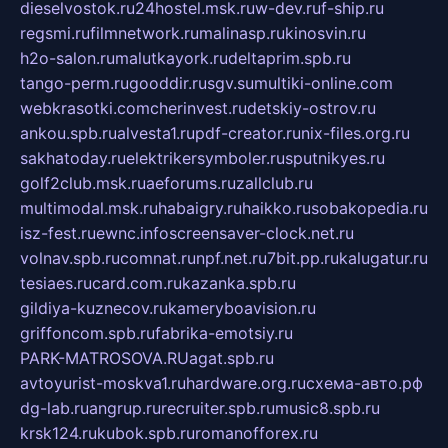
dieselvostok.ru
24hostel.msk.ru
w-dev.ru
f-ship.ru
regsmi.ru
filmnetwork.ru
malinasp.ru
kinosvin.ru
h2o-salon.ru
malutkayork.ru
deltaprim.spb.ru
tango-perm.ru
gooddir.ru
sgv.su
multiki-online.com
webkrasotki.com
cherinvest.ru
detskiy-ostrov.ru
ankou.spb.ru
alvesta1.ru
pdf-creator.ru
nix-files.org.ru
sakhatoday.ru
elektrikersymboler.ru
sputnikyes.ru
golf2club.msk.ru
aeforums.ru
zallclub.ru
multimodal.msk.ru
habaigry.ru
haikko.ru
sobakopedia.ru
isz-fest.ru
ewnc.info
screensaver-clock.net.ru
volnav.spb.ru
comnat.ru
npf.net.ru
7bit.pp.ru
kalugatur.ru
tesiaes.ru
card.com.ru
kazanka.spb.ru
gildiya-kuznecov.ru
kameryboavision.ru
griffoncom.spb.ru
fabrika-emotsiy.ru
PARK-MATROSOVA.RU
agat.spb.ru
avtoyurist-moskva1.ru
hardware.org.ru
схема-авто.рф
dg-lab.ru
angrup.ru
recruiter.spb.ru
music8.spb.ru
krsk124.ru
kubok.spb.ru
romanofforex.ru