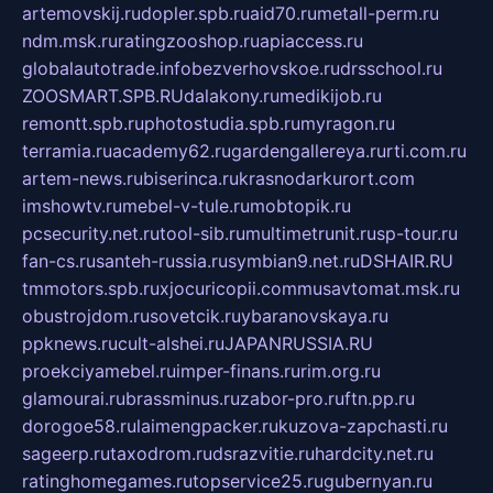
artemovskij.ru
dopler.spb.ru
aid70.ru
metall-perm.ru
ndm.msk.ru
ratingzooshop.ru
apiaccess.ru
globalautotrade.info
bezverhovskoe.ru
drsschool.ru
ZOOSMART.SPB.RU
dalakony.ru
medikijob.ru
remontt.spb.ru
photostudia.spb.ru
myragon.ru
terramia.ru
academy62.ru
gardengallereya.ru
rti.com.ru
artem-news.ru
biserinca.ru
krasnodarkurort.com
imshowtv.ru
mebel-v-tule.ru
mobtopik.ru
pcsecurity.net.ru
tool-sib.ru
multimetrunit.ru
sp-tour.ru
fan-cs.ru
santeh-russia.ru
symbian9.net.ru
DSHAIR.RU
tmmotors.spb.ru
xjocuricopii.com
musavtomat.msk.ru
obustrojdom.ru
sovetcik.ru
ybaranovskaya.ru
ppknews.ru
cult-alshei.ru
JAPANRUSSIA.RU
proekciyamebel.ru
imper-finans.ru
rim.org.ru
glamourai.ru
brassminus.ru
zabor-pro.ru
ftn.pp.ru
dorogoe58.ru
laimengpacker.ru
kuzova-zapchasti.ru
sageerp.ru
taxodrom.ru
dsrazvitie.ru
hardcity.net.ru
ratinghomegames.ru
topservice25.ru
gubernyan.ru