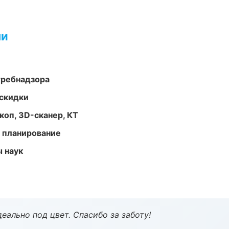
ми
требнадзора
скидки
оп, 3D-сканер, КТ
 планирование
ы наук
еально под цвет. Спасибо за заботу!