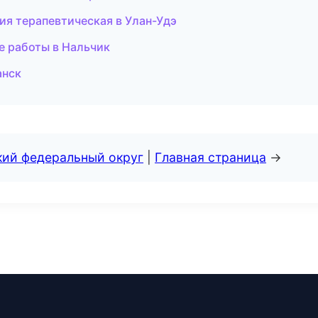
ия терапевтическая в Улан-Удэ
е работы в Нальчик
анск
кий федеральный округ
|
Главная страница
→