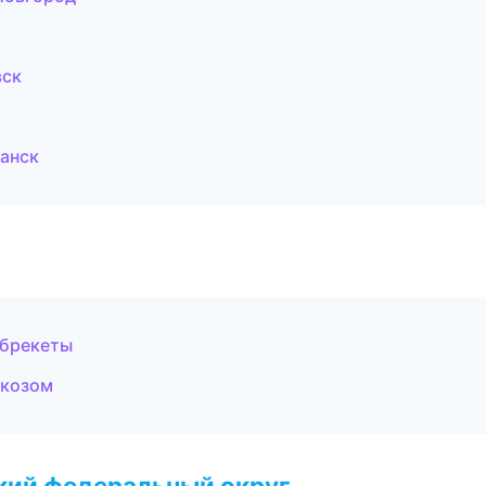
вск
анск
 брекеты
ркозом
ский федеральный округ