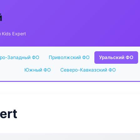
й
 Kids Expert
ро-Западный ФО
Приволжский ФО
Уральский ФО
Южный ФО
Северо-Кавказский ФО
ert