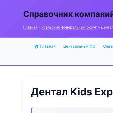
Справочник компани
Главная
»
Уральский федеральный округ
» Дентал
🏠 Главная
Центральный ФО
Севе
Дентал Kids Exp