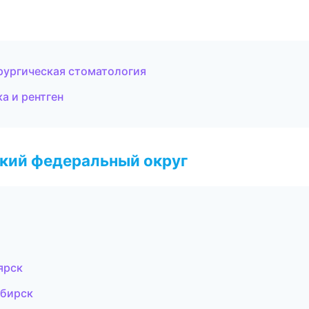
рургическая стоматология
а и рентген
ский федеральный округ
ярск
ибирск