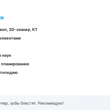
ми
оп, 3D-сканер, КТ
 клиентами
ы наук
 планирование
ортопедию
пер, зубы блестят. Рекомендую!