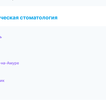
ческая стоматология
ь
-на-Амуре
чик