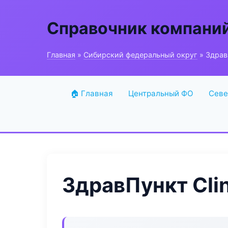
Справочник компани
Главная
»
Сибирский федеральный округ
» ЗдравП
🏠 Главная
Центральный ФО
Севе
ЗдравПункт Clin