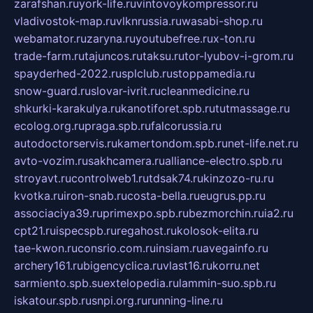
zarafshan.ru
york-life.ru
vintovoykompressor.ru
vladivostok-map.ru
vlknrussia.ru
wasabi-shop.ru
webamator.ru
zaryna.ru
youtubefree.ru
x-ton.ru
trade-farm.ru
tajuncos.ru
taksu.ru
tor-lyubov-i-grom.ru
spayderhed-2022.ru
splclub.ru
stoppamedia.ru
snow-guard.ru
slovar-ivrit.ru
cleanmedicine.ru
shkurki-karakulya.ru
kanotiforet.spb.ru
tutmassage.ru
ecolog.org.ru
praga.spb.ru
falcorussia.ru
autodoctorservis.ru
kamertondom.spb.ru
net-life.net.ru
avto-vozim.ru
sakhcamera.ru
alliance-electro.spb.ru
stroyavt.ru
controlweb1.ru
tdsak74.ru
kinzozo-ru.ru
kvotka.ru
iron-snab.ru
costa-bella.ru
eugrus.pp.ru
associaciya39.ru
primexpo.spb.ru
bezmorchin.ru
ia2.ru
cpt21.ru
ispecspb.ru
regahost.ru
kolosok-elita.ru
tae-kwon.ru
consrio.com.ru
insiam.ru
avegainfo.ru
archery161.ru
bigencyclica.ru
vlast16.ru
korru.net
sarmiento.spb.su
extelopedia.ru
lammin-suo.spb.ru
iskatour.spb.ru
snpi.org.ru
running-line.ru