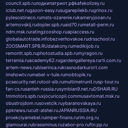
council.spb.ru
лодкипатриот.рф
kafekolizey.ru
iclub.net.ru
gazon-easy.ru
sugarepilekb.ru
grinox.ru
pylesostineco.ru
msts-ozarenie.ru
kameryjooan.ru
artemovskij.ru
dopler.spb.ru
aid70.ru
metall-perm.ru
ndm.msk.ru
ratingzooshop.ru
apiaccess.ru
globalautotrade.info
bezverhovskoe.ru
drsschool.ru
ZOOSMART.SPB.RU
dalakony.ru
medikijob.ru
remontt.spb.ru
photostudia.spb.ru
myragon.ru
terramia.ru
academy62.ru
gardengallereya.ru
rti.com.ru
artem-news.ru
biserinca.ru
krasnodarkurort.com
imshowtv.ru
mebel-v-tule.ru
mobtopik.ru
pcsecurity.net.ru
tool-sib.ru
multimetrunit.ru
sp-tour.ru
fan-cs.ru
santeh-russia.ru
symbian9.net.ru
DSHAIR.RU
tmmotors.spb.ru
xjocuricopii.com
musavtomat.msk.ru
obustrojdom.ru
sovetcik.ru
ybaranovskaya.ru
ppknews.ru
cult-alshei.ru
JAPANRUSSIA.RU
proekciyamebel.ru
imper-finans.ru
rim.org.ru
glamourai.ru
brassminus.ru
zabor-pro.ru
ftn.pp.ru