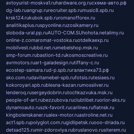
avtoyurist-moskva1.ru
hardware.org.ru
схема-авто.рф
dg-lab.ru
angrup.ru
recruiter.spb.ru
music8.spb.ru
krsk124.ru
kubok.spb.ru
romanofforex.ru
analitikaplus.ru
spyonline.ru
zosikamery.ru
sloboda-ural.pp.ru
AUTO-COM.SU
hohota.net
alimy.ru
online-z.com
aromat-vostoka.ru
otdelkaexp.ru
mobilvest.ru
bbd.net.ru
mebelshop.msk.ru
smp-forum.ru
bastion-td.ru
kosmoscreative.ru
avrmotors.ru
art-galadesign.ru
tiffany-c.ru
ecostep-samara.ru
d-p.spb.ru
галактика73.рф
sko.com.ru
davitamebel-spb.ru
fotsis.ru
tesiaes.ru
kokoroyari.spb.ru
blesna-kazan.ru
mossilver.ru
lenderoq.ru
sergeydobrin.ru
tochkazvuka.msk.ru
people-of-art.ru
bezzubova.ru
clubtibet.ru
orior-aks.ru
dynamoauto.ru
szk-favorit.ru
carlines.ru
flatnsk.ru
kingbolenskaner.ru
alex-motor.ru
astroline.net.ru
act1.spb.ru
polyglot.com.ru
gidlipetsk.ru
ooo-driada.ru
detsad125.ru
mir-zdoroviya.ru
bruslanovo.ru
siterem.ru