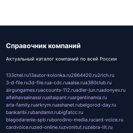
Справочник компаний
Актуальный каталог компаний по всей России
133chel.ru
13autor-kolonka.ru
2864420.ru
2rich.ru
3-d-file.ru
3d-file.ru
a-cdc.ru
aalse.ru
a380club.ru
airgungames.ru
accounts-112.ru
adler-jun.ru
adonyev.ru
alfeihavsalnassr.ru
altaipant.ru
argentinamia.ru
aria-family.ru
arkrym.ru
ashanet.ru
belgorod-day.ru
bankaribi.ru
bandamn.ru
bigfatcc.ru
blagodarenie-spb.ru
borodino-media.ru
card-voice.ru
cardvoice.ru
zed-online.ru
zvonitut.ru
zebra-tlt.ru