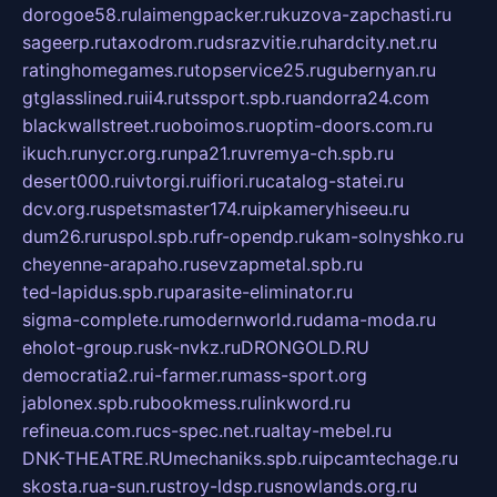
dorogoe58.ru
laimengpacker.ru
kuzova-zapchasti.ru
sageerp.ru
taxodrom.ru
dsrazvitie.ru
hardcity.net.ru
ratinghomegames.ru
topservice25.ru
gubernyan.ru
gtglasslined.ru
ii4.ru
tssport.spb.ru
andorra24.com
blackwallstreet.ru
oboimos.ru
optim-doors.com.ru
ikuch.ru
nycr.org.ru
npa21.ru
vremya-ch.spb.ru
desert000.ru
ivtorgi.ru
ifiori.ru
catalog-statei.ru
dcv.org.ru
spetsmaster174.ru
ipkameryhiseeu.ru
dum26.ru
ruspol.spb.ru
fr-opendp.ru
kam-solnyshko.ru
cheyenne-arapaho.ru
sevzapmetal.spb.ru
ted-lapidus.spb.ru
parasite-eliminator.ru
sigma-complete.ru
modernworld.ru
dama-moda.ru
eholot-group.ru
sk-nvkz.ru
DRONGOLD.RU
democratia2.ru
i-farmer.ru
mass-sport.org
jablonex.spb.ru
bookmess.ru
linkword.ru
refineua.com.ru
cs-spec.net.ru
altay-mebel.ru
DNK-THEATRE.RU
mechaniks.spb.ru
ipcamtechage.ru
skosta.ru
a-sun.ru
stroy-ldsp.ru
snowlands.org.ru