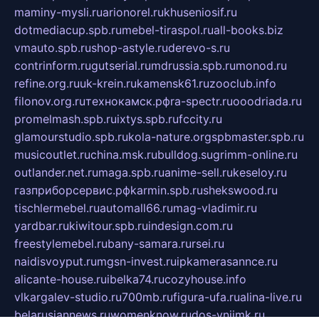
maminy-mysli.ru
arionorel.ru
khuseniosif.ru
dotmediacup.spb.ru
mebel-tiraspol.ru
all-books.biz
vmauto.spb.ru
shop-astyle.ru
derevo-s.ru
contrinform.ru
gutserial.ru
mdrussia.spb.ru
monod.ru
refine.org.ru
uk-krein.ru
kamensk61.ru
zooclub.info
filonov.org.ru
технокамск.рф
ra-spectr.ru
ooodriada.ru
promelmash.spb.ru
ixtys.spb.ru
fccity.ru
glamourstudio.spb.ru
kola-nature.org
spbmaster.spb.ru
musicoutlet.ru
china.msk.ru
bulldog.su
grimm-online.ru
outlander.net.ru
maga.spb.ru
anime-sell.ru
keseloy.ru
газприборсервис.рф
karmin.spb.ru
shekswood.ru
tischlermebel.ru
automall66.ru
mag-vladimir.ru
yardbar.ru
kiwitour.spb.ru
indesign.com.ru
freestylemebel.ru
bany-samara.ru
rsei.ru
naidisvoyput.ru
mgsn-invest.ru
ipkamerasannce.ru
alicante-house.ru
ibelka74.ru
cozyhouse.info
vlkargalev-studio.ru
700mb.ru
figura-ufa.ru
alina-live.ru
belarusiannews.ru
womenknow.ru
dos-vniimk.ru