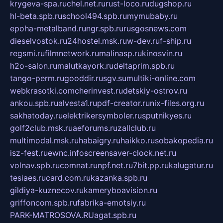
krygeva-spa.ru
chel.net.ru
rust-loco.ru
dugshop.ru
hl-beta.spb.ru
school494.spb.ru
mymubaby.ru
epoha-metalband.ru
ngr.spb.ru
rusgosnews.com
dieselvostok.ru
24hostel.msk.ru
w-dev.ru
f-ship.ru
regsmi.ru
filmnetwork.ru
malinasp.ru
kinosvin.ru
h2o-salon.ru
malutkayork.ru
deltaprim.spb.ru
tango-perm.ru
gooddir.ru
sgv.su
multiki-online.com
webkrasotki.com
cherinvest.ru
detskiy-ostrov.ru
ankou.spb.ru
alvesta1.ru
pdf-creator.ru
nix-files.org.ru
sakhatoday.ru
elektrikersymboler.ru
sputnikyes.ru
golf2club.msk.ru
aeforums.ru
zallclub.ru
multimodal.msk.ru
habaigry.ru
haikko.ru
sobakopedia.ru
isz-fest.ru
ewnc.info
screensaver-clock.net.ru
volnav.spb.ru
comnat.ru
npf.net.ru
7bit.pp.ru
kalugatur.ru
tesiaes.ru
card.com.ru
kazanka.spb.ru
gildiya-kuznecov.ru
kameryboavision.ru
griffoncom.spb.ru
fabrika-emotsiy.ru
PARK-MATROSOVA.RU
agat.spb.ru