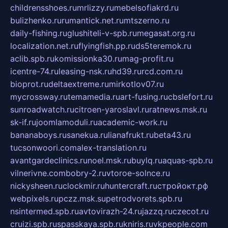
childrensshoes.ru
mrlizzy.ru
mebelsofiakrd.ru
bulizhenko.ru
rumantick.net.ru
mtszerno.ru
daily-fishing.ru
glushiteli-v-spb.ru
megasat.org.ru
localization.net.ru
flyingfish.pp.ru
ds5teremok.ru
aclib.spb.ru
komissionka30.ru
mag-profit.ru
icentre-74.ru
leasing-nsk.ru
hd39.ru
rcd.com.ru
bioprot.ru
deltaextreme.ru
mirkotlov07.ru
mycrossway.ru
temamedia.ru
art-fusing.ru
cbslefort.ru
sunroadwatch.ru
citroen-yaroslavl.ru
ratnews.msk.ru
sk-if.ru
joomlamoduli.ru
academic-work.ru
bananaboys.ru
sanekua.ru
lianafrukt.ru
beta43.ru
tucsonwoori.com
alex-translation.ru
avantgardeclinics.ru
noel.msk.ru
buylq.ru
aquas-spb.ru
vilnerivne.com
bobry-2.ru
vtoroe-solnce.ru
nickysheen.ru
clockmir.ru
huntercraft.ru
стройокт.рф
webpixels.ru
pczz.msk.su
petrodvorets.spb.ru
nsintermed.spb.ru
avtovirazh-24.ru
jazzq.ru
czecot.ru
cruizi.spb.ru
spasskaya.spb.ru
kniris.ru
vkpeople.com