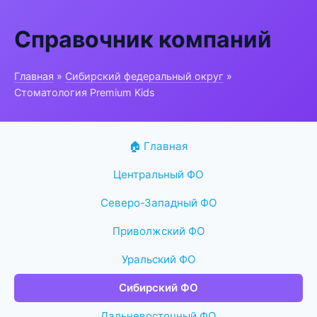
Справочник компаний
Главная
»
Сибирский федеральный округ
»
Стоматология Premium Kids
🏠 Главная
Центральный ФО
Северо-Западный ФО
Приволжский ФО
Уральский ФО
Сибирский ФО
Дальневосточный ФО