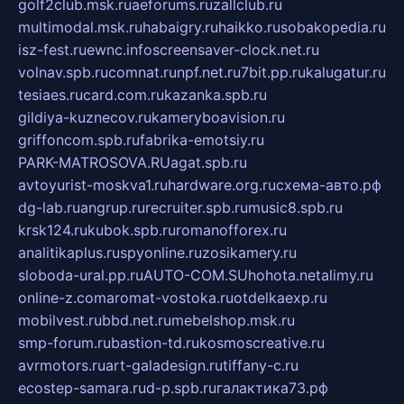
golf2club.msk.ru
aeforums.ru
zallclub.ru
multimodal.msk.ru
habaigry.ru
haikko.ru
sobakopedia.ru
isz-fest.ru
ewnc.info
screensaver-clock.net.ru
volnav.spb.ru
comnat.ru
npf.net.ru
7bit.pp.ru
kalugatur.ru
tesiaes.ru
card.com.ru
kazanka.spb.ru
gildiya-kuznecov.ru
kameryboavision.ru
griffoncom.spb.ru
fabrika-emotsiy.ru
PARK-MATROSOVA.RU
agat.spb.ru
avtoyurist-moskva1.ru
hardware.org.ru
схема-авто.рф
dg-lab.ru
angrup.ru
recruiter.spb.ru
music8.spb.ru
krsk124.ru
kubok.spb.ru
romanofforex.ru
analitikaplus.ru
spyonline.ru
zosikamery.ru
sloboda-ural.pp.ru
AUTO-COM.SU
hohota.net
alimy.ru
online-z.com
aromat-vostoka.ru
otdelkaexp.ru
mobilvest.ru
bbd.net.ru
mebelshop.msk.ru
smp-forum.ru
bastion-td.ru
kosmoscreative.ru
avrmotors.ru
art-galadesign.ru
tiffany-c.ru
ecostep-samara.ru
d-p.spb.ru
галактика73.рф