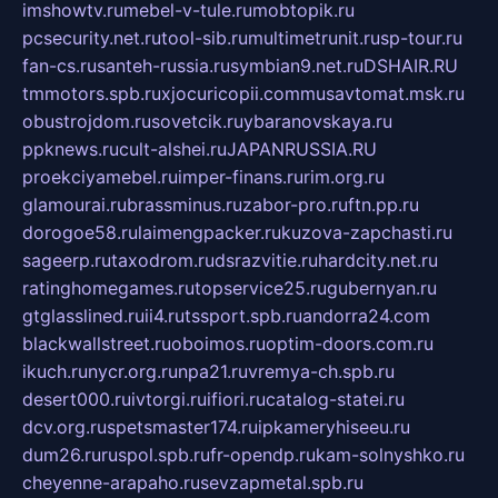
imshowtv.ru
mebel-v-tule.ru
mobtopik.ru
pcsecurity.net.ru
tool-sib.ru
multimetrunit.ru
sp-tour.ru
fan-cs.ru
santeh-russia.ru
symbian9.net.ru
DSHAIR.RU
tmmotors.spb.ru
xjocuricopii.com
musavtomat.msk.ru
obustrojdom.ru
sovetcik.ru
ybaranovskaya.ru
ppknews.ru
cult-alshei.ru
JAPANRUSSIA.RU
proekciyamebel.ru
imper-finans.ru
rim.org.ru
glamourai.ru
brassminus.ru
zabor-pro.ru
ftn.pp.ru
dorogoe58.ru
laimengpacker.ru
kuzova-zapchasti.ru
sageerp.ru
taxodrom.ru
dsrazvitie.ru
hardcity.net.ru
ratinghomegames.ru
topservice25.ru
gubernyan.ru
gtglasslined.ru
ii4.ru
tssport.spb.ru
andorra24.com
blackwallstreet.ru
oboimos.ru
optim-doors.com.ru
ikuch.ru
nycr.org.ru
npa21.ru
vremya-ch.spb.ru
desert000.ru
ivtorgi.ru
ifiori.ru
catalog-statei.ru
dcv.org.ru
spetsmaster174.ru
ipkameryhiseeu.ru
dum26.ru
ruspol.spb.ru
fr-opendp.ru
kam-solnyshko.ru
cheyenne-arapaho.ru
sevzapmetal.spb.ru