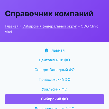
Справочник компаний
Главная
»
Сибирский федеральный округ
» ООО Clinic
Vital
🏠 Главная
Центральный ФО
Северо-Западный ФО
Приволжский ФО
Уральский ФО
Сибирский ФО
Дальневосточный ФО