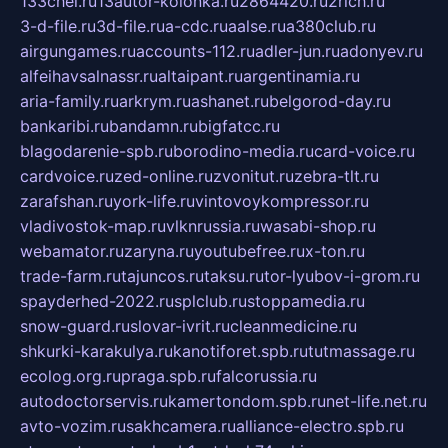
133chel.ru
13autor-kolonka.ru
2864420.ru
2rich.ru
3-d-file.ru
3d-file.ru
a-cdc.ru
aalse.ru
a380club.ru
airgungames.ru
accounts-112.ru
adler-jun.ru
adonyev.ru
alfeihavsalnassr.ru
altaipant.ru
argentinamia.ru
aria-family.ru
arkrym.ru
ashanet.ru
belgorod-day.ru
bankaribi.ru
bandamn.ru
bigfatcc.ru
blagodarenie-spb.ru
borodino-media.ru
card-voice.ru
cardvoice.ru
zed-online.ru
zvonitut.ru
zebra-tlt.ru
zarafshan.ru
york-life.ru
vintovoykompressor.ru
vladivostok-map.ru
vlknrussia.ru
wasabi-shop.ru
webamator.ru
zaryna.ru
youtubefree.ru
x-ton.ru
trade-farm.ru
tajuncos.ru
taksu.ru
tor-lyubov-i-grom.ru
spayderhed-2022.ru
splclub.ru
stoppamedia.ru
snow-guard.ru
slovar-ivrit.ru
cleanmedicine.ru
shkurki-karakulya.ru
kanotiforet.spb.ru
tutmassage.ru
ecolog.org.ru
praga.spb.ru
falcorussia.ru
autodoctorservis.ru
kamertondom.spb.ru
net-life.net.ru
avto-vozim.ru
sakhcamera.ru
alliance-electro.spb.ru