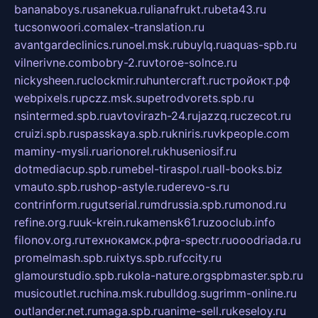
bananaboys.ru
sanekua.ru
lianafrukt.ru
beta43.ru
tucsonwoori.com
alex-translation.ru
avantgardeclinics.ru
noel.msk.ru
buylq.ru
aquas-spb.ru
vilnerivne.com
bobry-2.ru
vtoroe-solnce.ru
nickysheen.ru
clockmir.ru
huntercraft.ru
стройокт.рф
webpixels.ru
pczz.msk.su
petrodvorets.spb.ru
nsintermed.spb.ru
avtovirazh-24.ru
jazzq.ru
czecot.ru
cruizi.spb.ru
spasskaya.spb.ru
kniris.ru
vkpeople.com
maminy-mysli.ru
arionorel.ru
khuseniosif.ru
dotmediacup.spb.ru
mebel-tiraspol.ru
all-books.biz
vmauto.spb.ru
shop-astyle.ru
derevo-s.ru
contrinform.ru
gutserial.ru
mdrussia.spb.ru
monod.ru
refine.org.ru
uk-krein.ru
kamensk61.ru
zooclub.info
filonov.org.ru
технокамск.рф
ra-spectr.ru
ooodriada.ru
promelmash.spb.ru
ixtys.spb.ru
fccity.ru
glamourstudio.spb.ru
kola-nature.org
spbmaster.spb.ru
musicoutlet.ru
china.msk.ru
bulldog.su
grimm-online.ru
outlander.net.ru
maga.spb.ru
anime-sell.ru
keseloy.ru