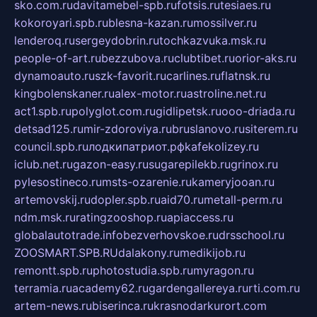
sko.com.ru
davitamebel-spb.ru
fotsis.ru
tesiaes.ru
kokoroyari.spb.ru
blesna-kazan.ru
mossilver.ru
lenderoq.ru
sergeydobrin.ru
tochkazvuka.msk.ru
people-of-art.ru
bezzubova.ru
clubtibet.ru
orior-aks.ru
dynamoauto.ru
szk-favorit.ru
carlines.ru
flatnsk.ru
kingbolenskaner.ru
alex-motor.ru
astroline.net.ru
act1.spb.ru
polyglot.com.ru
gidlipetsk.ru
ooo-driada.ru
detsad125.ru
mir-zdoroviya.ru
bruslanovo.ru
siterem.ru
council.spb.ru
лодкипатриот.рф
kafekolizey.ru
iclub.net.ru
gazon-easy.ru
sugarepilekb.ru
grinox.ru
pylesostineco.ru
msts-ozarenie.ru
kameryjooan.ru
artemovskij.ru
dopler.spb.ru
aid70.ru
metall-perm.ru
ndm.msk.ru
ratingzooshop.ru
apiaccess.ru
globalautotrade.info
bezverhovskoe.ru
drsschool.ru
ZOOSMART.SPB.RU
dalakony.ru
medikijob.ru
remontt.spb.ru
photostudia.spb.ru
myragon.ru
terramia.ru
academy62.ru
gardengallereya.ru
rti.com.ru
artem-news.ru
biserinca.ru
krasnodarkurort.com