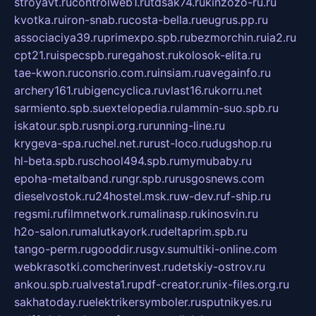
stroyavt.ru
controlweb1.ru
tdsak74.ru
kinzozo-ru.ru
kvotka.ru
iron-snab.ru
costa-bella.ru
eugrus.pp.ru
associaciya39.ru
primexpo.spb.ru
bezmorchin.ru
ia2.ru
cpt21.ru
ispecspb.ru
regahost.ru
kolosok-elita.ru
tae-kwon.ru
consrio.com.ru
insiam.ru
avegainfo.ru
archery161.ru
bigencyclica.ru
vlast16.ru
korru.net
sarmiento.spb.su
extelopedia.ru
lammin-suo.spb.ru
iskatour.spb.ru
snpi.org.ru
running-line.ru
krygeva-spa.ru
chel.net.ru
rust-loco.ru
dugshop.ru
hl-beta.spb.ru
school494.spb.ru
mymubaby.ru
epoha-metalband.ru
ngr.spb.ru
rusgosnews.com
dieselvostok.ru
24hostel.msk.ru
w-dev.ru
f-ship.ru
regsmi.ru
filmnetwork.ru
malinasp.ru
kinosvin.ru
h2o-salon.ru
malutkayork.ru
deltaprim.spb.ru
tango-perm.ru
gooddir.ru
sgv.su
multiki-online.com
webkrasotki.com
cherinvest.ru
detskiy-ostrov.ru
ankou.spb.ru
alvesta1.ru
pdf-creator.ru
nix-files.org.ru
sakhatoday.ru
elektrikersymboler.ru
sputnikyes.ru