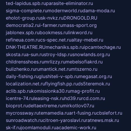
ted-lapidus.spb.ru
parasite-eliminator.ru
sigma-complete.ru
modernworld.ru
dama-moda.ru
eholot-group.ru
sk-nvkz.ru
DRONGOLD.RU
democratia2.ru
i-farmer.ru
mass-sport.org
jablonex.spb.ru
bookmess.ru
linkword.ru
refineua.com.ru
cs-spec.net.ru
altay-mebel.ru
DNK-THEATRE.RU
mechaniks.spb.ru
ipcamtechage.ru
skosta.ru
a-sun.ru
stroy-ldsp.ru
snowlands.org.ru
childrensshoes.ru
mrlizzy.ru
mebelsofiakrd.ru
bulizhenko.ru
rumantick.net.ru
mtszerno.ru
daily-fishing.ru
glushiteli-v-spb.ru
megasat.org.ru
localization.net.ru
flyingfish.pp.ru
ds5teremok.ru
aclib.spb.ru
komissionka30.ru
mag-profit.ru
icentre-74.ru
leasing-nsk.ru
hd39.ru
rcd.com.ru
bioprot.ru
deltaextreme.ru
mirkotlov07.ru
mycrossway.ru
temamedia.ru
art-fusing.ru
cbslefort.ru
sunroadwatch.ru
citroen-yaroslavl.ru
ratnews.msk.ru
sk-if.ru
joomlamoduli.ru
academic-work.ru