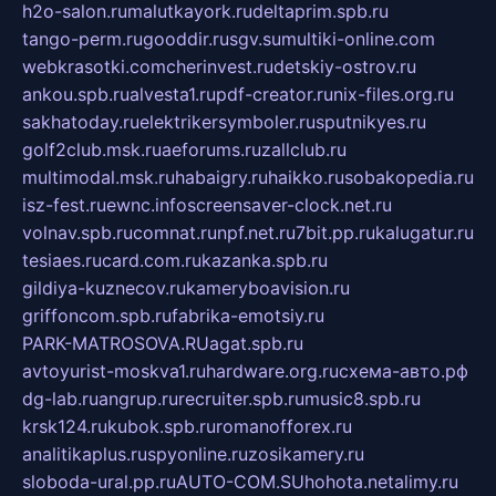
h2o-salon.ru
malutkayork.ru
deltaprim.spb.ru
tango-perm.ru
gooddir.ru
sgv.su
multiki-online.com
webkrasotki.com
cherinvest.ru
detskiy-ostrov.ru
ankou.spb.ru
alvesta1.ru
pdf-creator.ru
nix-files.org.ru
sakhatoday.ru
elektrikersymboler.ru
sputnikyes.ru
golf2club.msk.ru
aeforums.ru
zallclub.ru
multimodal.msk.ru
habaigry.ru
haikko.ru
sobakopedia.ru
isz-fest.ru
ewnc.info
screensaver-clock.net.ru
volnav.spb.ru
comnat.ru
npf.net.ru
7bit.pp.ru
kalugatur.ru
tesiaes.ru
card.com.ru
kazanka.spb.ru
gildiya-kuznecov.ru
kameryboavision.ru
griffoncom.spb.ru
fabrika-emotsiy.ru
PARK-MATROSOVA.RU
agat.spb.ru
avtoyurist-moskva1.ru
hardware.org.ru
схема-авто.рф
dg-lab.ru
angrup.ru
recruiter.spb.ru
music8.spb.ru
krsk124.ru
kubok.spb.ru
romanofforex.ru
analitikaplus.ru
spyonline.ru
zosikamery.ru
sloboda-ural.pp.ru
AUTO-COM.SU
hohota.net
alimy.ru