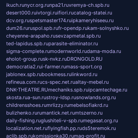
ikuch.ru
nycr.org.ru
npa21.ru
vremya-ch.spb.ru
desert000.ru
ivtorgi.ru
ifiori.ru
catalog-statei.ru
dcv.org.ru
spetsmaster174.ru
ipkameryhiseeu.ru
dum26.ru
ruspol.spb.ru
fr-opendp.ru
kam-solnyshko.ru
cheyenne-arapaho.ru
sevzapmetal.spb.ru
ted-lapidus.spb.ru
parasite-eliminator.ru
sigma-complete.ru
modernworld.ru
dama-moda.ru
eholot-group.ru
sk-nvkz.ru
DRONGOLD.RU
democratia2.ru
i-farmer.ru
mass-sport.org
jablonex.spb.ru
bookmess.ru
linkword.ru
refineua.com.ru
cs-spec.net.ru
altay-mebel.ru
DNK-THEATRE.RU
mechaniks.spb.ru
ipcamtechage.ru
skosta.ru
a-sun.ru
stroy-ldsp.ru
snowlands.org.ru
childrensshoes.ru
mrlizzy.ru
mebelsofiakrd.ru
bulizhenko.ru
rumantick.net.ru
mtszerno.ru
daily-fishing.ru
glushiteli-v-spb.ru
megasat.org.ru
localization.net.ru
flyingfish.pp.ru
ds5teremok.ru
aclib.spb.ru
komissionka30.ru
mag-profit.ru