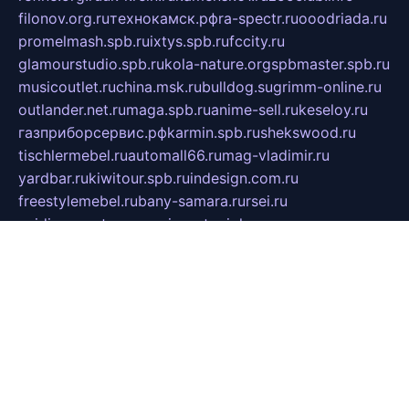
filonov.org.ru
технокамск.рф
ra-spectr.ru
ooodriada.ru
promelmash.spb.ru
ixtys.spb.ru
fccity.ru
glamourstudio.spb.ru
kola-nature.org
spbmaster.spb.ru
musicoutlet.ru
china.msk.ru
bulldog.su
grimm-online.ru
outlander.net.ru
maga.spb.ru
anime-sell.ru
keseloy.ru
газприборсервис.рф
karmin.spb.ru
shekswood.ru
tischlermebel.ru
automall66.ru
mag-vladimir.ru
yardbar.ru
kiwitour.spb.ru
indesign.com.ru
freestylemebel.ru
bany-samara.ru
rsei.ru
naidisvoyput.ru
mgsn-invest.ru
ipkamerasannce.ru
alicante-house.ru
ibelka74.ru
cozyhouse.info
vlkargalev-studio.ru
700mb.ru
figura-ufa.ru
alina-live.ru
belarusiannews.ru
womenknow.ru
dos-vniimk.ru
sega.net.ru
dv.net.ru
phenomenonsofhistory.com
telesputnik.net.ru
wall.pp.ru
pylesosroidmi.ru
gtc-clan.ru
cligs.ru
bibikazap.ru
popova.org.ru
netwhistler.spb.ru
bellvil.ru
bonzon.ru
iss-vladik.ru
defiparis.net.ru
las-gryzas.ru
amku.ru