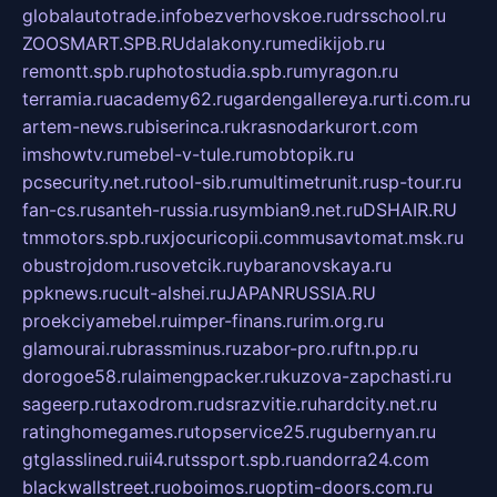
globalautotrade.info
bezverhovskoe.ru
drsschool.ru
ZOOSMART.SPB.RU
dalakony.ru
medikijob.ru
remontt.spb.ru
photostudia.spb.ru
myragon.ru
terramia.ru
academy62.ru
gardengallereya.ru
rti.com.ru
artem-news.ru
biserinca.ru
krasnodarkurort.com
imshowtv.ru
mebel-v-tule.ru
mobtopik.ru
pcsecurity.net.ru
tool-sib.ru
multimetrunit.ru
sp-tour.ru
fan-cs.ru
santeh-russia.ru
symbian9.net.ru
DSHAIR.RU
tmmotors.spb.ru
xjocuricopii.com
musavtomat.msk.ru
obustrojdom.ru
sovetcik.ru
ybaranovskaya.ru
ppknews.ru
cult-alshei.ru
JAPANRUSSIA.RU
proekciyamebel.ru
imper-finans.ru
rim.org.ru
glamourai.ru
brassminus.ru
zabor-pro.ru
ftn.pp.ru
dorogoe58.ru
laimengpacker.ru
kuzova-zapchasti.ru
sageerp.ru
taxodrom.ru
dsrazvitie.ru
hardcity.net.ru
ratinghomegames.ru
topservice25.ru
gubernyan.ru
gtglasslined.ru
ii4.ru
tssport.spb.ru
andorra24.com
blackwallstreet.ru
oboimos.ru
optim-doors.com.ru