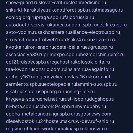
snow-guard.ru
slovar-ivrit.ru
cleanmedicine.ru
shkurki-karakulya.ru
kanotiforet.spb.ru
tutmassage.ru
ecolog.org.ru
praga.spb.ru
falcorussia.ru
autodoctorservis.ru
kamertondom.spb.ru
net-life.net.ru
avto-vozim.ru
sakhcamera.ru
alliance-electro.spb.ru
stroyavt.ru
controlweb1.ru
tdsak74.ru
kinzozo-ru.ru
kvotka.ru
iron-snab.ru
costa-bella.ru
eugrus.pp.ru
associaciya39.ru
primexpo.spb.ru
bezmorchin.ru
ia2.ru
cpt21.ru
ispecspb.ru
regahost.ru
kolosok-elita.ru
tae-kwon.ru
consrio.com.ru
insiam.ru
avegainfo.ru
archery161.ru
bigencyclica.ru
vlast16.ru
korru.net
sarmiento.spb.su
extelopedia.ru
lammin-suo.spb.ru
iskatour.spb.ru
snpi.org.ru
running-line.ru
krygeva-spa.ru
chel.net.ru
rust-loco.ru
dugshop.ru
hl-beta.spb.ru
school494.spb.ru
mymubaby.ru
epoha-metalband.ru
ngr.spb.ru
rusgosnews.com
dieselvostok.ru
24hostel.msk.ru
w-dev.ru
f-ship.ru
regsmi.ru
filmnetwork.ru
malinasp.ru
kinosvin.ru