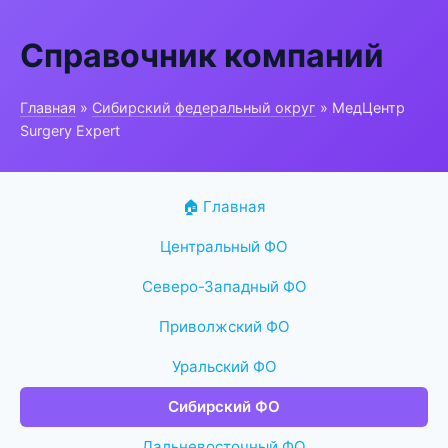
Справочник компаний
Главная
»
Сибирский федеральный округ
» МедЦентр
Surgery Expert
🏠 Главная
Центральный ФО
Северо-Западный ФО
Приволжский ФО
Уральский ФО
Сибирский ФО
Дальневосточный ФО