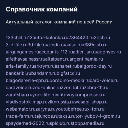
Справочник компаний
Актуальный каталог компаний по всей России
133chel.ru
13autor-kolonka.ru
2864420.ru
2rich.ru
3-d-file.ru
3d-file.ru
a-cdc.ru
aalse.ru
a380club.ru
airgungames.ru
accounts-112.ru
adler-jun.ru
adonyev.ru
alfeihavsalnassr.ru
altaipant.ru
argentinamia.ru
aria-family.ru
arkrym.ru
ashanet.ru
belgorod-day.ru
bankaribi.ru
bandamn.ru
bigfatcc.ru
blagodarenie-spb.ru
borodino-media.ru
card-voice.ru
cardvoice.ru
zed-online.ru
zvonitut.ru
zebra-tlt.ru
zarafshan.ru
york-life.ru
vintovoykompressor.ru
vladivostok-map.ru
vlknrussia.ru
wasabi-shop.ru
webamator.ru
zaryna.ru
youtubefree.ru
x-ton.ru
trade-farm.ru
tajuncos.ru
taksu.ru
tor-lyubov-i-grom.ru
spayderhed-2022.ru
splclub.ru
stoppamedia.ru