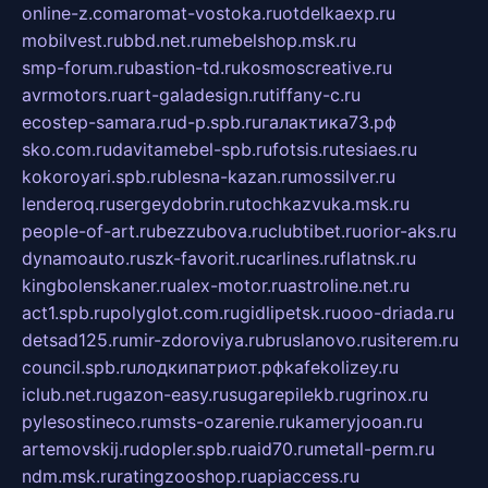
online-z.com
aromat-vostoka.ru
otdelkaexp.ru
mobilvest.ru
bbd.net.ru
mebelshop.msk.ru
smp-forum.ru
bastion-td.ru
kosmoscreative.ru
avrmotors.ru
art-galadesign.ru
tiffany-c.ru
ecostep-samara.ru
d-p.spb.ru
галактика73.рф
sko.com.ru
davitamebel-spb.ru
fotsis.ru
tesiaes.ru
kokoroyari.spb.ru
blesna-kazan.ru
mossilver.ru
lenderoq.ru
sergeydobrin.ru
tochkazvuka.msk.ru
people-of-art.ru
bezzubova.ru
clubtibet.ru
orior-aks.ru
dynamoauto.ru
szk-favorit.ru
carlines.ru
flatnsk.ru
kingbolenskaner.ru
alex-motor.ru
astroline.net.ru
act1.spb.ru
polyglot.com.ru
gidlipetsk.ru
ooo-driada.ru
detsad125.ru
mir-zdoroviya.ru
bruslanovo.ru
siterem.ru
council.spb.ru
лодкипатриот.рф
kafekolizey.ru
iclub.net.ru
gazon-easy.ru
sugarepilekb.ru
grinox.ru
pylesostineco.ru
msts-ozarenie.ru
kameryjooan.ru
artemovskij.ru
dopler.spb.ru
aid70.ru
metall-perm.ru
ndm.msk.ru
ratingzooshop.ru
apiaccess.ru