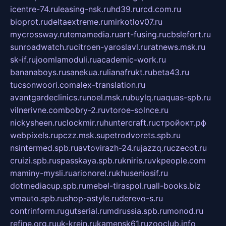
icentre-74.ru
leasing-nsk.ru
hd39.ru
rcd.com.ru
bioprot.ru
deltaextreme.ru
mirkotlov07.ru
mycrossway.ru
temamedia.ru
art-fusing.ru
cbslefort.ru
sunroadwatch.ru
citroen-yaroslavl.ru
ratnews.msk.ru
sk-if.ru
joomlamoduli.ru
academic-work.ru
bananaboys.ru
sanekua.ru
lianafrukt.ru
beta43.ru
tucsonwoori.com
alex-translation.ru
avantgardeclinics.ru
noel.msk.ru
buylq.ru
aquas-spb.ru
vilnerivne.com
bobry-2.ru
vtoroe-solnce.ru
nickysheen.ru
clockmir.ru
huntercraft.ru
стройокт.рф
webpixels.ru
pczz.msk.su
petrodvorets.spb.ru
nsintermed.spb.ru
avtovirazh-24.ru
jazzq.ru
czecot.ru
cruizi.spb.ru
spasskaya.spb.ru
kniris.ru
vkpeople.com
maminy-mysli.ru
arionorel.ru
khuseniosif.ru
dotmediacup.spb.ru
mebel-tiraspol.ru
all-books.biz
vmauto.spb.ru
shop-astyle.ru
derevo-s.ru
contrinform.ru
gutserial.ru
mdrussia.spb.ru
monod.ru
refine.org.ru
uk-krein.ru
kamensk61.ru
zooclub.info