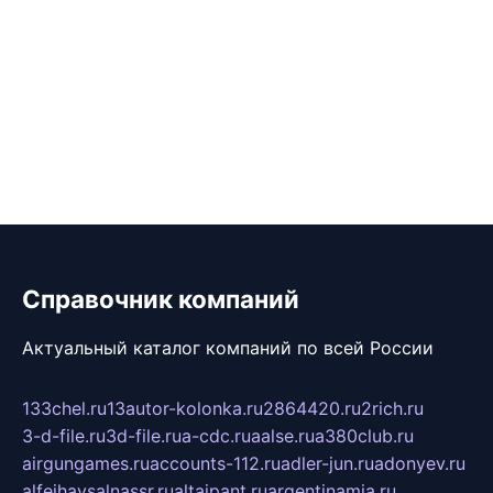
Справочник компаний
Актуальный каталог компаний по всей России
133chel.ru
13autor-kolonka.ru
2864420.ru
2rich.ru
3-d-file.ru
3d-file.ru
a-cdc.ru
aalse.ru
a380club.ru
airgungames.ru
accounts-112.ru
adler-jun.ru
adonyev.ru
alfeihavsalnassr.ru
altaipant.ru
argentinamia.ru