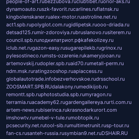
people-of-art.ru
bezzubova.ru
clubtibet.ru
orior-aks.ru
dynamoauto.ru
szk-favorit.ru
carlines.ru
flatnsk.ru
kingbolenskaner.ru
alex-motor.ru
astroline.net.ru
act1.spb.ru
polyglot.com.ru
gidlipetsk.ru
ooo-driada.ru
detsad125.ru
mir-zdoroviya.ru
bruslanovo.ru
siterem.ru
council.spb.ru
лодкипатриот.рф
kafekolizey.ru
iclub.net.ru
gazon-easy.ru
sugarepilekb.ru
grinox.ru
pylesostineco.ru
msts-ozarenie.ru
kameryjooan.ru
artemovskij.ru
dopler.spb.ru
aid70.ru
metall-perm.ru
ndm.msk.ru
ratingzooshop.ru
apiaccess.ru
globalautotrade.info
bezverhovskoe.ru
drsschool.ru
ZOOSMART.SPB.RU
dalakony.ru
medikijob.ru
remontt.spb.ru
photostudia.spb.ru
myragon.ru
terramia.ru
academy62.ru
gardengallereya.ru
rti.com.ru
artem-news.ru
biserinca.ru
krasnodarkurort.com
imshowtv.ru
mebel-v-tule.ru
mobtopik.ru
pcsecurity.net.ru
tool-sib.ru
multimetrunit.ru
sp-tour.ru
fan-cs.ru
santeh-russia.ru
symbian9.net.ru
DSHAIR.RU