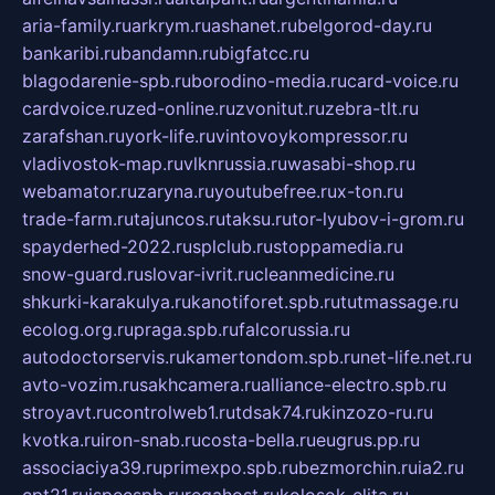
aria-family.ru
arkrym.ru
ashanet.ru
belgorod-day.ru
bankaribi.ru
bandamn.ru
bigfatcc.ru
blagodarenie-spb.ru
borodino-media.ru
card-voice.ru
cardvoice.ru
zed-online.ru
zvonitut.ru
zebra-tlt.ru
zarafshan.ru
york-life.ru
vintovoykompressor.ru
vladivostok-map.ru
vlknrussia.ru
wasabi-shop.ru
webamator.ru
zaryna.ru
youtubefree.ru
x-ton.ru
trade-farm.ru
tajuncos.ru
taksu.ru
tor-lyubov-i-grom.ru
spayderhed-2022.ru
splclub.ru
stoppamedia.ru
snow-guard.ru
slovar-ivrit.ru
cleanmedicine.ru
shkurki-karakulya.ru
kanotiforet.spb.ru
tutmassage.ru
ecolog.org.ru
praga.spb.ru
falcorussia.ru
autodoctorservis.ru
kamertondom.spb.ru
net-life.net.ru
avto-vozim.ru
sakhcamera.ru
alliance-electro.spb.ru
stroyavt.ru
controlweb1.ru
tdsak74.ru
kinzozo-ru.ru
kvotka.ru
iron-snab.ru
costa-bella.ru
eugrus.pp.ru
associaciya39.ru
primexpo.spb.ru
bezmorchin.ru
ia2.ru