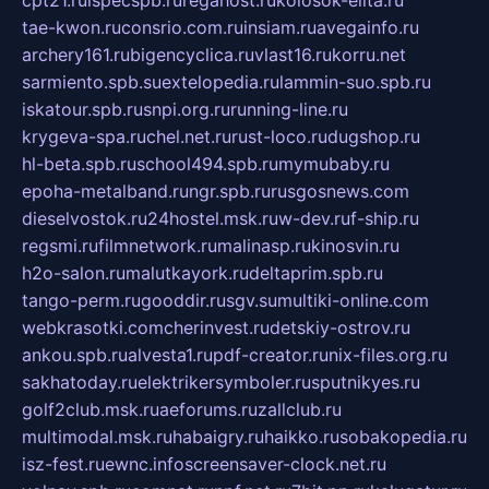
cpt21.ru
ispecspb.ru
regahost.ru
kolosok-elita.ru
tae-kwon.ru
consrio.com.ru
insiam.ru
avegainfo.ru
archery161.ru
bigencyclica.ru
vlast16.ru
korru.net
sarmiento.spb.su
extelopedia.ru
lammin-suo.spb.ru
iskatour.spb.ru
snpi.org.ru
running-line.ru
krygeva-spa.ru
chel.net.ru
rust-loco.ru
dugshop.ru
hl-beta.spb.ru
school494.spb.ru
mymubaby.ru
epoha-metalband.ru
ngr.spb.ru
rusgosnews.com
dieselvostok.ru
24hostel.msk.ru
w-dev.ru
f-ship.ru
regsmi.ru
filmnetwork.ru
malinasp.ru
kinosvin.ru
h2o-salon.ru
malutkayork.ru
deltaprim.spb.ru
tango-perm.ru
gooddir.ru
sgv.su
multiki-online.com
webkrasotki.com
cherinvest.ru
detskiy-ostrov.ru
ankou.spb.ru
alvesta1.ru
pdf-creator.ru
nix-files.org.ru
sakhatoday.ru
elektrikersymboler.ru
sputnikyes.ru
golf2club.msk.ru
aeforums.ru
zallclub.ru
multimodal.msk.ru
habaigry.ru
haikko.ru
sobakopedia.ru
isz-fest.ru
ewnc.info
screensaver-clock.net.ru