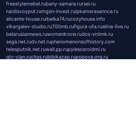
freestylemebel.ru
bany-samara.ru
rsei.ru
naidisvoyput.ru
mgsn-invest.ru
ipkamerasannce.ru
alicante-house.ru
ibelka74.ru
cozyhouse.info
vlkargalev-studio.ru
700mb.ru
figura-ufa.ru
alina-live.ru
belarusiannews.ru
womenknow.ru
dos-vniimk.ru
sega.net.ru
dv.net.ru
phenomenonsofhistory.com
telesputnik.net.ru
wall.pp.ru
pylesosroidmi.ru
gtc-clan.ru
cligs.ru
bibikazap.ru
popova.org.ru
netwhistler.spb.ru
bellvil.ru
bonzon.ru
iss-vladik.ru
defiparis.net.ru
las-gryzas.ru
amku.ru
electednews.spb.ru
feather.org.ru
spar72.ru
tankiigri.ru
dominus.com.ru
ibtree.ru
sanykool.pp.ru
unixlib.org.ru
menatep.spb.ru
gartenterrassen.ru
printeka.ru
skvozilka.com.ru
parkovka-pub.ru
lovemobi.ru
art-ru.ru
emulatorz.com.ru
alucomp.com.ru
tatforum.com.ru
alternativa-profi.ru
dermakler.ru
artsurvey.ru
aredir.ru
khimspas.ru
centr-maxi.ru
2018r.ru
bort-stomer-defort.ru
professional2.ru
gibsons.ru