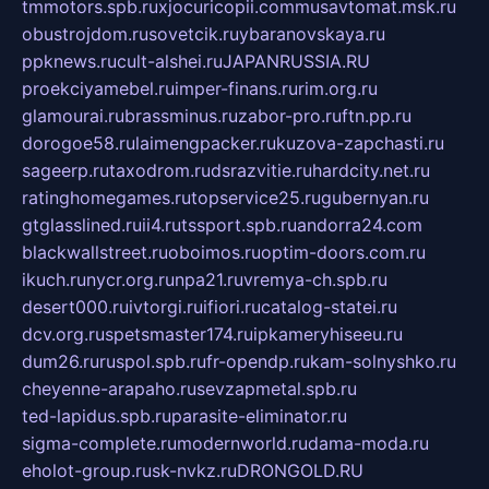
tmmotors.spb.ru
xjocuricopii.com
musavtomat.msk.ru
obustrojdom.ru
sovetcik.ru
ybaranovskaya.ru
ppknews.ru
cult-alshei.ru
JAPANRUSSIA.RU
proekciyamebel.ru
imper-finans.ru
rim.org.ru
glamourai.ru
brassminus.ru
zabor-pro.ru
ftn.pp.ru
dorogoe58.ru
laimengpacker.ru
kuzova-zapchasti.ru
sageerp.ru
taxodrom.ru
dsrazvitie.ru
hardcity.net.ru
ratinghomegames.ru
topservice25.ru
gubernyan.ru
gtglasslined.ru
ii4.ru
tssport.spb.ru
andorra24.com
blackwallstreet.ru
oboimos.ru
optim-doors.com.ru
ikuch.ru
nycr.org.ru
npa21.ru
vremya-ch.spb.ru
desert000.ru
ivtorgi.ru
ifiori.ru
catalog-statei.ru
dcv.org.ru
spetsmaster174.ru
ipkameryhiseeu.ru
dum26.ru
ruspol.spb.ru
fr-opendp.ru
kam-solnyshko.ru
cheyenne-arapaho.ru
sevzapmetal.spb.ru
ted-lapidus.spb.ru
parasite-eliminator.ru
sigma-complete.ru
modernworld.ru
dama-moda.ru
eholot-group.ru
sk-nvkz.ru
DRONGOLD.RU