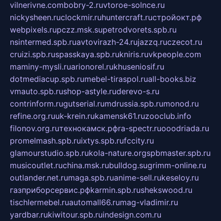
vilnerivne.com
bobry-2.ru
vtoroe-solnce.ru
nickysheen.ru
clockmir.ru
huntercraft.ru
стройокт.рф
webpixels.ru
pczz.msk.su
petrodvorets.spb.ru
nsintermed.spb.ru
avtovirazh-24.ru
jazzq.ru
czecot.ru
cruizi.spb.ru
spasskaya.spb.ru
kniris.ru
vkpeople.com
maminy-mysli.ru
arionorel.ru
khuseniosif.ru
dotmediacup.spb.ru
mebel-tiraspol.ru
all-books.biz
vmauto.spb.ru
shop-astyle.ru
derevo-s.ru
contrinform.ru
gutserial.ru
mdrussia.spb.ru
monod.ru
refine.org.ru
uk-krein.ru
kamensk61.ru
zooclub.info
filonov.org.ru
технокамск.рф
ra-spectr.ru
ooodriada.ru
promelmash.spb.ru
ixtys.spb.ru
fccity.ru
glamourstudio.spb.ru
kola-nature.org
spbmaster.spb.ru
musicoutlet.ru
china.msk.ru
bulldog.su
grimm-online.ru
outlander.net.ru
maga.spb.ru
anime-sell.ru
keseloy.ru
газприборсервис.рф
karmin.spb.ru
shekswood.ru
tischlermebel.ru
automall66.ru
mag-vladimir.ru
yardbar.ru
kiwitour.spb.ru
indesign.com.ru