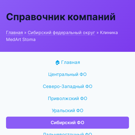
Справочник компаний
Главная
»
Сибирский федеральный округ
» Клиника
MedArt Stoma
🏠 Главная
Центральный ФО
Северо-Западный ФО
Приволжский ФО
Уральский ФО
Сибирский ФО
Дальневосточный ФО