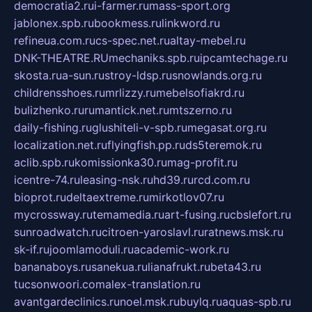
democratia2.ru
i-farmer.ru
mass-sport.org
jablonex.spb.ru
bookmess.ru
linkword.ru
refineua.com.ru
cs-spec.net.ru
altay-mebel.ru
DNK-THEATRE.RU
mechaniks.spb.ru
ipcamtechage.ru
skosta.ru
a-sun.ru
stroy-ldsp.ru
snowlands.org.ru
childrensshoes.ru
mrlizzy.ru
mebelsofiakrd.ru
bulizhenko.ru
rumantick.net.ru
mtszerno.ru
daily-fishing.ru
glushiteli-v-spb.ru
megasat.org.ru
localization.net.ru
flyingfish.pp.ru
ds5teremok.ru
aclib.spb.ru
komissionka30.ru
mag-profit.ru
icentre-74.ru
leasing-nsk.ru
hd39.ru
rcd.com.ru
bioprot.ru
deltaextreme.ru
mirkotlov07.ru
mycrossway.ru
temamedia.ru
art-fusing.ru
cbslefort.ru
sunroadwatch.ru
citroen-yaroslavl.ru
ratnews.msk.ru
sk-if.ru
joomlamoduli.ru
academic-work.ru
bananaboys.ru
sanekua.ru
lianafrukt.ru
beta43.ru
tucsonwoori.com
alex-translation.ru
avantgardeclinics.ru
noel.msk.ru
buylq.ru
aquas-spb.ru