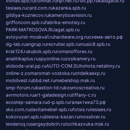
volnav.spb.ru
comnat.ru
npf.net.ru
7bit.pp.ru
kalugatur.ru
tesiaes.ru
card.com.ru
kazanka.spb.ru
gildiya-kuznecov.ru
kameryboavision.ru
griffoncom.spb.ru
fabrika-emotsiy.ru
PARK-MATROSOVA.RU
agat.spb.ru
avtoyurist-moskva1.ru
hardware.org.ru
схема-авто.рф
dg-lab.ru
angrup.ru
recruiter.spb.ru
music8.spb.ru
krsk124.ru
kubok.spb.ru
romanofforex.ru
analitikaplus.ru
spyonline.ru
zosikamery.ru
sloboda-ural.pp.ru
AUTO-COM.SU
hohota.net
alimy.ru
online-z.com
aromat-vostoka.ru
otdelkaexp.ru
mobilvest.ru
bbd.net.ru
mebelshop.msk.ru
smp-forum.ru
bastion-td.ru
kosmoscreative.ru
avrmotors.ru
art-galadesign.ru
tiffany-c.ru
ecostep-samara.ru
d-p.spb.ru
галактика73.рф
sko.com.ru
davitamebel-spb.ru
fotsis.ru
tesiaes.ru
kokoroyari.spb.ru
blesna-kazan.ru
mossilver.ru
lenderoq.ru
sergeydobrin.ru
tochkazvuka.msk.ru