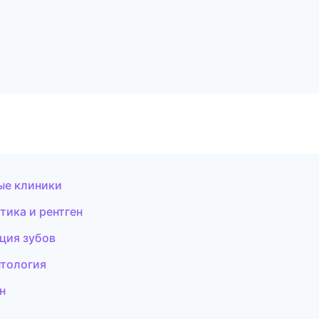
ые клиники
тика и рентген
ция зубов
нтология
н