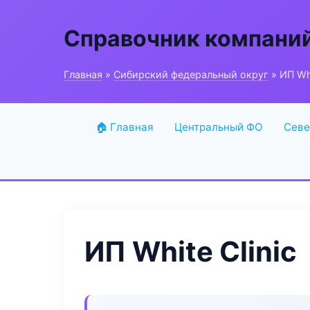
Справочник компани
Главная
»
Сибирский федеральный округ
» ИП Whi
🏠 Главная
Центральный ФО
Севе
ИП White Clinic