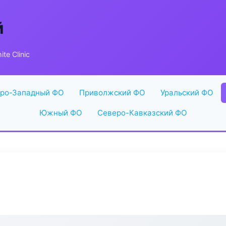
й
te Clinic
ро-Западный ФО
Приволжский ФО
Уральский ФО
Южный ФО
Северо-Кавказский ФО