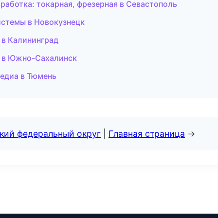
работка: токарная, фрезерная в Севастополь
истемы в Новокузнецк
и в Калининград
ия в Южно-Сахалинск
медиа в Тюмень
ский федеральный округ
|
Главная страница
→