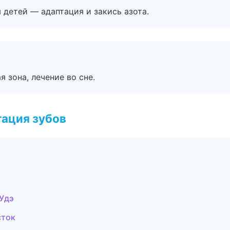
я детей — адаптация и закись азота.
я зона, лечение во сне.
ация зубов
-Удэ
сток