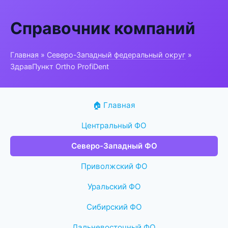
Справочник компаний
Главная
»
Северо-Западный федеральный округ
»
ЗдравПункт Ortho ProfiDent
🏠 Главная
Центральный ФО
Северо-Западный ФО
Приволжский ФО
Уральский ФО
Сибирский ФО
Дальневосточный ФО