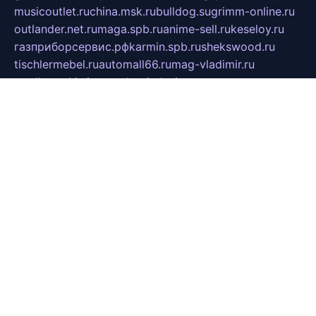
musicoutlet.ru
china.msk.ru
bulldog.su
grimm-online.ru
outlander.net.ru
maga.spb.ru
anime-sell.ru
keseloy.ru
газприборсервис.рф
karmin.spb.ru
shekswood.ru
tischlermebel.ru
automall66.ru
mag-vladimir.ru
yardbar.ru
kiwitour.spb.ru
indesign.com.ru
freestylemebel.ru
bany-samara.ru
rsei.ru
naidisvoyput.ru
mgsn-invest.ru
ipkamerasannce.ru
alicante-house.ru
ibelka74.ru
cozyhouse.info
vlkargalev-studio.ru
700mb.ru
figura-ufa.ru
alina-live.ru
belarusiannews.ru
womenknow.ru
dos-vniimk.ru
sega.net.ru
dv.net.ru
phenomenonsofhistory.com
telesputnik.net.ru
wall.pp.ru
pylesosroidmi.ru
gtc-clan.ru
cligs.ru
bibikazap.ru
popova.org.ru
netwhistler.spb.ru
bellvil.ru
bonzon.ru
iss-vladik.ru
defiparis.net.ru
las-gryzas.ru
amku.ru
electednews.spb.ru
feather.org.ru
spar72.ru
tankiigri.ru
dominus.com.ru
ibtree.ru
sanykool.pp.ru
unixlib.org.ru
menatep.spb.ru
gartenterrassen.ru
printeka.ru