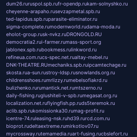
dum26.ru
ruspol.spb.ru
fr-opendp.ru
kam-solnyshko.ru
cheyenne-arapaho.ru
sevzapmetal.spb.ru
ted-lapidus.spb.ru
parasite-eliminator.ru
sigma-complete.ru
modernworld.ru
dama-moda.ru
eholot-group.ru
sk-nvkz.ru
DRONGOLD.RU
democratia2.ru
i-farmer.ru
mass-sport.org
jablonex.spb.ru
bookmess.ru
linkword.ru
refineua.com.ru
cs-spec.net.ru
altay-mebel.ru
DNK-THEATRE.RU
mechaniks.spb.ru
ipcamtechage.ru
skosta.ru
a-sun.ru
stroy-ldsp.ru
snowlands.org.ru
childrensshoes.ru
mrlizzy.ru
mebelsofiakrd.ru
bulizhenko.ru
rumantick.net.ru
mtszerno.ru
daily-fishing.ru
glushiteli-v-spb.ru
megasat.org.ru
localization.net.ru
flyingfish.pp.ru
ds5teremok.ru
aclib.spb.ru
komissionka30.ru
mag-profit.ru
icentre-74.ru
leasing-nsk.ru
hd39.ru
rcd.com.ru
bioprot.ru
deltaextreme.ru
mirkotlov07.ru
mycrossway.ru
temamedia.ru
art-fusing.ru
cbslefort.ru