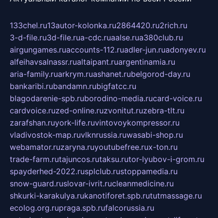
133chel.ru
13autor-kolonka.ru
2864420.ru
2rich.ru
3-d-file.ru
3d-file.ru
a-cdc.ru
aalse.ru
a380club.ru
airgungames.ru
accounts-112.ru
adler-jun.ru
adonyev.ru
alfeihavsalnassr.ru
altaipant.ru
argentinamia.ru
aria-family.ru
arkrym.ru
ashanet.ru
belgorod-day.ru
bankaribi.ru
bandamn.ru
bigfatcc.ru
blagodarenie-spb.ru
borodino-media.ru
card-voice.ru
cardvoice.ru
zed-online.ru
zvonitut.ru
zebra-tlt.ru
zarafshan.ru
york-life.ru
vintovoykompressor.ru
vladivostok-map.ru
vlknrussia.ru
wasabi-shop.ru
webamator.ru
zaryna.ru
youtubefree.ru
x-ton.ru
trade-farm.ru
tajuncos.ru
taksu.ru
tor-lyubov-i-grom.ru
spayderhed-2022.ru
splclub.ru
stoppamedia.ru
snow-guard.ru
slovar-ivrit.ru
cleanmedicine.ru
shkurki-karakulya.ru
kanotiforet.spb.ru
tutmassage.ru
ecolog.org.ru
praga.spb.ru
falcorussia.ru