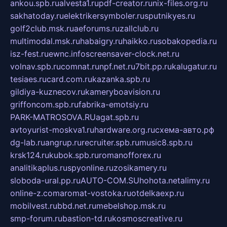
ankou.spb.ru
alvesta1.ru
pdf-creator.ru
nix-files.org.ru
sakhatoday.ru
elektrikersymboler.ru
sputnikyes.ru
golf2club.msk.ru
aeforums.ru
zallclub.ru
multimodal.msk.ru
habaigry.ru
haikko.ru
sobakopedia.ru
isz-fest.ru
ewnc.info
screensaver-clock.net.ru
volnav.spb.ru
comnat.ru
npf.net.ru
7bit.pp.ru
kalugatur.ru
tesiaes.ru
card.com.ru
kazanka.spb.ru
gildiya-kuznecov.ru
kameryboavision.ru
griffoncom.spb.ru
fabrika-emotsiy.ru
PARK-MATROSOVA.RU
agat.spb.ru
avtoyurist-moskva1.ru
hardware.org.ru
схема-авто.рф
dg-lab.ru
angrup.ru
recruiter.spb.ru
music8.spb.ru
krsk124.ru
kubok.spb.ru
romanofforex.ru
analitikaplus.ru
spyonline.ru
zosikamery.ru
sloboda-ural.pp.ru
AUTO-COM.SU
hohota.net
alimy.ru
online-z.com
aromat-vostoka.ru
otdelkaexp.ru
mobilvest.ru
bbd.net.ru
mebelshop.msk.ru
smp-forum.ru
bastion-td.ru
kosmoscreative.ru