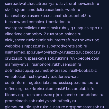
sunroadwatch.ru
citroen-yaroslavl.ru
ratnews.msk.ru
sk-if.ru
joomlamoduli.ru
academic-work.ru
bananaboys.ru
sanekua.ru
lianafrukt.ru
beta43.ru
tucsonwoori.com
alex-translation.ru
avantgardeclinics.ru
noel.msk.ru
buylq.ru
aquas-spb.ru
vilnerivne.com
bobry-2.ru
vtoroe-solnce.ru
nickysheen.ru
clockmir.ru
huntercraft.ru
стройокт.рф
webpixels.ru
pczz.msk.su
petrodvorets.spb.ru
nsintermed.spb.ru
avtovirazh-24.ru
jazzq.ru
czecot.ru
cruizi.spb.ru
spasskaya.spb.ru
kniris.ru
vkpeople.com
maminy-mysli.ru
arionorel.ru
khuseniosif.ru
dotmediacup.spb.ru
mebel-tiraspol.ru
all-books.biz
vmauto.spb.ru
shop-astyle.ru
derevo-s.ru
contrinform.ru
gutserial.ru
mdrussia.spb.ru
monod.ru
refine.org.ru
uk-krein.ru
kamensk61.ru
zooclub.info
filonov.org.ru
технокамск.рф
ra-spectr.ru
ooodriada.ru
promelmash.spb.ru
ixtys.spb.ru
fccity.ru
glamourstudio.spb.ru
kola-nature.org
spbmaster.spb.ru