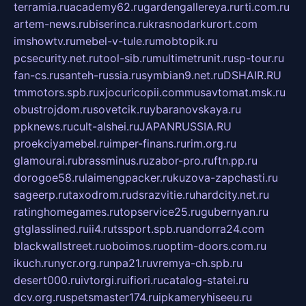
terramia.ru
academy62.ru
gardengallereya.ru
rti.com.ru
artem-news.ru
biserinca.ru
krasnodarkurort.com
imshowtv.ru
mebel-v-tule.ru
mobtopik.ru
pcsecurity.net.ru
tool-sib.ru
multimetrunit.ru
sp-tour.ru
fan-cs.ru
santeh-russia.ru
symbian9.net.ru
DSHAIR.RU
tmmotors.spb.ru
xjocuricopii.com
musavtomat.msk.ru
obustrojdom.ru
sovetcik.ru
ybaranovskaya.ru
ppknews.ru
cult-alshei.ru
JAPANRUSSIA.RU
proekciyamebel.ru
imper-finans.ru
rim.org.ru
glamourai.ru
brassminus.ru
zabor-pro.ru
ftn.pp.ru
dorogoe58.ru
laimengpacker.ru
kuzova-zapchasti.ru
sageerp.ru
taxodrom.ru
dsrazvitie.ru
hardcity.net.ru
ratinghomegames.ru
topservice25.ru
gubernyan.ru
gtglasslined.ru
ii4.ru
tssport.spb.ru
andorra24.com
blackwallstreet.ru
oboimos.ru
optim-doors.com.ru
ikuch.ru
nycr.org.ru
npa21.ru
vremya-ch.spb.ru
desert000.ru
ivtorgi.ru
ifiori.ru
catalog-statei.ru
dcv.org.ru
spetsmaster174.ru
ipkameryhiseeu.ru