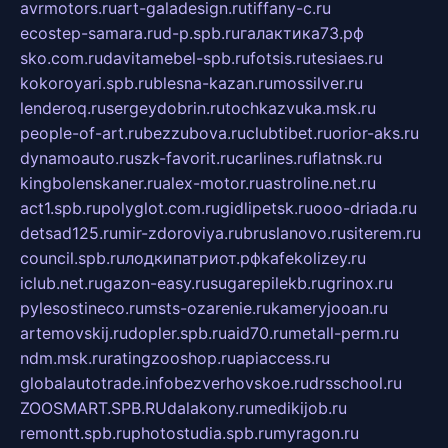
avrmotors.ru
art-galadesign.ru
tiffany-c.ru
ecostep-samara.ru
d-p.spb.ru
галактика73.рф
sko.com.ru
davitamebel-spb.ru
fotsis.ru
tesiaes.ru
kokoroyari.spb.ru
blesna-kazan.ru
mossilver.ru
lenderoq.ru
sergeydobrin.ru
tochkazvuka.msk.ru
people-of-art.ru
bezzubova.ru
clubtibet.ru
orior-aks.ru
dynamoauto.ru
szk-favorit.ru
carlines.ru
flatnsk.ru
kingbolenskaner.ru
alex-motor.ru
astroline.net.ru
act1.spb.ru
polyglot.com.ru
gidlipetsk.ru
ooo-driada.ru
detsad125.ru
mir-zdoroviya.ru
bruslanovo.ru
siterem.ru
council.spb.ru
лодкипатриот.рф
kafekolizey.ru
iclub.net.ru
gazon-easy.ru
sugarepilekb.ru
grinox.ru
pylesostineco.ru
msts-ozarenie.ru
kameryjooan.ru
artemovskij.ru
dopler.spb.ru
aid70.ru
metall-perm.ru
ndm.msk.ru
ratingzooshop.ru
apiaccess.ru
globalautotrade.info
bezverhovskoe.ru
drsschool.ru
ZOOSMART.SPB.RU
dalakony.ru
medikijob.ru
remontt.spb.ru
photostudia.spb.ru
myragon.ru