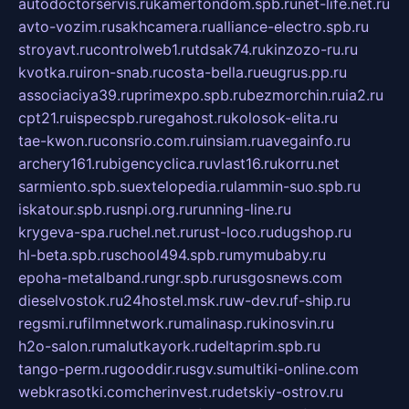
autodoctorservis.ru
kamertondom.spb.ru
net-life.net.ru
avto-vozim.ru
sakhcamera.ru
alliance-electro.spb.ru
stroyavt.ru
controlweb1.ru
tdsak74.ru
kinzozo-ru.ru
kvotka.ru
iron-snab.ru
costa-bella.ru
eugrus.pp.ru
associaciya39.ru
primexpo.spb.ru
bezmorchin.ru
ia2.ru
cpt21.ru
ispecspb.ru
regahost.ru
kolosok-elita.ru
tae-kwon.ru
consrio.com.ru
insiam.ru
avegainfo.ru
archery161.ru
bigencyclica.ru
vlast16.ru
korru.net
sarmiento.spb.su
extelopedia.ru
lammin-suo.spb.ru
iskatour.spb.ru
snpi.org.ru
running-line.ru
krygeva-spa.ru
chel.net.ru
rust-loco.ru
dugshop.ru
hl-beta.spb.ru
school494.spb.ru
mymubaby.ru
epoha-metalband.ru
ngr.spb.ru
rusgosnews.com
dieselvostok.ru
24hostel.msk.ru
w-dev.ru
f-ship.ru
regsmi.ru
filmnetwork.ru
malinasp.ru
kinosvin.ru
h2o-salon.ru
malutkayork.ru
deltaprim.spb.ru
tango-perm.ru
gooddir.ru
sgv.su
multiki-online.com
webkrasotki.com
cherinvest.ru
detskiy-ostrov.ru