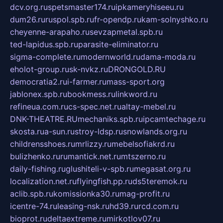
dcv.org.ru
spetsmaster174.ru
ipkameryhiseeu.ru
dum26.ru
ruspol.spb.ru
fr-opendp.ru
kam-solnyshko.ru
cheyenne-arapaho.ru
sevzapmetal.spb.ru
ted-lapidus.spb.ru
parasite-eliminator.ru
sigma-complete.ru
modernworld.ru
dama-moda.ru
eholot-group.ru
sk-nvkz.ru
DRONGOLD.RU
democratia2.ru
i-farmer.ru
mass-sport.org
jablonex.spb.ru
bookmess.ru
linkword.ru
refineua.com.ru
cs-spec.net.ru
altay-mebel.ru
DNK-THEATRE.RU
mechaniks.spb.ru
ipcamtechage.ru
skosta.ru
a-sun.ru
stroy-ldsp.ru
snowlands.org.ru
childrensshoes.ru
mrlizzy.ru
mebelsofiakrd.ru
bulizhenko.ru
rumantick.net.ru
mtszerno.ru
daily-fishing.ru
glushiteli-v-spb.ru
megasat.org.ru
localization.net.ru
flyingfish.pp.ru
ds5teremok.ru
aclib.spb.ru
komissionka30.ru
mag-profit.ru
icentre-74.ru
leasing-nsk.ru
hd39.ru
rcd.com.ru
bioprot.ru
deltaextreme.ru
mirkotlov07.ru