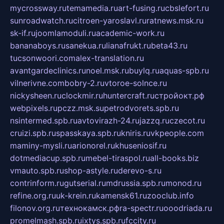
mycrossway.ru
temamedia.ru
art-fusing.ru
cbslefort.ru
sunroadwatch.ru
citroen-yaroslavl.ru
ratnews.msk.ru
sk-if.ru
joomlamoduli.ru
academic-work.ru
bananaboys.ru
sanekua.ru
lianafrukt.ru
beta43.ru
tucsonwoori.com
alex-translation.ru
avantgardeclinics.ru
noel.msk.ru
buylq.ru
aquas-spb.ru
vilnerivne.com
bobry-2.ru
vtoroe-solnce.ru
nickysheen.ru
clockmir.ru
huntercraft.ru
стройокт.рф
webpixels.ru
pczz.msk.su
petrodvorets.spb.ru
nsintermed.spb.ru
avtovirazh-24.ru
jazzq.ru
czecot.ru
cruizi.spb.ru
spasskaya.spb.ru
kniris.ru
vkpeople.com
maminy-mysli.ru
arionorel.ru
khuseniosif.ru
dotmediacup.spb.ru
mebel-tiraspol.ru
all-books.biz
vmauto.spb.ru
shop-astyle.ru
derevo-s.ru
contrinform.ru
gutserial.ru
mdrussia.spb.ru
monod.ru
refine.org.ru
uk-krein.ru
kamensk61.ru
zooclub.info
filonov.org.ru
технокамск.рф
ra-spectr.ru
ooodriada.ru
promelmash.spb.ru
ixtys.spb.ru
fccity.ru