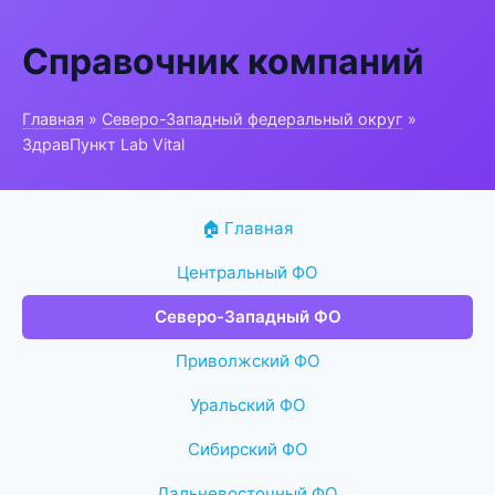
Справочник компаний
Главная
»
Северо-Западный федеральный округ
»
ЗдравПункт Lab Vital
🏠 Главная
Центральный ФО
Северо-Западный ФО
Приволжский ФО
Уральский ФО
Сибирский ФО
Дальневосточный ФО