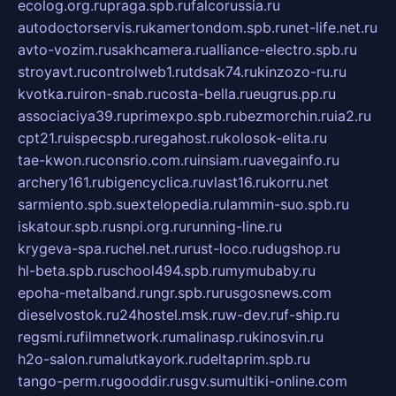
ecolog.org.ru
praga.spb.ru
falcorussia.ru
autodoctorservis.ru
kamertondom.spb.ru
net-life.net.ru
avto-vozim.ru
sakhcamera.ru
alliance-electro.spb.ru
stroyavt.ru
controlweb1.ru
tdsak74.ru
kinzozo-ru.ru
kvotka.ru
iron-snab.ru
costa-bella.ru
eugrus.pp.ru
associaciya39.ru
primexpo.spb.ru
bezmorchin.ru
ia2.ru
cpt21.ru
ispecspb.ru
regahost.ru
kolosok-elita.ru
tae-kwon.ru
consrio.com.ru
insiam.ru
avegainfo.ru
archery161.ru
bigencyclica.ru
vlast16.ru
korru.net
sarmiento.spb.su
extelopedia.ru
lammin-suo.spb.ru
iskatour.spb.ru
snpi.org.ru
running-line.ru
krygeva-spa.ru
chel.net.ru
rust-loco.ru
dugshop.ru
hl-beta.spb.ru
school494.spb.ru
mymubaby.ru
epoha-metalband.ru
ngr.spb.ru
rusgosnews.com
dieselvostok.ru
24hostel.msk.ru
w-dev.ru
f-ship.ru
regsmi.ru
filmnetwork.ru
malinasp.ru
kinosvin.ru
h2o-salon.ru
malutkayork.ru
deltaprim.spb.ru
tango-perm.ru
gooddir.ru
sgv.su
multiki-online.com