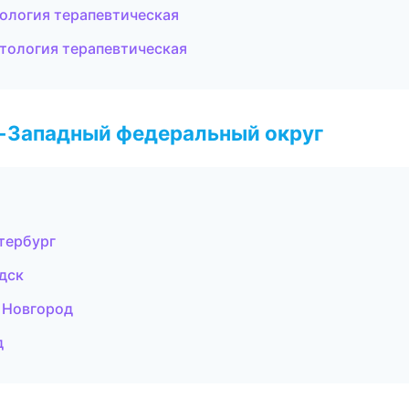
тология терапевтическая
атология терапевтическая
о-Западный федеральный округ
етербург
дск
й Новгород
д