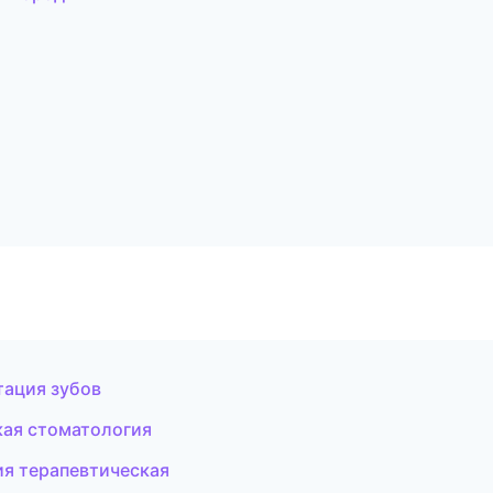
тация зубов
кая стоматология
ия терапевтическая