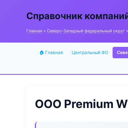
Справочник компани
Главная
»
Северо-Западный федеральный округ
»
🏠 Главная
Центральный ФО
Севе
ООО Premium W