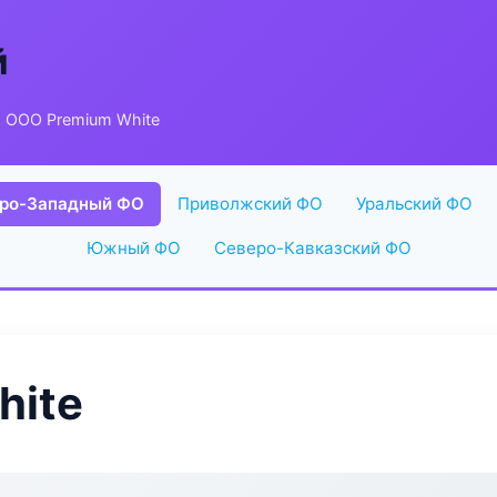
й
 ООО Premium White
ро-Западный ФО
Приволжский ФО
Уральский ФО
Южный ФО
Северо-Кавказский ФО
hite