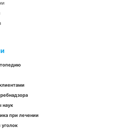
ми
и
в
ми
ортопедию
 клиентами
требнадзора
ы наук
тика при лечении
 уголок