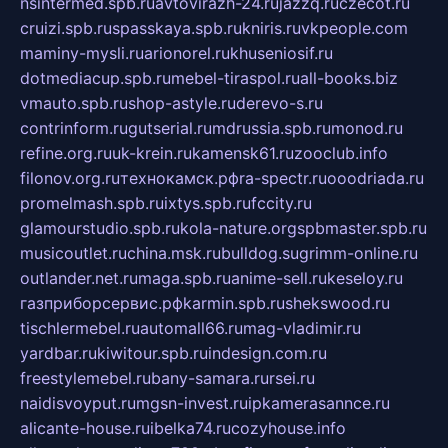
nsintermed.spb.ru
avtovirazh-24.ru
jazzq.ru
czecot.ru
cruizi.spb.ru
spasskaya.spb.ru
kniris.ru
vkpeople.com
maminy-mysli.ru
arionorel.ru
khuseniosif.ru
dotmediacup.spb.ru
mebel-tiraspol.ru
all-books.biz
vmauto.spb.ru
shop-astyle.ru
derevo-s.ru
contrinform.ru
gutserial.ru
mdrussia.spb.ru
monod.ru
refine.org.ru
uk-krein.ru
kamensk61.ru
zooclub.info
filonov.org.ru
технокамск.рф
ra-spectr.ru
ooodriada.ru
promelmash.spb.ru
ixtys.spb.ru
fccity.ru
glamourstudio.spb.ru
kola-nature.org
spbmaster.spb.ru
musicoutlet.ru
china.msk.ru
bulldog.su
grimm-online.ru
outlander.net.ru
maga.spb.ru
anime-sell.ru
keseloy.ru
газприборсервис.рф
karmin.spb.ru
shekswood.ru
tischlermebel.ru
automall66.ru
mag-vladimir.ru
yardbar.ru
kiwitour.spb.ru
indesign.com.ru
freestylemebel.ru
bany-samara.ru
rsei.ru
naidisvoyput.ru
mgsn-invest.ru
ipkamerasannce.ru
alicante-house.ru
ibelka74.ru
cozyhouse.info