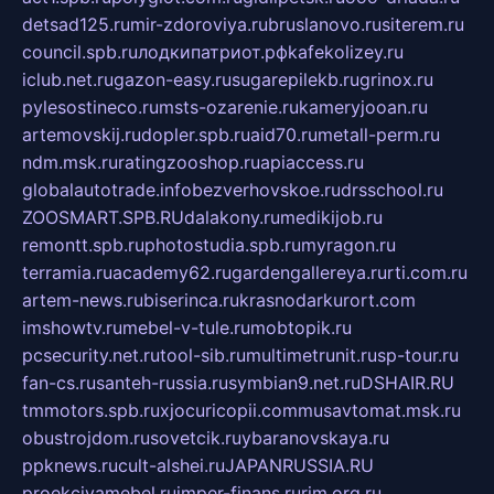
detsad125.ru
mir-zdoroviya.ru
bruslanovo.ru
siterem.ru
council.spb.ru
лодкипатриот.рф
kafekolizey.ru
iclub.net.ru
gazon-easy.ru
sugarepilekb.ru
grinox.ru
pylesostineco.ru
msts-ozarenie.ru
kameryjooan.ru
artemovskij.ru
dopler.spb.ru
aid70.ru
metall-perm.ru
ndm.msk.ru
ratingzooshop.ru
apiaccess.ru
globalautotrade.info
bezverhovskoe.ru
drsschool.ru
ZOOSMART.SPB.RU
dalakony.ru
medikijob.ru
remontt.spb.ru
photostudia.spb.ru
myragon.ru
terramia.ru
academy62.ru
gardengallereya.ru
rti.com.ru
artem-news.ru
biserinca.ru
krasnodarkurort.com
imshowtv.ru
mebel-v-tule.ru
mobtopik.ru
pcsecurity.net.ru
tool-sib.ru
multimetrunit.ru
sp-tour.ru
fan-cs.ru
santeh-russia.ru
symbian9.net.ru
DSHAIR.RU
tmmotors.spb.ru
xjocuricopii.com
musavtomat.msk.ru
obustrojdom.ru
sovetcik.ru
ybaranovskaya.ru
ppknews.ru
cult-alshei.ru
JAPANRUSSIA.RU
proekciyamebel.ru
imper-finans.ru
rim.org.ru