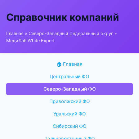
Справочник компаний
Главная
»
Северо-Западный федеральный округ
»
МедиЛаб White Expert
🏠 Главная
Центральный ФО
Северо-Западный ФО
Приволжский ФО
Уральский ФО
Сибирский ФО
Дальневосточный ФО