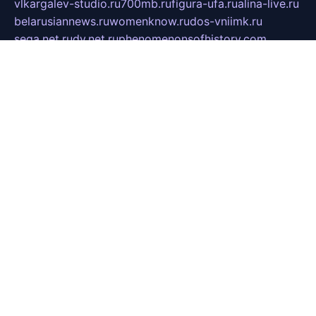
vlkargalev-studio.ru
700mb.ru
figura-ufa.ru
alina-live.ru
belarusiannews.ru
womenknow.ru
dos-vniimk.ru
sega.net.ru
dv.net.ru
phenomenonsofhistory.com
telesputnik.net.ru
wall.pp.ru
pylesosroidmi.ru
gtc-clan.ru
cligs.ru
bibikazap.ru
popova.org.ru
netwhistler.spb.ru
bellvil.ru
bonzon.ru
iss-vladik.ru
defiparis.net.ru
las-gryzas.ru
amku.ru
electednews.spb.ru
feather.org.ru
spar72.ru
tankiigri.ru
dominus.com.ru
ibtree.ru
sanykool.pp.ru
unixlib.org.ru
menatep.spb.ru
gartenterrassen.ru
printeka.ru
skvozilka.com.ru
parkovka-pub.ru
lovemobi.ru
art-ru.ru
emulatorz.com.ru
alucomp.com.ru
tatforum.com.ru
alternativa-profi.ru
dermakler.ru
artsurvey.ru
aredir.ru
khimspas.ru
centr-maxi.ru
2018r.ru
bort-stomer-defort.ru
professional2.ru
gibsons.ru
artselena.ru
art-pilot.ru
ingredient.spb.ru
npfpolimer.spb.ru
argentum.spb.ru
hom-edu.ru
af-num.ru
cashadvanceamericasev.org
trexp.spb.ru