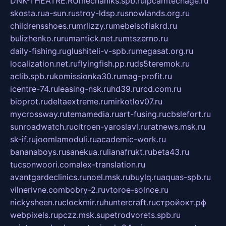
DNK-THEATRE.RU
mechaniks.spb.ru
ipcamtechage.ru
skosta.ru
a-sun.ru
stroy-ldsp.ru
snowlands.org.ru
childrensshoes.ru
mrlizzy.ru
mebelsofiakrd.ru
bulizhenko.ru
rumantick.net.ru
mtszerno.ru
daily-fishing.ru
glushiteli-v-spb.ru
megasat.org.ru
localization.net.ru
flyingfish.pp.ru
ds5teremok.ru
aclib.spb.ru
komissionka30.ru
mag-profit.ru
icentre-74.ru
leasing-nsk.ru
hd39.ru
rcd.com.ru
bioprot.ru
deltaextreme.ru
mirkotlov07.ru
mycrossway.ru
temamedia.ru
art-fusing.ru
cbslefort.ru
sunroadwatch.ru
citroen-yaroslavl.ru
ratnews.msk.ru
sk-if.ru
joomlamoduli.ru
academic-work.ru
bananaboys.ru
sanekua.ru
lianafrukt.ru
beta43.ru
tucsonwoori.com
alex-translation.ru
avantgardeclinics.ru
noel.msk.ru
buylq.ru
aquas-spb.ru
vilnerivne.com
bobry-2.ru
vtoroe-solnce.ru
nickysheen.ru
clockmir.ru
huntercraft.ru
стройокт.рф
webpixels.ru
pczz.msk.su
petrodvorets.spb.ru