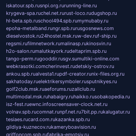
iskatour.spb.ru
snpi.org.ru
running-line.ru
krygeva-spa.ru
chel.net.ru
rust-loco.ru
dugshop.ru
hl-beta.spb.ru
school494.spb.ru
mymubaby.ru
epoha-metalband.ru
ngr.spb.ru
rusgosnews.com
dieselvostok.ru
24hostel.msk.ru
w-dev.ru
f-ship.ru
regsmi.ru
filmnetwork.ru
malinasp.ru
kinosvin.ru
h2o-salon.ru
malutkayork.ru
deltaprim.spb.ru
tango-perm.ru
gooddir.ru
sgv.su
multiki-online.com
webkrasotki.com
cherinvest.ru
detskiy-ostrov.ru
ankou.spb.ru
alvesta1.ru
pdf-creator.ru
nix-files.org.ru
sakhatoday.ru
elektrikersymboler.ru
sputnikyes.ru
golf2club.msk.ru
aeforums.ru
zallclub.ru
multimodal.msk.ru
habaigry.ru
haikko.ru
sobakopedia.ru
isz-fest.ru
ewnc.info
screensaver-clock.net.ru
volnav.spb.ru
comnat.ru
npf.net.ru
7bit.pp.ru
kalugatur.ru
tesiaes.ru
card.com.ru
kazanka.spb.ru
gildiya-kuznecov.ru
kameryboavision.ru
griffoncom.spb.ru
fabrika-emotsiy.ru