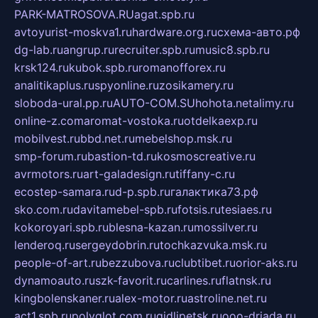
PARK-MATROSOVA.RU
agat.spb.ru
avtoyurist-moskva1.ru
hardware.org.ru
схема-авто.рф
dg-lab.ru
angrup.ru
recruiter.spb.ru
music8.spb.ru
krsk124.ru
kubok.spb.ru
romanofforex.ru
analitikaplus.ru
spyonline.ru
zosikamery.ru
sloboda-ural.pp.ru
AUTO-COM.SU
hohota.net
alimy.ru
online-z.com
aromat-vostoka.ru
otdelkaexp.ru
mobilvest.ru
bbd.net.ru
mebelshop.msk.ru
smp-forum.ru
bastion-td.ru
kosmoscreative.ru
avrmotors.ru
art-galadesign.ru
tiffany-c.ru
ecostep-samara.ru
d-p.spb.ru
галактика73.рф
sko.com.ru
davitamebel-spb.ru
fotsis.ru
tesiaes.ru
kokoroyari.spb.ru
blesna-kazan.ru
mossilver.ru
lenderoq.ru
sergeydobrin.ru
tochkazvuka.msk.ru
people-of-art.ru
bezzubova.ru
clubtibet.ru
orior-aks.ru
dynamoauto.ru
szk-favorit.ru
carlines.ru
flatnsk.ru
kingbolenskaner.ru
alex-motor.ru
astroline.net.ru
act1.spb.ru
polyglot.com.ru
gidlipetsk.ru
ooo-driada.ru