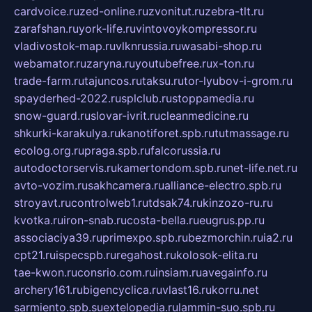
cardvoice.ru
zed-online.ru
zvonitut.ru
zebra-tlt.ru
zarafshan.ru
york-life.ru
vintovoykompressor.ru
vladivostok-map.ru
vlknrussia.ru
wasabi-shop.ru
webamator.ru
zaryna.ru
youtubefree.ru
x-ton.ru
trade-farm.ru
tajuncos.ru
taksu.ru
tor-lyubov-i-grom.ru
spayderhed-2022.ru
splclub.ru
stoppamedia.ru
snow-guard.ru
slovar-ivrit.ru
cleanmedicine.ru
shkurki-karakulya.ru
kanotiforet.spb.ru
tutmassage.ru
ecolog.org.ru
praga.spb.ru
falcorussia.ru
autodoctorservis.ru
kamertondom.spb.ru
net-life.net.ru
avto-vozim.ru
sakhcamera.ru
alliance-electro.spb.ru
stroyavt.ru
controlweb1.ru
tdsak74.ru
kinzozo-ru.ru
kvotka.ru
iron-snab.ru
costa-bella.ru
eugrus.pp.ru
associaciya39.ru
primexpo.spb.ru
bezmorchin.ru
ia2.ru
cpt21.ru
ispecspb.ru
regahost.ru
kolosok-elita.ru
tae-kwon.ru
consrio.com.ru
insiam.ru
avegainfo.ru
archery161.ru
bigencyclica.ru
vlast16.ru
korru.net
sarmiento.spb.su
extelopedia.ru
lammin-suo.spb.ru