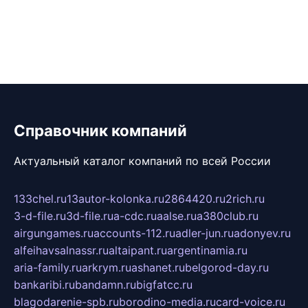
Справочник компаний
Актуальный каталог компаний по всей России
133chel.ru
13autor-kolonka.ru
2864420.ru
2rich.ru
3-d-file.ru
3d-file.ru
a-cdc.ru
aalse.ru
a380club.ru
airgungames.ru
accounts-112.ru
adler-jun.ru
adonyev.ru
alfeihavsalnassr.ru
altaipant.ru
argentinamia.ru
aria-family.ru
arkrym.ru
ashanet.ru
belgorod-day.ru
bankaribi.ru
bandamn.ru
bigfatcc.ru
blagodarenie-spb.ru
borodino-media.ru
card-voice.ru