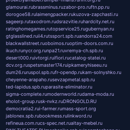
glamourai.ru
brassminus.ru
zabor-pro.ru
ftn.pp.ru
dorogoe58.ru
laimengpacker.ru
kuzova-zapchasti.ru
sageerp.ru
taxodrom.ru
dsrazvitie.ru
hardcity.net.ru
ratinghomegames.ru
topservice25.ru
gubernyan.ru
gtglasslined.ru
ii4.ru
tssport.spb.ru
andorra24.com
blackwallstreet.ru
oboimos.ru
optim-doors.com.ru
ikuch.ru
nycr.org.ru
npa21.ru
vremya-ch.spb.ru
desert000.ru
ivtorgi.ru
ifiori.ru
catalog-statei.ru
dcv.org.ru
spetsmaster174.ru
ipkameryhiseeu.ru
dum26.ru
ruspol.spb.ru
fr-opendp.ru
kam-solnyshko.ru
cheyenne-arapaho.ru
sevzapmetal.spb.ru
ted-lapidus.spb.ru
parasite-eliminator.ru
sigma-complete.ru
modernworld.ru
dama-moda.ru
eholot-group.ru
sk-nvkz.ru
DRONGOLD.RU
democratia2.ru
i-farmer.ru
mass-sport.org
jablonex.spb.ru
bookmess.ru
linkword.ru
refineua.com.ru
cs-spec.net.ru
altay-mebel.ru