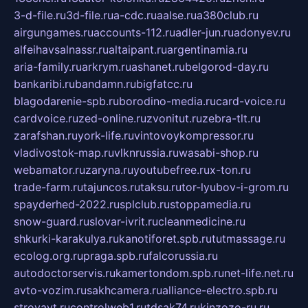
3-d-file.ru
3d-file.ru
a-cdc.ru
aalse.ru
a380club.ru
airgungames.ru
accounts-112.ru
adler-jun.ru
adonyev.ru
alfeihavsalnassr.ru
altaipant.ru
argentinamia.ru
aria-family.ru
arkrym.ru
ashanet.ru
belgorod-day.ru
bankaribi.ru
bandamn.ru
bigfatcc.ru
blagodarenie-spb.ru
borodino-media.ru
card-voice.ru
cardvoice.ru
zed-online.ru
zvonitut.ru
zebra-tlt.ru
zarafshan.ru
york-life.ru
vintovoykompressor.ru
vladivostok-map.ru
vlknrussia.ru
wasabi-shop.ru
webamator.ru
zaryna.ru
youtubefree.ru
x-ton.ru
trade-farm.ru
tajuncos.ru
taksu.ru
tor-lyubov-i-grom.ru
spayderhed-2022.ru
splclub.ru
stoppamedia.ru
snow-guard.ru
slovar-ivrit.ru
cleanmedicine.ru
shkurki-karakulya.ru
kanotiforet.spb.ru
tutmassage.ru
ecolog.org.ru
praga.spb.ru
falcorussia.ru
autodoctorservis.ru
kamertondom.spb.ru
net-life.net.ru
avto-vozim.ru
sakhcamera.ru
alliance-electro.spb.ru
stroyavt.ru
controlweb1.ru
tdsak74.ru
kinzozo-ru.ru