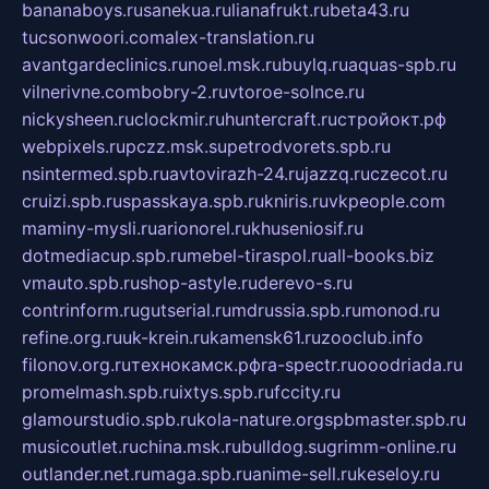
bananaboys.ru
sanekua.ru
lianafrukt.ru
beta43.ru
tucsonwoori.com
alex-translation.ru
avantgardeclinics.ru
noel.msk.ru
buylq.ru
aquas-spb.ru
vilnerivne.com
bobry-2.ru
vtoroe-solnce.ru
nickysheen.ru
clockmir.ru
huntercraft.ru
стройокт.рф
webpixels.ru
pczz.msk.su
petrodvorets.spb.ru
nsintermed.spb.ru
avtovirazh-24.ru
jazzq.ru
czecot.ru
cruizi.spb.ru
spasskaya.spb.ru
kniris.ru
vkpeople.com
maminy-mysli.ru
arionorel.ru
khuseniosif.ru
dotmediacup.spb.ru
mebel-tiraspol.ru
all-books.biz
vmauto.spb.ru
shop-astyle.ru
derevo-s.ru
contrinform.ru
gutserial.ru
mdrussia.spb.ru
monod.ru
refine.org.ru
uk-krein.ru
kamensk61.ru
zooclub.info
filonov.org.ru
технокамск.рф
ra-spectr.ru
ooodriada.ru
promelmash.spb.ru
ixtys.spb.ru
fccity.ru
glamourstudio.spb.ru
kola-nature.org
spbmaster.spb.ru
musicoutlet.ru
china.msk.ru
bulldog.su
grimm-online.ru
outlander.net.ru
maga.spb.ru
anime-sell.ru
keseloy.ru