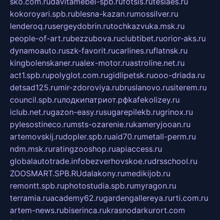
sko.com.ru
davitamebel-spb.ru
fotsis.ru
tesiaes.ru
kokoroyari.spb.ru
blesna-kazan.ru
mossilver.ru
lenderoq.ru
sergeydobrin.ru
tochkazvuka.msk.ru
people-of-art.ru
bezzubova.ru
clubtibet.ru
orior-aks.ru
dynamoauto.ru
szk-favorit.ru
carlines.ru
flatnsk.ru
kingbolenskaner.ru
alex-motor.ru
astroline.net.ru
act1.spb.ru
polyglot.com.ru
gidlipetsk.ru
ooo-driada.ru
detsad125.ru
mir-zdoroviya.ru
bruslanovo.ru
siterem.ru
council.spb.ru
лодкипатриот.рф
kafekolizey.ru
iclub.net.ru
gazon-easy.ru
sugarepilekb.ru
grinox.ru
pylesostineco.ru
msts-ozarenie.ru
kameryjooan.ru
artemovskij.ru
dopler.spb.ru
aid70.ru
metall-perm.ru
ndm.msk.ru
ratingzooshop.ru
apiaccess.ru
globalautotrade.info
bezverhovskoe.ru
drsschool.ru
ZOOSMART.SPB.RU
dalakony.ru
medikijob.ru
remontt.spb.ru
photostudia.spb.ru
myragon.ru
terramia.ru
academy62.ru
gardengallereya.ru
rti.com.ru
artem-news.ru
biserinca.ru
krasnodarkurort.com