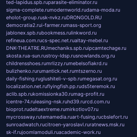
ted-lapidus.spb.ru
parasite-eliminator.ru
sigma-complete.ru
modernworld.ru
dama-moda.ru
eholot-group.ru
sk-nvkz.ru
DRONGOLD.RU
democratia2.ru
i-farmer.ru
mass-sport.org
jablonex.spb.ru
bookmess.ru
linkword.ru
refineua.com.ru
cs-spec.net.ru
altay-mebel.ru
DNK-THEATRE.RU
mechaniks.spb.ru
ipcamtechage.ru
skosta.ru
a-sun.ru
stroy-ldsp.ru
snowlands.org.ru
childrensshoes.ru
mrlizzy.ru
mebelsofiakrd.ru
bulizhenko.ru
rumantick.net.ru
mtszerno.ru
daily-fishing.ru
glushiteli-v-spb.ru
megasat.org.ru
localization.net.ru
flyingfish.pp.ru
ds5teremok.ru
aclib.spb.ru
komissionka30.ru
mag-profit.ru
icentre-74.ru
leasing-nsk.ru
hd39.ru
rcd.com.ru
bioprot.ru
deltaextreme.ru
mirkotlov07.ru
mycrossway.ru
temamedia.ru
art-fusing.ru
cbslefort.ru
sunroadwatch.ru
citroen-yaroslavl.ru
ratnews.msk.ru
sk-if.ru
joomlamoduli.ru
academic-work.ru