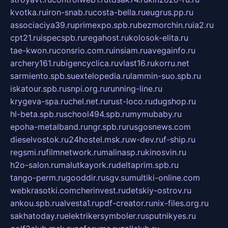
kvotka.ru
iron-snab.ru
costa-bella.ru
eugrus.pp.ru
associaciya39.ru
primexpo.spb.ru
bezmorchin.ru
ia2.ru
cpt21.ru
ispecspb.ru
regahost.ru
kolosok-elita.ru
tae-kwon.ru
consrio.com.ru
insiam.ru
avegainfo.ru
archery161.ru
bigencyclica.ru
vlast16.ru
korru.net
sarmiento.spb.su
extelopedia.ru
lammin-suo.spb.ru
iskatour.spb.ru
snpi.org.ru
running-line.ru
krygeva-spa.ru
chel.net.ru
rust-loco.ru
dugshop.ru
hl-beta.spb.ru
school494.spb.ru
mymubaby.ru
epoha-metalband.ru
ngr.spb.ru
rusgosnews.com
dieselvostok.ru
24hostel.msk.ru
w-dev.ru
f-ship.ru
regsmi.ru
filmnetwork.ru
malinasp.ru
kinosvin.ru
h2o-salon.ru
malutkayork.ru
deltaprim.spb.ru
tango-perm.ru
gooddir.ru
sgv.su
multiki-online.com
webkrasotki.com
cherinvest.ru
detskiy-ostrov.ru
ankou.spb.ru
alvesta1.ru
pdf-creator.ru
nix-files.org.ru
sakhatoday.ru
elektrikersymboler.ru
sputnikyes.ru