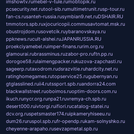
imshowtv.ru
mebel-v-tule.ru
mobtopik.ru
pcsecurity.net.ru
tool-sib.ru
multimetrunit.ru
sp-tour.ru
fan-cs.ru
santeh-russia.ru
symbian9.net.ru
DSHAIR.RU
tmmotors.spb.ru
xjocuricopii.com
musavtomat.msk.ru
obustrojdom.ru
sovetcik.ru
ybaranovskaya.ru
ppknews.ru
cult-alshei.ru
JAPANRUSSIA.RU
proekciyamebel.ru
imper-finans.ru
rim.org.ru
glamourai.ru
brassminus.ru
zabor-pro.ru
ftn.pp.ru
dorogoe58.ru
laimengpacker.ru
kuzova-zapchasti.ru
sageerp.ru
taxodrom.ru
dsrazvitie.ru
hardcity.net.ru
ratinghomegames.ru
topservice25.ru
gubernyan.ru
gtglasslined.ru
ii4.ru
tssport.spb.ru
andorra24.com
blackwallstreet.ru
oboimos.ru
optim-doors.com.ru
ikuch.ru
nycr.org.ru
npa21.ru
vremya-ch.spb.ru
desert000.ru
ivtorgi.ru
ifiori.ru
catalog-statei.ru
dcv.org.ru
spetsmaster174.ru
ipkameryhiseeu.ru
dum26.ru
ruspol.spb.ru
fr-opendp.ru
kam-solnyshko.ru
cheyenne-arapaho.ru
sevzapmetal.spb.ru