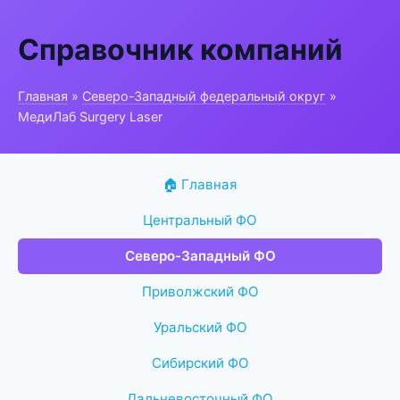
Справочник компаний
Главная
»
Северо-Западный федеральный округ
»
МедиЛаб Surgery Laser
🏠 Главная
Центральный ФО
Северо-Западный ФО
Приволжский ФО
Уральский ФО
Сибирский ФО
Дальневосточный ФО