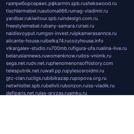
газприборсервис.рф
karmin.spb.ru
shekswood.ru
tischlermebel.ru
automall66.ru
mag-vladimir.ru
yardbar.ru
kiwitour.spb.ru
indesign.com.ru
freestylemebel.ru
bany-samara.ru
rsei.ru
naidisvoyput.ru
mgsn-invest.ru
ipkamerasannce.ru
alicante-house.ru
ibelka74.ru
cozyhouse.info
vlkargalev-studio.ru
700mb.ru
figura-ufa.ru
alina-live.ru
belarusiannews.ru
womenknow.ru
dos-vniimk.ru
sega.net.ru
dv.net.ru
phenomenonsofhistory.com
telesputnik.net.ru
wall.pp.ru
pylesosroidmi.ru
gtc-clan.ru
cligs.ru
bibikazap.ru
popova.org.ru
netwhistler.spb.ru
bellvil.ru
bonzon.ru
iss-vladik.ru
defiparis.net.ru
las-gryzas.ru
amku.ru
electednews.spb.ru
feather.org.ru
spar72.ru
tankiigri.ru
dominus.com.ru
ibtree.ru
sanykool.pp.ru
unixlib.org.ru
menatep.spb.ru
gartenterrassen.ru
printeka.ru
skvozilka.com.ru
parkovka-pub.ru
lovemobi.ru
art-ru.ru
emulatorz.com.ru
alucomp.com.ru
tatforum.com.ru