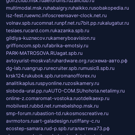
golf2club.msk.ru
aeforums.ru
zallclub.ru
multimodal.msk.ru
habaigry.ru
haikko.ru
sobakopedia.ru
isz-fest.ru
ewnc.info
screensaver-clock.net.ru
volnav.spb.ru
comnat.ru
npf.net.ru
7bit.pp.ru
kalugatur.ru
tesiaes.ru
card.com.ru
kazanka.spb.ru
gildiya-kuznecov.ru
kameryboavision.ru
griffoncom.spb.ru
fabrika-emotsiy.ru
PARK-MATROSOVA.RU
agat.spb.ru
avtoyurist-moskva1.ru
hardware.org.ru
схема-авто.рф
dg-lab.ru
angrup.ru
recruiter.spb.ru
music8.spb.ru
krsk124.ru
kubok.spb.ru
romanofforex.ru
analitikaplus.ru
spyonline.ru
zosikamery.ru
sloboda-ural.pp.ru
AUTO-COM.SU
hohota.net
alimy.ru
online-z.com
aromat-vostoka.ru
otdelkaexp.ru
mobilvest.ru
bbd.net.ru
mebelshop.msk.ru
smp-forum.ru
bastion-td.ru
kosmoscreative.ru
avrmotors.ru
art-galadesign.ru
tiffany-c.ru
ecostep-samara.ru
d-p.spb.ru
галактика73.рф