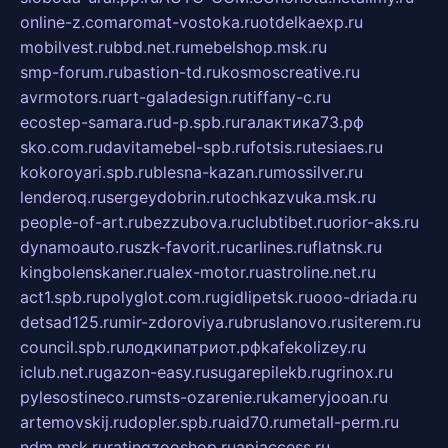
online-z.com
aromat-vostoka.ru
otdelkaexp.ru
mobilvest.ru
bbd.net.ru
mebelshop.msk.ru
smp-forum.ru
bastion-td.ru
kosmoscreative.ru
avrmotors.ru
art-galadesign.ru
tiffany-c.ru
ecostep-samara.ru
d-p.spb.ru
галактика73.рф
sko.com.ru
davitamebel-spb.ru
fotsis.ru
tesiaes.ru
kokoroyari.spb.ru
blesna-kazan.ru
mossilver.ru
lenderoq.ru
sergeydobrin.ru
tochkazvuka.msk.ru
people-of-art.ru
bezzubova.ru
clubtibet.ru
orior-aks.ru
dynamoauto.ru
szk-favorit.ru
carlines.ru
flatnsk.ru
kingbolenskaner.ru
alex-motor.ru
astroline.net.ru
act1.spb.ru
polyglot.com.ru
gidlipetsk.ru
ooo-driada.ru
detsad125.ru
mir-zdoroviya.ru
bruslanovo.ru
siterem.ru
council.spb.ru
лодкипатриот.рф
kafekolizey.ru
iclub.net.ru
gazon-easy.ru
sugarepilekb.ru
grinox.ru
pylesostineco.ru
msts-ozarenie.ru
kameryjooan.ru
artemovskij.ru
dopler.spb.ru
aid70.ru
metall-perm.ru
ndm.msk.ru
ratingzooshop.ru
apiaccess.ru