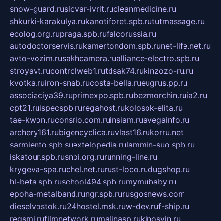
snow-guard.ru
slovar-ivrit.ru
cleanmedicine.ru
shkurki-karakulya.ru
kanotiforet.spb.ru
tutmassage.ru
ecolog.org.ru
praga.spb.ru
falcorussia.ru
autodoctorservis.ru
kamertondom.spb.ru
net-life.net.ru
avto-vozim.ru
sakhcamera.ru
alliance-electro.spb.ru
stroyavt.ru
controlweb1.ru
tdsak74.ru
kinzozo-ru.ru
kvotka.ru
iron-snab.ru
costa-bella.ru
eugrus.pp.ru
associaciya39.ru
primexpo.spb.ru
bezmorchin.ru
ia2.ru
cpt21.ru
ispecspb.ru
regahost.ru
kolosok-elita.ru
tae-kwon.ru
consrio.com.ru
insiam.ru
avegainfo.ru
archery161.ru
bigencyclica.ru
vlast16.ru
korru.net
sarmiento.spb.su
extelopedia.ru
lammin-suo.spb.ru
iskatour.spb.ru
snpi.org.ru
running-line.ru
krygeva-spa.ru
chel.net.ru
rust-loco.ru
dugshop.ru
hl-beta.spb.ru
school494.spb.ru
mymubaby.ru
epoha-metalband.ru
ngr.spb.ru
rusgosnews.com
dieselvostok.ru
24hostel.msk.ru
w-dev.ru
f-ship.ru
regsmi.ru
filmnetwork.ru
malinasp.ru
kinosvin.ru