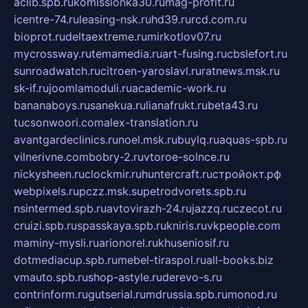
aclib.spb.ru
komissionka30.ru
mag-profit.ru
icentre-74.ru
leasing-nsk.ru
hd39.ru
rcd.com.ru
bioprot.ru
deltaextreme.ru
mirkotlov07.ru
mycrossway.ru
temamedia.ru
art-fusing.ru
cbslefort.ru
sunroadwatch.ru
citroen-yaroslavl.ru
ratnews.msk.ru
sk-if.ru
joomlamoduli.ru
academic-work.ru
bananaboys.ru
sanekua.ru
lianafrukt.ru
beta43.ru
tucsonwoori.com
alex-translation.ru
avantgardeclinics.ru
noel.msk.ru
buylq.ru
aquas-spb.ru
vilnerivne.com
bobry-2.ru
vtoroe-solnce.ru
nickysheen.ru
clockmir.ru
huntercraft.ru
стройокт.рф
webpixels.ru
pczz.msk.su
petrodvorets.spb.ru
nsintermed.spb.ru
avtovirazh-24.ru
jazzq.ru
czecot.ru
cruizi.spb.ru
spasskaya.spb.ru
kniris.ru
vkpeople.com
maminy-mysli.ru
arionorel.ru
khuseniosif.ru
dotmediacup.spb.ru
mebel-tiraspol.ru
all-books.biz
vmauto.spb.ru
shop-astyle.ru
derevo-s.ru
contrinform.ru
gutserial.ru
mdrussia.spb.ru
monod.ru