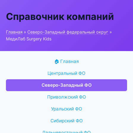
Справочник компаний
Главная
»
Северо-Западный федеральный округ
»
МедиЛаб Surgery Kids
🏠 Главная
Центральный ФО
Северо-Западный ФО
Приволжский ФО
Уральский ФО
Сибирский ФО
Дальневосточный ФО