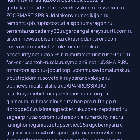
globalautotrade.info
bezverhovskoe.ru
drsschool.ru
ZOOSMART.SPB.RU
dalakony.ru
medikijob.ru
remontt.spb.ru
photostudia.spb.ru
myragon.ru
terramia.ru
academy62.ru
gardengallereya.ru
rti.com.ru
artem-news.ru
biserinca.ru
krasnodarkurort.com
imshowtv.ru
mebel-v-tule.ru
mobtopik.ru
pcsecurity.net.ru
tool-sib.ru
multimetrunit.ru
sp-tour.ru
fan-cs.ru
santeh-russia.ru
symbian9.net.ru
DSHAIR.RU
tmmotors.spb.ru
xjocuricopii.com
musavtomat.msk.ru
obustrojdom.ru
sovetcik.ru
ybaranovskaya.ru
ppknews.ru
cult-alshei.ru
JAPANRUSSIA.RU
proekciyamebel.ru
imper-finans.ru
rim.org.ru
glamourai.ru
brassminus.ru
zabor-pro.ru
ftn.pp.ru
dorogoe58.ru
laimengpacker.ru
kuzova-zapchasti.ru
sageerp.ru
taxodrom.ru
dsrazvitie.ru
hardcity.net.ru
ratinghomegames.ru
topservice25.ru
gubernyan.ru
gtglasslined.ru
ii4.ru
tssport.spb.ru
andorra24.com