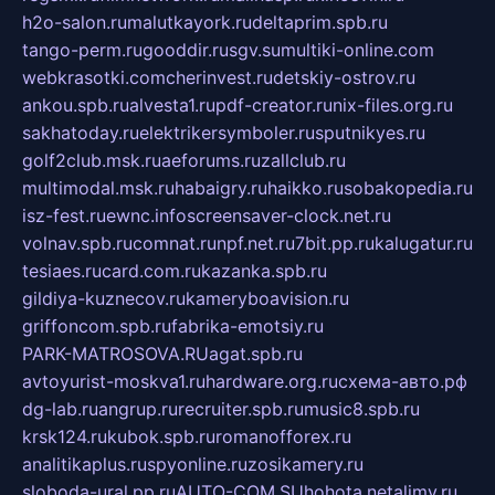
h2o-salon.ru
malutkayork.ru
deltaprim.spb.ru
tango-perm.ru
gooddir.ru
sgv.su
multiki-online.com
webkrasotki.com
cherinvest.ru
detskiy-ostrov.ru
ankou.spb.ru
alvesta1.ru
pdf-creator.ru
nix-files.org.ru
sakhatoday.ru
elektrikersymboler.ru
sputnikyes.ru
golf2club.msk.ru
aeforums.ru
zallclub.ru
multimodal.msk.ru
habaigry.ru
haikko.ru
sobakopedia.ru
isz-fest.ru
ewnc.info
screensaver-clock.net.ru
volnav.spb.ru
comnat.ru
npf.net.ru
7bit.pp.ru
kalugatur.ru
tesiaes.ru
card.com.ru
kazanka.spb.ru
gildiya-kuznecov.ru
kameryboavision.ru
griffoncom.spb.ru
fabrika-emotsiy.ru
PARK-MATROSOVA.RU
agat.spb.ru
avtoyurist-moskva1.ru
hardware.org.ru
схема-авто.рф
dg-lab.ru
angrup.ru
recruiter.spb.ru
music8.spb.ru
krsk124.ru
kubok.spb.ru
romanofforex.ru
analitikaplus.ru
spyonline.ru
zosikamery.ru
sloboda-ural.pp.ru
AUTO-COM.SU
hohota.net
alimy.ru