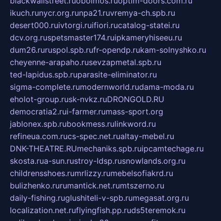
blackwallstreet.ru
oboimos.ru
optim-doors.com.ru
ikuch.ru
nycr.org.ru
npa21.ru
vremya-ch.spb.ru
desert000.ru
ivtorgi.ru
ifiori.ru
catalog-statei.ru
dcv.org.ru
spetsmaster174.ru
ipkameryhiseeu.ru
dum26.ru
ruspol.spb.ru
fr-opendp.ru
kam-solnyshko.ru
cheyenne-arapaho.ru
sevzapmetal.spb.ru
ted-lapidus.spb.ru
parasite-eliminator.ru
sigma-complete.ru
modernworld.ru
dama-moda.ru
eholot-group.ru
sk-nvkz.ru
DRONGOLD.RU
democratia2.ru
i-farmer.ru
mass-sport.org
jablonex.spb.ru
bookmess.ru
linkword.ru
refineua.com.ru
cs-spec.net.ru
altay-mebel.ru
DNK-THEATRE.RU
mechaniks.spb.ru
ipcamtechage.ru
skosta.ru
a-sun.ru
stroy-ldsp.ru
snowlands.org.ru
childrensshoes.ru
mrlizzy.ru
mebelsofiakrd.ru
bulizhenko.ru
rumantick.net.ru
mtszerno.ru
daily-fishing.ru
glushiteli-v-spb.ru
megasat.org.ru
localization.net.ru
flyingfish.pp.ru
ds5teremok.ru