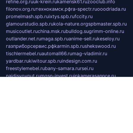
refine.org.ru
uk-krein.ru
kamensk61.ru
zooclub.info
filonov.org.ru
технокамск.рф
ra-spectr.ru
ooodriada.ru
promelmash.spb.ru
ixtys.spb.ru
fccity.ru
glamourstudio.spb.ru
kola-nature.org
spbmaster.spb.ru
musicoutlet.ru
china.msk.ru
bulldog.su
grimm-online.ru
outlander.net.ru
maga.spb.ru
anime-sell.ru
keseloy.ru
газприборсервис.рф
karmin.spb.ru
shekswood.ru
tischlermebel.ru
automall66.ru
mag-vladimir.ru
yardbar.ru
kiwitour.spb.ru
indesign.com.ru
freestylemebel.ru
bany-samara.ru
rsei.ru
naidisvoyput.ru
mgsn-invest.ru
ipkamerasannce.ru
alicante-house.ru
ibelka74.ru
cozyhouse.info
vlkargalev-studio.ru
700mb.ru
figura-ufa.ru
alina-live.ru
belarusiannews.ru
womenknow.ru
dos-vniimk.ru
sega.net.ru
dv.net.ru
phenomenonsofhistory.com
telesputnik.net.ru
wall.pp.ru
pylesosroidmi.ru
gtc-clan.ru
cligs.ru
bibikazap.ru
popova.org.ru
netwhistler.spb.ru
bellvil.ru
bonzon.ru
iss-vladik.ru