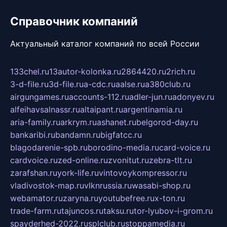
Справочник компаний
Актуальный каталог компаний по всей России
133chel.ru
13autor-kolonka.ru
2864420.ru
2rich.ru
3-d-file.ru
3d-file.ru
a-cdc.ru
aalse.ru
a380club.ru
airgungames.ru
accounts-112.ru
adler-jun.ru
adonyev.ru
alfeihavsalnassr.ru
altaipant.ru
argentinamia.ru
aria-family.ru
arkrym.ru
ashanet.ru
belgorod-day.ru
bankaribi.ru
bandamn.ru
bigfatcc.ru
blagodarenie-spb.ru
borodino-media.ru
card-voice.ru
cardvoice.ru
zed-online.ru
zvonitut.ru
zebra-tlt.ru
zarafshan.ru
york-life.ru
vintovoykompressor.ru
vladivostok-map.ru
vlknrussia.ru
wasabi-shop.ru
webamator.ru
zaryna.ru
youtubefree.ru
x-ton.ru
trade-farm.ru
tajuncos.ru
taksu.ru
tor-lyubov-i-grom.ru
spayderhed-2022.ru
splclub.ru
stoppamedia.ru